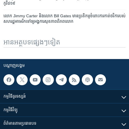
កូវីដ១៩
លោក Jimmy Carter និងលោក Bill Gates មានប្រតិកម្មចំពោះការកាត់ថវិការបស់
សហរដ្ឋអាមេរិកទៅឲ្យអង្គការសុខភាពពិភពលោក
អានអត្ថបទផ្សេងៗទៀត
បណ្តាញ​សង្គម
កម្មវិធី​ទូរទស្សន៍
កម្មវិធី​វិទ្យុ
ព័ត៌មាន​តាមប្រធានបទ​