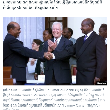
ជនបទ​ភាគ​ខាង​ត្បូង​សហរដ្ឋ​អាមេរិក ដែល​ធ្វើ​ឱ្យ​លោក​យល់​ដឹង​ដំបូង​អំពី​
អំពើ​អាក្រក់​នៃ​ការ​រើសអើង​ពូជសាសន៍។
រូបឯកសារ៖ ប្រធានាធិបតីស៊ូដង់លោក Omar al-Bashir (ឆ្វេង) និង​ប្រធានាធិបតី​
អ៊ូហ្គង់ដា​លោក Yoweri Museveni (ស្តាំ) ចាប់រលាក់ដៃគ្នា​នៅ​ថ្ងៃ​ទី៨ ខែធ្នូ ១៩៩៩
បន្ទាប់ពី​បានចុះហត្ថលេខា​លើ​កិច្ចព្រមព្រៀង​មួយ​ដែល​មាន​គោលបំណង​កែលម្អ​ទំនាក់
ទំនង ខណៈ​ដែល​អតីត​ប្រធានាធិបតី​អាមេរិក​លោក Jimmy Carter (កណ្តាល)