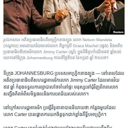
រចនា
សម្ព័ន្ធ​
Khmer English
រំលង​
និង​
បណ្តាញ​សង្គម
ចូល​
ទៅ​
រូបឯកសារ៖ អតីតប្រធានាធិបតីអាហ្រ្វិក​ខាងត្បូង លោក Nelson Mandela
កាន់​
(កណ្តាល) អម​ដោយ​ភរិយា​របស់​លោក គឺ​អ្នកស្រី Graca Machel (ឆ្វេង) និង​អតីត​
ទំព័រ​
ប្រធានាធិបតី​អាមេរិក​លោក Jimmy Carter (ស្តាំ) ក្នុង​ពិធី​ខួបកំណើត​៨៩ ឆ្នាំ​របស់​
ភាសា
ស្វែង​
លោក​នៅ​ទីក្រុង Johannesburg កាលពី​ថ្ងៃទី១៨ ខែកក្កដា ឆ្នាំ ២០០៧។
រក
ទីក្រុង JOHANNESBURG ប្រទេស​អាហ្វ្រិក​ខាងត្បូង —
នៅ​ពេល​ដែល​
អតីត​ប្រធានាធិបតី​សហរដ្ឋ​អាមេរិក​លោក Jimmy Carter ដែល​មាន​វ័យ
៩៨ ឆ្នាំ កំពុង​ទទួល​ការ​ព្យាបាល​ថែទាំ​នៅ​ផ្ទះ មនុស្ស​នៅ​ជុំវិញ​ពិភពលោក​
សញ្ជឹង​គិត​អំពី​សមិទ្ធផល​និង​ការ​បរាជ័យ​របស់​លោក។
នៅ​ក្រៅ​សហរដ្ឋ​អាមេរិក ប្រវត្តិវិទូ​នានា​បាន​និយាយ​ថា កន្លែង​មួយ​ដែល​
លោក Carter បាន​ផ្ដោត​ការ​យក​ចិត្តទុកដាក់​ខ្លាំង​គឺ​ទ្វីប​អាហ្វ្រិក។