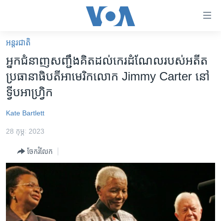
ភ្ជាប់​
ទៅ​
គេហទំព័រ​
អន្តរជាតិ
កម្ពុជា
ទាក់ទង
អ្នកជំនាញ​សញ្ជឹង​គិត​ដល់​កេរដំណែល​របស់​អតីត​
រំលង​
អន្តរជាតិ
ប្រធានាធិបតី​អាមេរិក​លោក Jimmy Carter នៅ​
និង​
អាមេរិក
ទ្វីប​អាហ្វ្រិក
ចូល​
ទៅ​​
ចិន
Kate Bartlett
ទំព័រ​
ហេឡូវីអូអេ
ព័ត៌មាន​​
28 កុម្ភៈ 2023
តែ​
កម្ពុជាច្នៃប្រតិដ្ឋ
ម្តង
ចែករំលែក
ព្រឹត្តិការណ៍ព័ត៌មាន
រំលង​
និង​
ទូរទស្សន៍ / វីដេអូ​
ចូល​
វិទ្យុ / ផតខាសថ៍
ទៅ​
ទំព័រ​
កម្មវិធីទាំងអស់