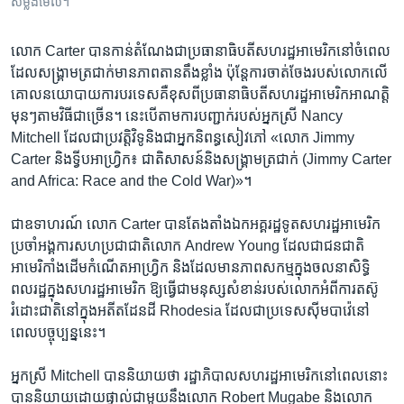
សម្លឹង​មើល។
លោក Carter បាន​កាន់​តំណែង​ជា​ប្រធានាធិបតី​សហរដ្ឋ​អាមេរិក​នៅ​ចំ​ពេល​
ដែល​សង្គ្រាម​ត្រជាក់​មាន​ភាព​តានតឹង​ខ្លាំង ប៉ុន្តែ​ការ​ចាត់ចែង​របស់​លោក​លើ​
គោល​នយោបាយ​ការបរទេស​គឺ​ខុស​ពី​ប្រធានាធិបតី​សហរដ្ឋ​អាមេរិក​អាណត្តិ​
មុនៗ​តាម​វិធី​ជា​ច្រើន។ នេះ​បើ​តាម​ការ​បញ្ជាក់​របស់​អ្នកស្រី Nancy
Mitchell ដែល​ជា​ប្រវត្តិវិទូ​និង​ជា​អ្នក​និពន្ធ​សៀវភៅ «លោក Jimmy
Carter និង​ទ្វីប​អាហ្វ្រិក៖ ជាតិ​សាសន៍​និង​សង្គ្រាម​ត្រជាក់ (Jimmy Carter
and Africa: Race and the Cold War)»។
ជា​ឧទាហរណ៍ លោក Carter បាន​តែងតាំង​ឯកអគ្គរដ្ឋទូត​សហរដ្ឋ​អាមេរិក​
ប្រចាំ​អង្គការ​សហប្រជាជាតិ​លោក Andrew Young ដែល​ជា​ជនជាតិ​
អាមេរិកាំង​ដើម​កំណើត​អាហ្វ្រិក និង​ដែល​មាន​ភាព​សកម្ម​ក្នុង​ចលនា​សិទ្ធិ​
ពលរដ្ឋ​ក្នុង​សហរដ្ឋ​អាមេរិក ឱ្យ​ធ្វើ​ជា​មនុស្ស​សំខាន់​របស់​លោក​អំពី​ការ​តស៊ូ​
រំដោះ​ជាតិ​នៅ​ក្នុង​អតីត​ដែនដី Rhodesia ដែល​ជា​ប្រទេស​ស៊ីមបាវ៉េ​នៅ​
ពេល​បច្ចុប្បន្ន​នេះ។
អ្នកស្រី Mitchell បាន​និយាយ​ថា រដ្ឋាភិបាល​សហរដ្ឋ​អាមេរិក​នៅ​ពេល​នោះ​
បាន​និយាយ​ដោយ​ផ្ទាល់​ជាមួយ​នឹង​លោក Robert Mugabe និង​លោក