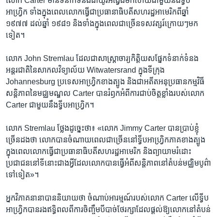
លោក Carter មាន​ទំនាក់ទំនង​ជា​យូរ​អង្វែង​មក​ហើយ​ជាមួយ​នឹង​ទ្វីប​
អាហ្វ្រិក ទាំង​ក្នុង​ពេល​លោក​ធ្វើ​ជា​ប្រធានាធិបតី​សហរដ្ឋ​អាមេរិក​ពី​ឆ្នាំ
១៩៧៧ ដល់​ឆ្នាំ ១៩៨១ និង​ទាំង​ក្នុង​ពេល​ជា​ច្រើន​ទសវត្សរ៍​ក្រោយៗ​មក​
ទៀត។
លោក John Stremlau ដែល​ជា​សាស្ត្រាចារ្យ​កិត្តិយស​ផ្នែក​ទំនាក់ទំនង​
អន្តរជាតិ​នៃ​សាកលវិទ្យាល័យ Witwatersrand ក្នុង​ទីក្រុង
Johannesburg ប្រទេស​អាហ្វ្រិក​ខាង​ត្បូង និង​ជា​អតីត​អនុ​ប្រធាន​កម្មវិធី​
សន្តិភាព​នៃ​មជ្ឈមណ្ឌល Carter បាន​រំឭក​អំពី​ការ​ជាប់ចិត្ត​ខ្លាំង​របស់​លោក
Carter ជាមួយ​នឹង​ទ្វីប​អាហ្វ្រិក។
លោក Stremlau ថ្លែង​ដូច្នេះ​ថា៖ «លោក Jimmy Carter បាន​ប្រាប់​ខ្ញុំ​
ច្រើន​ដង​ថា ​លោក​បាន​ចំណាយ​ពេល​ជា​ច្រើន​នៅ​ទ្វីប​អាហ្វ្រិក​ភាគ​ខាង​ត្បូង​
ក្នុង​ពេល​លោក​ធ្វើ​ជា​ប្រធានាធិបតី​សហរដ្ឋ​អាមេរិក និង​ព្យាយាម​រំដោះ​
ប្រជាជន​នៅ​ទីនោះ​ជាង​អ្វី​ដែល​លោក​បាន​ធ្វើ​អំពី​សន្តិភាព​នៅ​តំបន់​មជ្ឈិម​បូព៌ា​
ទៅ​ទៀត»។
អ្នក​វិភាគ​នានា​បាន​និយាយ​ថា ចំណាប់​អារម្មណ៍​របស់​លោក Carter លើ​ទ្វីប​
អាហ្វ្រិក​បាន​រង​ឥទ្ធិពល​ពី​ការ​ចិញ្ចឹម​បីបាច់​ថែ​រក្សា​ដែល​ផ្ដល់​ឱ្យ​លោក​នៅ​តំបន់​