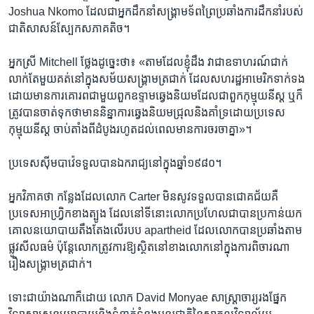
Joshua Nkomo ដែល​ជា​អ្នក​ដឹកនាំ​សង្គ្រាម​ទ័ព​ព្រៃ​ប្រឆាំង​ការ​ដឹកនាំ​របស់​
ជាតិ​សាសន៍​ស្បែក​ស​ភាគ​តិច។
អ្នកស្រី Mitchell ថ្លែង​ដូច្នេះ​ថា៖ «តាម​ដែល​ខ្ញុំ​ដឹង វា​ជា​ឧទាហរណ៍​ជាក់
លាក់​តែ​មួយ​គត់​នៅ​ក្នុង​សម័យ​សង្គ្រាម​ត្រជាក់ ដែល​សហរដ្ឋ​អាមេរិក​ទាក់ទង​
ដោយ​មាន​ការ​គោរព​ជាមួយ​ពួក​ឧទ្ទាម​ឆ្វេង​និយម​ដែល​ជា​ពួក​កុម្មុយនីស្ត ​ឬ​ក៏​
ត្រូវ​បាន​ចាត់ទុក​ថា​មាន​និន្នាការ​ឆ្វេង​និយម​ជ្រុល​និង​គាំទ្រ​ដោយ​ប្រទេស​
កុម្មុយនីស្ត ចាប់តាំងពី​ដំបូង​រហូត​ដល់​ពេល​មាន​ការ​ចរចា​គ្នា»។
ប្រទេស​ស៊ីមបាវ៉េ​ទទួល​បាន​ឯករាជ្យ​នៅ​ក្នុង​ឆ្នាំ១៩៨០។
អ្នក​វិភាគ​ថា កន្លែង​ដែល​លោក Carter មិន​សូវ​ទទួល​បាន​ជោគជ័យ​គឺ​
ប្រទេស​អាហ្វ្រិក​ខាង​ត្បូង ដែល​នៅ​ទីនោះ​លោក​ប្រហែលជា​បាន​ប្រកាន់​យក​
គោល​នយោបាយ​តឹងតែង​លើ​របប apartheid ដែល​លោក​បាន​ប្រឆាំង​តាម​
ផ្លូវ​សីលធម៌ ប៉ុន្តែ​លោក​ត្រូវការ​ឱ្យ​ស្ថិត​នៅ​ខាង​លោក​នៅ​ក្នុង​ការ​ពិចារណា​
រឿង​សង្គ្រាម​ត្រជាក់។
ទោះជា​យ៉ាង​ណា​ក៏ដោយ លោក David Monyae សាស្ត្រាចារ្យ​រង​ផ្នែក​