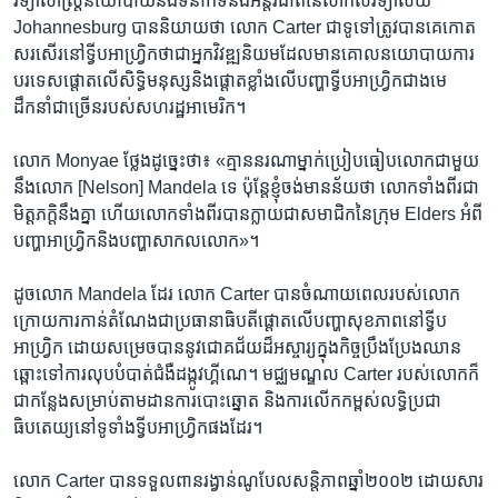
វិទ្យាសាស្ត្រ​នយោបាយ​និង​ទំនាក់ទំនង​អន្តរជាតិ​នៃ​សាកលវិទ្យាល័យ
Johannesburg បាន​និយាយ​ថា លោក Carter ជា​ទូទៅ​ត្រូវ​បាន​គេ​កោត​
សរសើរ​នៅ​ទ្វីប​អាហ្វ្រិក​ថា​ជា​អ្នក​វិវឌ្ឍ​និយម​ដែល​មាន​គោល​នយោបាយ​ការ
បរទេស​ផ្ដោត​លើ​សិទ្ធិ​មនុស្ស​និង​ផ្ដោត​ខ្លាំង​លើ​បញ្ហា​ទ្វីប​អាហ្វ្រិក​ជាង​មេ
ដឹកនាំ​ជា​ច្រើន​របស់​សហរដ្ឋ​អាមេរិក។
លោក Monyae ថ្លែង​ដូច្នេះ​ថា៖ «គ្មាន​នរណា​ម្នាក់​ប្រៀបធៀប​លោក​ជាមួយ​
នឹង​លោក [Nelson] Mandela ទេ ប៉ុន្តែ​ខ្ញុំ​ចង់​មាន​ន័យ​ថា ​លោក​ទាំង​ពីរ​ជា​
មិត្តភក្ដិ​នឹង​គ្នា ហើយ​លោក​ទាំង​ពីរ​បាន​ក្លាយជា​សមាជិក​នៃ​ក្រុម Elders អំពី​
បញ្ហា​អាហ្វ្រិក​និង​បញ្ហា​សាកលលោក»។
ដូច​លោក Mandela ដែរ លោក Carter បាន​ចំណាយ​ពេល​របស់​លោក​
ក្រោយ​ការ​កាន់​តំណែង​ជា​ប្រធានាធិបតី​ផ្ដោត​លើ​បញ្ហា​សុខភាព​នៅ​ទ្វីប​
អាហ្វ្រិក ដោយ​សម្រេច​បាន​នូវ​ជោគជ័យ​ដ៏​អស្ចារ្យ​ក្នុង​កិច្ច​ប្រឹងប្រែង​ឈាន​
ឆ្ពោះ​ទៅ​ការ​លុប​បំបាត់​ជំងឺ​ដង្កូវ​ហ្គីណេ។ មជ្ឈមណ្ឌល Carter របស់​លោក​ក៏​
ជា​កន្លែង​សម្រាប់​តាមដាន​ការ​បោះឆ្នោត ​និង​ការ​លើក​កម្ពស់​លទ្ធិ​ប្រជា
ធិបតេយ្យ​នៅ​ទូទាំង​ទ្វីប​អាហ្វ្រិក​ផង​ដែរ។
លោក Carter បាន​ទទួល​ពាន​រង្វាន់​ណូបែល​សន្តិភាព​ឆ្នាំ​២០០២ ដោយសារ​