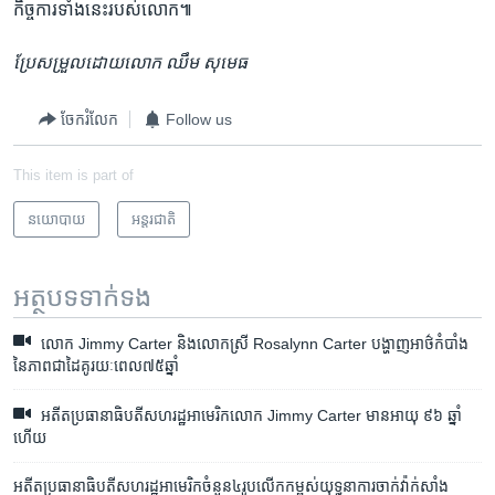
កិច្ចការ​ទាំង​នេះ​របស់​លោក៕
ប្រែ​សម្រួល​ដោយ​លោក ឈឹម សុមេធ
ចែករំលែក
Follow us
This item is part of
នយោបាយ
អន្តរជាតិ
អត្ថបទ​ទាក់ទង
លោក Jimmy Carter និង​លោកស្រី Rosalynn Carter បង្ហាញ​អាថ៌កំបាំង​
នៃ​ភាព​ជាដៃគូ​រយៈពេល​៧៥ឆ្នាំ
អតីត​ប្រធានាធិបតី​សហរដ្ឋ​អាមេរិក​លោក Jimmy Carter មាន​អាយុ ៩៦ ឆ្នាំ​
ហើយ
អតីត​ប្រធានាធិបតី​សហរដ្ឋ​អាមេរិក​ចំនួន​៤​រូប​លើក​កម្ពស់​យុទ្ធនាការ​ចាក់វ៉ាក់​សាំង​