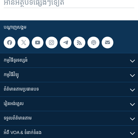
អានអត្ថបទផ្សេងៗទៀត
បណ្តាញ​សង្គម
កម្មវិធី​ទូរទស្សន៍
កម្មវិធី​វិទ្យុ
ព័ត៌មាន​តាមប្រធានបទ​
រៀន​​អង់គ្លេស
ទទួល​ព័ត៌មាន​តាម
អំពី​ VOA & ទំនាក់ទំនង