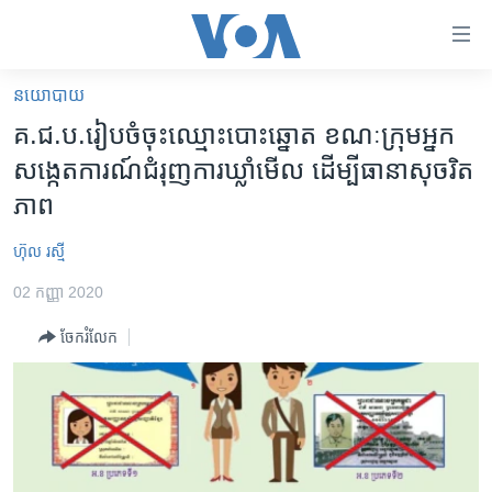
ភ្ជាប់​
ទៅ​
គេហទំព័រ​
នយោបាយ
កម្ពុជា
ទាក់ទង
គ.ជ.ប.​រៀបចំ​ចុះឈ្មោះ​បោះឆ្នោត ខណៈ​ក្រុម​អ្នក​
រំលង​
អន្តរជាតិ
សង្កេត​ការណ៍​ជំរុញ​ការឃ្លាំមើល ដើម្បី​ធានា​សុចរិត
និង​
អាមេរិក
ភាព
ចូល​
ទៅ​​
ចិន
ហ៊ុល រស្មី
ទំព័រ​
ហេឡូវីអូអេ
ព័ត៌មាន​​
02 កញ្ញា 2020
តែ​
កម្ពុជាច្នៃប្រតិដ្ឋ
ម្តង
ចែករំលែក
ព្រឹត្តិការណ៍ព័ត៌មាន
រំលង​
និង​
ទូរទស្សន៍ / វីដេអូ​
ចូល​
វិទ្យុ / ផតខាសថ៍
ទៅ​
ទំព័រ​
កម្មវិធីទាំងអស់