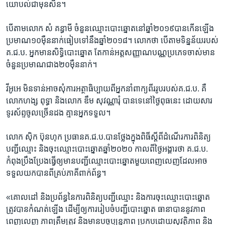
យោបល់​ជាមុន​សិន។​
បើតាម​លោក ​សំ គន្ធាមី​ ចំនួន​ឈ្មោះ​បោះឆ្នោត​នៅ​ឆ្នាំ​២០១៩​បាន​កើន​ឡើង​
ប្រមាណ​១០​ម៉ឺន​នាក់​ធៀប​ទៅ​នឹង​ឆ្នាំ​២០១៨។ ​លោក​ថា​ បើ​តាម​ទិន្នន័យ​របស់​
គ.ជ.ប.​ អ្នក​មាន​សិទ្ធិ​បោះឆ្នោត​ តែ​កាន់​អត្ត​សញ្ញាណ​បណ្ណ​ប្រភេទ​ចាស់​មាន​
ចំនួន​ប្រមាណ​ជាង​២០​ម៉ឺន​នាក់។​
វីអូអេ​ មិន​ទាន់​អាច​សុំការ​អត្ថាធិប្បាយ​ពីអ្នក​នាំពាក្យ​ពីរ​រូបរ​បស់​គ.ជ.ប.​ គឺ​
លោក​ហង្ស ពុទ្ធា​ និង​លោក​ ឌឹម សុវណ្ណារុំ​ បាន​ទេ​នៅ​ថ្ងៃ​ពុធ​នេះ ​ដោយ​សារ​
ទូរស័ព្ទ​ចូល​ច្រើន​ដង​ គ្មាន​អ្នក​ទទួល។​
លោក ​ស៊ិក ប៊ុនហុក​ ប្រធាន​គ.ជ.ប.​បាន​ថ្លែង​ក្នុង​ពិធី​ស្តីពី​ដំណើរការ​ពិនិត្យ​
បញ្ជី​ឈ្មោះ​ និង​ចុះ​ឈ្មោះ​បោះឆ្នោត​ឆ្នាំ​២០២០​ កាល​ពី​ថ្ងៃ​អង្គារ​ថា​ គ.ជ.ប.​
កំពុង​ប្រឹងប្រែង​ធ្វើឲ្យ​មាន​បញ្ជី​ឈ្មោះ​បោះឆ្នោត​មួយ​ពេញ​លេញ​ដែល​អាច​
ទទួល​យក​បាន​ពីគ្រប់​ភាគី​ពាក់​ព័ន្ធ។​
«គោល​ដៅ​ និង​ប្រព័ន្ធ​នៃ​ការ​ពិនិត្យ​បញ្ជី​ឈ្មោះ​ និង​ការ​ចុះ​ឈ្មោះ​បោះឆ្នោត​
ត្រូវ​បាន​កំណត់​ឡើង​ ដើម្បី​ឲ្យ​ការ​រៀបចំ​បញ្ជី​បោះឆ្នោត​ ធានា​បាន​នូវ​ភាព​
ពេញលេញ​ ភាព​ត្រឹមត្រូវ​ និង​មាន​បច្ចុប្បន្ន​ភាព​ ប្រកប​ដោយ​សុវត្ថិភាព​ និង​