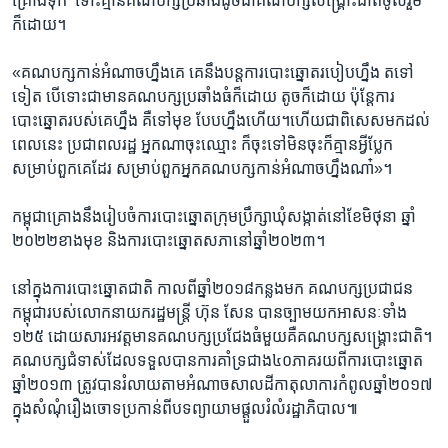
គ្រោង​ទុក ​ ទោះ​គ្មាន​គណបក្ស​ប្រឆាំង​ដូចជា​គណបក្ស​សង្គ្រោះ​ជាតិ​ចូល​រួម​
ក៏ដោយ។​
«គណបក្ស​កាន់​អំណាច​ហ្នឹង​គេ គេ​នឹង​បន្ត​ការ​បោះឆ្នោត​របៀប​ហ្នឹង​ តទៅ​
ទៀត​ បើ​ទោះ​ជា​មាន​គណបក្ស​ប្រឆាំង​ធំ​ក៏​ដោយ​ តូច​ក៏ដោយ​ ប៉ុន្តែ​ការ​
បោះឆ្នោត​របស់​គេ​ហ្នឹង​ គឺទៅ​មុខ​ បែប​ហ្នឹង​ហើយ។​ហើយ​ជាពិសេស​មក​ដល់​
ពេល​នេះ​ ប្រជា​ពលរដ្ឋ​ អ្នក​ណា​ចុះ​ឈ្មោះ​ ក៏​ចុះ​ទៅ​មិន​ចុះ​ក៏​គ្មាន​អ្វី​ប្លែក​
សម្រាប់​ពួកគេ​ដែរ​ សម្រាប់​ពួកអ្នក​គណបក្ស​កាន់​អំណាច​ហ្នឹង​ណា៎»។​
កម្ពុជា​គ្រោង​នឹង​រៀបចំ​ការ​បោះឆ្នោត​ក្រុមប្រឹក្សា​ឃុំ​សង្កាត់​នៅ​ខែ​មិថុនា ​ឆ្នាំ​
២០២២​ខាង​មុខ​ និង​ការ​បោះ​ឆ្នោត​សភា​នៅ​ឆ្នាំ​២០២៣។​
នៅ​ក្នុង​ការ​បោះ​ឆ្នោត​ជាតិ​ កាល​ពី​ឆ្នាំ​២០១៨​កន្លង​មក​ គណបក្ស​ប្រជាជន​
កម្ពុជា​របស់​លោក​នាយក​រដ្ឋមន្ត្រី ​ហ៊ុន សែន​ បាន​ច្បាម​យក​អាសនៈ​ទាំង​
១២៥​ ដោយសារ​អវត្តមាន​គណបក្ស​ប្រជែង​ធំមួយ​គឺ​គណបក្ស​សង្គ្រោះ​ជាតិ។​
គណបក្ស​ជំទាស់​ដែល​ទទួល​បាន​ការ​គាំទ្រ​ជាង​៤០​ភាគ​រយ​ពី​ការ​បោះឆ្នោត​
ឆ្នាំ​២០១៣​ ត្រូវ​បាន​រំលាយ​តាម​អំណាច​សាល​ដីកា​តុលាការ​កំពូល​ឆ្នាំ​២០១៧​
ក្នុង​សំណុំ​រឿង​ចោទ​ប្រកាន់ពីបទព្យាយាមផ្តួល​រំលំ​រដ្ឋាភិបាល៕​