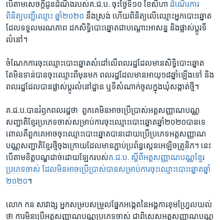
បើ​តាម​សេចក្តី​ជូន​ដំណឹង​របស់​គ.ជ.ប.​ ចុះ​ថ្ងៃ​ទី​១០​ ខែ​សីហា​
ដំណើរ​ការ​
ពិនិត្យ​បញ្ជី​ឈ្មោះ ​ឆ្នាំ​២០២០​
នឹង​ស្រង់​ ហើយ​ពិនិត្យ​លើ​ឈ្មោះ​អ្នក​បោះឆ្នោត​
ដែល​ទទួល​មរណភាព​ ដក​សិទ្ធិ​បោះឆ្នោត​ជា​បណ្តោះ​អាសន្ន ​និង​ផ្លាស់​ប្តូរ​ទី​
លំនៅ។​
ចំណែក​ការ​ចុះ​ឈ្មោះ​បោះឆ្នោត​សំដៅ​លើ​ពលរដ្ឋ​ដែល​មាន​សិទ្ធិ​បោះ​ឆ្នោត ​
តែ​មិន​ទាន់​បាន​ចុះ​ឈ្មោះ​ពី​មុន​មក ពលរដ្ឋ​ដែល​មាន​អាយុ​១៨​ឆ្នាំ​ឡើង​ទៅ និង​
ពលរដ្ឋ​ដែល​បាន​ផ្លាស់​ប្តូរ​លំនៅដ្ឋាន​ ឬ​ទី​សំណាក់​ចូល​ក្នុង​ឃុំ​សង្កាត់​ថ្មី។​
គ.ជ.ប.​បាន​រំឭក​ពលរដ្ឋ​ថា ​ ពួក​គេ​មិន​អាច​ប្រើប្រាស់​អត្ត​សញ្ញាណ​បណ្ណ​
សញ្ជាតិ​ខ្មែរ​ប្រភេទ​ចាស់​សម្រាប់​ការ​ចុះ​ឈ្មោះ​បោះឆ្នោត​ឆ្នាំ​២០២០​បាន​ទេ
ពោល​គឺពួក​គេ​អាច​ចុះ​ឈ្មោះ​បោះឆ្នោត​បាន​ដោយ​ប្រើ​ប្រភេទ​អត្ត​សញ្ញាណ​
បណ្ណ​សញ្ជាតិ​ខ្មែរ​ថ្មី​ចុង​ក្រោយ​ដែល​មាន​ភ្ជាប់​ប្រព័ន្ធ​ស្កេនអេឡិច​ត្រូនិក។​ នេះ​
បើ​តាម​ខិត្ត​បណ្ឌ​ដាច់​ដោយ​ឡែក​របស់​
គ.ជ.ប.​ ស្តីពី​អត្ត​សញ្ញាណ​បណ្ណខ្មែរ​
ប្រភេទ​ចាស់​ ដែល​មិន​អាច​ប្រើប្រាស់​បាន​សម្រាប់​ការ​ចុះ​ឈ្មោះ​បោះឆ្នោត​ឆ្នាំ​
២០២០
។​
លោក​ កន សាវាង្ស​ អ្នក​សម្រប​សម្រួល​ផ្នែក​អង្កេត​នៃ​អង្គការ​ខុមហ្វ្រែល​យល់​
ថា​ ការ​មិន​ប្រើ​អត្ត​សញ្ញាណ​បណ្ណ​ប្រភេទ​ចាស់​ ជាពិសេស​អត្ត​សញ្ញាណ​បណ្ណ​