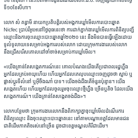
១៩​ ខែ​តុលា។​ នេះ​បើ​តាម​ការ​ជូន​ដំណឹង​របស់​គ.ជ.ប. ​ចេញ​ផ្សាយ​កាល​ពីថ្ងៃ​
ទី​១០​ខែ​សីហា។​
លោក​ សំ គន្ធាមី​ នាយក​ប្រតិបត្តិ​របស់​អង្គការ​ឃ្លាំ​មើល​ការ​បោះឆ្នោត​
Nicfec ​ប្រាប់​វីអូអេ​នៅថ្ងៃ​ពុធ​នេះ​ថា​ ការ​ដាក់​ភ្នាក់​ងារ​ឃ្លាំ​មើល​ការ​ពិនិត្យ​បញ្ជី​
ឈ្មោះ​និង​ការ​ចុះ​ឈ្មោះ​បោះឆ្នោត​ឆ្នាំ​២០២០ ​នេះ​ នឹង​មិន​បាន​ធ្វើ​ឡើង​ដោយ​
ទូលំ​ទូលាយ​ទេ​សម្រាប់​អង្គការ​របស់​លោក​ ដោយ​ក្រុម​ការងារ​របស់​លោក ​
នឹង​ជ្រើសរើស​គោល​ដៅ​ចាំចាច់​សម្រាប់​ការ​ឃ្លាំមើល។​
«យើង​គ្រាន់​តែ​សង្កេត​ការណ៍​នេះ​ គោល​បំណង​យើង​តើ​ប្រជា​ពលរដ្ឋ​ហ្នឹង​
អ្នក​ដែល​គ្រប់​អាយុ​ហើយ​ ហើយ​អ្នក​ដែល​គេ​លុប​ឈ្មោះ​ចេញ​ដូច​ថា​ ស្លាប់ ​ឬ ​
ផ្លាស់​ប្តូរ​ទីលំនៅ​ ឬ​អ៊ីចឹង​ណា៎​ បាទ។ ​យើង​ចង់​ដឹង​តើ​ចំនួន​ប៉ុន្មាន។​ យើង​
សង្កេត​ហើយ​ ហើយ​អ្នកដែល​ចូលរួម​ចុះ​ឈ្មោះ​ថ្មី​ហ្នឹង​ ច្រើន​ឬ​តិច​ ដែល​យើង​
សង្កេត​ការណ៍។​ យើង​គ្រាន់តែ​សង្កេត​ចង់​ដឹង»។​
លោក​បន្ថែម​ថា ក្រុម​ការងារ​លោក​នឹង​ពិភាក្សា​គ្នា​ចុះ​ឃ្លាំ​មើល​ដំណើរ​ការ​
ពិនិត្យ​ឈ្មោះ​ និង​ចុះ​ឈ្មោះ​បោះ​ឆ្នោត​នេះ​ នៅ​តាម​បណ្តា​ខេត្ត​ដែល​មាន​ជន​
ជាតិ​ដើម​ភាគតិច​រស់​នៅ​ច្រើន​ ដូច​ជា​ខេត្ត​មណ្ឌល​គិរី​ជាដើម។​