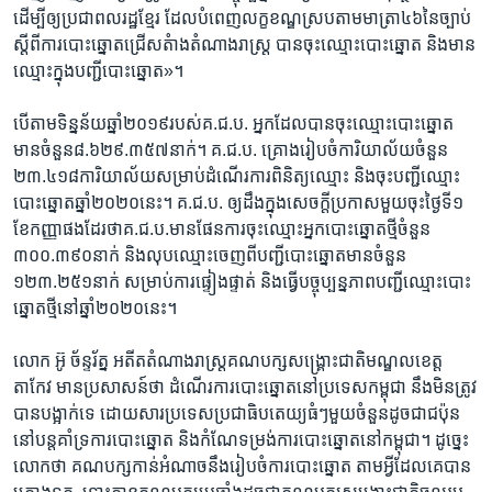
ដើម្បី​ឲ្យ​ប្រជា​ពលរដ្ឋ​ខ្មែរ​ ដែល​បំពេញ​លក្ខខណ្ឌ​ស្រប​តាម​មាត្រា​៤៦​នៃ​ច្បាប់​
ស្តីពី​ការ​បោះឆ្នោត​ជ្រើស​តំាង​តំណាង​រាស្ត្រ​ បាន​ចុះ​ឈ្មោះ​បោះឆ្នោត​ និង​មាន​
ឈ្មោះ​ក្នុង​បញ្ជី​បោះឆ្នោត»។​
បើ​តាម​ទិន្នន័យ​ឆ្នាំ​២០១៩​របស់​គ.ជ.ប. អ្នក​ដែល​បាន​ចុះ​ឈ្មោះ​បោះឆ្នោត​
មាន​ចំនួន​៨.៦២៩.៣៥៧​នាក់។​ គ.ជ.ប.​ គ្រោង​រៀបចំ​ការិយាល័យ​ចំនួន​
២៣.៤១៨​ការិយាល័យ​សម្រាប់​ដំណើរការ​ពិនិត្យ​ឈ្មោះ​ និង​ចុះ​បញ្ជី​ឈ្មោះ​
បោះឆ្នោត​ឆ្នាំ​២០២០នេះ។​ គ.ជ.ប. ​ឲ្យ​ដឹង​ក្នុង​សេចក្តី​ប្រកាស​មួយ​ចុះ​ថ្ងៃ​ទី​១​
ខែ​កញ្ញា​ផង​ដែរ​ថា​គ.ជ.ប.​មាន​ផែនការ​ចុះ​ឈ្មោះ​អ្នក​បោះ​ឆ្នោត​ថ្មី​ចំនួន​
៣០០.៣៩០​នាក់ ​និង​លុប​ឈ្មោះ​ចេញ​ពី​បញ្ជី​បោះ​ឆ្នោត​មាន​ចំនួន​
១២៣.២៥១​នាក់ ​សម្រាប់​ការ​ផ្ទៀង​ផ្ទាត់​ និង​ធ្វើ​បច្ចុប្បន្ន​ភាព​បញ្ជី​ឈ្មោះ​បោះ​
ឆ្នោត​ថ្មី​នៅ​ឆ្នាំ​២០២០​នេះ។​
លោក ​អ៊ូ ច័ន្ទរ័ត្ន​ អតីត​តំណាងរាស្ត្រ​គណបក្ស​សង្គ្រោះ​ជាតិ​មណ្ឌល​ខេត្ត​
តាកែវ​ មាន​ប្រសាសន៍​ថា​ ដំណើរ​ការ​បោះ​ឆ្នោត​នៅ​ប្រទេស​កម្ពុជា​ នឹង​មិន​ត្រូវ​
បាន​បង្អាក់​ទេ ដោយសារ​ប្រទេស​ប្រជា​ធិបតេយ្យ​ធំៗ​មួយ​ចំនួន​ដូច​ជា​ជប៉ុន​
នៅ​បន្ត​គាំទ្រ​ការ​បោះឆ្នោត​ និង​កំណែ​ទម្រង់​ការ​បោះឆ្នោត​នៅ​កម្ពុជា។ ​ដូច្នេះ​
លោក​ថា គណបក្ស​កាន់​អំណាច​នឹង​រៀបចំ​ការ​បោះឆ្នោត​ តាម​អ្វី​ដែល​គេ​បាន​