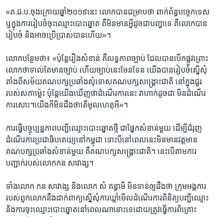
«គ.ជ.ប.​ចុង​ក្រោយ​ឆ្នាំ​២០១៩​នេះ​ លោក​បាន​ជម្រាប​ថា​ ពាក់​ព័ន្ធ​បច្ចេកទេស​
ឬ​ក្នុង​ការ​រៀបចំ​ចុះ​ឈ្មោះ​បោះឆ្នោត​ គឺ​មិន​មាន​អ្វី​ដូច​ជា​បញ្ហា​ទេ​ គឺ​លោក​បាន​
រៀបចំ​ និង​អាច​ប្រើប្រាស់​បាន​ហើយ»។​
លោក​បន្ថែម​ថា៖​ «ប៉ុន្តែ​រឿង​សំខាន់​ គឺ​លទ្ធភាព​ច្បាប់​ ដែល​បាន​បើក​ផ្លូវ​ព្រោះ​
លោក​ថា​ទាល់​តែ​មាន​ច្បាប់​ ហើយ​ច្បាប់​នេះ​មែន​ទែន​ យើង​បាន​រៀបចំ​ស្នើ​សុំ​
តាំង​ពី​សម័យ​គណបក្ស​ប្រឆាំង​សុំ​ទោស​គណបក្ស​សង្គ្រោះ​ជាតិ​ នៅ​ក្នុង​ជួរ​
របស់​សភា​ម៉្លេះ​ ប៉ុន្តែ​យើង​ឃើញ​ថា​ដំណើរ​ការ​នេះ​ វា​ហាក់​ដូច​ជា​ មិន​ដំណើរ​
ការ​សោះ។​យើង​ក៏​មិន​ដឹង​ថា​តើ​មូលហេតុ​អី»។​
ការ​ធ្វើ​បច្ចុប្បន្ន​ភាព​បញ្ជី​ឈ្មោះ​បោះឆ្នោត​ថ្មី​ ជា​ផ្នែក​សំខាន់​មួយ​ ដើម្បី​ជំរុញ​
ដំណើរ​ការ​ប្រជា​ធិបតេយ្យ​នៅ​កម្ពុជា​ ទោះបី​នៅ​ពេល​នេះ​មិនមាន​វត្តមាន​
គណបក្ស​ប្រឆាំង​សំខាន់​មួយ​ គឺ​គណបក្ស​សង្គ្រោះ​ជាតិ។​ នេះ​បើតាម​ការ​
បញ្ជាក់​របស់​លោក​កន សាវាង្ស។​
ទាំង​លោក​ កន សាវាង្ស​ និង​លោក ​សំ គន្ធាមី​ មិន​ទាន់​ឲ្យដឹង​ថា​ ក្រុមអង្គការ​
របស់​ពួកលោក​នឹង​ដាក់​ពាក្យ​ស្នើ​សុំ​ការ​ឃ្លាំ​មើល​ដំណើរការ​ពិនិត្យ​បញ្ជី​ឈ្មោះ​
និង​ការ​ចុះឈ្មោះ​បោះឆ្នោត​នៅ​ពេល​ណា​នោះ​ទេ​ដោយ​ត្រូវ​ធ្វើ​ការ​ពិគ្រោះ​