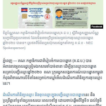
រចនា
សម្ព័ន្ធ​
Khmer English
រំលង​
និង​
បណ្តាញ​សង្គម
ចូល​
ទៅ​
ខិត្តប័ណ្ណ​គណៈ​កម្មាធិការ​ជាតិ​រៀបចំ​ការ​បោះឆ្នោត​(គ.ជ.ប.) ស្តីពី​អត្តសញ្ញាណប័ណ្ណ​
កាន់​
សញ្ជាតិខ្មែរ​ប្រភេទ​ចាស់ ដែល​មិន​អាច​ប្រើប្រាស់​សម្រាប់​ការចុះ​ឈ្មោះ​បោះឆ្នោត
ទំព័រ​
ឆ្នាំ២០២០ បាន​ទេ។ (រូបថត​ពី​ទំព័រ​ហ្វេសប៊ុករបស់​អ្នកនាំពាក្យ គ.ជ.ប - NEC
ភាសា
ស្វែង​
Spokesperson)
រក
ភ្នំពេញ —
គណៈ​កម្មាធិការ​ជាតិ​រៀបចំ​ការ​បោះឆ្នោត ​(គ.ជ.ប.)​ បាន​
អំពាវនាវ​ឲ្យ​ពលរដ្ឋ​ត្រៀម​ឯក​សារ​ចាំ​បាច់​នានា​ ដើម្បី​ចុះ​ឈ្មោះ​បោះឆ្នោត​
សម្រាប់​បញ្ជី​ឈ្មោះ​ឆ្នាំ​២០២០ ​ ខណៈ​ក្រុម​អ្នក​សង្កេត​ការណ៍​បោះ​ឆ្នោត​កម្ពុជា
​កំពុង​ពិចារណា​លើ​ទីតាំង​សម្រាប់​ការ​ឃ្លាំ​មើល​ដំណើរ​ការ​ពិនិត្យ​ការ​ចុះ​ឈ្មោះ​
នេះ។​
ដំណើរ​ការ​ពិនិត្យ​ឈ្មោះ ​និង​ចុះ​ឈ្មោះ​ក្នុង​បញ្ជី​ឈ្មោះ​បោះ​ឆ្នោត
​នេះ​ នឹង​
ប្រព្រឹត្ត​ទៅ​ទូទាំង​ប្រទេស​រយៈ​ពេល​១៩​ថ្ងៃ ​ដោយ​ចាប់​ផ្តើម​ពី​ថ្ងៃ​ទី​១ ​ដល់​ថ្ងៃទី​