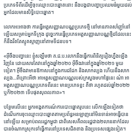
ប្រភេទ​ទីពីរ​ដើម្បី​ចុះ​ឈ្មោះ​បោះ​ឆ្នោត​នោះ ​នឹង​បង្ក​ជា​បញ្ហា​ប្រឈម​ធំ​មួយ​ដល់​
អ្នក​ដែល​មាន​សិទ្ធិ​បោះ​ឆ្នោត។​
លោក​អះអាង​ថា​ ការ​ធ្វើ​អត្ត​សញ្ញាណ​បណ្ណ​ប្រភេទ​ថ្មី​ នៅ​មាន​ភាព​សាំញ៉ាំ​នៅ​
ឡើយ​សម្រាប់​អ្នក​ទីក្រុង​ ដូច្នេះ​ការ​ធ្វើ​ប្រភេទ​អត្ត​សញ្ញាណ​បណ្ណ​ថ្មី​ដដែល​នេះ​
ក៏នឹង​រឹត​តែ​ស្មុគ​ស្មាញ​នៅតាម​ទីជន​បទ។​
«អ៊ីចឹង​បញ្ហា​នេះ​ ខ្ញុំ​សង្ឃឹម​ថា គ.ជ.ប.​លោក​នឹង​ធ្វើ​ការ​ពិនិត្យ​រឿង​ហ្នឹង​ឡើង​
វិញ​នែ ​ដោយ​សារ​តែ​វា​នៅ​ក្នុង​ឆ្នាំ​២០២០​ អ៊ីចឹង​វា​នៅ​ក្នុង​ឆ្នាំ​២០២១ ​មួយ​
ទៀត។​ អ៊ីចឹង​វា​មាន​ឱកាស​នៅក្នុង​ការ​ជជែក​ និង​សាកល្បង​ ហើយ​នឹង​សាក​
ល្បង​...​ពី​ព្រោះ​អី​ថា​ អា​អត្ត​សញ្ញាណ​បណ្ណ​របស់​ក្រសួង​មហាផ្ទៃ​នេះ​ ណ៎ា​ អា​
អត្ត​សញ្ញាណ​បណ្ណ​ប្រភេទ​ពីរ​នេះ​ មាន​ប្រភេទ​ខ្លះ​ គឺ​ថា​ រហូត​ដល់​ឆ្នាំ​២០២២​
ឬ​ក៏​២០២៣ ​ទើប​ផុត​សុពល​ភាព»។ ​
បន្ថែម​លើ​នេះ​ អ្នក​អង្កេត​ការណ៍​ការ​បោះឆ្នោត​រូប​នេះ ​លើក​ឡើង​ទៀត​ថា​
ដំណើរ​ការ​ចុះឈ្មោះ​បោះឆ្នោត​តាម​ប្រព័ន្ធ​អនឡាញ​នៅ​មិន​ទាន់​អាច​ធ្វើបាន​
នៅ​ឡើយ​ សម្រាប់​ពលរដ្ឋ​កម្ពុជា​ ជាពិសេស​គឺ​ពលរដ្ឋ​ជាង​២​លាន​នាក់​ដែល​
បាន​ចំណាក​ស្រុក​ទៅ​ធ្វើការ​នៅ​ប្រទេស​ជិតខាង​ និង​ប្រទេស​ផ្សេង​ទៀត។​