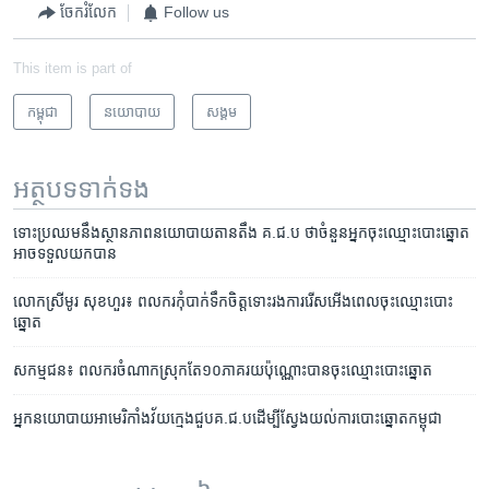
ចែករំលែក
Follow us
This item is part of
កម្ពុជា
នយោបាយ
សង្គម
អត្ថបទ​ទាក់ទង
ទោះ​ប្រឈម​នឹង​ស្ថានភាព​នយោបាយ​តានតឹង គ.ជ.ប ថា​ចំនួន​អ្នក​​ចុះ​ឈ្មោះ​បោះ​ឆ្នោត​
អាច​ទទួល​យក​បាន
លោកស្រី​មូរ សុខហួរ៖ ពលករកុំ​បាក់ទឹក​ចិត្ត​ទោះ​​រងការ​​រើសអើង​ពេល​ចុះឈ្មោះ​បោះ​
ឆ្នោត
សកម្មជន៖ ​ពលករ​ចំណាកស្រុក​តែ១០ភាគរយ​ប៉ុណ្ណោះបានចុះឈ្មោះបោះឆ្នោត
អ្នក​នយោបាយ​អាមេរិកាំង​វ័យ​ក្មេង​ជួប​គ.ជ.ប​ដើម្បី​ស្វែង​យល់​ការ​បោះឆ្នោត​​កម្ពុជា