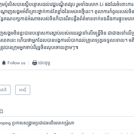
ុន ​ក្រុម​ប៉ូលិស​បាន​ស្តី​បន្ទោស​ដល់​វេជ្ជបណ្ឌិត​៨​រូប​ រួមទាំង​លោក Li ផង​ដែរ​ចំពោះ​
ម​បណ្តាញ​សង្គម​អំពី​គ្រោះថ្នាក់​កាន់​តែ​ខ្លាំង​នៃ​មេរោគ​ថ្មី​នេះ។ តុលាការ​កំពូល​របស់​
​ ប៉ុន្តែ​គណបក្ស​កាន់​អំណាច​របស់​ចិន​ក៏​បាន​រឹត​បន្តឹង​ព័ត៌មាន​ទាក់ទង​នឹង​ការ​ផ្ទុះ​មេរ
្តាញ​សង្គម​ចិន​ខ្លះ​បាន​បន្ទោស​ការ​ស្លាប់របស់​ពលរដ្ឋ​ទៅ​លើ​មន្ត្រី​ចិន ជាជាង​ទៅ​លើ​
រោគ​នេះ ហើយ​ថា​អ្នក​ដែល​បាន​បង្ក​ការ​លំបាក​ដល់​គ្រូពេទ្យគួរ​ទទួល​ទោល។ មតិ​រិះគ
វ​បាន​ក្រុម​អ្នក​ចាប់​ពិរុទ្ធ​ចិន​លុប​ចោល​ភ្លាមៗ៕​
Follow us
បោះពុម្ព
រជាតិ
អាស៊ី
ទង
inping ប្រកាស​សង្គ្រាម​ប្រជាជន​លើ​មេរោគ​កូរ៉ូណា