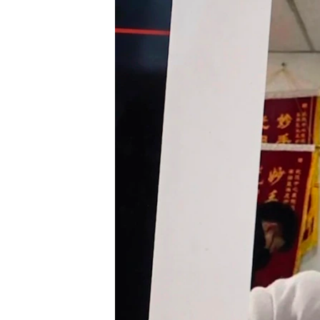
រចនា
សម្ព័ន្ធ​
រំលង​
និង​
ចូល​
ទៅ​
កាន់​
ទំព័រ​
ស្វែង​
រក