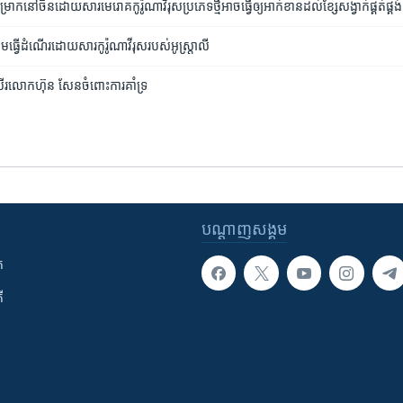
ាក​នៅ​ចិន​ដោយសារ​មេរោគកូរ៉ូណាវីរុស​ប្រភេទ​ថ្មី​អាច​ធ្វើ​ឲ្យ​អាក់ខាន​ដល់​ខ្សែ​សង្វាក់​ផ្គត់ផ្គង់
ម​ធ្វើដំណើរ​ដោយ​សារ​កូរ៉ូណាវីរុស​របស់​អូស្តា្រលី
រ​លោក​ហ៊ុន សែន​ចំពោះការគាំទ្រ
បណ្តាញ​សង្គម
ក
ី