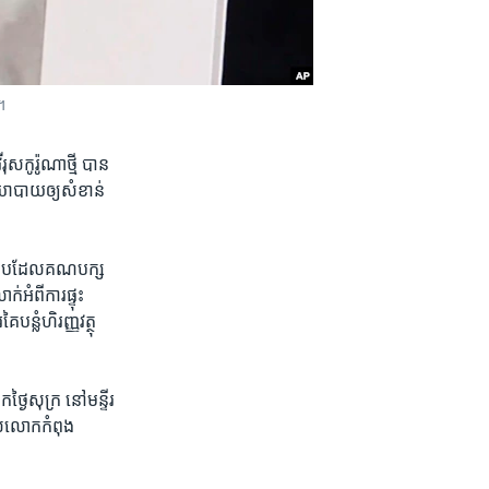
។
ុស​កូរ៉ូណា​ថ្មី បាន​
យោបាយ​ឲ្យ​សំខាន់​
ះ​របៀប​ដែល​គណបក្ស​
អំពី​ការ​ផ្ទុះ​
ន្លំ​ហិរញ្ញវត្ថុ​
​ថ្ងៃ​សុក្រ នៅ​មន្ទីរ
េល​លោក​កំពុង​