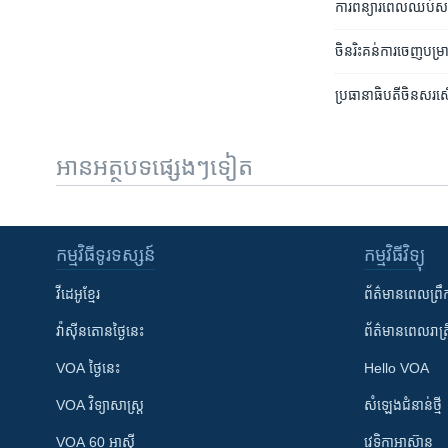
ការ​ពន្យារ​ពេល​ឈប់​សម្រ
ចិន​រិះគន់​ការចេញ​បម្រា
ប្រធានាធិបតីចិនសរសើ
អានអត្ថបទផ្សេងៗទៀត
កម្មវិធី​ទូរទស្សន៍
កម្មវិធី​វិទ្យុ
វីដេអូ​ខ្មែរ
ព័ត៌មាន​ពេល​ព្រឹ
វ៉ាស៊ីនតោន​ថ្ងៃ​នេះ
ព័ត៌មាន​​ពេល​រាត្រ
VOA ថ្ងៃនេះ
Hello VOA
VOA ​វិទ្យាសាស្ត្រ
សំឡេង​ជំនាន់​ថ្មី
VOA 60 អាស៊ី
វេទិកា​អាស៊ាន