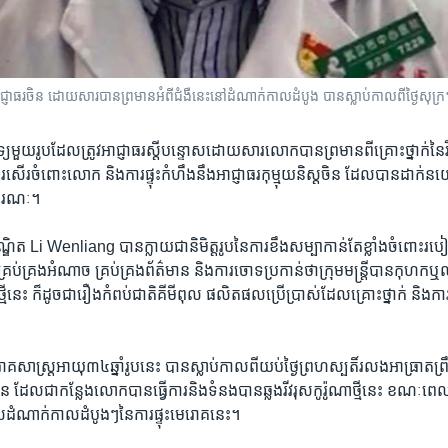
ធរ​ចិន ដោយ​សារ​បាន​ព្រមាន​អំពី​ជំងឺ​នេះ​នៅ​ដំណាក់​កាល​ដំបូង ​បាន​ស្លាប់​កាល​ពី​ថ្ងៃ​សុក្រ
េទ្យ​មួយ​រូប​ដែលត្រូវអាជ្ញាធរ​ស្តី​បន្ទោស​ដោយ​សារ​លោក​បាន​ព្រមាន​ពី​គ្រោះថ្នាក់​នៃ​វីរ
សើរ​ចំពោះ​លោក​ និង​ការ​ផ្ទុះ​កំហឹង​នឹង​អាជ្ញាធរ​កុម្មុយនិស្ត​ចិន ដែល​បាន​ដាក់​ន
ាធារណៈ។
ជ​បណ្ឌិត​ Li Wenliang​ បាន​ក្លាយ​ជា​និមិត្តរូប​នៃ​ការ​ខឹង​សម្បា​កាន់​តែ​ខ្លាំង​ចំពោ
គ្រប់គ្រង​អំណាច​ គ្រប់គ្រង​ព័ត៌មាន​ និង​ការ​ចោទ​ប្រកាន់​ថា​ក្រុមមន្ត្រី​បាន​កុហក​ឬ​លាក់​
នេះ ក៏​ដូច​ជា​រឿង​កំពប់​ជាតិ​គីមី​ពុល ផលិតផល​ប្រើប្រាស់​ដែល​គ្រោះថ្នាក់ និង​ការ​គៃប
រោគ​សាស្ត្រ​អាយុ​៣៤​ឆ្នាំ​រូប​នេះ បាន​ស្លាប់​កាល​ពី​យប់​ថ្ងៃ​ព្រហស្បតិ៍​រលង​អាធ្រាត​ព្រឹក
ហាន​ ដែល​ជា​កន្លែង​លោក​បាន​ធ្វើ​ការ​និង​ទំនង​បាន​ឆ្លង​រីវរុស​កូរ៉ូណា​ថ្មី​នេះ ​ខណៈ​ព
ល​ដំណាក់​កាល​ដំបូងៗ​នៃ​ការ​ផ្ទុះ​មេរោគ​នេះ។