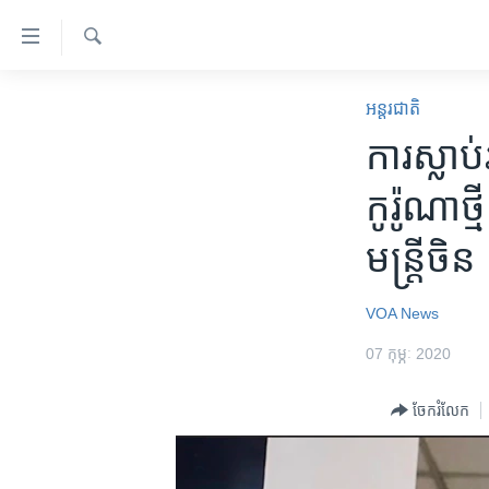
ភ្ជាប់​
ទៅ​
គេហទំព័រ​
ស្វែង​
កម្ពុជា
រក
អន្តរជាតិ
ទាក់ទង
អន្តរជាតិ
ការ​ស្លាប់
រំលង​
និង​
អាមេរិក
កូរ៉ូណា​ថ្ម
ចូល​
ចិន
ទៅ​​
មន្ត្រី​ចិន
ទំព័រ​
ហេឡូវីអូអេ
ព័ត៌មាន​​
កម្ពុជាច្នៃប្រតិដ្ឋ
តែ​
VOA News
ម្តង
ព្រឹត្តិការណ៍ព័ត៌មាន
07 កុម្ភៈ 2020
រំលង​
ទូរទស្សន៍ / វីដេអូ​
និង​
ចែករំលែក
ចូល​
វិទ្យុ / ផតខាសថ៍
ទៅ​
កម្មវិធីទាំងអស់
ទំព័រ​