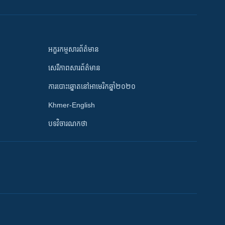
អក្ខរកម្មសារព័ត៌មាន
សេរីភាពសារព័ត៌មាន
ការបោះឆ្នោតនៅអាមេរិកឆ្នាំ២០២០
Khmer-English
បទវិចារណកថា