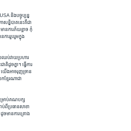
 ​និង​បច្ចុប្បន្ន​
ា​សន្និបាត​នេះគឺ​ជា
ាន​ការភ័យ​ខ្លាច​ កុំ
ការ​រួបរួម​ក្នុង
ហើយឈប់​វាយប្រហារ​
តិ​ដូចគ្នា។​ ធ្វើការ
ា យើងអាច​រុញច្រាន​
យក​ខ្មែរណា​ជា
សម្រាប់​គណបក្ស​
ាប់​ពីប្រធាន​សាខា​
​ដូចមាន​ការគ្រោង​