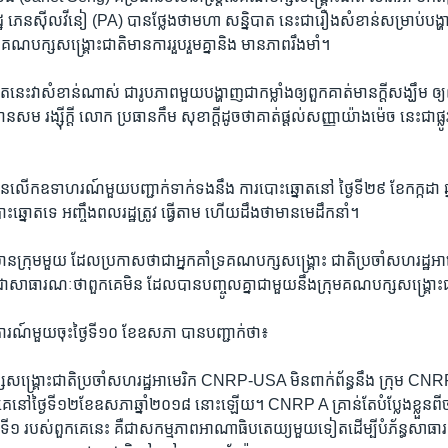
រដ្ឋ ​ភេនស៊ីលវីនៀ ​(PA) ​បានថ្លែង​ថា​មហា សន្និបាត​ នេះជា​រឿងសំខាន់​សម្រាប់​បង្ហ
ា គណបក្ស​សង្គ្រោះជាតិ​មានការ​រួបរួមគ្នា​និង ​មានភាព​រឹងមាំ។
​នេះវា​សំខាន់​ណាស់ ​ជារូបភាព​មួយបង្ហាញ​ជាកម្លាំង​ឲ្យពួក​គាត់​មានក្តី​សង្ឃឹម ​ឲ
 រង្ស៊ីក្តី ​លោក ​ប្រធាន​កឹម សុខា​ក្តីដូចថា​គាត់ផ្តល់​សញ្ញា​យ៉ាងម៉េច​ នេះជា​ផ្លូ
នលើក​ឧទាហរណ៍​មួយ​បញ្ជាក់​ទាក់ទង​នឹង ​ការបោះ​ឆ្នោត​នៅ ថ្ងៃទី២៩ ​ខែកក្កដា ​ឆ្ន
ោះឆ្នោត​ទេ ​អញ្ចឹង​ពលរដ្ឋ​ត្រូវ ធ្វើតាម​ ហើយដឹង​ថាមាន​មេដឹកនាំ។ ​
​ក្រុមមួយ​ ដែល​ប្រកាសថា​ជាអ្នកគាំទ្រ​គណបក្ស​សង្គ្រោះ ជាតិ​ប្រចាំ​សហរដ្ឋ​
សាធារណៈថា​ពួកគេ​មិន ដែលបាន​បញ្ចូលគ្នា​ជាមួយនឹង​ក្រុម​គណបក្ស​សង្គ្រោះជាត
ែងការណ៍​មួយចុះ​ថ្ងៃទី១០​ ខែឧសភា ​បាន​បញ្ជាក់​ថា៖
​សង្គ្រោះជាតិ​ប្រចាំ​សហរដ្ឋអាមេរិក ​CNRP-USA ​មិនពាក់ព័ន្ធ​នឹង ក្រុម ​CNRP A
េ​នៅថ្ងៃទី១២​ខែឧសភា​ឆ្នាំ​២០១៨ ​នោះ​ឡើយ។​ CNRP A ​គ្រាន់តែ​បំប្លែង​ខ្លួនពី
១ របស់​ពួកគេ​នេះ​ គឺជា​សកម្មភាព​អាណាធិបតេយ្យ​មួយទៀត​ដើម្បីបំភ័ន្ធ​សាធារ