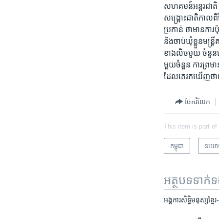
សហគមន៍​អន្តរជាតិ​
សង្គ្រោះជាតិ​កាលពីថ
ប្រកាន់ ថាមាន​ការប៉
​និងចាប់​ឃុំខ្លួន​ម
ខាង​លិចមួយ ចំនួន​ទៀត​
មួយ​ចំនួន ​ការ​ព្រមាន​
ដែលគេ​រក​ឃើញ​ថា​ជាអ
ចែករំលែក
This item is part of
កម្ពុជា
នយោ
អត្ថបទ​ទាក់
អង្គការ​សិទ្ធិមនុស្ស​ខ្ម