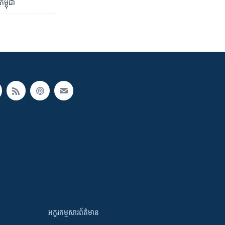
កម្ពុជា
អក្ខរកម្មសារព័ត៌មាន