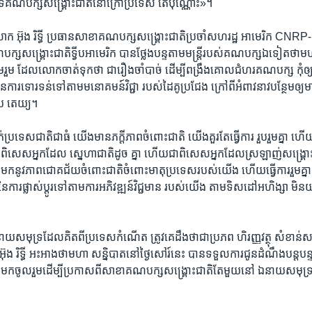
ំទ្រ​គណបក្ស​សង្គ្រោះជាតិ​នៅក្រៅប្រទេស តែ​ប៉ុណ្ណោះ‍»។
អ៊ុង រិទ្ធី​ ប្រធាន​សាខា​គណបក្ស​សង្គ្រោះជាតិ​ប្រចាំ​សហរដ្ឋ អាមេរិក​ CNRP-USA
ស​សង្គ្រោះជាតិ​ទ្វីប​អាមេរិក បានថ្លែង​បន្ទតាម​មន្ត្រី​របស់​គណបក្ស​ឯទៀតថា​មហ
រួមរួម ​ដែល​លោក​ចាត់ទុក​ថា ​ជារឿង​ចាំបាច់​ ដើម្បី​ពង្រឹង​គោលជំហរ​គណបក្ស កុំឲ្យម
ាន​ការទោរ​ទន់​ទៅតាម​មនោគមន៍​វិជ្ជា របស់ដៃគូ​ប្រជែង​ ក្រៅពី​អំពាវនាវ​បន្ថែមឲ្យ​មាន
ិប តេយ្យ។
្រទេសជាតិ​ជាធំ ​យើងមាន​ភក្តីភាព​ចំពោះជាតិ ​យើងគួរ​តែធ្វើការ រួបរួមគ្នា ​
នា​ជាពិសេស​អ្នកដែល​ សេ្នហា​ជាតិ​ដូច គ្នា ​ហើយ​ជាពិសេស​អ្នកដែល​ស្រឡាញ់​សង្គ្រោះជា
នាំមកនូវ​ភាព​ជោគជ័យ​ចំពោះជាតិ​ចំពោះ​មាតុប្រទេស​របស់យើង​ ហើយធ្វើ​ការរួមគ្ន
ារផ្លាស់ប្តូរ​ទៅតាម​ការអភិវឌ្ឍន៍​វិជ្ជមាន របស់យើង ​តាមទិស​ដៅ​អហិង្សា​ មិន
ឯនាយ​សមុទ្រ​ដែលគិត​ពីប្រទេស​កំណើត​ ត្រូវគេដឹង​ថាជា​ប្រភព ហិរញ្ញ​វត្ថុ​ សំខាន់​
ុង រិទ្ធី ​អះអាងថា​មហា សន្និបាត​នៅថ្ងៃ​សៅរ៍នេះ​ បាន​ទទួលការ​ជូនដំណឹង​បន្តបន្ទ
​មកចូលរួម​ដើម្បីប្រកាស​ពីសាខា​គណបក្ស​សង្គ្រោះជាតិ​តែមួយ​នៅ ឯនាយ​សមុទ្រ
។