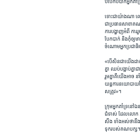
បំបែក​បំបាក់​អ្នកគា
ទោះជា​យ៉ាងណា ​លោក​ 
ជាប្រធាន​សាខា​គណបក្
ការ​បង្ហាញ​អំពី ការ
បែក​បាក់​ និងកុំឲ្យម
ចំណោម​អ្នក​ប្រជាធ
«បើសិន​ជាយើង​ដាក់ប
គ្នា ​ឈប់​បង្អាប់​គ្
រួមគ្នា​គឺយើង​អាច 
យន្តការ​នយោបាយ​នៃក
សត្រូវ‍»។
ក្រុមអ្នក​គាំទ្រ​នៅ
ជំទាស់​ ដែល​លោក​ អ៊
សឹង ទាំងអស់​ថានឹង
ទុករបស់​គណបក្ស