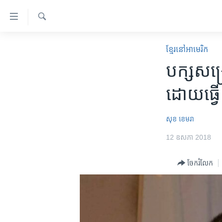
ភ្ជាប់​
ទៅ​
គេហទំព័រ​
ស្វែង​
កម្ពុជា
រក
ខ្មែរ​នៅ​អាមេរិក
ទាក់ទង
អន្តរជាតិ
បក្ស​សង្គ
រំលង​
និង​
អាមេរិក
ដោយ​ធ្វើ​
ចូល​
ចិន
ទៅ​​
ទំព័រ​
ហេឡូវីអូអេ
សុខ ខេមរា
ព័ត៌មាន​​
កម្ពុជាច្នៃប្រតិដ្ឋ
12 ឧសភា 2018
តែ​
ម្តង
ព្រឹត្តិការណ៍ព័ត៌មាន
ចែករំលែក
រំលង​
ទូរទស្សន៍ / វីដេអូ​
និង​
ចូល​
វិទ្យុ / ផតខាសថ៍
ទៅ​
កម្មវិធីទាំងអស់
ទំព័រ​