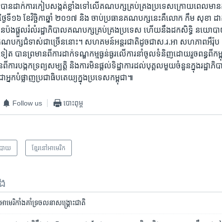
 បានដាក់​ការកៀប​សង្កត់ខ្លាំង​ទៅលើ​គណបក្ស​គ្រប់គ្រង​ប្រទេស​ក្រោយពេល​មា
្ងៃ​ទី១៦ ​ខែវិច្ឆិកា​ឆ្នាំ ២០១៧ ​និង ​ចាប់​ប្រធាន​គណបក្សនេះ​គឺលោក ​កឹម សុខា ​ដ
ុនប៉ង​ផ្តួលរំលំ​រដ្ឋាភិបាល​គណបក្ស​គ្រប់គ្រង​ប្រទេស ​ហើយនឹង​ដកសិទ្ធិ នយោបាយ​ដ
ន្ត្រី​គណបក្ស​ជំទាស់​ជាច្រើន​នោះ។ សហគមន៍​អន្តរជាតិ​ដូចជា​ស.រ.អា ​សហភាព​អឺរ៉ុ
 បាន​ព្រមាន​ពី​ការ​ដាក់​ទណ្ឌកម្ម​ធ្ងន់ធ្ងរ​លើ​ការ​នាំចូល​ទំនិញ​ដោយ​រួច​ពន្ធ​ពី​កម្ពុ
ពី​ការ​បង្កក​ទ្រព្យសម្បត្តិ ​និង​ការ​មិន​ផ្តល់​ទិដ្ឋាការ​ដល់​បុគ្គល​មួយ​ចំនួន​ក្នុង​រដ្ឋាភិ
្នក​បំផ្លាញ​ប្រជាធិបតេយ្យ​ក្នុងប្រទេស​កម្ពុជា៕
Follow us
បោះពុម្ព
បាយ
ខ្មែរ​នៅ​អាមេរិក
ទង
ែរ​-អាមេរិកាំង​គាំទ្រ​ចលនា​សង្គ្រោះជាតិ