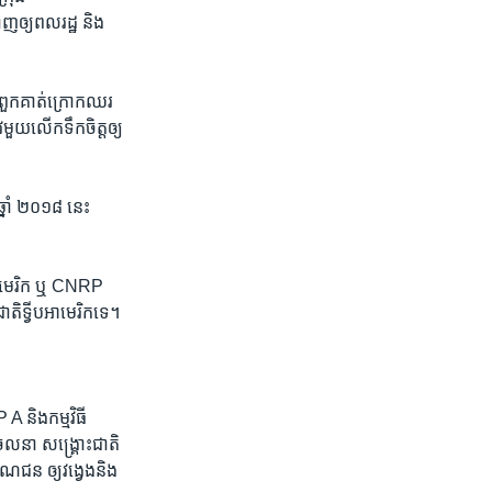
ាញ​ឲ្យពលរដ្ឋ​ និង
្យពួក​គាត់​ក្រោកឈរ​
វមួយ​លើកទឹក​ចិត្តឲ្យ​
ាំ​ ២០១៨ ​នេះ ​
អាមេរិក​ ឬ ​CNRP
ិ​ទ្វីបអាមេរិក​ទេ។
 ​និងកម្មវិធី​
​ចលនា​ សង្គ្រោះជាតិ
ណជន ឲ្យវង្វេង​និង​