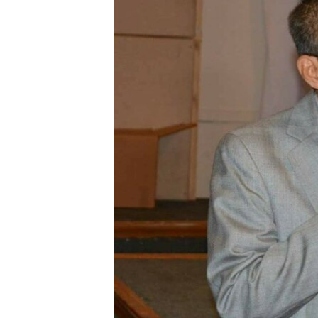
រចនា
សម្ព័ន្ធ​
រំលង​
និង​
ចូល​
ទៅ​
កាន់​
ទំព័រ​
ស្វែង​
រក