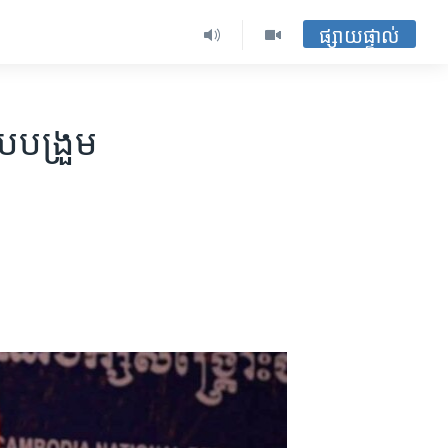
ផ្សាយផ្ទាល់
ប​បង្រួម