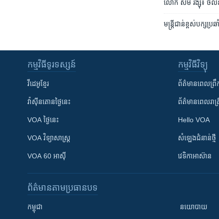
​​លោក​ ​សម​ រង្ស៊ី៖​ ចល
មន្រ្តី​ជាន់​ខ្ពស់​បក្ស​
កម្មវិធី​ទូរទស្សន៍
កម្មវិធី​វិទ្យុ
វីដេអូ​ខ្មែរ
ព័ត៌មាន​ពេល​ព្រឹ
វ៉ាស៊ីនតោន​ថ្ងៃ​នេះ
ព័ត៌មាន​​ពេល​រាត្រ
VOA ថ្ងៃនេះ
Hello VOA
VOA ​វិទ្យាសាស្ត្រ
សំឡេង​ជំនាន់​ថ្មី
VOA 60 អាស៊ី
វេទិកា​អាស៊ាន
ព័ត៌មាន​តាមប្រធានបទ​
កម្ពុជា
នយោបាយ