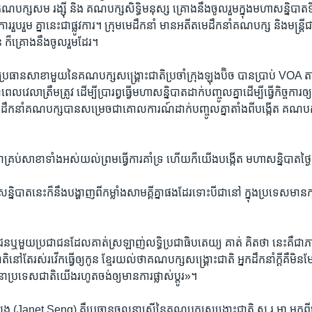
​គណបក្ស​សម រង្ស៊ី ​និង ​គណបក្ស​សិទ្ធិមនុស្ស គ្រោងនឹង​ចូលរួម​ក្នុងមហា​សន្និបាត​ទី
រួបរួម គ្នានេះ​ជាផ្លូវការ។​ ក្រុម​មេដឹកនាំ ​មាន​អតីត​មេដឹកនាំ​គណបក្ស ​និងមន្ត្រី
ន ​ក៏គ្រោងនឹង​ចូលរួម​ដែរ។
រធាន​សាខា​មួយ​នៃ​គណបក្ស​សង្គ្រោះជាតិ​ប្រចាំ​ក្រុង​ឡុងប៊ិច បានប្រាប់ ​VOA ​តាម​
េលវេលា​ត្រឹមត្រូវ ​ដើម្បី​ប្រារព្វ​ធ្វើ​មហាសន្និបាត​ដាក់បញ្ចូល​គ្នា​ដើម្បី​ធ្វើកិច្ចការ​
ាក់ដឹកនាំ​គណបក្ស​បាន​សម្រេច​ជាគោល​ការណ៍​ដាក់បញ្ចូល​គ្នាតាំងពី​បង្កើត គណបក្ស
គ្រប់សាខា​ទាំងអស់​យល់ព្រម​ធ្វើការ​គាំទ្រ​ ហើយក៏​យើង​បង្កើត មហាសន្និបាត​ថ្ង
្និបាតនេះ​ក៏នឹង​បង្ហាញ​ពីកម្លាំង​សាមគ្គីគ្នា​ផងដែរ​ទោះបី​ជានៅ ក្នុងប្រទេស​មា
​ឬមួយ​ប្រជាជន​ដែលគាត់​ស្រឡាញ់​លទ្ធិប្រជាធិបតេយ្យ ​គាត់ គិតថា ​នេះគឺ​ជាភា
​នៅតែ​រស់រវើក​ធ្វើឲ្យ​កូន ខ្មែរយល់ថា​គណបក្ស​សង្គ្រោះ​ជាតិ អ្នកដឹកនាំ​ក្តីគឺមិន
នា​ប្រទេសជាតិ​យើងរហូត​ចង់ឲ្យ​មានការ​ផ្លាស់ប្តូរ‍»។
ង​ (Janet Seng) ​គឺប្រធាន​ចលនាស្ត្រី​នៃគណបក្ស​សង្គ្រោះ​ជាតិ ស.រ.អា ​មកពីក្