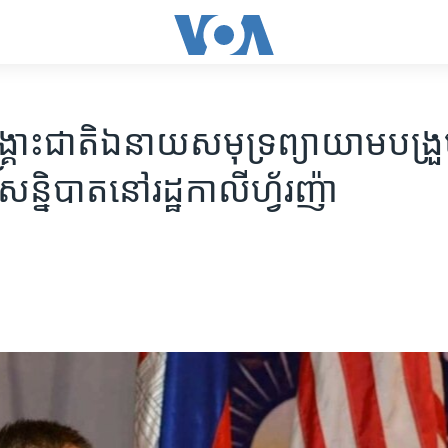
្រោះ​ជាតិ​ឯ​នាយ​សមុទ្រ​ព្យាយាម​បង្រួ
សន្និបាត​នៅ​រដ្ឋកាលីហ្វ័រញ៉ា