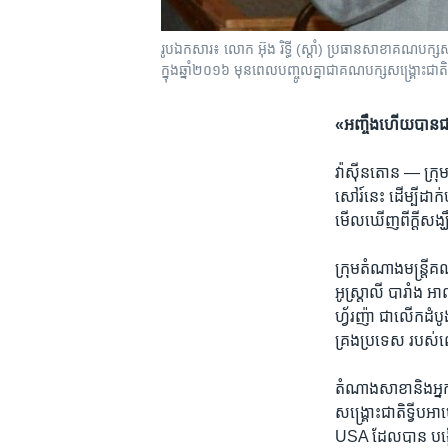
រូបឯកសារ៖ លោក អ៊ុង រិទ្ធី (ស្តាំ) ប្រធាន​សាខា​គណបក្ស​សង្
ក្នុង​ឆ្នាំ២០១៦ មុន​ពេល​បញ្ចូល​គ្នា​ជា​គណបក្ស​សង្គ្រោះ​ជាត
«អញ្ចឹង​ហើយ​បានជា​
វ៉ាស៊ីនតោន —
ក្រុ
សៅរ៍នេះ ​ដើម្បី​ដាក់
មើល​ឃើញពី​ក្តីសង្ឃ
ក្រុម​តំណាង​មន្ត្រី
អូស្ត្រាលី​ បារាំង​ អាល
ហ្វ័រញ៉ា ជាលើក​ដំបូ
គ្រង​ប្រទេស​ របស់​លោ
តំណាង​សាខា​និង​អ្នក
សង្គ្រោះជាតិ​ទ្វីប
USA ​ដែល​បាន បង្ក