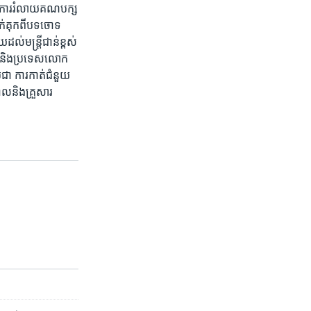
នការ​រំលាយ​គណបក្ស​
ាក់គុក​ពីបទ​ចោទ​
ល់​មន្ត្រី​ជាន់ខ្ពស់
ប​ និង​ប្រទេស​លោក
ជា​ ការ​កាត់​ជំនួយ​
បាល​និង​គ្រួសារ ​