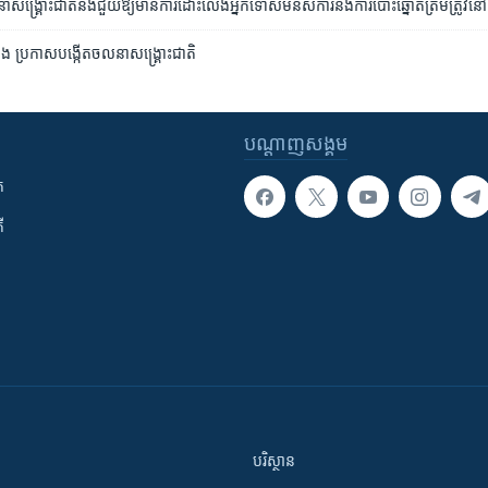
នា​សង្គ្រោះ​ជាតិ​នឹង​ជួយ​ឱ្យ​មាន​ការ​ដោះលែង​អ្នក​ទោស​មនសិការ​និង​ការ​បោះឆ្នោត​ត្រឹមត្រូវ​នៅ​
ប្រឆាំង ប្រកាស​បង្កើត​ចលនា​សង្រ្គោះជាតិ
បណ្តាញ​សង្គម
ក
ី
បរិស្ថាន