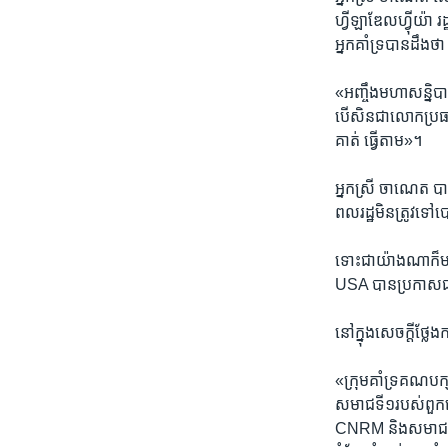
ហ្វីឡាឌែលហ៊្វីយ៉ា​ 
អ្នក​គាំទ្រ​បានដឹង​ថ
«អញ្ចឹង​មហាសន្និបាត
បើសិនជា​លោកប្រធាន​សម
គាត់ ធ្វើតាម‍»។
អ្នកស្រី​ ចាណេត​ បា
ពលរដ្ឋ​មិនត្រូវ​ទៅ​ប
ទោះជា​យ៉ាងណា​ក៏មាន
USA ​បានប្រកាស​ជា
នៅក្នុង​សេចក្តី​ថ្ល
«ក្រុមគាំទ្រ​គណបក្ស
សមាជ​ទី១​របស់​ពួកគ
​CNRM ​និង​សមាជទី​