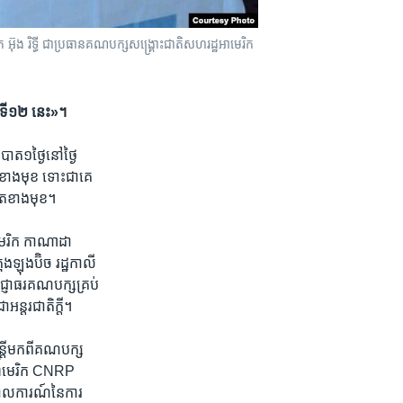
ុង រិទ្ធី ជា​ប្រធាន​គណបក្ស​សង្គ្រោះ​ជាតិ​សហរដ្ឋ​អាមេរិក​
ៃទី​១២ នេះ‍»។
ាត​១ថ្ងៃ​នៅថ្ងៃ​
ដា​ខាងមុខ​ ទោះជា​គេ
ោត​ខាង​មុខ។
មេរិក​ កាណាដា​
រុង​ឡុងប៊ិច ​រដ្ឋកាលី​
ជ្ញាធរ​គណបក្ស​គ្រប់
អន្តរជាតិ​ក្តី។
្ត្រីមក​ពីគណបក្ស​
​អាមេរិក ​CNRP
ោល​ការណ៍​នៃការ​