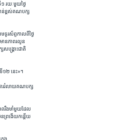
១ ​រយៈមួយ​ថ្ងៃ ​
​ជាន់ខ្ពស់​គណបក្ស​
ទូរស័ព្ទ​កាលពី​ថ្ងៃ
ឲ្យមាន​ភាព​រលូន​
​សង្គ្រោះជាតិ​
ៃទី​១២ នេះ‍»។
នការ​រំលាយ​គណបក្ស​
ពរឹងមាំ​មួយ​ដែល​
​មែន​ព្រងើយក​ន្តើយ
រុង ​