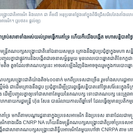
គ្រោះជាតិ​អាមេរិក និង​លោក ​ជា គឹមលី អនុប្រធាន​ថ្លែង​នៅ​ក្នុង​ពិធី​ជ្រើសរើស​តែងតាំង​លោក អ៊
ិ​អាមេរិក។ (រូបថត៖ ផ្តល់ឲ្យ)
គ្រប់សាខា​ទាំងអស់​យល់ព្រម​ធ្វើការ​គាំទ្រ​ ហើយក៏​យើង​បង្កើត មហាសន្និបាត​ថ្ង
មមន្ត្រី​គណបក្ស​សង្គ្រោះជាតិ​នៅឯ​នាយសមុទ្រ ​គ្រោងនឹង​ជួបប្រជុំគ្នា​ក្នុង​មហា សន្និប
​បញ្ចូល​គ្នា​ជាផ្លូវការ​និងបង្កើត​ជារចនា​សម្ព័ន្ធ​មួយ ​មុនពេល​បោះឆ្នោត​ជាតិ​ខែកក្ក
ឹម​តិច តួច​ដែលថា​គណបក្ស​នេះ ​អាចរស់​ឡើងវិញ​និងអាច​ចូលរួម​ក្នុងការ​បោះឆ្ន
​គណបក្ស​សង្គ្រោះ​ជាតិ​យ៉ាងតិច​៤០០នាក់​ មកពី​ប្រទេស​ជាច្រើន រួមទាំង​សហរដ្ឋអា
្លឺម៉ង់ ​ជាដើម​គ្រោងនឹង​ជួប ប្រជុំគ្នា​ដើម្បី​ប្រារព្វ​ធ្វើសន្និបាត​នៅថ្ងៃសៅរ៍​នេះ​ក្នុងទីក្
ង​ ដើម្បី​បញ្ចូលគ្នា​ឲ្យទៅ​ជាសាខា​តែមួយ​នៃ​គណបក្ស ​ទោះជា​គណបក្ស នេះ​ត្រូវអា
ក​នាយក​រដ្ឋមន្ត្រី​ ហ៊ុន សែន បាន​រំលាយ​កាលពី​ឆ្នាំទៅ​ ដែលធ្វើ​ឲ្យមាន​ប្រតិកម្ម​ជា
គាំទ្រ​ មកពី​តាម​បណ្តា​រដ្ឋនានា​ក្នុងប្រទេស​អាមេរិក ​និង​ប្រទេស នានា​ដែលជា​មន
​អាមេរិក​ខាងជើង​ CNRP NA ហើយនឹង​មន្ត្រី​គណបក្ស​សង្គ្រោះជាតិ​ប្រចាំប្រទេស
ើត​ជា​សាខា​គណបក្ស​សង្គ្រោះជាតិ​ទ្វីបអាមេរិក​តែមួយ​ហៅថា​ CNRPA​ តាម គ