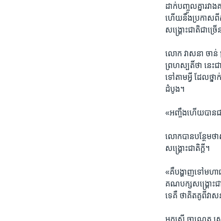
ដាក់បញ្ចូល​គ្នា​រវាង
ហើយនឹង​ប្រកាស​ពីការ​
សង្គ្រោះជាតិ​ជាច្រើ
លោក​ វាសនា ចាន់​ ប្
ព្រហស្បតិ៍​ថា​ នេះជា​ព
ទៅតាម​អ្វី ដែល​ថ្ន
ដំបូង។
«អញ្ចឹង​ហើយ​បានជា​
លោកបាន​បន្ថែមថា​សន
សង្គ្រោះ​ជាតិ​ក្តី។
«គឺបង្ហាញ​ទៅ​មហាជន
គណបក្ស​សង្គ្រោះជាតិ
ទេគឺ ​ថាគិតគូពី​វាស
អ្នកស្រី ​ចាណេត សេ