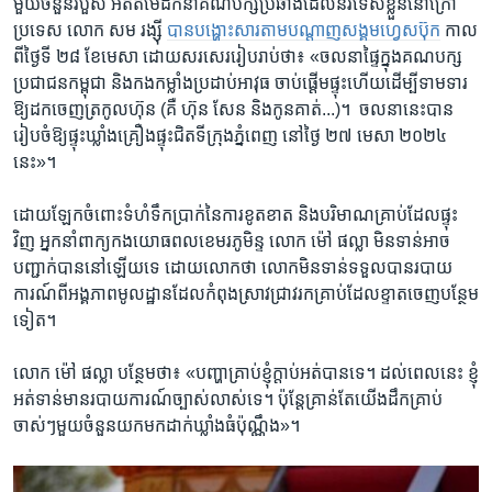
មួយ​ចំនួន​របួស​ អតីត​មេ​ដឹកនាំ​គណបក្ស​ប្រឆាំង​ដែល​នីរទេស​ខ្លួន​នៅ​ក្រៅ​
ប្រទេស​ លោក ​សម រង្ស៊ី ​
បាន​បង្ហោះ​សារ​តាម​បណ្តាញ​សង្គម​ហ្វេសប៊ុក
​កាល​
ពី​ថ្ងៃទី​ ២៨ ​ខែ​មេសា ​ដោយ​សរសេរ​រៀប​រាប់​ថា៖‍​ «ចលនា​ផ្ទៃ​ក្នុង​គណបក្ស​
ប្រជាជន​កម្ពុជា ​និង​កង​កម្លាំង​ប្រដាប់​អាវុធ ​ចាប់​ផ្តើម​ផ្ទុះ​ហើយ​ដើម្បី​ទាមទារ​
ឱ្យ​ដក​ចេញ​ត្រកូល​ហ៊ុន ​(គឺ ​ហ៊ុន សែន​ និង​កូន​គាត់​...)។ ​ ចលនា​នេះ​បាន​
រៀប​ចំ​ឱ្យ​ផ្ទុះ​ឃ្លាំង​គ្រឿង​ផ្ទុះ​ជិត​ទី​ក្រុង​ភ្នំពេញ ​នៅ​ថ្ងៃ​ ២៧ ​មេសា ​២០២៤ ​
នេះ»។​
ដោយ​ឡែក​ចំពោះ​ទំហំ​ទឹក​ប្រាក់​នៃ​ការ​ខូត​ខាត ​និង​បរិមាណ​គ្រាប់​ដែល​ផ្ទុះ​
វិញ​ អ្នក​នាំពាក្យ​កង​យោធពល​ខេមរ​ភូមិន្ទ​ លោក​ ម៉ៅ ផល្លា ​មិន​ទាន់​អាច​
បញ្ជាក់​បាន​នៅ​ឡើយ​ទេ ​ដោយ​លោក​ថា​ លោក​មិន​ទាន់​ទទួល​បាន​របាយ​
ការណ៍​ពី​អង្គភាព​មូលដ្ឋាន​ដែល​កំពុង​ស្រាវ​ជ្រាវ​រក​គ្រាប់​ដែល​ខ្ទាត​ចេញ​បន្ថែម​
ទៀត។​
លោក ​ម៉ៅ ផល្លា ​បន្ថែម​ថា៖ ​«បញ្ហា​គ្រាប់​ខ្ញុំ​ក្តាប់​អត់​បាន​ទេ។ ​ដល់​ពេល​នេះ ​ខ្ញុំ​
អត់​ទាន់​មាន​របាយ​ការណ៍​ច្បាស់​លាស់​ទេ។​ ប៉ុន្តែ​គ្រាន់​តែ​យើង​ដឹក​គ្រាប់​
ចាស់ៗ​មួយ​ចំនួន​យក​មក​ដាក់​ឃ្លាំង​ធំ​ប៉ុណ្ណឹង»។​