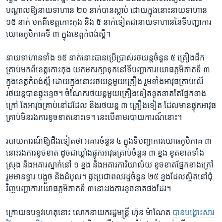
បណ្តាល​ឱ្យ​នាយ​ទាហាន ​២០ ​នាក់​បាន​ស្លាប់ ​ដោយ​ក្នុង​នោះ​នាយ​ទាហាន​
១៥ ​នាក់​ មក​ពី​ខេត្ត​កោះកុង​ និង​ ៥ ​នាក់​ទៀត​ជា​នាយ​ទាហាន​នៃ​ទី​បញ្ជាការ​
យោធ​ភូមិ​ភាគ​ទី ៣ ​ក្នុង​ខេត្ត​កំពង់ស្ពឺ។​
នាយ​ទាហាន​ទាំង ​១៥ ​នាក់​នោះ​បាន​ប្រើ​ប្រាស់​រថយន្ត​ចំនួន ​៥ ​គ្រឿង​ដឹក​
គ្រាប់​មក​ពី​ខេត្ត​កោះកុង ​យក​មក​រក្សា​ទុក​នៅ​ទី​បញ្ជា​ការ​យោធ​ភូមិ​ភាគ​ទី ៣ ​
ក្នុង​ខេត្ត​កំពង់ស្ពឺ ​ដោយ​ក្នុង​នោះ​រថយន្ត​មួយ​គ្រឿង ​រួម​ទាំង​អាវុធ​គ្រាប់លើ​
រថយន្ត​បាន​ផ្ទុះ​ខ្ទេច។ ​ចំណែក​រថយន្ត​មួយ​គ្រឿង​ទៀត​ខូត​ខាត​តែ​ផ្នែក​ខាង​
ក្រៅ ​តែ​អាវុធ​គ្រាប់​នៅ​ដដែល ​និង​រថយន្ត​ ៣ ​គ្រឿង​ទៀត​ ដែល​មាន​ផ្ទុក​អាវុធ​
គ្រាប់​មិន​រង​ការ​ខូច​ខាត​នោះ​ទេ។​ នេះ​បើ​តាម​របាយ​ការណ៍​នោះ។​
របាយ​ការណ៍​ឱ្យ​ដឹង​ទៀត​ថា​ អគារ​ចំនួន​ ៤ ​ក្នុង​ទី​បញ្ជាការ​យោធ​ភូមិ​ភាគ​ ៣ ​
នោះ​រងការ​ខូច​ខាត​ ដូច​ជា​ឃ្លាំង​ផ្ទុក​អាវុធ​គ្រាប់​ចំនួន​ ៣ ​ខ្នង​ ​ខូតខាត​ទាំង​
ស្រុង ​និង​អគារ​ស្នាក់​នៅ​ ១ ​ខ្នង​ និង​អគារ​ការិយាល័យ​ ខូច​ខាត​ផ្នែក​ខាង​ក្រៅ ​
រួម​មាន​ទ្វារ ​បង្អួច​ និង​ដំបូល។ ​ផ្ទះ​ប្រជា​ពលរដ្ឋ​ចំនួន​ ២៥ ​ខ្នង​ដែល​ស្ថិត​នៅ​ជុំ
វិញ​បញ្ជា​ការ​យោធ​ភូមិ​ភាគ​ទី ៣​នោះ​រង​ការ​ខូច​ខាត​ផង​ដែរ។​
ក្រោយ​ឧបទ្ទវ​ហេតុ​នោះ ​លោក​នាយក​រដ្ឋមន្ត្រី ​ហ៊ុន ម៉ាណែត​
បាន​បង្ហោះ​សារ​