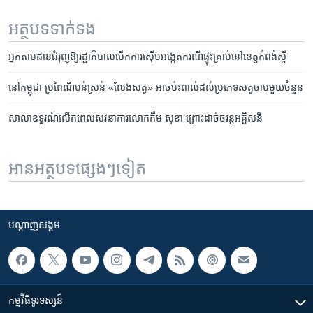
អត្ថបទ​ទាក់ទង
អ្នក​តាមដាន​ជំរុញ​ឱ្យ​រដ្ឋាភិបាល​បើក​ការ​ស៊ើប​អង្កេត​ករណី​ផ្ទុះ​គ្រាប់​នៅ​ខេត្ត​កំពង់ស្ពឺ
​នៅ​កម្ពុជា ប្រពៃណី​បន់ស្រន់​ «លែង​សត្វ» អាច​ប៉ះពាល់​ដល់​ប្រភេទ​សត្វ​​ចាប​មួយ​ចំនួន
សាលា​ឧទ្ធរណ៍​លើក​ពេល​សវនាការ​លោក​កឹម សុខា ​ព្រោះ​ដាច់​ចរន្ត​អគ្គិសនី​
អានអត្ថបទផ្សេងៗទៀត
បណ្តាញ​សង្គម
កម្មវិធី​ទូរទស្សន៍