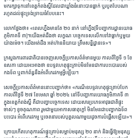
មក​រក្សា​ទុក​នៅ​ខេត្ត​កំពង់ស្ពឺ​ដែល​ជា​ឃ្លាំង​ធំ​នោះ​បាន​ធ្លាក់ ​ឬ​របូត​បែប​ណា​
រហូត​ដល់​ផ្ទុះ​ទ្រង់​ទ្រាយ​ធំ​បែប​នេះ។​
លោក​ថ្លែង​ថា៖ ​«ពេល​ហ្នឹង​មាន​តែ​ ២០ ​នាក់​ នៅ​ហ្នឹង​[ទី​បញ្ជា​ការដ្ឋាន​យោធ​
ភូមិ​ភាគ​ទី ៣]។​យើង​អត់​ដឹង​ថា​ លក្ខណៈ​បច្ចេកទេស​លើក​ទៅ​វា​ធ្លាក់​ឬ​មួយ​
យ៉ាង​ម៉េច។ ​យើង​អត់​ដឹង​ អត់​ហ៊ាន​និយាយ ​ត្រឹម​សន្និដ្ឋាន​ទេ»។​
ក្រសួង​ការពារ​ជាតិ​បាន​ចេញ​សេចក្តី​ប្រកាស​ព័ត៌មាន​មួយ​ កាល​ពីថ្ងៃ​ទី​ ១ ​ខែ​
ឧសភា ​ដោយ​អះអាង​ថា ​ឧបទ្ទវ​ហេតុ​ផ្ទុះ​គ្រាប់​មិន​មែន​ជា​ការ​បះបោរ​របស់​
កងទ័ព ​ឬ​ពាក់ព័ន្ធ​នឹង​អំពើ​ភេរវ​កម្ម​អ្វី​ឡើយ។​
សេចក្តី​ប្រកាស​ព័ត៌មាន​នោះ​បញ្ជាក់​ថា៖​ «ករណី​ឧបទ្ទវ​ហេតុ​ផ្ទុះ​គ្រាប់​បែក ​
កាល​ពីថ្ងៃ​ទី​ ២៧​ ខែ​មេសា ​ឆ្នាំ​ ២០២៤ ​នៅ​ទី​បញ្ជាការ​យោធ​ភូមិភាគ​ទី ៣​
ក្នុង​ខេត្ត​កំពង់ស្ពឺ ​គឺ​ជា​បញ្ហា​បច្ចេកទេស​ ដោយ​សារ​ប្រភេទ​អាវុធ​ជាតិ​ផ្ទុះ​
ចាស់ៗ ​ខូច​គុណ​ភាព ​រួម​ជាមួយ​អាកាស​ធាតុ​ក្តៅ ​មិន​មែន​ជា​បញ្ហា​កងទ័ព​
បះបោរ​ អំពើ​ភេរវ​កម្ម ​ឬ​ចេតនា​របស់​បុគ្គល​ណាមួយ​ដូច​ការ​បំផ្លើស​ឡើយ»។​
ក្រោយ​កើត​ហេតុ​ការណ៍​ផ្ទុះ​គ្រាប់​សម្លាប់​មនុស្ស​ ២០ ​នាក់ ​និង​ធ្វើ​ឱ្យ​មនុស្ស​