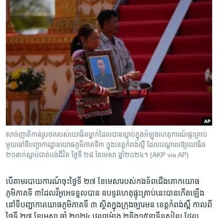
សាច់ញាតិ​កាន់​រូបថត​របស់​យោធិន​ម្នាក់​ដែល​បាន​ស្លាប់​ក្នុង​អំឡុង​ហេតុការណ៍​ផ្ទះ​គ្រាប់​
មួយ​នៅ​ទី​បញ្ជាការ​ដ្ឋាន​យោធ​ភូមិភាគ​ទី៣ ក្នុង​ខេត្ត​កំពង់​ស្ពឺ​ ដែល​បណ្តាល​ឱ្យ​យោធិន​
២០​នាក់​ស្លាប់​បាត់​បង់​ជីវិត ថ្ងៃទី ២៨ ខែមេសា ឆ្នាំ២០២៤។​ (AKP via AP)
បើ​តាម​របាយ​ការណ៍​ចុះ​ថ្ងៃទី ​២៧ ​ខែ​មេសា​របស់​កងទ័ព​ជើងគោក​យោធ​
ភូមិភាគ​ទី ៣​ដែល​វីអូអេ​ទទួល​បាន ​ឧបទ្ទវ​ហេតុ​ផ្ទុះ​គ្រាប់​នេះ​បាន​កើត​ឡើង​
នៅ​ទី​បញ្ជា​ការ​យោធ​ភូមិ​ភាគ​ទី ៣​ ស្ថិត​ក្នុង​ក្រុង​ច្បារមន​ ខេត្ត​កំពង់ស្ពឺ ​កាល​ពី​
ថ្ងៃ​ទី​ ២៧ ​ខែ​មេសា ​ឆ្នាំ​ ២០២៤ ​វេលា​ម៉ោង​ ២​និង​១៥​នាទី​រសៀល ​ដែល​