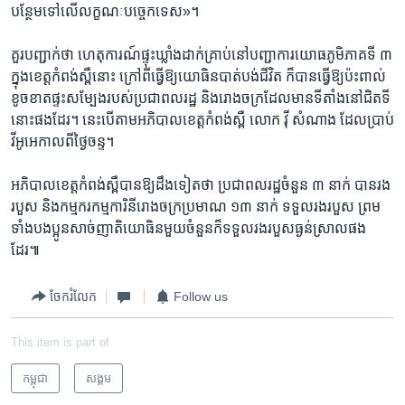
បន្ថែម​ទៅ​លើ​លក្ខណៈ​បច្ចេកទេស»។​
គួរ​បញ្ជាក់​ថា​ ហេតុ​ការណ៍​ផ្ទុះ​ឃ្លាំង​ដាក់​គ្រាប់​នៅ​បញ្ជា​ការ​យោធ​ភូមិភាគ​ទី ៣
​ក្នុង​ខេត្ត​កំពង់ស្ពឺ​នោះ ​ក្រៅ​ពី​ធ្វើ​ឱ្យ​យោធិន​បាត់​បង់​ជីវិត ​ក៏​បាន​ធ្វើ​ឱ្យ​ប៉ះពាល់​
ខូច​ខាត​ផ្ទះ​សម្បែង​របស់​ប្រជា​ពលរដ្ឋ ​និង​រោងចក្រ​ដែល​មាន​ទីតាំង​នៅ​ជិត​ទី​
នោះ​ផង​ដែរ។​ នេះ​បើ​តាម​អភិបាល​ខេត្ត​កំពង់ស្ពឺ ​លោក ​វ៉ី សំណាង ​ដែល​ប្រាប់​
វីអូអេ​កាល​ពី​ថ្ងៃ​ចន្ទ។​
អភិបាល​ខេត្ត​កំពង់ស្ពឺ​បាន​ឱ្យ​ដឹង​ទៀត​ថា​ ប្រជា​ពលរដ្ឋ​ចំនួន ​៣ ​នាក់ ​បាន​រង​
របួស ​និង​កម្មករ​កម្មការិនី​រោងចក្រ​ប្រមាណ ​១៣ ​នាក់ ​ទទួល​រង​របួស​ ព្រម​
ទាំង​បង​ប្អូន​សាច់​ញាតិ​យោធិន​មួយ​ចំនួន​ក៏​ទទួល​រង​របួស​ធ្ងន់​ស្រាល​ផង​
ដែរ៕​
ចែករំលែក
Follow us
This item is part of
កម្ពុជា
សង្គម