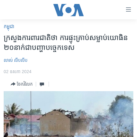
ភ្ជាប់​
ទៅ​
គេហទំព័រ​
កម្ពុជា
កម្ពុជា
ទាក់ទង
ក្រសួង​ការពារ​ជាតិ​ថា ការ​ផ្ទុះគ្រាប់​សម្លាប់​យោធិន​
រំលង​
អន្តរជាតិ
២០នាក់​ជា​បញ្ហា​បច្ចេកទេស
និង​
អាមេរិក
ចូល​
លាស់ លីបលីប
ទៅ​​
ចិន
ទំព័រ​
02 ឧសភា 2024
ហេឡូវីអូអេ
ព័ត៌មាន​​
ចែករំលែក
តែ​
កម្ពុជាច្នៃប្រតិដ្ឋ
ម្តង
ព្រឹត្តិការណ៍ព័ត៌មាន
រំលង​
និង​
ទូរទស្សន៍ / វីដេអូ​
ចូល​
វិទ្យុ / ផតខាសថ៍
ទៅ​
ទំព័រ​
កម្មវិធីទាំងអស់