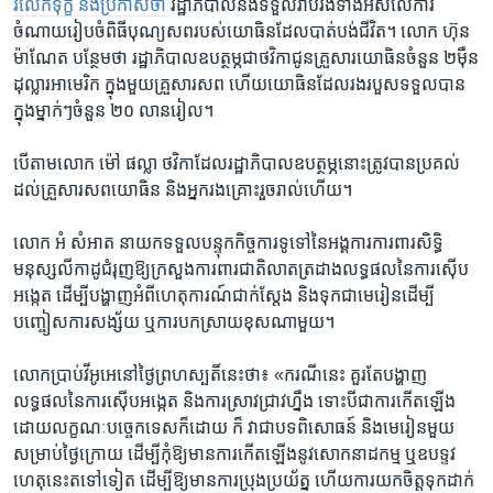
រំលែក​ទុក្ខ​ និង​ប្រកាស​ថា
​រដ្ឋាភិបាល​នឹង​ទទួល​រ៉ាប់​រង​ទាំង​អស់​លើ​ការ​
ចំណាយ​រៀបចំ​ពិធី​បុណ្យ​សព​របស់​យោធិន​ដែល​បាត់​បង់​ជីវិត។​ លោក ​ហ៊ុន
ម៉ាណែត ​បន្ថែម​ថា ​រដ្ឋាភិបាល​ឧបត្ថម្ភ​ជា​ថវិកា​ជូន​គ្រួសារ​យោធិន​ចំនួន ​២​ម៉ឺន​
ដុល្លារ​អាមេរិក ​ក្នុង​មួយ​គ្រួសារ​សព ​ហើយ​យោធិន​ដែល​រង​របួស​ទទួល​បាន​
ក្នុង​ម្នាក់ៗ​ចំនួន​ ២០ ​លាន​រៀល។​
បើ​តាម​លោក​ ម៉ៅ ផល្លា ​ថវិកា​ដែល​រដ្ឋាភិបាល​ឧបត្ថម្ភ​នោះ​ត្រូវ​បាន​ប្រគល់​
ដល់​គ្រួសារ​សព​យោធិន ​និង​អ្នក​រង​គ្រោះ​រួច​រាល់​ហើយ។​
លោក ​អំ សំអាត ​នាយក​ទទួល​បន្ទុក​កិច្ចការ​ទូទៅ​នៃ​អង្គការ​ការពារ​សិទ្ធិ​
មនុស្ស​លីកាដូ​ជំរុញ​ឱ្យ​ក្រសួង​ការពារ​ជាតិ​លាត​ត្រដាង​លទ្ធផល​នៃ​ការ​ស៊ើប​
អង្កេត ​ដើម្បី​បង្ហាញ​អំពី​ហេតុ​ការណ៍​ជាក់​ស្តែង ​និង​ទុក​ជា​មេ​រៀន​ដើម្បី​
បញ្ចៀស​ការ​សង្ស័យ ​ឬ​ការ​បក​ស្រាយ​ខុស​ណា​មួយ។​
លោក​ប្រាប់​វីអូអេ​នៅ​ថ្ងៃ​ព្រហស្បតិ៍​នេះ​ថា៖ ​«ករណី​នេះ គួរ​តែ​បង្ហាញ​
លទ្ធផល​នៃ​ការ​ស៊ើប​អង្កេត ​និង​ការស្រាវ​ជ្រាវ​ហ្នឹង ​ទោះបី​ជា​ការ​កើត​ឡើង​
ដោយ​លក្ខណៈ​បច្ចេកទេស​ក៏ដោយ ​ក៏​ វា​ជា​បទ​ពិសោធន៍ ​និង​មេរៀន​មួយ
សម្រាប់​ថ្ងៃ​ក្រោយ ​ដើម្បី​កុំ​ឱ្យ​មាន​ការ​កើត​ឡើង​នូវ​សោកនាដ​កម្ម ឬ​ឧបទ្ទវ​
ហេតុ​នេះ​ត​ទៅ​ទៀត ​ដើម្បី​ឱ្យ​មាន​ការ​ប្រុង​ប្រយ័ត្ន ​ហើយ​ការ​យក​ចិត្ត​ទុក​ដាក់​