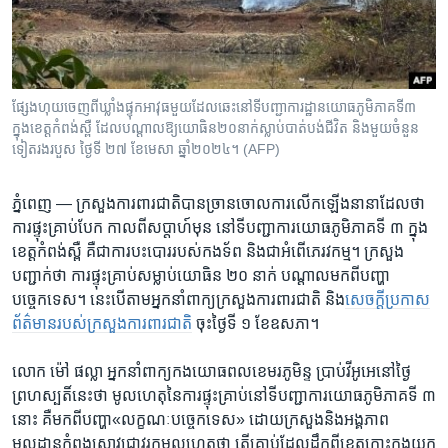
រចនា
សម្ព័ន្ធ​
Khmer English
រំលង​
និង​
បណ្តាញ​សង្គម
ចូល​
ផ្សែង​ហុយ​ចេញ​ពី​ឃ្លាំង​ផ្ទុក​អាវុធ​​មួយដែល​ឆេះ​នៅ​ទី​បញ្ជាការ​ដ្ឋាន​យោធ​ភូមិភាគ​ទី៣
ទៅ​
ក្នុង​ខេត្ត​កំពង់​ស្ពឺ​ ដែល​បណ្តាល​ឱ្យ​យោធិន​២០​នាក់​ស្លាប់​បាត់​បង់​ជីវិត​ និង​មួយ​ចំនួន​
កាន់​
ទៀត​រង​របួស ថ្ងៃទី ២៧ ខែមេសា ឆ្នាំ២០២៤។​ (AFP)
ទំព័រ​
ភាសា
ស្វែង​
ភ្នំពេញ —
ក្រសួង​ការពារ​ជាតិ​បាន​ច្រាន​ចោល​ការ​លើក​ឡើង​នានា​ដែល​ថា​
រក
ការ​ផ្ទុះ​គ្រាប់​បែក ​កាល​ពី​សប្តាហ៍​មុន​ នៅទី​បញ្ជាការ​យោធ​ភូមិភាគ​ទី ៣ ​ក្នុង​
ខេត្ត​កំពង់ស្ពឺ ​គឺ​ជា​ការ​បះបោរ​របស់​កងទ័ព ​និង​ជា​អំពើ​ភេរវ​កម្ម។ ​ក្រសួង​
បញ្ជាក់​ថា​ ការ​ផ្ទុះ​គ្រាប់​សម្លាប់​យោធិន​ ២០​ នាក់ ​បណ្តាល​មក​ពី​បញ្ហា​
បច្ចេកទេស។ ​នេះ​បើ​តាម​អ្នក​នាំពាក្យ​ក្រសួង​ការពារ​ជាតិ ​និង​
សេចក្តី​ប្រកាស​
ព័ត៌មាន​របស់​ក្រសួង​ការពារ​ជាតិ
​ ចុះ​ថ្ងៃ​ទី​ ១ ​ខែ​ឧសភា។​
លោក ​ម៉ៅ ផល្លា ​អ្នក​នាំពាក្យ​កង​យោធពល​ខេមរ​ភូមិន្ទ ​ប្រាប់​វីអូអេ​នៅ​ថ្ងៃ​
ព្រហស្បតិ៍​នេះ​ថា​ មូលហេតុ​នៃ​ការ​ផ្ទុះ​គ្រាប់​នៅ​ទី​បញ្ជា​ការ​យោធ​ភូមិ​ភាគ​ទី ៣
​នោះ ​គឺ​មក​ពី​បញ្ហា​«លក្ខណៈ​បច្ចេកទេស»​ ដោយ​ក្រសួង​និង​អង្គភាព​
មូលដ្ឋាន​កំពុង​ស្រាវ​ជ្រាវ​រក​មូល​ហេតុ​ថា​ តើ​គ្រាប់​ដែល​ដឹក​ពី​ខេត្ត​កោះកុង​យក​