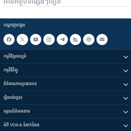
អានអត្ថបទផ្សេងៗទៀត
បណ្តាញ​សង្គម
កម្មវិធី​ទូរទស្សន៍
កម្មវិធី​វិទ្យុ
ព័ត៌មាន​តាមប្រធានបទ​
រៀន​​អង់គ្លេស
ទទួល​ព័ត៌មាន​តាម
អំពី​ VOA & ទំនាក់ទំនង