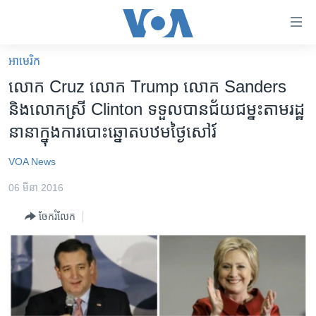
ភ្ជាប់​
ទៅ​
គេហទំព័រ​
អាមេរិក​
កម្ពុជា
ទាក់ទង
លោក Cruz លោក Trump លោក Sanders
រំលង​
អន្តរជាតិ
និង​លោកស្រី​ Clinton ទទួល​បាន​ជ័យ​ជម្នះ​តាម​រដ្ឋ​
និង​
អាមេរិក
នានា​​ក្នុង​ការ​បោះឆ្នោត​បឋម​ថ្ងៃ​សៅរ៍
ចូល​
ទៅ​​
ចិន
VOA News
ទំព័រ​
ហេឡូវីអូអេ
ព័ត៌មាន​​
06 មីនា 2016
តែ​
កម្ពុជាច្នៃប្រតិដ្ឋ
ម្តង
ចែករំលែក
ព្រឹត្តិការណ៍ព័ត៌មាន
រំលង​
និង​
ទូរទស្សន៍ / វីដេអូ​
ចូល​
វិទ្យុ / ផតខាសថ៍
ទៅ​
ទំព័រ​
កម្មវិធីទាំងអស់