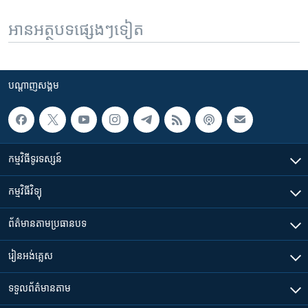
អានអត្ថបទផ្សេងៗទៀត
បណ្តាញ​សង្គម
កម្មវិធី​ទូរទស្សន៍
កម្មវិធី​វិទ្យុ
ព័ត៌មាន​តាមប្រធានបទ​
រៀន​​អង់គ្លេស
ទទួល​ព័ត៌មាន​តាម