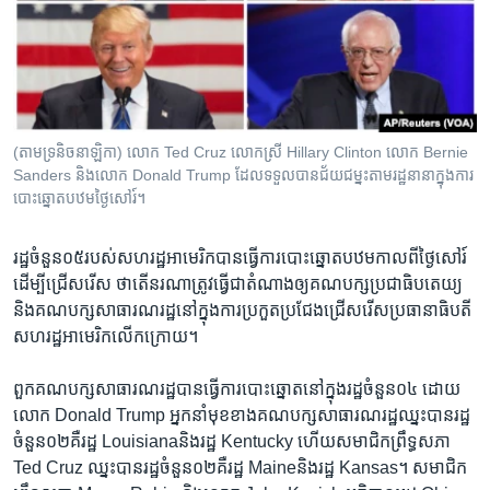
រចនា
សម្ព័ន្ធ​
Khmer English
រំលង​
និង​
បណ្តាញ​សង្គម
ចូល​
ទៅ​
(តាម​ទ្រនិចនាឡិកា) លោក Ted Cruz លោកស្រី Hillary Clinton លោក​ Bernie
កាន់​
Sanders និង​លោក Donald Trump ដែល​ទទួលបាន​ជ័យជម្នះ​តាម​រដ្ឋ​នានា​ក្នុង​ការ​
ទំព័រ​
បោះឆ្នោត​បឋម​ថ្ងៃសៅរ៍។
ភាសា
ស្វែង​
រក
រដ្ឋ​ចំនួន​០៥​របស់​សហរដ្ឋ​អាមេរិក​បាន​ធ្វើ​ការ​បោះឆ្នោត​បឋម​កាល​ពី​ថ្ងៃ​សៅរ៍​
ដើម្បី​ជ្រើសរើស ថាតើ​នរណា​ត្រូវ​ធ្វើ​ជា​តំណាង​ឲ្យ​គណបក្ស​ប្រជា​ធិបតេយ្យ
និង​គណបក្ស​សាធារណរដ្ឋ​នៅ​ក្នុង​ការ​ប្រកួត​ប្រជែង​ជ្រើសរើស​ប្រធានា​ធិបតី​
សហរដ្ឋ​អាមេរិក​លើក​ក្រោយ។
ពួក​គណបក្ស​សាធារណរដ្ឋ​បាន​ធ្វើ​ការ​បោះឆ្នោត​នៅ​ក្នុង​រដ្ឋចំនួន០៤ ដោយ​
លោក Donald Trump ​អ្នកនាំ​មុខ​ខាង​គណបក្ស​សាធារណរដ្ឋ​ឈ្នះ​បាន​រដ្ឋ​
ចំនួន​០​២​គឺ​រដ្ឋ Louisianaនិង​រដ្ឋ Kentucky ​ហើយ​សមាជិក​ព្រឹទ្ធ​សភា
Ted Cruz ​ឈ្នះ​បាន​រដ្ឋ​ចំនួន​០២គឺ​រដ្ឋ Maineនិង​រដ្ឋ Kansas។ ​សមាជិក​