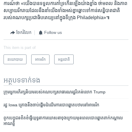
ការណ៍​ថា ​‍«​យើង​បាន​ទទួល​ការ​គាំទ្រ​កើន​ឡើង​យ៉ាង​ខ្លាំង ថាមពល​ និង​ភាព​
សប្បាយ​រីករាយ​ដែល​នឹង​នាំ​យើងទាំងអស់​គ្នាឆ្ពោះ​ទៅ​កាន់​សន្និបាត​ជាតិ​
របស់​គណបក្ស​ប្រជាធិបតេយ្យ​នៅ​ក្នុង​ទីក្រុង Philadelphia‍»៕
ចែករំលែក
Follow us
This item is part of
នយោបាយ
អាមេរិក​
អន្តរជាតិ
អត្ថបទ​ទាក់ទង
ក្រុម​អ្នក​អភិរក្ស​និយម​របស់​គណបក្ស​សាធារណរដ្ឋ​រិះគន់​លោក Trump
រដ្ឋ Iowa គ្រោង​នឹង​ចាប់ផ្តើម​ដំណើរ​ការ​បោះឆ្នោត​បឋម​នៅ​អាមេរិក
ពួក​បេក្ខជន​​ខិត​ខំ​​ធ្វើ​យុទ្ធនាការ​​ឃោសនា​ចុង​ក្រោយ​​មុន​ពេល​បោះឆ្នោត​ពាក់​កណ្តាល​
អាណត្តិ