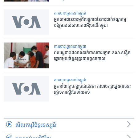
​ការ​បោះឆ្នោត​​នៅ​កម្ពុជា
អ្នក​តាមដាន​​បារម្ភ​​ពី​លទ្ធភាព​នៃ​ការ​ដាក់​ទណ្ឌកម្ម​
បន្ថែម​របស់​សហ​ភាព​អឺរ៉ុប​លើ​កម្ពុជា
​ការ​បោះឆ្នោត​​នៅ​កម្ពុជា
ពលរដ្ឋ​ជាង​៨លាន​នាក់​បាន​បោះ​ឆ្នោត ខណៈ​សន្លឹក​
ឆ្នោត​មួយ​ចំនួន​ត្រូវ​បាន​គូស​ចោល
​ការ​បោះឆ្នោត​​នៅ​កម្ពុជា
អ្នកនាំពាក្យ​បក្ស​ប្រជាជន​ថា ​គណបក្ស​ឈ្នះ​អាសនៈ​
រដ្ឋសភា​ស្ទើរ​តែ​ទាំង​អស់
មើល​កម្មវិធី​ទូរទស្សន៍