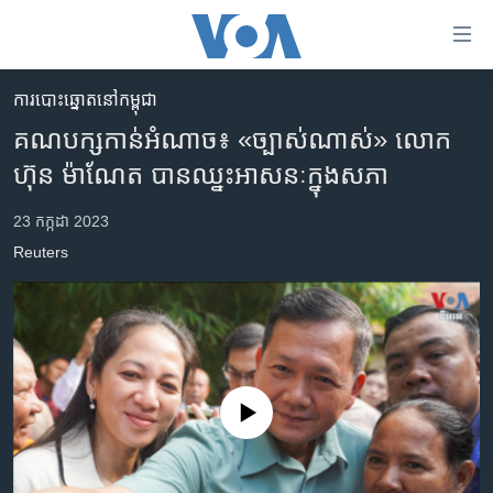
ភ្ជាប់​
ទៅ​
គេហទំព័រ​
​ការ​បោះឆ្នោត​​នៅ​កម្ពុជា
កម្ពុជា
ទាក់ទង
គណបក្ស​កាន់​អំណាច៖ «ច្បាស់​ណាស់» លោក
រំលង​
អន្តរជាតិ
ហ៊ុន ម៉ាណែត បាន​ឈ្នះ​អាសនៈ​ក្នុង​សភា
និង​
អាមេរិក
ចូល​
23 កក្កដា 2023
ទៅ​​
ចិន
​Reuters
ទំព័រ​
ហេឡូវីអូអេ
ព័ត៌មាន​​
តែ​
កម្ពុជាច្នៃប្រតិដ្ឋ
ម្តង
ព្រឹត្តិការណ៍ព័ត៌មាន
រំលង​
និង​
ទូរទស្សន៍ / វីដេអូ​
No media source currently available
ចូល​
វិទ្យុ / ផតខាសថ៍
ទៅ​
ទំព័រ​
កម្មវិធីទាំងអស់