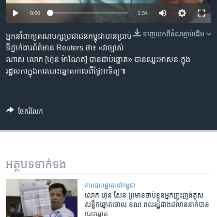
រចនា
សម្ព័ន្ធ​
0:00
1:34
Khmer English
រំលង​
ទាញ​យក​ពី​តំណភ្ជាប់​ដើម
អ្នកនាំ​ពាក្យ​គណបក្ស​ប្រជាជន​កម្ពុជា​បាន​ប្រាប់​
និង​
បណ្តាញ​សង្គម
ទីភ្នាក់ងារ​ព័ត៌មាន​ Reuters ថា៖ «វា​ច្បាស់​
ចូល​
ណាស់​ លោក [ហ៊ុន ម៉ាណែត] បាន​ជាប់​ឆ្នោត» បាន​ឈ្នះ​អាសនៈ​ក្នុង​
ទៅ​
រដ្ឋសភា​ក្នុង​ការ​បោះឆ្នោត​កាល​ពី​ថ្ងៃអាទិត្យ៕
កាន់​
ទំព័រ​
ភាសា
ស្វែង​
រក
ចែករំលែក
អត្ថបទ​ទាក់ទង
​ការ​បោះឆ្នោត​​នៅ​កម្ពុជា
លោក ​ហ៊ុន សែន ព្រមាន​ចាប់​ខ្លួន​អ្នក​ញុះញង់​គូស​
សន្លឹក​ឆ្នោត​ចោល ខណៈ​ពលរដ្ឋ​ជាង​៨​លាន​នាក់​បាន​
បោះ​ឆ្នោត