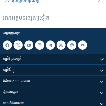
ចុចស្តាប់កម្មវិធីវិទ្យុ
អានអត្ថបទផ្សេងៗទៀត
បណ្តាញ​សង្គម
កម្មវិធី​ទូរទស្សន៍
កម្មវិធី​វិទ្យុ
ព័ត៌មាន​តាមប្រធានបទ​
រៀន​​អង់គ្លេស
ទទួល​ព័ត៌មាន​តាម