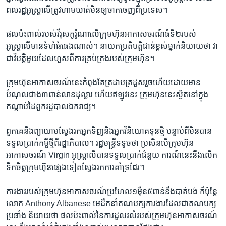
ពលរដ្ឋអូស្រ្តាលីត្រូវហាមឃាត់មិនឲ្យចាកចេញពីប្រទេស។
ផលប៉ះពាល់របស់វីរុស​កូរ៉ូណាលើក្រុមហ៊ុនអាកាសចរណ៍ធំទី២របស់
អូស្រ្តាលីមាន​ទំហំ​ធំធេង​ណាស់។ នាយកប្រតិបត្តិជាន់ខ្ពស់ម្នាក់និយាយថា វា
ជាវិបត្តិមួយដែលហួសពីការគ្រប់គ្រងរបស់ក្រុមហ៊ុន។
ក្រុមហ៊ុនអាកាសចរណ៍នេះកំពុង​តែត្រដាបត្រដួសរួចហើយដោយមាន
បំណុលជាង​៣ពាន់លានដុល្លារ ហើយឥឡូវនេះ ក្រុមហ៊ុននេះស្ថិតនៅក្នុង
កណ្តាប់ដៃពួករដ្ឋបាលឯករាជ្យ។
ពួកគេនឹងព្យាយាមស្វែងរកអ្នកទិញនិងអ្នកវិនិយោគទុនថ្មី បន្ទាប់ពីមិនបាន
ទទួលប្រាក់កម្ចីថ្មីពីរដ្ឋាភិបាល។ រដ្ឋមន្រ្តីទទូចថា ប្រសិនបើក្រុមហ៊ុន
អាកាសចរណ៍ Virgin អូស្រ្តាលីបានទទួលប្រាក់ជំនួយ ការណ៍នេះនឹងលើក
ទឹកចិត្តក្រុមហ៊ុនផ្សេងទៀត​ស្វែង​រក​ការគាំទ្រដែរ។
ការងាររបស់ក្រុមហ៊ុនអាកាសចរណ៍ប្រហែល១ម៉ឺន៥ពាន់នឹងបាត់បង់ ក៏ប៉ុន្តែ
លោក Anthony Albanese មេដឹកនាំគណបក្សការងារដែលជាគណបក្ស
ប្រឆាំង និយាយថា ផលប៉ះពាល់នៃការដួលរលំរបស់ក្រុមហ៊ុនអាកាសចរណ៍