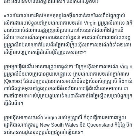
នេះ នឹងមានទំហំធំធេងខ្លាំងណាស់។ លោកបានថ្លែងថា៖
«ផលប៉ះពាល់នោះមិនមែនមនុស្សតែ១ម៉ឺន៥ពាន់នាក់ដែលពឹងផ្អែកផ្ទាល់
លើការងាររបស់ខ្លួននៅក្រុមហ៊ុនអាកាសចរណ៍ Virgin អូស្រ្តាលីនោះទេ វាក៏
បានប៉ះពាល់ដល់ពលរដ្ឋអូស្រ្តាលី​ប្រមាណ​១សែននាក់ដែលពឹងផ្អែកលើ
វិស័យ ទេសចរណ៍សម្រាប់ការងាររបស់ខ្លួន វា មានផលប៉ះពាល់ដល់ពលរដ្ឋ
អូស្រ្តាលីរាប់លាននាក់ដែលពឹងផ្អែកលើក្រុមហ៊ុនអាកាសចរណ៍ធំ​ទាំង២នោះ
ដើម្បីអាចឲ្យពួកគេធ្វើដំណើរជុំវិញប្រទេសនេះ»។
ក្រុមអ្នកធ្វើដំណើរ មានការព្រួយកង្វល់ថា បើក្រុមហ៊ុនអាកាសចរណ៍ Virgin
អូស្រ្តាលីមិនអាចត្រូវបានជួយសង្គ្រោះទេ ក្រុមហ៊ុនអាកាសចរណ៍ក្វាន់តាស
(Qantas) ដែលជាក្រុមហ៊ុនអាកាសចរណ៍ដ៏ធំបង្អស់របស់អូស្រ្តាលី នឹងកាន់
កាប់ជិតផ្តាច់មុខនៅក្នុងប្រទេសដ៏ធំនេះដែលការធ្វើដំណើរតាមអាកាស ជា
ការចាំបាច់នោះ។សំបុត្រយន្តហោះទំនង​ជា​នឹង​កាន់តែថ្លៃឡើងសម្រាប់ពួកអ្នក
ធ្វើដំណើរ។
ក្រុមហ៊ុនអាកាសចរណ៍ Virgin របស់អូស្រ្តាលី កំពុងធ្វើការរចរចាជាមួយ
រដ្ឋាភិបាលនៅក្នុងរដ្ឋ New South Wales និង Queensland ក៏ប៉ុន្តែ មិន
ទាន់បានការជួយឧបត្ថម្ភហិរញ្ញវត្ថុនៅឡើយទេ។