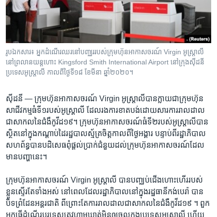
រចនា
សម្ព័ន្ធ​
Khmer English
រំលង​
និង​
បណ្តាញ​សង្គម
ចូល​
រូបឯកសារ៖ អ្នកដំណើរឈរនៅបញ្ឈររបស់ក្រុមហ៊ុនអាកាសចរណ៍ Virgin អូស្រ្តាលី
ទៅ​
នៅព្រលានយន្តហោះ Kingsford Smith International Airport នៅក្រុងស៊ីដនី ​
កាន់​
ប្រទេសអូស្រ្តាលី កាលពីថ្ងៃទី១៨ ខែមីនា ឆ្នាំ២០២០។
ទំព័រ​
ភាសា
ស្វែង​
ស៊ីដនី —
ក្រុមហ៊ុនអាកាសចរណ៍ Virgin អូស្រ្តាលីបានក្លាយជាក្រុមហ៊ុន
រក
សាជីវកម្មធំទី១របស់អូស្រ្តាលី ដែលរងការខាតបង់ដោយសារការរាលដាល
ជាសាកលនៃជំងឺកូវីដ១៩។ ក្រុមហ៊ុនអាកាសចរណ៍ធំទី២របស់អូស្រ្តាលីបាន
ស្ថិតនៅក្នុងកណ្តាប់ដៃរដ្ឋបាលស្ម័គ្រចិត្ត​កាលពីថ្ងៃអង្គារ បន្ទាប់ពីរដ្ឋាភិបាល
សហព័ន្ធបានបដិសេធពុំផ្តល់ប្រាក់ជំនួយដល់ក្រុមហ៊ុនអាកាសចរណ៍ដែល
មានបញ្ហានេះ។
ក្រុមហ៊ុនអាកាសចរណ៍ Virgin អូស្រ្តាលី បានបញ្ឈប់ជើងហោះហើររបស់
ខ្លួនស្ទើរតែទាំងអស់ នៅពេលដែលរដ្ឋាភិបាលនៅក្នុងរដ្ឋធានីកង់បេរ៉ា បាន
បិទព្រំដែនអន្តរជាតិ ពីព្រោះតែការរាលដាលជាសាកលនៃជំងឺកូវីដ១៩ ។ ពួក
អ្នកធ្វើដំណើរបរទេសត្រូវហាមឃាត់មិនឲ្យចូលក្នុងប្រទេសអូស្រ្តាលី ហើយ