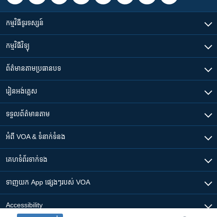
កម្មវិធី​ទូរទស្សន៍
កម្មវិធី​វិទ្យុ
ព័ត៌មាន​តាមប្រធានបទ​
រៀន​​អង់គ្លេស
ទទួល​ព័ត៌មាន​តាម
អំពី​ VOA & ទំនាក់ទំនង
គេហទំព័រ​​ទាក់ទង
ទាញយក​ App ផ្សេងៗ​របស់​ VOA
Accessibility