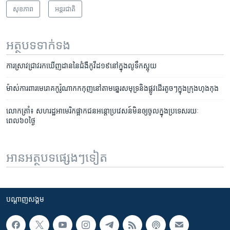
សុខភាព
អន្តរជាតិ
អត្ថបទ​ទាក់ទង
ការស្រាវជ្រាវ​រក​ឃើញ​​ដាន​នៃ​ជំងឺ​កូវីដ១៩​នៅ​ក្នុង​លូទឹក​ស្អុយ
ម៉ាស់ការពារមេរោគកូរ៉ូណាកកកុញនៅតាមឆ្នេរសមុទ្រនិងផ្លូវដើរតូចៗក្នុងក្រុងហុងកុង
លោកត្រាំ៖ សហរដ្ឋអាមេរិកផ្អាកជនអន្តោប្រវេសន៍មិនឲ្យចូលក្នុងប្រទេសរយៈ
ពេល៦០ថ្ងៃ
អានអត្ថបទផ្សេងៗទៀត
បណ្តាញ​សង្គម