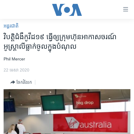
ភ្ជាប់​
ទៅ​
គេហទំព័រ​
អន្តរជាតិ
កម្ពុជា
ទាក់ទង
វិបត្តិជំងឺកូវីដ១៩ ធ្វើឲ្យក្រុមហ៊ុនអាកាសចរណ៍
រំលង​
អន្តរជាតិ
អូស្រ្តាលីធ្លាក់ចូលក្នុងបំណុល
និង​
អាមេរិក
ចូល​
Phil Mercer
ទៅ​​
ចិន
ទំព័រ​
22 មេសា 2020
ហេឡូវីអូអេ
ព័ត៌មាន​​
ចែករំលែក
តែ​
កម្ពុជាច្នៃប្រតិដ្ឋ
ម្តង
ព្រឹត្តិការណ៍ព័ត៌មាន
រំលង​
និង​
ទូរទស្សន៍ / វីដេអូ​
ចូល​
វិទ្យុ / ផតខាសថ៍
ទៅ​
ទំព័រ​
កម្មវិធីទាំងអស់