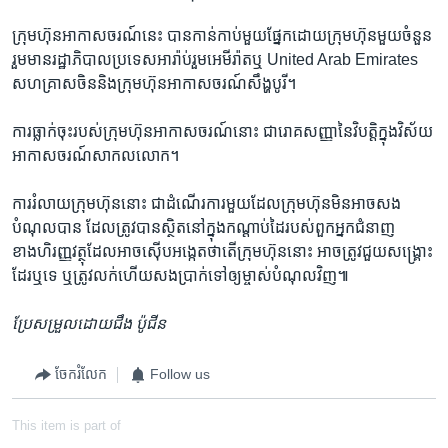
ក្រុមហ៊ុនអាកាសចរណ៍នេះ បានកាន់កាប់មួយផ្នែកដោយក្រុម​ហ៊ុន​មួយចំនួន
រួមមានរដ្ឋាភិបាលប្រទេសអារ៉ាប់រួមអេមីរ៉ាតឬ United Arab Emirates
សហគ្រាសចិននិងក្រុមហ៊ុនអាកាសចរណ៍សឹង្ហបូរី។
ការធ្លាក់ចុះរបស់ក្រុមហ៊ុនអាកាសចរណ៍នោះ ជារោគសញ្ញានៃវិបត្តិក្នុងវិស័យ
អាកាសចរណ៍សាកលលោក។
ការរំលាយក្រុមហ៊ុននោះ ជាដំណើរការមួយដែលក្រុមហ៊ុនមិនអាចសង
បំណុលបាន ដែលត្រូវបានស្ថិតនៅក្នុងកណ្តាប់ដៃរបស់ពួកអ្នកជំនាញ
ខាងហិរញ្ញវត្ថុដែលអាចស៊ើបអង្កេតថាតើក្រុមហ៊ុននោះ អាចត្រូវជួយសង្គ្រោះ
ដែរឬទេ ឬត្រូវលក់ហើយសងប្រាក់ទៅឲ្យម្ចាស់បំណុលវិញ៕
ប្រែសម្រួលដោយជឹង ប៉ូជីន
ចែករំលែក
Follow us
This item is part of