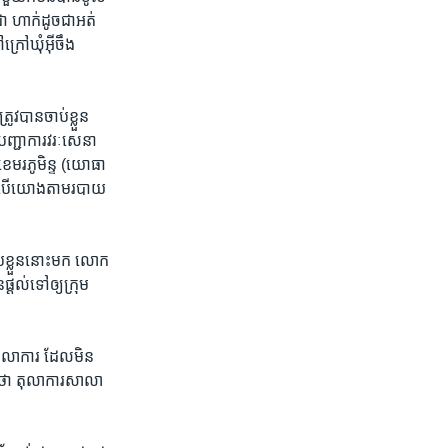
ា​ ហាក់​ដូច​ជា​អត់​
្រៅ​ឃុំ​អ៊ីចឹង​
វ​បាន​ចាប់​ខ្លួន ​
​បញ្ជាការ​វរៈសេនា​
េមរភូមិន្ទ ​(យោធា​
េះ​បើ​យោង​តាម​របាយ​
​ខ្លួន​នោះ​មក​ ​លោក​
្តល់​ទៅ​ឲ្យ​ក្រុម
​តុលាការ​ ដែល​មិន​
ស​ថា​ តុលាការ​សាលា​