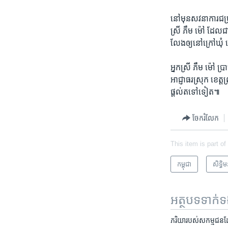
នៅ​មុន​សវនាការ​ជម្រ
ស្រី​ ភឹម ម៉ៅ​ ដែល​ជ
លែង​ឲ្យ​នៅ​ក្រៅ​ឃុំ​ 
អ្នកស្រី​ ភឹម ម៉ៅ​ ប្
អាជ្ញាធរ​ស្រុក​ ខេត្ត​ព្
ផ្តល់​តទៅ​ទៀត៕
ចែករំលែក
This item is part of
កម្ពុជា
សិទ្ធិ​
អត្ថបទ​ទាក់
ភរិយា​របស់​សកម្មជន​ដែល​