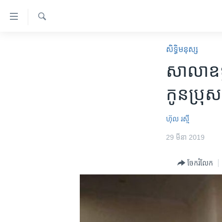
ភ្ជាប់​
ទៅ​
គេហទំព័រ​
ស្វែង​
កម្ពុជា
រក
សិទ្ធិ​មនុស្ស
ទាក់ទង
អន្តរជាតិ
សាលា​ឧទ្
រំលង​
និង​
អាមេរិក
កូន​ប្រុស​
ចូល​
ចិន
ទៅ​​
ទំព័រ​
ហេឡូវីអូអេ
ហ៊ុល រស្មី
ព័ត៌មាន​​
កម្ពុជាច្នៃប្រតិដ្ឋ
29 មីនា 2019
តែ​
ម្តង
ព្រឹត្តិការណ៍ព័ត៌មាន
ចែករំលែក
រំលង​
ទូរទស្សន៍ / វីដេអូ​
និង​
ចូល​
វិទ្យុ / ផតខាសថ៍
ទៅ​
កម្មវិធីទាំងអស់
ទំព័រ​