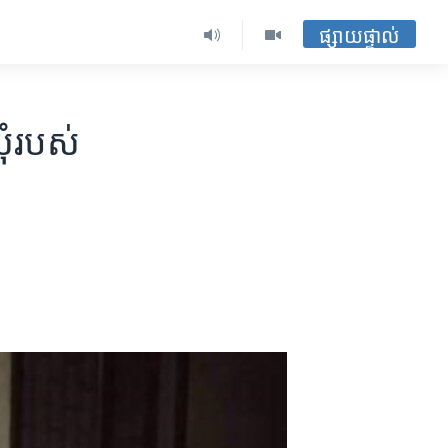
ផ្សាយផ្ទាល់
​របស់​