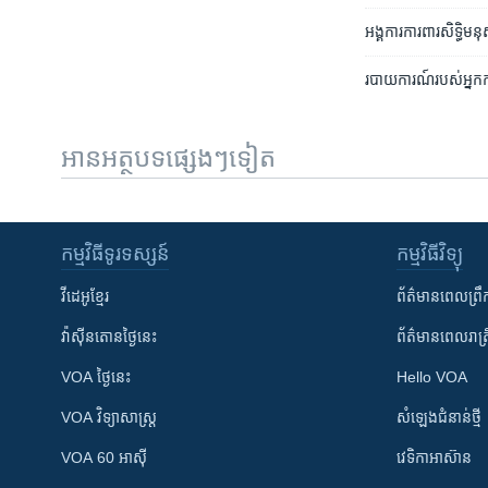
អង្គការ​ការពារ​សិទ្ធិ​មនុ
របាយ​ការណ៍​របស់​អ្នក​កា
អានអត្ថបទផ្សេងៗទៀត
កម្មវិធី​ទូរទស្សន៍
កម្មវិធី​វិទ្យុ
វីដេអូ​ខ្មែរ
ព័ត៌មាន​ពេល​ព្រឹ
វ៉ាស៊ីនតោន​ថ្ងៃ​នេះ
ព័ត៌មាន​​ពេល​រាត្រ
VOA ថ្ងៃនេះ
Hello VOA
VOA ​វិទ្យាសាស្ត្រ
សំឡេង​ជំនាន់​ថ្មី
VOA 60 អាស៊ី
វេទិកា​អាស៊ាន