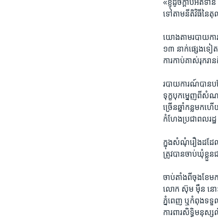
«ខ្ញុំ​ដូច​ក្តាប់​អត់​ទ
ទៅ​តាម​នីតិវិធី​នៃ​តុ
យោង​តាម​របាយ​ការណ៍​
១៣ ​នាក់​ផ្សេង​ទៀតត្រ
ការ​កាប់​គាស់​រុករា
របាយ​ការណ៍​បាន​បន្ថែ
ទុក្ខបុកម្នេញ​ពីសំណា
ច្រើន​ឆ្នាំ​កន្លមក​ហើយ
កំហែង​ប្រជា​ពល​រដ្ឋ​
ក្នុង​សំណុំ​រឿង​ដដែ
ត្រូវ​បាន​ចាប់​ឃុំ​ខ្
ចាប់​តាំង​ពីចុងខែ​មក
លោក​ ស៊ុម ម៉ឺន​ នោះ​
ភ្នំពេញ​ ឬកំពុង​ទទួ
ការ​ពារ​សិទ្ធិ​មនុស្ស