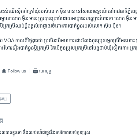
ះ​សំណើ​សុំ​នៅ​ក្រៅ​ឃុំ​របស់​លោក​ ម៉ឺន មាន​ នៅ​សាលា​ឧទ្ធរណ៍​នៅ​រាជធានី​ភ្នំពេញ​ ​
ា​ម្តាយ​លោក ម៉ឺន មាន ត្រូវ​បាន​ប្រាប់​ដោយ​អាជ្ញាធរ​ខេត្ត​ព្រះវិហារ​ថា​ លោក​ ម៉ឺន ម
បើ​អ្នកស្រី​ឈប់​ប្តឹង​ផ្តល់​អាជ្ញាធរ​ចំពោះ​ការ​បាត់​ខ្លួន​របស់​លោក​ ស៊ុម ម៉ឺន។
រាប់​ VOA ​កាលពី​ថ្ងៃ​ពុធ​ថា​ ប្រសិន​បើ​មាន​ការ​ដោះលែង​កូន​ប្រុស​អ្នកស្រី​មែន​នោះ​ អ្
រះវិហាររឿង​បាត់​ខ្លួន​ប្តី​អ្នកស្រី​ ​តែ​បើ​កូន​ប្រុស​អ្នក​ស្រី​នៅ​បន្ត​ជាប់​ឃុំ​ទៀត​នោះ​ អ្នកស្រ
Follow us
បោះពុម្ព
មនុស្ស
ទង
បាត់​ខ្លួនថា នឹង​ឈប់​តវ៉ា​ជា​ថ្នូរ​នឹង​សេរីភាព​របស់​កូន​ប្រុស