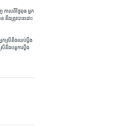
កាលពី​ថ្ងៃ​ពុធ​ អ្នក
ាន នឹង​ត្រូវ​បាន​ដោះ
នកស្រី​នឹង​ឈប់​ប្តឹង​
ី​នឹង​បន្ត​ការ​ប្តឹង​