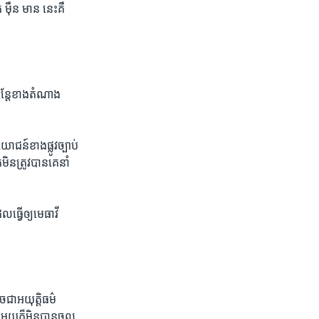
 ម៉ឺន មាន​ នេះ​គឺ​
៉ុន្តែខាង​តំណាង​
ជន៍​ខាង​ផ្លូវ​ច្បាប់​
​ត្រូវ​បាន​គេ​នាំ​
្វើ​ឲ្យ​មេធាវី​
​ជាអយុត្តិធម៌​
​មួយ​ក៏​មិន​បាន​ចូល​