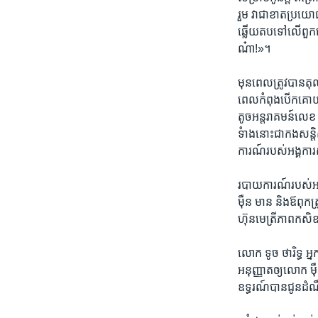
រួម​ វា​ជា​ខាត​ប្រយោជ
ឆ្លើយ​តប​ទៅលើ​ពួក​យើង
ណ៎ា!»។
មុន​ពេល​ត្រូវ​បាន​តុល
ពេល​កំពុង​បើក​គោ​យន្
តូច​អន្តរាគមន៍​លេខ
ទំាង​នោះ​ជា​កង​សន្ត
ការណ៍​របស់​អង្គការ​ស
របាយ​ការណ៍​របស់​អង្គ
ម៉ឺន មាន​ និង​ឪពុកត្រ
ហ៊ុន​មេត្រីភាព​កសិ
លោក​ ទូច ថារិទ្ធ​ អ្
អនុញ្ញាត​ឲ្យ​លោក​ ម៉
ឧទ្ធរណ៍​បាន​ជូន​ដំណ