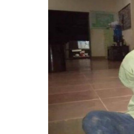
រចនា
សម្ព័ន្ធ​
រំលង​
និង​
ចូល​
ទៅ​
កាន់​
ទំព័រ​
ស្វែង​
រក