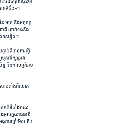
ន់តែ​ចង់​ជម្រាប​ជូន​ថា​
​មាន​អ៊ីចឹង»។
ឺន មាន​ និង​មនុស្ស​
ជាតិ​ (ទាក់​ទង​នឹង​
៥០ លាន​រៀល។​
ាប់​ពីមាន​ការ​ធ្វើ​
ក​ជំាំក្សាន្តជា​
ត ​និង​ការ​បន្ត​គំរាម​
​ចាប់​តាំងពី​លោក​
ាន​ពី​ទីតាំង​របស់​
​មួយ​ក្នុង​រាជធានី​
គការ​ឃ្លាំមើល​ និង​