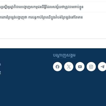
ស្ស​ស្នើ​ឲ្យ​រដ្ឋាភិបាល​បង្ហាញ​សកម្មជន​ដីធ្លី​ដែល​សង្ស័យ​ថា​ត្រូវ​បាន​ចាប់​ខ្លួន
រពារ​ព្រៃឡង់​បង្ហាញ​ថា​ ការ​បន្ត​កាប់ព្រៃ​ឈើ​ក្នុង​តំបន់​ព្រៃឡង់​នៅ​តែ​មាន
បណ្តាញ​សង្គម
ក
ី