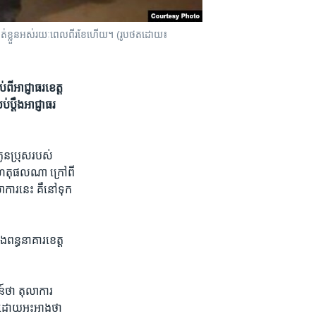
បាត់​ខ្លួន​អស់រយៈពេល​ពីរខែហើយ។ (រូបថតដោយ៖
ពីអាជ្ញាធរ​ខេត្ត​
​ប្តឹង​អាជ្ញាធរ​
កូនប្រុស​របស់
​ហេតុផល​ណា​ ​ក្រៅពី​
ការ​នេះ ​គឺ​នៅ​ទុក​
ង​ពន្ធនាគារ​ខេត្ត​
​ថា​ តុលាការ​
​ ​ដោយ​អះអាង​ថា​