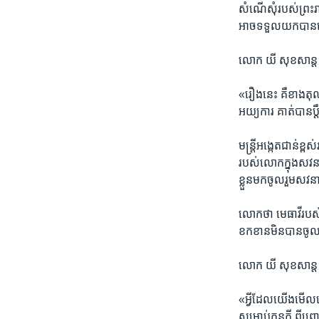
សំណើ​សុំ​របស់​ព្រះ​រា
អាច​ទទួល​យក​បាន​ដើម្
លោក​ យី សុខសាន្ត​ 
«រឿង​នេះ​ គឺ​ខាង​តុល
អយ្យការ​ គាត់​បាន​ប្
មន្ត្រី​អង្កេត​ជាន់​
របស់​លោក​ក្នុង​សវនាក
ខ្លួន​មកចូល​រួម​សវ
លោក​ថា​ មេធាវី​របស់​
ខកខាន​មិន​បាន​ចូល
លោក​ យី សុខសាន្ត​ 
«អ្វី​ដែល​យើង​មើល​ឃ
សម្រាប់​កូន​ក្តី​ ពី