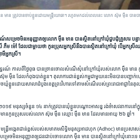
ន មាន ត្រូវបាន​ចាប់ខ្លួន​ដោយ​មន្ត្រី​យោធា។ រហូតមកដល់ពេលនេះ លោក ស៊ុម ម៉ឺន បាន​
​សម្រេច​មិន​អនុញ្ញាត​ឲ្យ​លោក ​ម៉ឺន មាន​ បាន​ស្ថិត​នៅក្រៅ​ឃុំ​ជួបជុំគ្រួសារ​ បន្ទាប់​
្រី​ ភឹម ម៉ៅ​ ដែល​ជា​ម្តាយ​ថា កូនប្រុសអ្នកស្រីនឹង​បាន​ស្ថិត​នៅក្រៅ​ឃុំ​ ​បើ​អ្នកស្រី​​​​ឈប់
មី​អ្នកស្រី​​​​។
ធរណ៍​ កាល​ពី​ថ្ងៃ​ពុធ​ បាន​ច្រាន​ចោល​សំណើ​សុំនៅ​ក្រៅ​ឃុំ​របស់​លោក ម៉ឺន មាន​ 
ស៊ុម ម៉ឺន​ ដែល​កំពុង​បាត់​ខ្លួន។ តុលាការ​ជាន់​ខ្ពស់​កម្ពុជា​មួយ​នេះមិន​បាន​បញ្ជាក់
ច​ឃុំ​ខ្លួន​ដោយ​សាលា​ដំបូង​ខេត្ត​ព្រះវិហារ​ទៅ​តាម​សំណើ​របស់​ព្រះ​រាជអាជ្ញា​នៃ​តុលា
 ២០១៩​ ​មនុស្ស​ចំនួន​ ១៤​ នាក់​ត្រូវ​បាន​ឃុំខ្លួន​បណ្តោះ​អាសន្ន​ រង់​ចំា​សវនា​ការ​នៅ​ក្នុ
រួម​មាន​កូន​ប្រុស​របស់​លោក​ ស៊ុម ម៉ឺន​ ឈ្មោះ ម៉ឺន មាន​ ដែល​មាន​អាយុ​ ២៦ ​ឆ្នាំ។​
្ត្រី​អង្កេត​ជាន់​ខ្ពស់​របស់​សមាគម​សិទ្ធិ​មនុស្ស​អាដហុក (Adhoc) ​មាន​ប្រសាសន៍
្រេច​មិន​អនុញ្ញាត​ឲ្យ​ជនជាប់​ចោទ​លោក​ ម៉ឺន មាន​ បាន​ស្ថិត​នៅ​ក្រៅ​ឃុំ​នោះ​ទេ