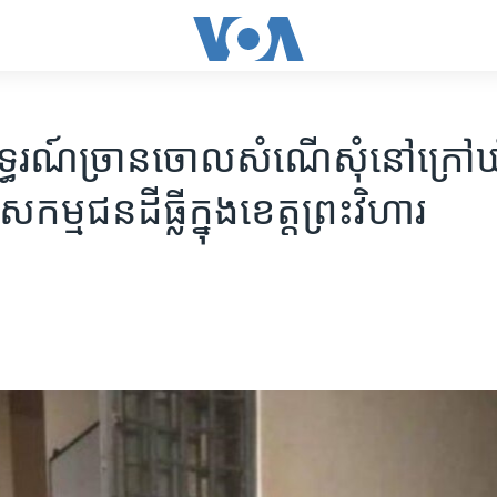
ធរណ៍​ច្រាន​ចោល​សំណើ​សុំ​នៅ​ក្រៅឃុំ
សកម្មជន​ដីធ្លី​ក្នុង​ខេត្ត​ព្រះវិហារ