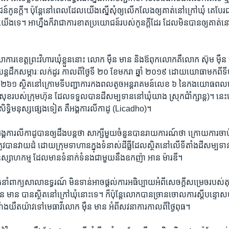
ន៍​កូន​ក្តី។ ​ប៉ុន្តែ​នៅ​ពេល​ដែល​យើង​ស្នើ​សុំ​ឲ្យលើក​លែង​ឲ្យ​គាត់​នៅ​ក្រៅ​ឃុំ​ គេ​បែរ​ជ
​ទេ។​ អា​ហ្នឹង​ក៏​វា​ជាការ​ខាត​ប្រយោជន៍របស់​កូន​ក្តី​ដែរ​ ដែល​មិន​បាន​ឲ្យ​គាត់​នៅ​ក
ាការ​ខេត្ត​ព្រះ​វិហារ​ឃុំខ្លួន​នោះ​ លោក​ ម៉ឺន មាន​ និង​ឪពុក​លោក​គឺ​លោក​ ស៊ុម ម៉ឺន ត្រូ
ត​ដឹក​សម្ភារៈ​លក់​ដូរ ​កាល​ពី​ថ្ងៃ​ទី​ ២០ ខែ​មករា ឆ្នាំ​ ២០១៩​ ដោយ​យោធា​មក​ពី​ទី
 ២៦១​ ស្ថិត​នៅ​ក្រោម​ទី​បញ្ជាការ​កង​ពលតូច​អន្តរាគមន៍​លេខ ៦ ​នៃ​កង​យោធពល​ខ
ិ​សុខ​របស់​ក្រុមហ៊ុន​ ដែល​ទទួល​បាន​ដី​សម្បទាន​នៅ​ឃុំយាង​ ស្រុក​ជំាំក្សាន្ត)។ ន
ិទ្ធិមនុស្ស​ផ្សេង​ទៀត​ គឺ​អង្គការ​លីកាដូ ​(Licadho)។​
ការ​លីកាដូ​បាន​ឲ្យដឹង​បន្ត​ថា​ សាក្សី​មួយ​ចំនួន​បាន​រាយ​ការណ៍​ថា ​ក្រោយ​ការ​ចាប់
ូវ​បាន​វាយ​ដំ ​ដោយ​ក្រុមទាហានក្នុង​ទំនាស់​ដីធ្លី​ដែល​ស្ថិត​នៅ​លើ​ទីតាំង​ដី​សម្បទាន​ផ
​ឧស្សាហ​កម្ម ​ដែលមាន​ទំនាក់​ទំនង​ជាមួយ​នឹង​ឧកញ៉ា អាន ម៉ារឌី។​
នក​នាំ​ពាក្យ​សាលា​ឧទ្ធរណ៍​ មិន​ទាន់​អាច​ផ្តល់​ការ​អធិប្បាយ​អំពី​សេចក្តី​សម្រេច​របស់
ឺន មាន ​បាន​ស្ថិត​នៅ​ក្រៅឃុំ​នោះ​ទេ។ ​ក៏​ប៉ុន្តែ​លោក​បាន​ច្រាន​ចោល​ការ​ស្តី​បន្ទោ
ឹង​យឺត​យ៉ាវ​ទៅ​មេធាវី​លោក ​ម៉ឺន មាន អំពី​សវនាការ​កាលពី​ថ្ងៃពុធ។​