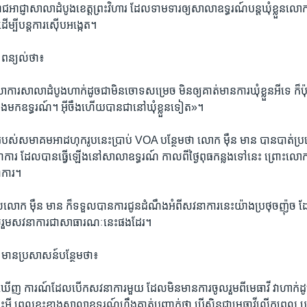
ជ​អាជ្ញា​សាលា​ដំបូង​ខេត្ត​ព្រះវិហារ​ ដែល​ទាមទារ​ឲ្យ​សាលា​ឧទ្ធរណ៍​បន្តឃុំ​ខ្លួន​លោក​
បី​បន្ត​ការ​ស៊ើប​អង្កេត។​
ពន្យល់​ថា៖​
ាការ​សាលា​ដំបូងហាក់​ដូច​ជា​មិន​ចោទ​សម្រេច​ មិន​ឲ្យ​គាត់មាន​ការ​ឃុំ​ខ្លួន​អី​ទេ​ ក៏​ប
តឹង​មក​ឧទ្ធរណ៍។​ អ៊ីចឹង​ហើយ​បាន​ជា​នៅ​ឃុំ​ខ្លួន​ទៀត»។
ខ្ពស់​របស់​សមាគម​អាដហុក​រូប​នេះ​ប្រាប់​ VOA ​បន្ថែម​ថា​ លោក ម៉ឺន មាន បាន​បាត់​ប្រយោ
ារ​ ដែល​បាន​ធ្វើឡើង​នៅ​សាលា​ឧទ្ធរណ៍​ កាលពី​ថ្ងៃ​ពុធ​កន្លង​ទៅ​នេះ​ ព្រោះ​លោក​មិន
នាការ។
លោក​ ម៉ឺន មាន​ ក៏​ទទួល​បាន​ការ​ជូន​ដំណឹង​អំពី​សវនាការ​នេះយ៉ាង​ប្រថុច​ញ៉ុច​ ដែល​ធ
រួម​សវនាការ​ជា​សាធារណៈ​នេះ​ផង​ដែរ។​
មាន​ប្រសាសន៍​បន្ថែម​ថា៖​
ើញ​ ការណ៍​ដែល​បើក​សវនាការ​មួយ​ ដែល​មិន​មាន​ការ​ចូលរួម​ពីមេធាវី​ វា​ហាក់​ដូច
ព្រោះ​អី​ ពេល​ខ្លះ​ខាង​សាលា​ឧទ្ធរណ៍​ហ្នឹង​គាត់បញ្ជាក់​ថា​ បើសិន​ជា​មេធាវី​លើក​ពេល​ ឬ