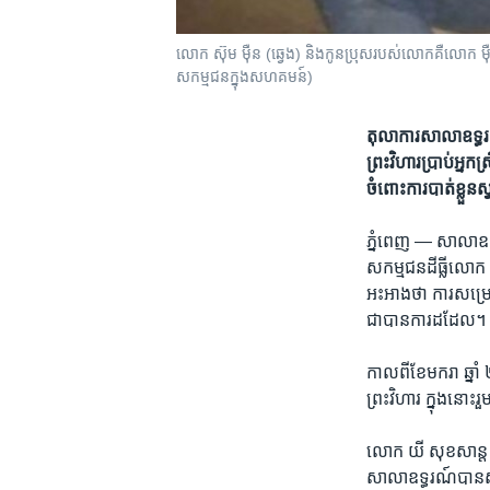
លោក ស៊ុម ម៉ឺន (ឆ្វេង) និងកូនប្រុសរបស់លោកគឺលោក ម៉ឺ
សកម្មជនក្នុងសហគមន៍)
តុលាការ​សាលា​ឧទ្ធរណ៍​
ព្រះវិហារ​ប្រាប់​អ្នកស
ចំពោះ​ការ​បាត់​ខ្លួន​ស្វា
ភ្នំពេញ —
សាលា​ឧទ្
សកម្មជន​ដីធ្លី​លោក​ 
អះអាង​ថា​ ​ការ​សម្រេ
ជា​បាន​ការ​ដដែល។​
កាល​ពី​ខែ​មករា​ ឆ្នាំ​
ព្រះវិហារ ​ក្នុង​នោះ​
លោក យី សុខសាន្ត​ មន
សាលា​ឧទ្ធរណ៍​បាន​សម