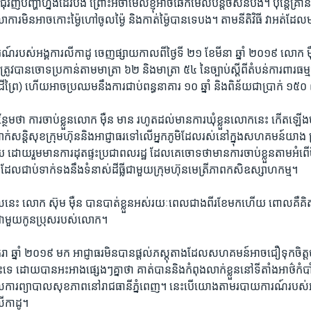
ាន់​ ជុំវិញ​បញ្ហា​ហ្នឹង​ដែរ​បង​ ​ព្រោះអី​ចាំ​មើល​ខ្ញុំអាច​ឆែក​មើល​បន្តិច​សិន​បង។​ ប៉ុន្តែ​គ្រា
លាការ​មិន​អាចកោះ​ម្ង៉ៃហៅ​ចូល​ម្ង៉ៃ​ និង​កាត់​ម្ង៉ៃ​បាន​ទេ​បង។​ តាម​នីតិវិធី​ វា​អត់​ដែល
របស់​អង្គការ​លីកាដូ ​ចេញ​ផ្សាយ​កាលពី​ថ្ងៃទី ​២១ ខែ​មីនា ​ឆ្នាំ​ ២០១៩​ ​លោក ​ម៉
ូវ​បាន​ចោទ​ប្រកាន់​តាម​មាត្រា​ ៦២​ និង​មាត្រា​ ៥៤ នៃ​ច្បាប់​ស្តីពី​តំបន់​ការពារ​ធម្ម
ន​ដីព្រៃ)​ ហើយ​អាច​ប្រឈម​នឹង​ការ​ជាប់​ពន្ធនាគារ ១០​ ឆ្នាំ ​និង​ពិន័យ​ជា​ប្រាក់ ១
ម​ថា​ ការ​ចាប់​ខ្លួន​លោក ​ម៉ឺន មាន រហូត​ដល់​មាន​ការ​ឃុំខ្លួន​លោក​នេះ កើត​ឡើងបន្ទ
ក់​សន្តិសុខ​ក្រុមហ៊ុន​និង​អាជ្ញាធរ​ទៅ​លើ​អ្នក​ភូមិ​ដែល​រស់​នៅ​ក្នុង​សហគមន៍​យាង​ ស្រុ
​ ដោយ​រួម​មាន​ការ​ដុត​ផ្ទះ​ប្រជា​ពល​រដ្ឋ​ ដែល​គេ​ចោទ​ថា​មាន​ការ​ចាប់​ខ្លួន​តាម​អំពើ​ចិត្
 ដែល​ជាប់​ទាក់ទង​នឹង​ទំនាស់​ដីធ្លី​ជាមួយ​ក្រុមហ៊ុន​មេត្រីភាព​កសិ​ឧស្សា​ហ​កម្ម។
ល​នេះ​ លោក ស៊ុម ម៉ឺន បាន​បាត់​ខ្លួន​អស់​រយៈពេល​ជាង​ពីរ​ខែ​មក​ហើយ ពោល​គឺ​គិត
លួនជាមួយ​កូន​ប្រុស​របស់​លោក។​
រា ឆ្នាំ​ ២០១៩ ​មក​ អាជ្ញាធ​រមិន​បាន​ផ្តល់​ភស្តុតាង​ដែល​សហគមន៍​អាច​ជឿ​ទុក​ចិត្ត​ប
ទេ​ ដោយ​បាន​អះអាង​ផ្សេងៗ​គ្នា​ថា គាត់​បាន​និង​កំពុង​លាក់​ខ្លួន​នៅ​ទីតាំង​អាថ៌កំបាំង
ល​ការ​ព្យាបាល​សុខភាព​នៅ​រាជធានី​ភ្នំពេញ។​ នេះ​បើ​យោង​តាម​របាយ​ការណ៍​របស់​អង្
​លីកាដូ។​