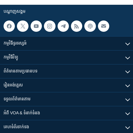
បណ្តាញ​សង្គម
កម្មវិធី​ទូរទស្សន៍
កម្មវិធី​វិទ្យុ
ព័ត៌មាន​តាមប្រធានបទ​
រៀន​​អង់គ្លេស
ទទួល​ព័ត៌មាន​តាម
អំពី​ VOA & ទំនាក់ទំនង
គេហទំព័រ​​ទាក់ទង