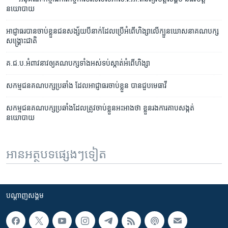
នយោបាយ
អាជ្ញាធរ​បានចាប់​ខ្លួន​ជន​សង្ស័យ​បីនាក់​ដែល​ប្រើ​អំពើហិង្សា​លើក្បួន​ឃោសនា​គណបក្ស​
សង្គ្រោះជាតិ
គ.ជ.ប.​អំពាវ​នាវឲ្យ​គណបក្ស​ទាំងអស់​ទប់ស្កាត់​អំពើ​ហិង្សា
សកម្ម​ជន​គណបក្ស​ប្រឆាំង​ ដែល​អាជ្ញាធរ​ចាប់ខ្លួន​ បាន​ជួប​មេធាវី
សកម្មជន​គណបក្ស​ប្រឆាំង​ដែល​ត្រូវ​ចាប់​ខ្លួន​អះអាង​ថា​ ខ្លួន​រង​ការ​គាប​សង្កត់​
នយោបាយ
អានអត្ថបទផ្សេងៗទៀត
បណ្តាញ​សង្គម