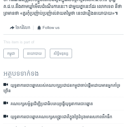
គ.ជ.ប.​នឹង​តាម​ឃ្លាំមើល​ដំណើរការ​នេះ។ ជាមួយ​គ្នា​នេះ​ដែរ​ លោក​ទេព​ នីថា
ព្រមាន​ថា​ «​គួរ​កុំ​ប្រញ៉ាប់​ប្រញ៉ាល់​វាយ​តម្លៃ​ថា ​នេះ​ជា​រឿង​នយោបាយ»៕
ចែករំលែក
Follow us
This item is part of
កម្ពុជា
នយោបាយ
សិទ្ធិ​មនុស្ស
អត្ថបទ​ទាក់ទង
យុទ្ធនាការ​បោះឆ្នោត​របស់គណបក្ស​ប្រជាជន​កម្ពុជាចាប់​ផ្តើម​ដោយ​មាន​អ្នកគាំទ្រ​
ច្រើន
គណបក្ស​សម្ព័ន្ធ​ដើម្បី​ប្រជាធិបតេយ្យ​ធ្វើ​យុទ្ធនាការ​បោះឆ្នោត
យុទ្ធនាការ​បោះឆ្នោតគណបក្ស​សង្គ្រោះជាតិ​​ក្នុងថ្ងៃ​ដំបូង​មាន​សភាព​អឹកធឹក