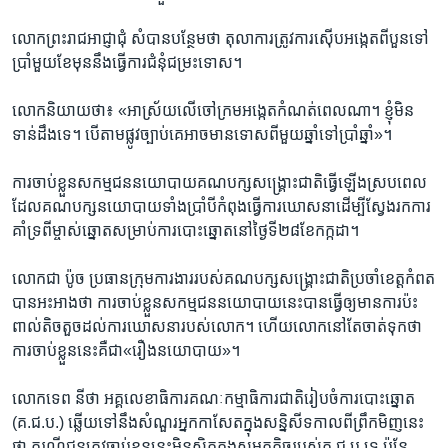
​លោក​ព្រះរាជ​អាជ្ញា​ជុំ សំបាន​បន្ថែម​ថា ​តុលាការ​ត្រូវការ​ស៊ើប​អង្កេត​ពី​បួន​ទៅ​
ប្រាំមួយ​ខែ​មុន​នឹង​ធ្វើការ​ជំនុំ​ជម្រះ​ទោស។
លោក​និយាយ​ថា៖​ «អាស្រ័យ​លើ​ចៅក្រម​អង្កេត​កំណត់ពេល​ណា។​ ខ្ញុំ​មិន​
ទាន់​ដឹង​ទេ។​ បើ​តាម​ផ្លូវច្បាប់​គេ​អាច​មាន​ទោស​ពី​មួយ​ឆ្នាំ​ទៅ​ប្រាំ​ឆ្នាំ»។​
​ការ​ចាប់ខ្លួន​សកម្មជន​នយោបាយ​គណបក្ស​សង្គ្រោះ​ជាតិ​ធ្វើ​ឡើង​ស្រប​ពេល​
ដែល​គណ​បក្សនយោបាយ​ទាំង​ប្រាំបី​កំពុង​ធ្វើការ​ឃោសនា​ដើម្បី​ស្វែង​រក​ការ​
គាំទ្រ​ពី​ម្ចាស់​ឆ្នោត​សម្រាប់​ការ​បោះ​ឆ្នោត​នៅ​ថ្ងៃ​ទី​២៨​ខែ​កក្កដា។
លោក​ជា​ ប៉ូច​ ប្រធាន​ក្រុមការងារ​របស់​គណបក្ស​សង្គ្រោះ​ជាតិ​ប្រចាំ​ខេត្ត​កំពត
បាន​អះអាង​ថា​ ការ​ចាប់​ខ្លួន​សកម្មជន​នយោបាយ​នេះ​បាន​ធ្វើ​ឲ្យ​មាន​ការ​ប៉ះ
ពាល់​តិចតួច​ដល់​ការ​ឃោសនា​របស់​លោក។​ ហើយ​លោក​នៅ​តែ​ចាត់​ទុក​ថា​
ការចាប់​ខ្លួននេះគឺជា​«​រឿង​នយោបាយ»។​
លោក​ទេព នីថា​ អគ្គលេខាធិការ​គណៈកម្មាធិការ​ជាតិ​រៀបចំ​ការ​បោះ​ឆ្នោត​
(គ.ជ.ប.)​ ឆ្លើយ​ទៅ​នឹង​សំណួរ​អ្នកកាសែត​ក្នុង​សន្និសីទ​កាលពី​ព្រឹកមិញ​នេះ​
ថា​ ករណី​ជន​ត្រូវ​ចាប់ខ្លួន​នេះ​មិន​ស្ថិត​ក្នុង​សមត្ថ​កិច្ច​របស់​គ.ជ.ប.​ទេ​ ប៉ុន្តែ​