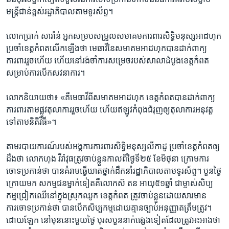
មន្ត្រី​ជាន់ខ្ពស់​រដ្ឋាភិបាល​តាម​ទូរ​ស័ព្ទ។​
​លោក​ប្រាក់​ សារ៉ាន់​ អ្នក​សម្រប​សម្រួល​សមាគម​ការពារ​សិទ្ធិ​មនុស្ស​អាដហុក​
ប្រចាំ​ខេត្ត​កំពត​លើក​ឡើង​ថា ​មេធាវី​នៃ​សមាគម​អាដហុក​បាន​ដាក់​ពាក្យ​
ការពារ​រួច​ហើយ​ ហើយ​នៅ​រង់ចាំ​ការ​សម្រេច​របស់​សាលា​ដំបូង​ខេត្ត​កំពត​
សម្រាប់​ការ​បើក​សវនាការ។​
លោក​និយាយ​ថា៖​ «​គឺ​មេធាវី​ពី​សមាគម​អាដហុក​ ខេត្ត​កំពត​បាន​ដាក់​ពាក្យ​
ការពារ​តាម​ផ្លូវ​តុលាការ​រួច​ហើយ​ ហើយ​ឥឡូវ​កំពុង​ជំរុញ​ឲ្យ​តុលាការ​អនុវត្ត​
ទៅ​តាម​និតិវិធី»។​
តាម​របាយ​ការណ៍​របស់​អង្គការ​ការពារ​សិទ្ធិ​មនុស្ស​លីកាដូ​ ប្រចាំ​ខេត្តកំពត​ឲ្យ​
ដឹង​ថា​ លោក​ហុង វីរ៉ាវុធ​ត្រូវ​ចាប់ខ្លួន​កាលពី​ថ្ងៃ​ទី​២៥ ​ខែ​មិថុនា​ ក្រោម​ការ​
ចោទ​ប្រកាន់​ថា​ បាន​គំរាម​ធ្វើឃាត​ថ្នាក់​ដឹកនាំ​រដ្ឋាភិបាល​តាម​ទូរ​ស័ព្ទ។​ បួន​ថ្ងៃ​
ក្រោយ​មក ​សកម្ម​ជន​ម្នាក់​ទៀត​គឺ​លោក​ស៊​ តន​ អាយុ​៥១​ឆ្នាំ​ ជា​ម្ចាស់​សិប្ប
កម្ម​ជ្រៀក​ឈើ​នៅ​ក្នុង​ស្រុក​ឈូក​ ខេត្ត​កំពត​ ​ត្រូវចាប់ខ្លួន​ដោយសារ​មាន
ការចោទ​ប្រកាន់​ថា​ បាន​បើក​សិប្ប​កម្ម​ដោយ​គ្មាន​ច្បាប់​អនុញ្ញាតត្រឹម​ត្រូវ។​
ដោយឡែក​ នៅ​មុន​នោះ​មួយ​ថ្ងៃ​ បុរស​បួន​នាក់​ផ្សេង​ទៀត​ដែល​ត្រូវ​អះអាង​ថា ​