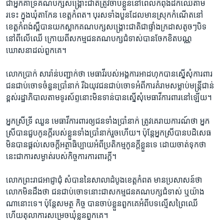
ជា​អ្នក​គាំទ្រ​គណបក្ស​សង្គ្រោះ​ជាតិ​ត្រូវ​ចាប់​ខ្លួន​នៅ​ពេល​កំពុង​ដឹក​ឈើ​តាម​
រទេះ​ ក្នុង​ឃុំ​តាកែន​ ខេត្តកំពត។​ បុរស​ទាំង​បួន​ដែល​មាន​ស្រុក​កំណើត​នៅ​
ខេត្ត​កំពង់ស្ពឺ​បាន​យក​ស្លាក​គណបក្ស​សង្គ្រោះ​ជាតិ​ជា​ផ្ទាំង​ក្រដាស​តូចៗ​បិទ
នៅ​ពីលើ​ឈើ​ ក្រោយ​ពី​សកម្មជន​គណបក្ស​ជំទាស់​បាន​ចែក​ខិតបណ្ណ​
ឃោសនា​ដល់​ពួក​គេ។​
លោក​ប្រាក់​ សារ៉ាន់​បញ្ជាក់​ថា​ មេធាវី​របស់​អង្គការ​អាដហុក​បាន​ស្នើ​សុំ​ការពារ​
ជន​ជាប់​ចោទ​ចំនួន​ប្រាំ​នាក់​ រីឯ​យុវជន​ជាប់ចោទ​អំពី​ការ​គំរាម​សម្លាប់​មន្ត្រី​ជាន់
ខ្ពស់​រដ្ឋាភិបាល​តាម​ទូរ​ស័ព្ទ​នោះ​មិន​ទាន់​បាន​ស្នើ​សុំ​មេធាវី​ការពារ​នៅ​ឡើយ។​
អ្នកស្រី​ទ្រី ឈួន​ មេធាវី​ការពារ​ឲ្យ​ជន​ទាំង​ប្រាំ​នាក់ ​ត្រូវ​គេ​រាយ​ការណ៍​ថា ​អ្នក
ស្រី​បាន​ជួប​កូនក្តី​របស់​ខ្លួន​ទាំង​ប្រាំ​នាក់​រួច​ហើយ។​ ប៉ុន្តែ​អ្នកស្រី​បាន​បដិសេធ​
មិនបានផ្តល់​សេចក្តី​អត្ថាធិប្បាយអំពី​ប្រតិកម្ម​កូនក្តី​ខ្លួន​ទេ ​ដោយ​ចាត់​ទុក​ថា ​
នេះ​ជា​ការ​សម្ងាត់​របស់​កិច្ចការ​ការពារ​ក្តី។​
លោក​ព្រះរាជ​អាជ្ញា​ជុំ សំបាននៃ​សាលា​ដំបូង​ខេត្តកំពត​ មាន​ប្រសាសន៍​ថា​
លោក​មិន​ដឹង​ថា​ ជន​ជាប់ចោទ​នោះ​ជា​សកម្មជន​គណបក្ស​ជំទាស់ ​ឬ​យ៉ាង​
ណា​នោះ​ទេ។​ ប៉ុន្តែ​សមត្ថ កិច្ច​ បាន​ចាប់ខ្លួន​ពួក​គេ​អំពី​បទ​ល្មើស​ព្រៃឈើ​
ហើយ​តុលាការ​សម្រេច​ឃុំខ្លួន​ពួក​គេ។​