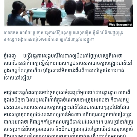
រចនា
សម្ព័ន្ធ​
Khmer English
រំលង​
និង​
បណ្តាញ​សង្គម
ចូល​
លោក​ធន សារ៉ាយ ប្រធាន​អង្គការ​សិទ្ធិ​មនុស្សអាដហុកធ្វើ​សន្និសីទ​អំពី​ការជួញដូរ​
ទៅ​
មនុស្ស។ អង្គការនេះ​ផ្តល់មេធាវី​ការពារ​អ្នក​ដែល​ត្រូវ​ចាប់​ខ្លួន។​
កាន់​
ទំព័រ​
ភាសា
ភ្នំពេញ —
មន្ត្រី​អង្គការ​សង្គម​ស៊ីវិល​បាន​ឲ្យ​ដឹង​នៅ​ថ្ងៃ​ព្រហស្បតិ៍​នេះ​ថា​
ស្វែង​
មេធាវី​បាន​ដាក់​ពាក្យ​ស្នើ​សុំ​ការពារ​សកម្ម​ជន​របស់​គណបក្ស​សង្គ្រោះ​ជាតិ​នៅ​
រក
ក្នុង​ខេត្ត​កំពត​រួច​ហើយ​ ប៉ុន្តែ​គេ​នៅ​មិន​ទាន់​ដឹង​ពី​កាល​បរិចេ្ឆទ​នៃ​ការ​កាត់
ទោស​នៅ​ឡើយ។
​អាជ្ញាធរ​ខេត្ត​កំពត​បាន​ចាប់ខ្លួន​បុរស​ចំនួន​ប្រាំមួយ​នាក់​ជា​បន្តបន្ទាប់​ កាលពី​
ចុង​ខែ​មិថុនា​ ដែល​បុរស​ពីរ​នាក់​ក្នុង​ចំណោម​នោះ​ត្រូវ​អះអាង​ថា​ គឺ​ជា​សកម្ម​
ជន​នយោបាយ​របស់​គណបក្ស​សង្គ្រោះ​ជាតិ​ដែល​ជា​គណបក្ស​ប្រជែង​ដែល​
មាន​សក្តានុពល​ប្រជែង​គណបក្ស​កាន់អំណាច​ ហើយ​បុរស​បួន​នាក់​ទៀត​ត្រូវ​
បាន​អះអាង​ថា គឺជាអ្នក​គាំទ្រគណបក្ស​ជំទាស់​ដដែល​នេះ។​ បុរស​ប្រាំ​នាក់​ត្រូវ​
ចោទ​ប្រកាន់​ពី​បទ​ប្រមូល​ផល​ និង​ដឹក​ជញ្ជូន​អនុផល​ព្រៃឈើ​ដោយ​ខុសច្បាប់​
និង​បុរស​ម្នាក់​ទៀត​ទទួល​រង​ការ​ចោទ​ប្រកាន់​ទាក់ទង​នឹង​ការ​គំរាម​សម្លាប់​