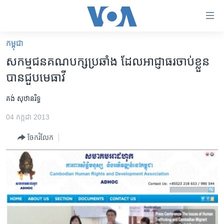
ភ្ជាប់​
ទៅ​
គេហទំព័រ​
កម្ពុជា
កម្ពុជា
ទាក់ទង
សកម្ម​ជន​គណបក្ស​ប្រឆាំង​ ដែល​អាជ្ញាធរ​ចាប់ខ្លួន​
រំលង​
អន្តរជាតិ
បាន​ជួប​មេធាវី
និង​
អាមេរិក
ចូល​
​គង់ ​សុឋានរិទ្ធ
ទៅ​​
ចិន
ទំព័រ​
04 កក្កដា 2013
ហេឡូវីអូអេ
ព័ត៌មាន​​
ចែករំលែក
តែ​
កម្ពុជាច្នៃប្រតិដ្ឋ
ម្តង
ព្រឹត្តិការណ៍ព័ត៌មាន
រំលង​
និង​
ទូរទស្សន៍ / វីដេអូ​
ចូល​
វិទ្យុ / ផតខាសថ៍
ទៅ​
ទំព័រ​
កម្មវិធីទាំងអស់