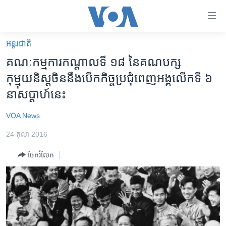
ភ្ជាប់​
ទៅ​
គេហទំព័រ​
អន្តរជាតិ
កម្ពុជា
ទាក់ទង
គណៈកម្មការ​កណ្ដាល​ទី ១៨ នៃ​គណបក្ស​
រំលង​
អន្តរជាតិ
កុម្មុយនិស្ត​ចិន​នឹង​បើក​កិច្ច​ប្រជុំ​ពេញ​អង្គ​លើក​ទី ៦
និង​
អាមេរិក
នា​សប្ដាហ៍​នេះ
ចូល​
ទៅ​​
ចិន
VOA News
ទំព័រ​
ហេឡូវីអូអេ
ព័ត៌មាន​​
24 តុលា 2016
តែ​
កម្ពុជាច្នៃប្រតិដ្ឋ
ម្តង
ចែករំលែក
ព្រឹត្តិការណ៍ព័ត៌មាន
រំលង​
និង​
ទូរទស្សន៍ / វីដេអូ​
ចូល​
វិទ្យុ / ផតខាសថ៍
ទៅ​
ទំព័រ​
កម្មវិធីទាំងអស់