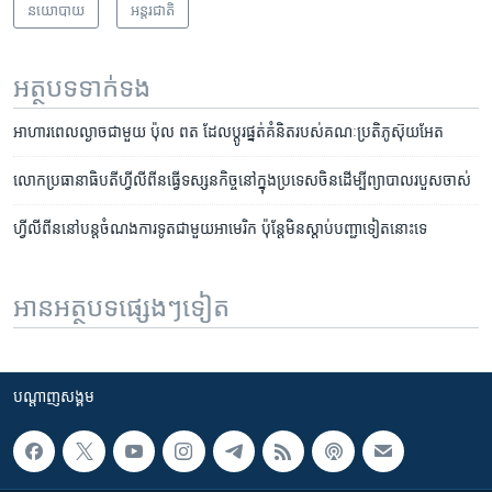
នយោបាយ
អន្តរជាតិ
អត្ថបទ​ទាក់ទង
អាហារ​ពេល​ល្ងាច​ជា​មួយ​ ​ប៉ុល ពត​ ដែល​ប្តូរ​ផ្នត់គំនិត​របស់​គណៈប្រតិភូ​ស៊ុយអែត
លោក​ប្រធានាធិបតី​ហ្វីលីពីន​ធ្វើ​ទស្សនកិច្ច​នៅ​ក្នុង​ប្រទេស​ចិន​ដើម្បី​ព្យាបាល​របួស​ចាស់
ហ្វីលីពីន​នៅ​បន្ត​ចំណង​ការទូត​ជាមួយ​អាមេរិក​ ប៉ុន្តែ​មិន​ស្តាប់​​បញ្ជា​ទៀត​នោះ​ទេ
អានអត្ថបទផ្សេងៗទៀត
បណ្តាញ​សង្គម