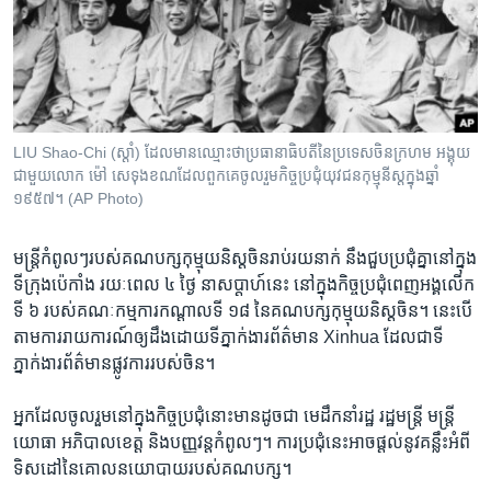
រចនា
សម្ព័ន្ធ​
Khmer English
រំលង​
និង​
បណ្តាញ​សង្គម
ចូល​
ទៅ​
LIU Shao-Chi (ស្តាំ)​ ដែល​មាន​ឈ្មោះ​ថា​ប្រធានាធិបតី​នៃ​ប្រទេ​សចិន​ក្រហម អង្គុយ
កាន់​
ជាមួយ​លោក​ ម៉ៅ​ សេទុង​ខណ​ដែល​ពួកគេ​ចូលរួម​កិច្ច​ប្រជុំ​យុវជន​កុម្មុនីស្ត​ក្នុង​ឆ្នាំ​
ទំព័រ​
១៩៥៧។ (AP Photo)
ភាសា
ស្វែង​
រក
មន្ត្រី​កំពូលៗ​របស់​គណបក្ស​កុម្មុយនិស្ត​ចិន​រាប់​រយ​នាក់ នឹង​ជួប​ប្រជុំ​គ្នា​នៅ​ក្នុង​
ទីក្រុង​ប៉េកាំង រយៈពេល ៤ ថ្ងៃ នា​សប្ដាហ៍​នេះ នៅ​ក្នុង​កិច្ច​ប្រជុំ​ពេញ​អង្គ​លើក​
ទី ៦ របស់​គណៈកម្មការ​កណ្ដាល​ទី ១៨ នៃ​គណបក្ស​កុម្មុយនិស្ត​ចិន។ នេះ​បើ​
តាម​ការ​រាយការណ៍​ឲ្យ​ដឹង​ដោយ​ទីភ្នាក់ងារ​ព័ត៌មាន Xinhua ដែល​ជា​ទី
ភ្នាក់ងារ​ព័ត៌មាន​ផ្លូវការ​របស់​ចិន។
អ្នក​ដែល​ចូលរួម​នៅ​ក្នុង​កិច្ច​ប្រជុំ​នោះ​មាន​ដូចជា មេដឹកនាំ​រដ្ឋ រដ្ឋមន្ត្រី មន្ត្រី​
យោធា អភិបាល​ខេត្ត និង​បញ្ញវន្ត​កំពូលៗ។ ការ​ប្រជុំ​នេះ​អាច​ផ្ដល់​នូវ​គន្លឹះ​អំពី​
ទិសដៅ​នៃ​គោលនយោបាយ​របស់​គណបក្ស។