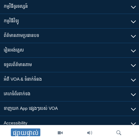
កម្មវិធី​ទូរទស្សន៍
កម្មវិធី​វិទ្យុ
ព័ត៌មាន​តាមប្រធានបទ​
រៀន​​អង់គ្លេស
ទទួល​ព័ត៌មាន​តាម
អំពី​ VOA & ទំនាក់ទំនង
គេហទំព័រ​​ទាក់ទង
ទាញយក​ App ផ្សេងៗ​របស់​ VOA
Accessibility
ផ្សាយផ្ទាល់