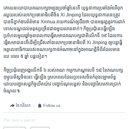
គោលនយោបាយ​គណបក្ស​ចម្បង​ប្រចាំ​ឆ្នាំ​នេះ​គឺ យុទ្ធនាការ​ប្រឆាំង​អំពើ​ពុក
រលួយ​របស់​លោក​ប្រធានាធិបតី​ចិន Xi Jinping ដែល​យុទ្ធនាការ​នេះ​ត្រូវ​
បាន​ទីភ្នាក់ងារ​ព័ត៌មាន Xinhua រាយការណ៍​ឲ្យ​ដឹង​ថា បាន​អនុវត្ត​នូវ​ការ​ដាក់​
ទោស​ទណ្ឌ​ដល់​មនុស្ស​ច្រើន​ជាង​មួយ​លាន​នាក់។ កិច្ច​ប្រជុំ​នេះ​ធ្វើ​ឡើង​
ប្រហែល​មួយ​ឆ្នាំ​មុន​ពេល​ការ​ធ្វើ​សមាជ​គណបក្ស​ជាតិ​លើក​ទី ១៩ ដែល​ការ​
ធ្វើ​សមាជ​នេះ​គឺ​ដើម្បី​ជ្រើស​តាំង​លោក​ប្រធានាធិបតី Xi Jinping ឲ្យ​បន្ត​ធ្វើ​
អគ្គលេខាធិការ​របស់​គណបក្ស​កាន់​អំណាច​នៅ​ក្នុង​អាណត្តិ​ទីពីរ​ដែល​មាន​
រយៈពេល ៥ ឆ្នាំ បន្ត​ទៀត។
កិច្ច​ប្រជុំ​ពេញ​អង្គ​លើក​ទី ៦ របស់​គណៈកម្មការ​កណ្ដាល​ទី ១៨ នៃ​គណបក្ស​
កុម្មុយនិស្ត​ចិន​នេះ ធ្វើ​ឡើង ស្រប​ពេល​ដែល​ប្រទេស​ចិន​កំពុង​ឡោម​ព័ទ្ធ​
ដោយ​បញ្ហា​សេដ្ឋកិច្ច​យឺតយ៉ាវ បញ្ហា​បំណុល​ខ្ពស់ និង​បញ្ហា​វិសមភាព​ប្រាក់​
ចំណូល៕
ចែករំលែក
Follow us
This item is part of