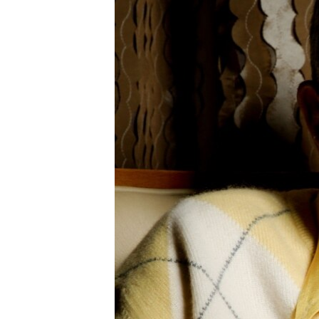
រចនា
សម្ព័ន្ធ​
រំលង​
និង​
ចូល​
ទៅ​
កាន់​
ទំព័រ​
ស្វែង​
រក