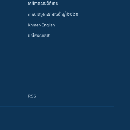
សេរីភាពសារព័ត៌មាន
ការបោះឆ្នោតនៅអាមេរិកឆ្នាំ២០២០
Khmer-English
បទវិចារណកថា
RSS