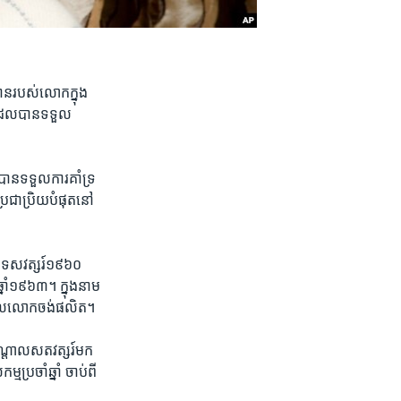
ន​របស់​លោក​ក្នុង​
ែល​បាន​ទទួល​
ន​ទទួល​ការ​គាំទ្រ​
ប្រជាប្រិយ​បំផុត​នៅ​
នុង​ទសវត្សរ៍​១៩៦០
ាំ​១៩៦៣។ ក្នុង​នាម​
​ដែល​លោក​ចង់​ផលិត។
ណ្តាល​សតវត្សរ៍​មក​
រចាំ​ឆ្នាំ ចាប់​ពី​