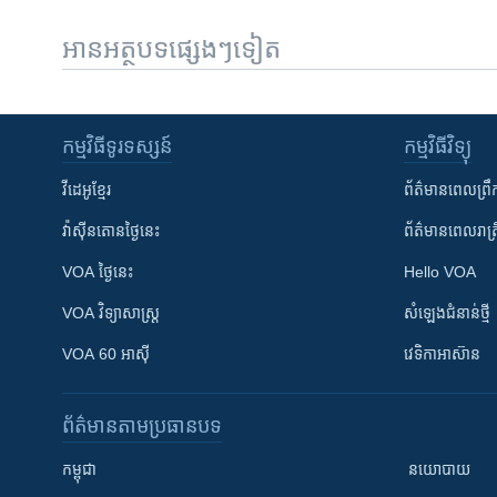
អានអត្ថបទផ្សេងៗទៀត
កម្មវិធី​ទូរទស្សន៍
កម្មវិធី​វិទ្យុ
វីដេអូ​ខ្មែរ
ព័ត៌មាន​ពេល​ព្រឹ
វ៉ាស៊ីនតោន​ថ្ងៃ​នេះ
ព័ត៌មាន​​ពេល​រាត្រ
VOA ថ្ងៃនេះ
Hello VOA
VOA ​វិទ្យាសាស្ត្រ
សំឡេង​ជំនាន់​ថ្មី
VOA 60 អាស៊ី
វេទិកា​អាស៊ាន
ព័ត៌មាន​តាមប្រធានបទ​
កម្ពុជា
នយោបាយ