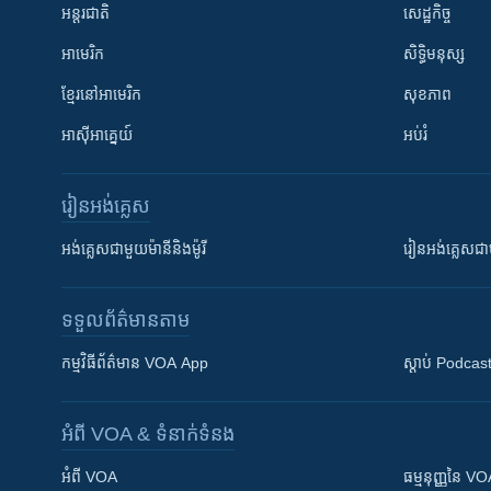
អន្តរជាតិ
សេដ្ឋកិច្ច
អាមេរិក
សិទ្ធិមនុស្ស
ខ្មែរ​នៅអាមេរិក
សុខភាព
អាស៊ីអាគ្នេយ៍
អប់រំ
រៀន​​អង់គ្លេស
អង់គ្លេស​ជាមួយ​ម៉ានី​និង​ម៉ូរី
រៀន​​​​​​អង់គ្លេ
ទទួល​ព័ត៌មាន​តាម
កម្មវិធី​ព័ត៌មាន VOA App
ស្តាប់ Podcas
អំពី​ VOA & ទំនាក់ទំនង
អំពី​ VOA
ធម្មនុញ្ញ​នៃ V