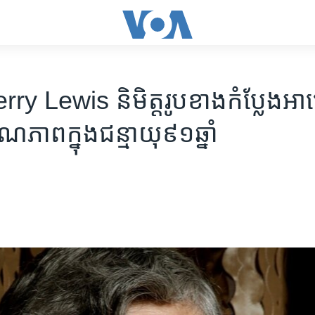
y Lewis និមិត្តរូប​ខាង​កំប្លែង​អាម
ភាព​ក្នុង​ជន្មាយុ៩១​ឆ្នាំ