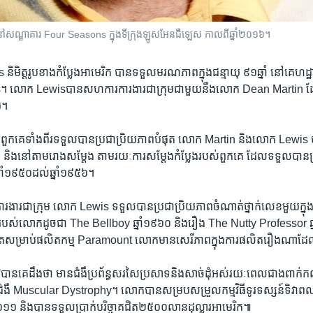
ៅ​សណ្ឋាគារ Four Seasons ក្នុង​ទីក្រុង​ឡូសអែនជឺឡេស កាល​ពី​ឆ្នាំ​២០១៦។
ិត្តរូប​ខាង​កំប្លែង​អាមេរិក បាន​ទទួល​មរណភាព​ក្នុង​ជន្មាយុ ៩១​ឆ្នាំ នៅ​គេហដ្ឋា
s។ លោក Lewisបាន​សហការ​ការងារ​ជា​ក្រុម​ជាមួយ​នឹង​លោក ​Dean Martin ​ដ
យ។
ល​ពួកគេ​ទាំងពីរ​ទទួល​បាន​ប្រជាប្រិយភាព​បំផុត លោក Martin និង​លោក Lewis បា
​វិទ្យុ ​និង​នៅ​តាម​រោង​សម្តែង តាម​រយៈ​ការ​សម្តែង​កំប្លែង​របស់​ពួកគេ ដែល​ទទួល​បាន​
នាំ​១៩៥០​ដល់​ឆ្នាំ​១៩៥៦។ ​
​ពី​ការងារ​ជា​ក្រុម ​លោក​ Lewis ទទួល​បាន​ប្រជាប្រិយភាព​ចំណាត់​ថ្នាក់​លេខ​មួយ​ក្
ង​របស់​លោក​ដូចជា The Bellboy ឆ្នាំ​១៩៦០ និង​រឿង​ The Nutty Professor ឆ្ន
បំផុត​សម្រាប់​ផលិតកម្ម ​Paramount​ លោក​មាន​សេរីភាព​ក្នុង​ការ​ផលិត​រឿង​ណា
បាន​គេ​ដឹង​ថា មាន​ជំងឺ​ប្រព័ន្ធ​សរសៃប្រសាទ​និង​សាច់ដុំ​អស់​រយៈ​ពេល​ជាង​ពាក់​ក
 Muscular Dystrophy។ លោក​បាន​សម្រប​សម្រួល​កម្មវិធី​ទូរទស្សន៍​ទិវា​ពលកម្ម​ប្
​២០១១ និង​បាន​ទទួល​ប្រាក់​បរិច្ចាគ​ជិត​២៥០០​លាន​ដុល្លារ​អាមេរិក៕