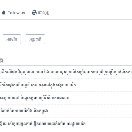
Follow us
បោះពុម្ព
អាមេរិក​
អន្តរជាតិ
ទង
កនាំ​ផ្នែក​ជំនួញ​នានា​ ខណៈ​ដែល​មាន​មនុស្ស​កាន់​តែ​ច្រើន​ចាកចេញ​ពី​ក្រុមប្រឹក្សា​ផលិតក
រិកាំង​ផ្ដោត​លើ​បញ្ហា​បែក​បាក់​គ្នា​នៅ​ក្នុង​សង្គម​អាមេរិក
ំបូង​គេ​ម្នាក់បាន​​ជាប់ឆ្នោត​ចូល​បម្រើ​វិស័យ​សាធារណៈ
ទំនាក់​ទំនង​អាមេរិកាំង​ និង​កម្ពុជា
ង្កើត​របស់​កុមារ​កូន​កាត់​វៀតណាម​៣​នាក់​នៅ​សហរដ្ឋ​អាមេរិក