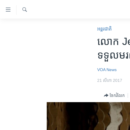
ភ្ជាប់​
ទៅ​
គេហទំព័រ​
ស្វែង​
កម្ពុជា
រក
អន្តរជាតិ
ទាក់ទង
អន្តរជាតិ
លោក Jerr
រំលង​
និង​
អាមេរិក
ទទួល​មរណ
ចូល​
ចិន
ទៅ​​
ទំព័រ​
ហេឡូវីអូអេ
VOA News
ព័ត៌មាន​​
កម្ពុជាច្នៃប្រតិដ្ឋ
21 សីហា 2017
តែ​
ម្តង
ព្រឹត្តិការណ៍ព័ត៌មាន
ចែករំលែក
រំលង​
ទូរទស្សន៍ / វីដេអូ​
និង​
ចូល​
វិទ្យុ / ផតខាសថ៍
ទៅ​
កម្មវិធីទាំងអស់
ទំព័រ​