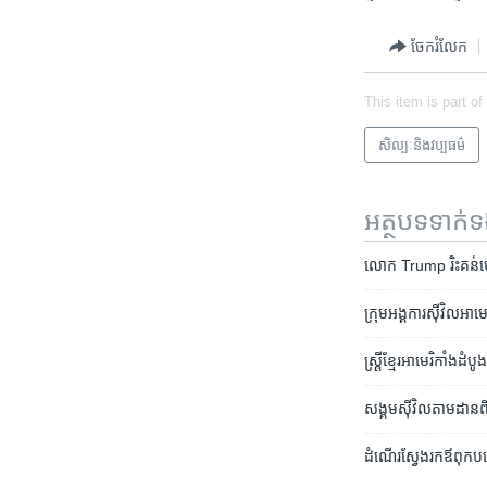
ចែករំលែក
This item is part of
សិល្បៈនិងវប្បធម៌
អត្ថបទ​ទាក់
លោក Trump រិះគន់​មេដឹ
ក្រុម​អង្គការ​ស៊ីវិល​អាមេ
ស្ត្រី​ខ្មែរអាមេរិកាំង​ដ
សង្គម​ស៊ីវិល​តាមដាន​ពី​
ដំណើរ​ស្វែង​រក​ឪពុក​ប