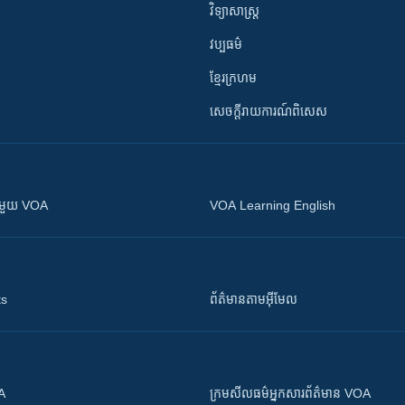
វិទ្យាសាស្រ្ត
វប្បធម៌
ខ្មែរក្រហម
សេចក្តីរាយការណ៍ពិសេស
ស​​ជាមួយ VOA
VOA Learning English
ts
ព័ត៌មាន​តាម​អ៊ីមែល
OA
ក្រម​​​សីលធម៌​​​អ្នក​​​សារព័ត៌មាន VOA