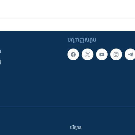
បណ្តាញ​សង្គម
ក
ី
បរិស្ថាន