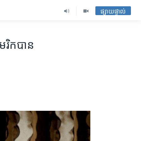
ផ្សាយផ្ទាល់
េរិក​បាន​