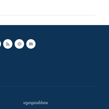
អក្ខរកម្មសារព័ត៌មាន