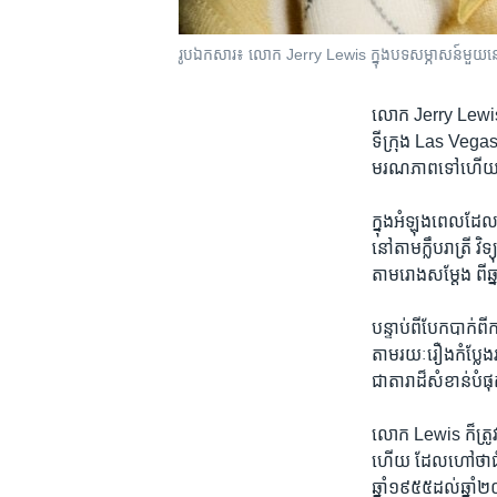
រូបឯកសារ៖ លោក Jerry Lewis ក្នុង​បទ​សម្ភាសន៍​មួយ​ន
លោក Jerry Lewis និម
ទីក្រុង Las Vega
មរណភាព​ទៅ​ហើ
ក្នុង​អំឡុង​ពេល​ដែ
នៅ​តាម​ក្លឹប​រាត្រី 
តាម​រោង​សម្តែង ពី​ឆ្
បន្ទាប់​ពី​បែក​បាក់
តាម​រយៈ​រឿង​កំប្លែ
ជា​តារា​ដ៏​សំខាន់​
លោក Lewis ក៏​ត្រូវ​
ហើយ ដែល​ហៅ​ថា​ជំងឺ
ឆ្នាំ​១៩៥៥​ដល់​ឆ្នាំ