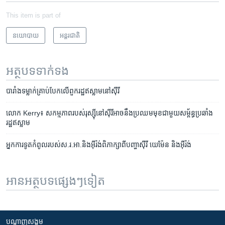
This item is part of
នយោបាយ
អន្តរជាតិ
អត្ថបទ​ទាក់ទង
បារាំង​ទម្លាក់​គ្រាប់​បែក​លើ​ពួក​រដ្ឋ​ឥស្លាមនៅ​ស៊ីរី
លោក Kerry៖ សកម្មភាព​របស់​រុស្ស៊ី​នៅ​ស៊ីរី​អាច​នឹង​ប្រឈម​មុខ​ជាមួយ​សម្ព័ន្ធ​ប្រឆាំង​
រដ្ឋ​ឥស្លាម
អ្នក​ការ​ទូត​កំពូល​របស់​ស.រ.អា.​និង​អ៊ីរ៉ង់​ពិភាក្សា​ពី​បញ្ហា​ស៊ីរី យេម៉ែន និង​អ៊ីរ៉ង់
អានអត្ថបទផ្សេងៗទៀត
បណ្តាញ​សង្គម