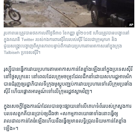
រចនា
សម្ព័ន្ធ​
Khmer English
រំលង​
និង​
បណ្តាញ​សង្គម
ចូល​
រូប​ភាព​នេះ​ត្រូវ​បាន​ថត​កាលពី​ថ្ងៃទី៣០ ខែកញ្ញា ឆ្នាំ២០១៥ ហើយ​ត្រូវ​បាន​បង្ហោះ​នៅ​
ទៅ​
ក្នុង​គណនី​ Twitter របស់​កង​ការពារ​ស៊ីវិល​របស់​ស៊ីរី ដែល​ជា​ក្រុម​រុករក និង​
កាន់​
ជួយសង្គ្រោះ​បង្ហាញ​ពី​ស្ថានភាព​បន្ទាប់​ពី​ការ​វាយប្រហារ​តាម​អាកាស​នៅ​ក្នុង​ក្រុង
Talbiseh ប្រទេស​ស៊ីរី។
ទំព័រ​
ភាសា
ស្វែង​
រក
រុស្ស៊ី​បាន​ធ្វើ​ការ​វាយ​ប្រហារតាម​អាកាស​កាន់​តែ​ខ្លាំង​ឡើង​នៅ​ក្នុង​ប្រទេស​ស៊ីរី​
នៅ​ថ្ងៃ​សុក្រ​នេះ នៅពេល​ដែល​ក្រុម​ចម្រុះ​ដែល​ដឹកនាំ​ដោយ​សហរដ្ឋ​អាមេរិក​
បាន​ជំរុញ​ឲ្យ​រដ្ឋាភិបាល​ទីក្រុង​មូស្គូ​បញ្ឈប់​ការ​វាយ​ប្រហារ​ទៅ​លើ​ក្រុម​ប្រឆាំង​
ស៊ីរី ​ហើយ​ផ្តោតអារម្មណ៍ទៅ​លើ​ក្រុម​រដ្ឋ​ឥស្លាម​វិញ។
ក្នុង​សេចក្តី​ថ្លែងការណ៍​ដែល​បាន​ចុះផ្សាយ​នៅ​លើ​គេហទំព័រ​របស់​ក្រសួង​ការ
បរទេស​តួកគី​បាន​ប្រាប់​ឲ្យ​ដឹង​ថា «សកម្មភាព​យោ​ធាទាំង​នោះ​ធ្វើ​ឲ្យ​
រាលដាល​កាន់​តែធំឡើង​ហើយ​នឹង​ធ្វើ​ឲ្យ​មាន​លទ្ធិ​ជ្រុល​និយម​កាន់​តែ​ខ្លាំង​
ឡើង‍»។