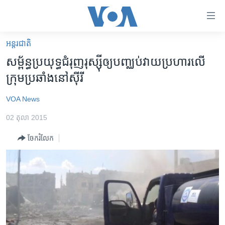
ភ្ជាប់​
ទៅ​
គេហទំព័រ​
អន្តរជាតិ
កម្ពុជា
ទាក់ទង
សម្ព័ន្ធ​ប្រយុទ្ធ​ជំរុញ​រុស្ស៊ី​ឲ្យ​បញ្ឈប់​វាយប្រហារ​លើ​
រំលង​
អន្តរជាតិ
ក្រុម​ប្រឆាំង​នៅ​ស៊ីរី
និង​
អាមេរិក
ចូល​
VOA News
ទៅ​​
ចិន
ទំព័រ​
02 តុលា 2015
ហេឡូវីអូអេ
ព័ត៌មាន​​
ចែករំលែក
តែ​
កម្ពុជាច្នៃប្រតិដ្ឋ
ម្តង
ព្រឹត្តិការណ៍ព័ត៌មាន
រំលង​
និង​
ទូរទស្សន៍ / វីដេអូ​
ចូល​
វិទ្យុ / ផតខាសថ៍
ទៅ​
ទំព័រ​
កម្មវិធីទាំងអស់