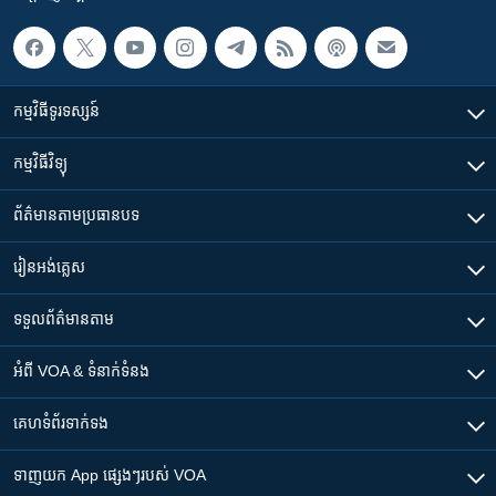
កម្មវិធី​ទូរទស្សន៍
កម្មវិធី​វិទ្យុ
ព័ត៌មាន​តាមប្រធានបទ​
រៀន​​អង់គ្លេស
ទទួល​ព័ត៌មាន​តាម
អំពី​ VOA & ទំនាក់ទំនង
គេហទំព័រ​​ទាក់ទង
ទាញយក​ App ផ្សេងៗ​របស់​ VOA