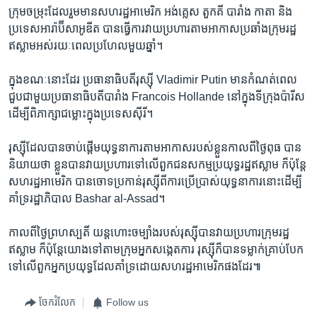
ក្រុម​ចម្រុះ​ដែល​រួម​មាន​សហរដ្ឋ​អាមេរិក ​អង់គ្លេស តួកគី ​បារាំង កាតា​ និង​
ប្រទេស​អារ៉ាប៊ី​សាអូឌីត ​បាន​ធ្វើ​ការ​វាយ​ប្រហារ​តាម​អាកាស​ប្រឆាំង​ក្រុម​រដ្ឋ​
ឥស្លាម​អស់​រយៈ​ពេល​ប្រហែល​មួយ​ឆ្នាំ។
ក្នុង​ខណៈ​នោះ​ដែរ ​ប្រធានាធិបតី​រុស្ស៊ី Vladimir Putin ​មាន​កំណត់​ពេល​
ជួប​ជាមួយ​ប្រធានាធិបតី​បារាំង Francois Hollande ​នៅ​ក្នុង​ទីក្រុង​ប៉ារីស​
ដើម្បី​ពិភាក្សា​ជម្លោះ​ក្នុង​ប្រទេស​ស៊ីរី។
​រុស្ស៊ី​ដែល​បាន​ចាប់​ផ្តើម​យុទ្ធនាការ​តាម​អាកាស​របស់​ខ្លួន​កាល​ពី​ថ្ងៃ​ពុធ ​បាន​
និយាយ​ថា ​ខ្លួន​បាន​វាយ​ប្រហារ​ទៅ​លើ​ពួក​ជន​សកម្ម​ប្រយុទ្ធ​រដ្ឋ​ឥស្លាម ​ក៏ប៉ុន្តែ​
សហរដ្ឋ​អាមេរិក ​បាន​ចោទ​ប្រកាន់​រុស្ស៊ី​ពី​ការ​ប្រើប្រាស់​យុទ្ធនាការ​នោះ​ដើម្បី​
គាំទ្រ​រដ្ឋាភិបាល​ Bashar al-Assad។
​កាលពី​ថ្ងៃ​ព្រហស្បតិ៍ យន្តហោះ​ចម្បាំង​របស់រុស្ស៊ី​បាន​វាយ​ប្រហារ​ក្រុម​រដ្ឋ​
ឥស្លាម ក៏ប៉ុន្តែ​យោង​ទៅ​តាម​ក្រុម​អ្នក​សង្កេតការ ​រុស្ស៊ី​ក៏​បាន​ទម្លាក់​គ្រាប់​បែក​
ទៅ​លើ​ពួក​អ្នក​ប្រយុទ្ធ​ដែល​គាំទ្រ​ដោយ​សហរដ្ឋ​អាមេរិក​ផង​ដែរ៕
ចែករំលែក
Follow us