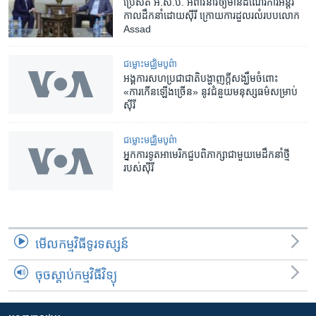
ប្រេសិត​ អ.ស.ប. ​អំពាវនាវ​ឲ្យមាន​ដំណើរការ​អន្តរ
កាល​ដឹកនាំ​ដោយ​ស៊ីរី ក្រោយ​ការ​ដួល​រលំ​របប​លោក
Assad
ជម្លោះមជ្ឈិមបូព៌ា
អង្គការ​សហប្រជាជាតិ​បង្ហាញ​ក្តី​សង្ឃឹម​ចំពោះ
«ការកើនឡើង​ច្រើន»​ នូវ​ជំនួយ​មនុស្សធម៌​សម្រាប់​
ស៊ីរី
ជម្លោះមជ្ឈិមបូព៌ា
អ្នកការទូត​អាមេរិក​ជួប​ពិភាក្សា​ជាមួយ​មេដឹកនាំ​ថ្មី​
របស់​ស៊ីរី
មើល​កម្មវិធី​ទូរទស្សន៍
ចុចស្តាប់កម្មវិធីវិទ្យុ