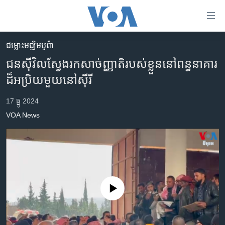
ភ្ជាប់​
ទៅ​
គេហទំព័រ​
ជម្លោះមជ្ឈិមបូព៌ា
កម្ពុជា
ទាក់ទង
ជនស៊ីវិល​ស្វែងរក​សាច់ញ្ញាតិ​របស់​ខ្លួន​នៅ​ពន្ធនាគារ​
រំលង​
អន្តរជាតិ
ដ៏​អប្រិយ​មួយ​នៅ​ស៊ីរី
និង​
អាមេរិក
ចូល​
17 ធ្នូ 2024
ទៅ​​
ចិន
VOA News
ទំព័រ​
ហេឡូវីអូអេ
ព័ត៌មាន​​
តែ​
កម្ពុជាច្នៃប្រតិដ្ឋ
ម្តង
ព្រឹត្តិការណ៍ព័ត៌មាន
រំលង​
និង​
ទូរទស្សន៍ / វីដេអូ​
No media source currently available
ចូល​
វិទ្យុ / ផតខាសថ៍
ទៅ​
ទំព័រ​
កម្មវិធីទាំងអស់