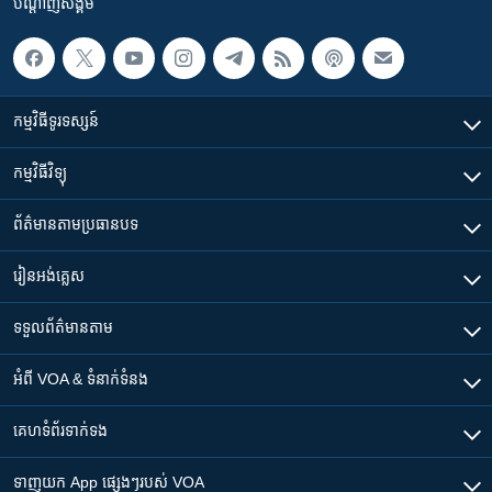
បណ្តាញ​សង្គម
កម្មវិធី​ទូរទស្សន៍
កម្មវិធី​វិទ្យុ
ព័ត៌មាន​តាមប្រធានបទ​
រៀន​​អង់គ្លេស
ទទួល​ព័ត៌មាន​តាម
អំពី​ VOA & ទំនាក់ទំនង
គេហទំព័រ​​ទាក់ទង
ទាញយក​ App ផ្សេងៗ​របស់​ VOA