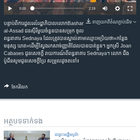
រចនា
សម្ព័ន្ធ​
0:00
2:19
Khmer English
រំលង​
ទាញ​យក​ពី​តំណភ្ជាប់​ដើម
បន្ទាប់​ពី​ការ​ដួលរលំ​រដ្ឋាភិបាល​លោកBashar
និង​
បណ្តាញ​សង្គម
al-Assad ជន​ស៊ីរី​មួយ​ចំនួន​បាន​សម្រុក ចូល​​
ចូល​
ពន្ធនាគារ Sednaya ដែល​ត្រូវ​បាន​ស្គាល់​តាម​ឈ្មោះ​អប្រិយ​ថា«កន្លែង​​
ទៅ​
មនុស្ស ឃាត»ដើម្បី​ស្វែងរក​សាច់ញ្ញាតិ​ដែល​បាន​បាត់ខ្លួន។ អ្នកស្រី Joan
កាន់​
Cabases ជូន​សេចក្តី រាយការណ៍​ពី​ពន្ធនាគារ Sednaya។ លោក ជឹង
ទំព័រ​
ភាសា
ប៉ូជីនសូមជូន​សេចក្តីប្រែ សម្រួល​ដូច​តទៅ៖
ស្វែង​
រក
ចែករំលែក
អត្ថបទ​ទាក់ទង
ជម្លោះមជ្ឈិមបូព៌ា