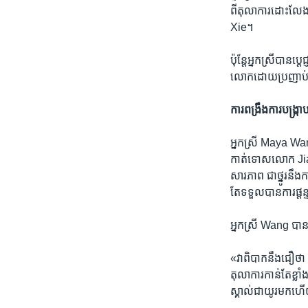
ពី​តុលាការ​ដោះលែង​
Xie។
ប៉ុន្តែអ្នកស្រី​បាន​ប្
លោក​ដោយ​ប្រញាប់
ការ​ពង្រឹង​ការ​បង្ក្រា
អ្នកស្រី Maya Wang
កាត់​ទោស​លោក Jiang
សារភាព​ ជា​ថ្នូរ​ន
តែ​ទទួល​បាន​ការ​ផ្ដន
អ្នកស្រី Wang បាន
«វា​ពិបាក​នឹង​ជឿ​ថា 
តុលាការ​កាន់​តែ​ខ្លា
ស្គាល់​ជា​យូរ​មក​ហើយ