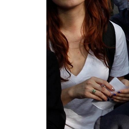
រចនា
សម្ព័ន្ធ​
រំលង​
និង​
ចូល​
ទៅ​
កាន់​
ទំព័រ​
ស្វែង​
រក