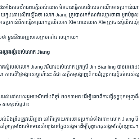
​ទាំង​មេធាវី​ការពារ​ក្តី​របស់​លោក មិន​បាន​ធ្វើ​ការ​បដិសេធ​ករណី​ចោទប្រកាន់​ណ
​ក្នុង​នោះ​លើក​ឡើង​ថា លោក Jiang ត្រូវ​បាន​គេ​កំណត់​ឈ្មោះ​ថា​ជា អ្នក​បំផុស​ប
ទប្រកាន់​ពី​ការ​ធ្វើ​ទារុណកម្ម​លើ​លោក Xie ពេល​លោក Xie ត្រូវ​បាន​ប៉ូលិស​ឃុំ​ខ
ស​ថា ខ្លួន​នឹង​ចេញ​សាលក្រម​នៅ​ពេល​ក្រោយ។
​ភាព​ស្អាតស្អំ​របស់​លោក Jiang
្អាតស្អំ​របស់​លោក Jiang ភរិយា​របស់​លោក​ អ្នកស្រី Jin Bianling បាន​អះអាង
​ពី​ថ្ងៃ​អង្គារ​សប្ដាហ៍​នេះ គឺ​ជា សក្ខីកម្ម​បង្ហាញ​ពី​ការ​ជំរុញ​រក​យុត្តិធម៌​របស់​ស្
ន​រស់​នៅ​សហរដ្ឋអាមេរិក​តាំង​ពី​ឆ្នាំ ២០១៣​មក ដើម្បី​គេច​ពី​ការ​ធ្វើ​ទុក្ខបុកម្នេញ​ព
 តាម​ទូរស័ព្ទ​ថា៖
ល់ដឹង​ត្រឹមត្រូវ​ឃើញ​ថា នៅ​ពី​ក្រោយ​ការ​ចោទប្រកាន់​ទាំង​នោះ លោក Jiang មិន​បាន
​គាំទ្រ​ក្រុម​ដែល​មិន​មាន​សំឡេង​នៅ​ក្នុង​សង្គម​ ដើម្បី​បុព្វហេតុ​សង្គម​តែ​ប៉ុណ្ណោះ»។