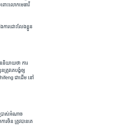
ចំពោះ​លោក​មេធាវី
 និង​ការ​ដោះលែង​ខ្លួន​
ន​និយាយ​ថា ការ​
​គេ​បង្ខំ​ឲ្យ​
 Shifeng ជា​ដើម នៅ​
ើប្រាស់​អំណាច​
រ​ចិន​ ត្រូវ​បាន​គេ​