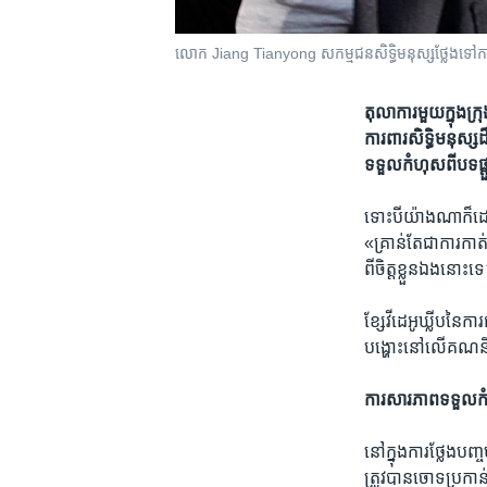
លោក Jiang Tianyong សកម្មជន​សិទ្ធិ​មនុស្ស​ថ្លែង​ទៅ​កាន
តុលាការ​មួយ​ក្នុង​ក្
ការពារ​សិទ្ធិមនុស្ស
ទទួល​កំហុស​ពី​បទ​ផ្
ទោះ​បី​យ៉ាង​ណា​ក៏ដោ
«គ្រាន់​តែ​ជា​ការ
ពី​ចិត្ត​ខ្លួន​ឯង​នោះ​ទ
ខ្សែ​វីដេអូ​ឃ្លីប​នៃ
បង្ហោះ​នៅ​លើ​គណន
ការ​សារភាព​ទទួល​
នៅ​ក្នុង​ការ​ថ្លែង​
ត្រូវ​បាន​ចោទ​ប្រក