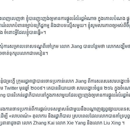
ាង​ពេញលេញ​ថា ខ្ញុំ​បាន​ញុះញង់​ឲ្យ​មាន​ការ​ផ្ដួល​រំលំ​រដ្ឋអំណាច​ ក្នុង​គោលបំណង​ ផ្ដ
រំលោភបំពាន​ច្បាប់​ឧក្រិដ្ឋកម្ម និង​ជា​បទល្មើស​មួយ។ ខ្ញុំ​សូម​សារភាព​ឲ្យ​អស់​ពី​ចិត្
ចំពោះ​អ្វី​ដែល​ខ្ញុំ​បាន​ធ្វើ»។
សុំ​ការ​សម្រាល​ទោស​ទណ្ឌ​ពី​ចៅក្រម លោក Jiang បាន​បន្ថែម​ថា លោក​សង្ឃឹម​ថា 
​ចាត់​ទុក​រូប​លោក​ជា​មេរៀន។
ំនុំ​ជម្រះ​ក្តី ក្រុម​រដ្ឋ​អាជ្ញា​បាន​ចោទប្រកាន់​លោក Jiang ពី​ការ​សរសេរ​សារ​បង្
 Twitter មុន​ឆ្នាំ ២០០៩។ គេ​បាន​និយាយ​ថា សារ​បង្ហោះ​ចំនួន ២១៤ ក្នុង​ចំណោ
ាន​រិះគន់​រដ្ឋាភិបាល​នៅ​ក្នុង​ភាសា​មួយ​ដែល​ញុះញង់​ឲ្យ​មាន​ការ​ផ្ដួល​រំលំ​រដ្
​ការ​ចោទ​ប្រកាន់​ពី​ការ​ផ្ដល់​បទសម្ភាសន៍​ជាមួយ​នឹង​បណ្ដាញ​ផ្សព្វផ្សាយ​បរទេស​ ដ
ម្បី «លាប​ពណ៌» តុលាការ​ និង​រដ្ឋាភិបាល ស្រប​ពេល​ដែល​លោក​បាន​គាំទ្រ​បុព្វ
នុស្ស​នានា​ដូចជា លោក Zhang Kai លោក Xie Yang និង​លោក Liu Xing ។