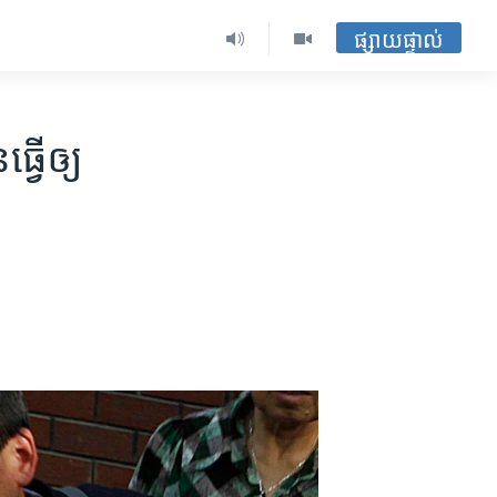
ផ្សាយផ្ទាល់
វើ​ឲ្យ​