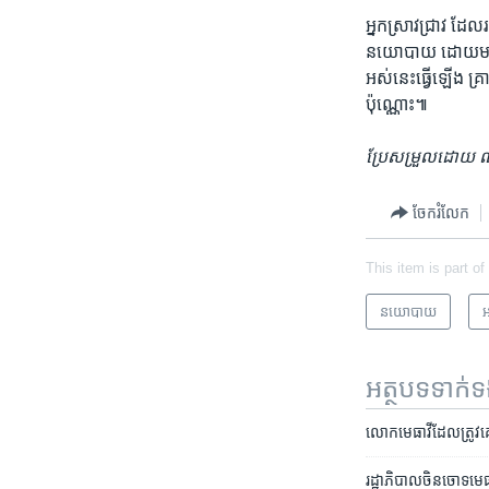
អ្នកស្រាវជ្រាវ​ ដែល​
នយោបាយ ដោយ​មាន​ការ
អស់​នេះ​ធ្វើ​ឡើង​ គ្រ
ប៉ុណ្ណោះ៕
ប្រែសម្រួលដោយ ណឹម
ចែករំលែក
This item is part of
នយោបាយ
អ
អត្ថបទ​ទាក់
លោក​មេធាវី​ដែល​ត្រូវ​គេ
រដ្ឋាភិបាល​ចិន​ចោទ​មេធាវី