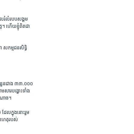
ួល​រំលំ​របប​សង្គម
ត។ ហើយ​ខ្ញុំ​ពិត​ជា
សកម្មជន​សិទ្ធិ​
ហោះ​ចំនួន​ជាង ៣៣.០០០
ម​សារ​បង្ហោះ​ទាំង
ឋអំណាច។
ែល​ក្នុង​នោះ​រួម​
ហេតុ​របស់​