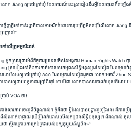
លោក Jiang ឲ្យ​នៅ​ក្រៅ​ឃុំ ដែល​ការណ៍​នេះ​ស្រដៀង​នឹង​អ្វី​ដែល​បាន​កើត​ឡើង​
ដេជ្ញា​ធ្វើ​ញត្តិ​ទៅ​កាន់​រដ្ឋាភិបាល​អាមេរិក​ចំពោះ​ការ​ប្រព្រឹត្ត​មិន​គប្បី​លើ​លោក Jiang
ប្រញាល់។
ប​ទៅ​លើ​ក្រុម​អ្នក​រិះគន់
 អ្នកស្រាវជ្រាវ​អំពី​កិច្ចការ​ប្រទេស​ចិន​នៃ​អង្គការ Human Rights Watch បា
 ស្រដៀង​ទៅ​នឹង​ការ​កាត់ទោស​សកម្មជន​សិទ្ធិមនុស្ស​ដទៃ​ទៀត ដែល​មួយ​ចំនួន​ត្រូវ
ឹង​ការ​ដោះលែង​ឲ្យ​នៅ​ក្រៅ​ឃុំ ខណៈ​ដែល​អ្នក​ដទៃ​ទៀត​ដូចជា លោក​មេធាវី Zhou
្ទាទោស​ឲ្យ​ជាប់​ពន្ធនាគារ​ប្រាំ​ពីរ​ឆ្នាំ ទោះ​បី​ជា​ លោក​បាន​សារភាព​កំហុស​ក៏ដោយ។
​ប្រាប់ VOA ថា៖
គាត់​សារភាព​ចេញ​ពី​ចិត្ត​ណាស់។ ខ្ញុំ​គិត​ថា អ្វី​ដែល​បាន​បង្ហាញ​ឡើង​នេះ គឺ​ការ​ប្រ
ំង​ពី​សំណាក់​អាជ្ញាធរ​ [ដើម្បី​ដាក់​ទោស​លើ​សកម្មជន​សិទ្ធិ​មនុស្ស]។ ពិត​ណាស់ តុលាកា
​ថា ស្ថិត​ក្រោម​ការ​គ្រប់គ្រង​របស់​បក្ស​កុម្មុយនិស្ត​ចិន»។