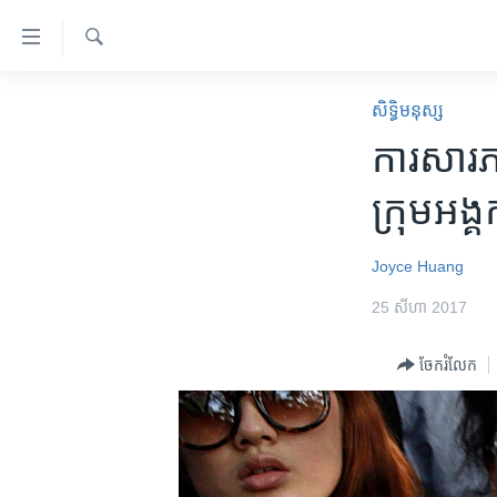
ភ្ជាប់​
ទៅ​
គេហទំព័រ​
ស្វែង​
កម្ពុជា
រក
សិទ្ធិ​មនុស្ស
ទាក់ទង
អន្តរជាតិ
ការ​សារភាព
រំលង​
និង​
អាមេរិក
ក្រុម​អង្
ចូល​
ចិន
ទៅ​​
ទំព័រ​
ហេឡូវីអូអេ
Joyce Huang
ព័ត៌មាន​​
កម្ពុជាច្នៃប្រតិដ្ឋ
25 សីហា 2017
តែ​
ម្តង
ព្រឹត្តិការណ៍ព័ត៌មាន
ចែករំលែក
រំលង​
ទូរទស្សន៍ / វីដេអូ​
និង​
ចូល​
វិទ្យុ / ផតខាសថ៍
ទៅ​
កម្មវិធីទាំងអស់
ទំព័រ​