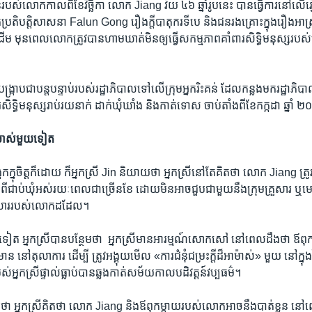
ួន​របស់​លោក​កាល​ពីខែ​វិច្ឆិកា លោក Jiang វ័យ​ ៤៦ ឆ្នាំ​រូប​នេះ បាន​ធ្វើការ​នៅ​លើ​រឿង​
អ្នក​ប្រតិបត្តិ​សាសនា Falun Gong រឿង​ក្ដី​បាតុករ​ទីបេ​ និង​ជនរងគ្រោះ​ក្នុងរឿងអាស
ម មុន​ពេល​លោក​ត្រូវ​បាន​ហាម​ឃាត់​មិន​ឲ្យ​ធ្វើ​សកម្មភាព​គាំពារ​សិទ្ធិ​មនុស្ស​របស់​លោ
្ក្រាប​ជា​បន្តបន្ទាប់​របស់​រដ្ឋាភិបាល​ទៅ​លើ​ក្រុម​អ្នករិះគន់ ដែល​កន្លង​មក​រដ្ឋាភិបា
ិទ្ធិ​មនុស្ស​រាប់​រយ​នាក់​ ដាក់​ឃុំឃាំង និង​កាត់​ទោស​ ចាប់​តាំង​ពី​ខែ​កក្កដា ឆ្នា
​អាម៉ាស់​មួយ​ទៀត
ក​ក្នុចិត្ត​ក៏ដោយ ក៏​អ្នកស្រី Jin ​និយាយ​ថា អ្នកស្រី​នៅ​តែ​គិត​ថា លោក​ Jiang ត្រូវ​ប
ប់​ពី​ជាប់​ឃុំ​អស់​រយៈពេល​ជា​ច្រើន​ខែ ដោយ​មិន​អាច​ជួប​ជាមួយ​នឹង​ក្រុម​គ្រួសារ ឬ​ម
រួសារ​របស់​លោក​ដដែល។
ត អ្នកស្រី​បាន​បន្ថែម​ថា ​ អ្នកស្រី​មាន​អារម្មណ៍​សោកសៅ​ នៅ​ពេល​ដឹង​ថា ឪពុក​ក្
​វត្តមាន​ នៅ​តុលាការ ដើម្បី​ ត្រូវ​អង្គុយ​មើល​ «ការ​ជំនុំជម្រះ​ក្តីដ៏​អាម៉ាស់» មួយ នៅ​ក្ន
​របស់​អ្នកស្រី​ផ្ទាល់ធ្លាប់​បាន​ឆ្លងកាត់​សម័យ​កាល​បដិវត្តន៍​វប្បធម៌។
​ថា អ្នកស្រី​គិត​ថា លោក Jiang និង​ឪពុក​ម្តាយ​របស់​លោក​អាច​នឹង​បាត់ខ្លួន នៅ​