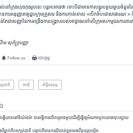
រស់​នៅ​ក្រុង​ហុងកុង​រូប​នេះ បន្ត​អះអាង​ថា ទោះ​បី​ជា​មាន​ការ​បន្ធូរបន្ថយ​មួយ​ចំនួន​
​អនុញ្ញាត​ឲ្យ​ជួប​ក្រុម​គ្រួសារ​ និង​ការ​កាត់ទោស​ «បើក​ចំហ​ជា​សាធារណៈ» ក៏ដោយ
ាន់​តែ​ជា​សញ្ញា​នៃ​ការ​ពង្រឹង​ការ​បង្ក្រាប​របស់​អាជ្ញាធរ​ទៅ​លើ​ក្រុម​សកម្មជន​ការពារ​សិ
 សុភ័ក្ត្របញ្ញា
Follow us
បោះពុម្ព
ន្តរជាតិ
អាស៊ី
សិទ្ធិ​មនុស្ស
ទង
​ធ្វើ​ឃាត​នៅ​មីយ៉ាន់ម៉ា បាន​ធ្វើ​ការ​លើ​គម្រោង​មួយ​ដើម្បី​ធ្វើ​ឲ្យ​អំណាច​ពួក​យោធា​ចុះ​ខ្សោយ
​ម្នាក់​ពី​បទ​ក្បត់​ជាតិ បន្ទាប់​ពី​មាន​ករណី​បាត់​ខ្លួន​មេធាវី​មួយ​រូប​ទៀត