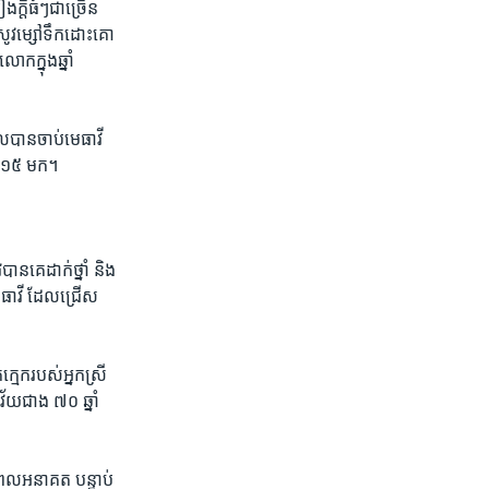
ក្តី​ធំៗ​ជា​ច្រើន
្រូវ​ម្សៅ​ទឹកដោះគោ​
ក​ក្នុង​ឆ្នាំ
ល​បាន​ចាប់​មេធាវី​
ំ ២០១៥ មក។
ាន​គេ​ដាក់​ថ្នាំ និង​
េធាវី​ ដែល​ជ្រើស​
មេក​របស់​អ្នកស្រី
ុង​វ័យ​ជាង ៧០ ឆ្នាំ
ពេល​អនាគត បន្ទាប់​