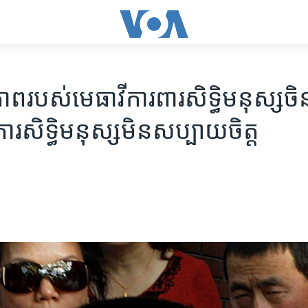
​របស់​មេធាវី​ការពារ​សិទ្ធិ​មនុស្ស​ចិន​ធ្
គការ​សិទ្ធិមនុស្ស​មិន​សប្បាយ​ចិត្ត