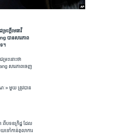
ះ​ក្ដី​មេធាវី​
Jiang បាន​សារភាព​
​ទេ។
ំជម្រះ​នោះ​ថា
Jiang សារភាព​ចេញ​
រណៈ» មួយ ត្រូវ​បាន​
​ពី​បទឧក្រិដ្ឋ ដែល​
មួយទៅ​កាន់​តុលាការ​