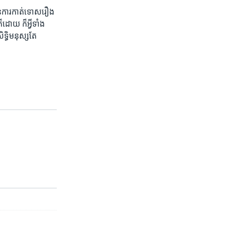
នៃ​ការ​កាត់​ទោស​រឿង​
​ ក៏​អ្វី​ទាំង​
ទ្ធិមនុស្ស​តែ​