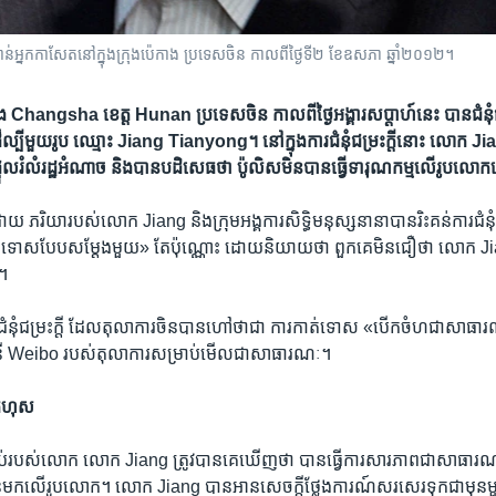
់​អ្នក​កាសែត​នៅ​ក្នុង​ក្រុង​ប៉េកាង ប្រទេស​ចិន កាលពី​ថ្ងៃទី២ ខែឧសភា ឆ្នាំ២០១២។
រុង Changsha ខេត្ត​ Hunan ប្រទេស​ចិន កាល​ពី​ថ្ងៃ​អង្គារ​សប្ដាហ៍​នេះ បាន​ជំនុំ​ជម្រ
​ដ៏​ល្បី​មួយ​រូប ឈ្មោះ Jiang Tianyong។ នៅ​ក្នុង​ការ​ជំនុំជម្រះ​ក្តី​នោះ​ លោក 
ដួល​រំលំ​រដ្ឋ​អំណាច និង​បាន​បដិសេធ​ថា ប៉ូលិស​មិន​បាន​ធ្វើ​ទារុណកម្ម​លើ​រូប​លោក
យ ភរិយា​របស់​លោក Jiang និង​ក្រុម​អង្គការ​សិទ្ធិមនុស្ស​នានា​បានរិះគន់​ការ​ជំនុ
​កាត់​ទោស​បែប​សម្ដែង​មួយ» តែ​ប៉ុណ្ណោះ ដោយ​និយាយ​ថា ពួកគេ​មិន​ជឿ​ថា លោក 
េ។
​ការ​ជំនុំជម្រះ​ក្តី​ ដែល​តុលាការ​ចិន​បាន​ហៅ​ថា​ជា ការ​កាត់​ទោស​ «បើកចំហ​ជា​សាធា
ី Weibo របស់​តុលាការ​សម្រាប់​មើល​ជា​សាធារណៈ។
កំហុស
បញ្ចប់របស់​លោក លោក Jiang ត្រូវ​បាន​គេ​ឃើញ​ថា បាន​ធ្វើ​ការ​សារភាព​ជា​សាធារណៈ
ាន់​មក​លើ​រូបលោក។ លោក Jiang ​បាន​អាន​សេចក្ដី​ថ្លែង​ការណ៍​សរសេរ​ទុក​ជា​មុន​