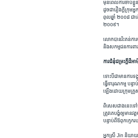
មុន​ពេល​ការ​ចាប់​ខ្ល
ដូចជា​រឿង​ក្ដីក្រុម​
ពុល​ឆ្នាំ ២០០៨ ជា​ដើ
២០០៩។
លោក​បាន​រិះគន់​ការ​បង
និង​សកម្មជន​ការពារ​ស
ការ​ជំនុំជម្រះ​ក្ដី​ដ៏
ទោះបីជា​មាន​ការ​ទង្គុ
ធ្វើ​ទារុណកម្ម បន្ទា
ឡើង​ដោយ​ក្រុម​គ្
ពិសេស​ជាង​នេះ​ទៅ​ទៀ
ត្រូវ​គេ​បង្ខំ​ឲ្យ​មាន
បន្ទាប់​ពី​ឪពុក​ក្មេក
អ្នកស្រី​ Jin និយាយ