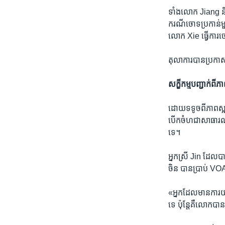
ទាំង​លោក Jiang និង
ករណី​ចោទប្រកាន់​មួយ
លោក Xie ធ្វើ​ការ​ចោ
តុលាការ​បាន​ប្រកា
សក្ខីកម្ម​បញ្ជាក់​ពី
​ដោយ​ទទូច​ពី​ភាព​ស
បើក​ចំហ​ជា​សាធារណៈកាល
ទេ។
អ្នកស្រី​ Jin ដែល​បា
ចិន បាន​ប្រាប់​ VOA
«អ្នក​ដែល​មាន​ការ​យ
ទេ ប៉ុន្តែ​គឺ​លោក​បាន