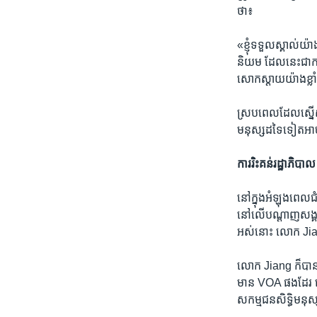
ថា៖
«ខ្ញុំ​ទទួលស្គាល់​យ៉
និយម ដែល​នេះ​ជា​ការ​
សោកស្ដាយ​យ៉ាង​ខ្លាំង​ 
ស្រប​ពេល​ដែល​ស្នើ​
មនុស្ស​ដទៃ​ទៀត​អាច
ការ​រិះគន់​រដ្ឋាភិបាល
នៅ​ក្នុង​អំឡុង​ពេល​ជ
នៅ​លើ​បណ្ដាញ​សង្គម
អស់​នោះ លោក Jiang ប
លោក Jiang ក៏​បាន​រង
មាន VOA ផង​ដែរ ដើ
សកម្មជន​សិទ្ធិ​ម