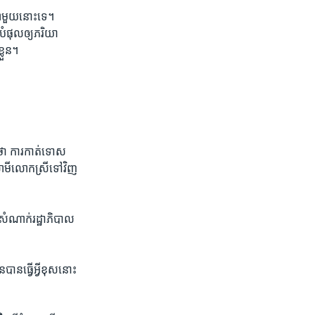
ា​មួយ​នោះ​ទេ។
ំផុល​ឲ្យ​ភរិយា​
្លួន។
​ថា ការ​កាត់ទោស​
វាមី​លោក​ស្រី​ទៅ​វិញ​
ី​សំណាក់​រដ្ឋាភិបាល​
​ធ្វើ​អ្វី​ខុស​នោះ​