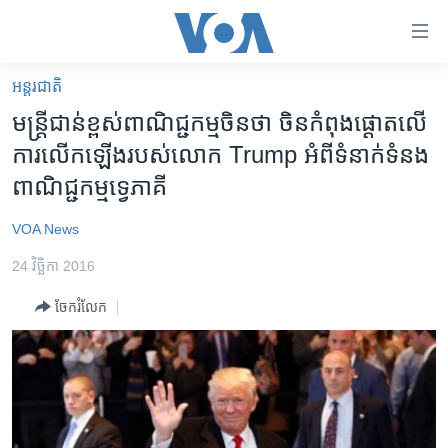
ភ្ជាប់​
ទៅ​
គេហទំព័រ​
អន្តរជាតិ
កម្ពុជា
ទាក់ទង
មន្ត្រី​ជាន់​ខ្ពស់​ពាណិជ្ជកម្ម​ចិន​ថា ចិន​កំពុង​ផ្ដោត​លើ​
រំលង​
អន្តរជាតិ
ការ​លើក​ឡើង​របស់​លោក Trump អំពី​ទំនាក់​ទំនង​
និង​
អាមេរិក
ពាណិជ្ជកម្ម​ទ្វេភាគី
ចូល​
ទៅ​​
ចិន
VOA News
ទំព័រ​
ហេឡូវីអូអេ
ព័ត៌មាន​​
24 វិច្ឆិកា 2016
តែ​
កម្ពុជាច្នៃប្រតិដ្ឋ
ម្តង
ចែករំលែក
ព្រឹត្តិការណ៍ព័ត៌មាន
រំលង​
និង​
ទូរទស្សន៍ / វីដេអូ​
ចូល​
វិទ្យុ / ផតខាសថ៍
ទៅ​
ទំព័រ​
កម្មវិធីទាំងអស់