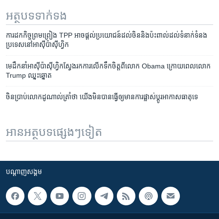
អត្ថបទ​ទាក់ទង
ការ​​ដក​កិច្ចព្រមព្រៀង​ TPP ​អាច​ផ្តល់​ប្រយោជន៍​ដល់​ចិន​និង​ប៉ះពាល់​ដល់​ទំនាក់​ទំនង​
ប្រទេសនៅ​អាស៊ី​ប៉ាស៊ីហ្វិក
មេដឹកនាំ​អាស៊ី​ប៉ាស៊ីហ្វិក​ស្វែង​រក​ការ​លើកទឹក​ចិត្ត​ពីលោក Obama ក្រោយ​ពេល​លោក
Trump ឈ្នះឆ្នោត
ចិន​ប្រាប់​លោក​ដូណាល់​ត្រាំ​ថា ​យើង​មិន​បាន​ធ្វើ​ឲ្យ​មាន​ការ​ផ្លាស់​ប្តូរ​អាកាស​ធាតុ​ទេ
អានអត្ថបទផ្សេងៗទៀត
បណ្តាញ​សង្គម