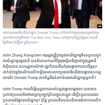
រចនា
សម្ព័ន្ធ​
Khmer English
រំលង​
និង​
បណ្តាញ​សង្គម
ចូល​
ទៅ​
លោក​ប្រធានាធិបតី​ជាប់​ឆ្នោត Donald Trump បក់​ដៃ​ទៅ​កាន់​ក្រុម​មនុស្ស​នៅ​ពេល​
កាន់​
លោក​ចាកចេញ​ពី​អគារ The New York Times នៅ​ក្រោយ​កិច្ចប្រជុំ​មួយ កាលពី​
ទំព័រ​
ថ្ងៃទី២២ ខែវិច្ឆិកា ឆ្នាំ២០១៦។
ភាសា
ស្វែង​
រក
លោក Zhang Xiangchen អនុ​រដ្ឋមន្ត្រី​ក្រសួង​ពាណិជ្ជកម្ម​ចិន​ទទួល​បន្ទុក​
ពាណិជ្ជកម្ម​អន្តរជាតិ បាន​និយាយ​កាល​ពី​ថ្ងៃ​ពុធ​ម្សិលមិញ​នៅ​ក្នុង​រដ្ឋធានី​
វ៉ាស៊ីនតោន សហរដ្ឋ​អាមេរិក​ថា រដ្ឋាភិបាល​ចិន​កំពុង​ផ្ដោត​ការ​យក​ចិត្ត​ទុក​
ដាក់​យ៉ាង​ខ្លាំង​លើ​ការ​លើក​ឡើង​របស់​លោក​ប្រធានាធិបតី​ជាប់​ឆ្នោត​សហរដ្ឋ​
អាមេរិក Donald Trump ពាក់ព័ន្ធ​នឹង​ទំនាក់​ទំនង​ពាណិជ្ជកម្ម​ទ្វេភាគី។
លោក Trump កាល​ពី​ធ្វើ​យុទ្ធនាការ​រក​សំឡេង​ឆ្នោត​កន្លង​មក បាន​ចោទ​
ប្រកាន់​ប្រទេស​ចិន​ថា​ជា​អ្នក​ក្រឡុក​រូបិយវត្ថុ​របស់​ខ្លួន ដើម្បី​ទទួល​បាន​ផល​
ប្រយោជន៍​ផ្នែក​ពាណិជ្ជកម្ម។ ប៉ុន្តែ ប្រទេស​ចិន​បាន​បដិសេធ​ចំពោះ​ការ​លើក​