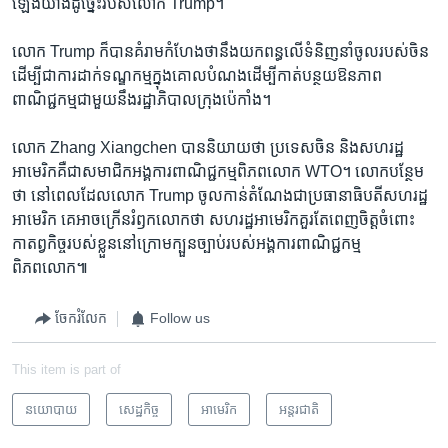
ឡើង​យ៉ាង​ដូច្នេះ​របស់​លោក Trump។
លោក Trump ក៏​បាន​គំរាម​កំហែង​ថា​នឹង​យក​ពន្ធ​លើ​ទំនិញ​នាំ​ចូល​របស់​ចិន
ដើម្បី​ជា​ការ​ដាក់​ទណ្ឌកម្ម​ក្នុង​គោល​បំណង​ដើម្បី​កាត់​បន្ថយ​ឱនភាព​
ពាណិជ្ជកម្ម​ជាមួយ​នឹង​រដ្ឋាភិបាល​ក្រុង​ប៉េកាំង។
លោក Zhang Xiangchen បាន​និយាយ​ថា ប្រទេស​ចិន និង​សហរដ្ឋ​
អាមេរិក​គឺ​ជា​សមាជិក​អង្គការ​ពាណិជ្ជកម្ម​ពិភពលោក WTO។ លោក​បន្ថែម​
ថា នៅ​ពេល​ដែល​លោក Trump ចូល​កាន់​តំណែង​ជា​ប្រធានាធិបតី​សហរដ្ឋ​
អាមេរិក គេ​អាច​ក្រើន​រំឭក​លោក​ថា សហរដ្ឋ​អាមេរិក​គួរតែ​ពេញ​ចិត្ត​ចំពោះ​
កាតព្វកិច្ច​របស់​ខ្លួន​នៅ​ក្រោម​ក្បួន​ច្បាប់​របស់​អង្គការ​ពាណិជ្ជកម្ម​
ពិភពលោក៕
ចែករំលែក
Follow us
This item is part of
នយោបាយ
សេដ្ឋកិច្ច
អាមេរិក​
អន្តរជាតិ