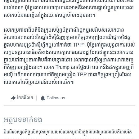
ឡើង​វិញ​គឺ​ជា​គោលការណ៍​សំខាន់​មួយ​នៅ​ក្នុង​គោល​នយោបាយ​ការបរទេស​
របស់​លោក ប៉ុន្តែ​គោល​នយោបាយ​នេះ​អាច​នឹង​មាន​ការ​ផ្លាស់​ប្តូរ​ក្រោយ​ពេល​
លោក​ចប់​អាណត្តិ​នៅ​ក្នុង​រយៈ​៩សប្តាហ៍​ខាង​មុខ​នេះ។
លោក​ប្រធានាធិបតី​និងក្រុម​សម្ព័ន្ធ​មិត្ត​ពាណិជ្ជកម្ម​សេរី​របស់​លោក​បាន​
ចំណាយ​ពេល​រាប់​សិប​ឆ្នាំ​ដើម្បី​ជំរុញ​ឲ្យ​មាន​កិច្ចព្រមព្រៀង​ពាណិជ្ជកម្ម​ដៃ​គូ​
ឆ្លង​មហា​សមុទ្រ​ប៉ាស៊ីហ្វិក​ឬ​ហៅ​កាត់​ថា TPP។ ប៉ុន្តែ​នៅ​ក្នុង​យុទ្ធនាការ​របស់​
បេក្ខជន​ប្រធានាធិបតី​ខាង​គណបក្ស​សាធារណរដ្ឋ​ ដែល​ឥឡូវ​នេះ​លោក​បាន​
ក្លាយ​ទៅ​ជា​ប្រធានាធិបតី​ជាប់​ឆ្នោត​នោះ លោក​បាន​ស្នើ​ឲ្យ​មាន​ការ​ងាក​ចេញ​
ពី​កិច្ច​ព្រមព្រៀង​នោះ។ លោក Trump បាន​ថ្លែង​ថា លោក​នឹង​ដក​ខ្លួន​ចេញ​ពី​
អាស៊ី ហើយ​លោក​បាន​ហៅ​កិច្ច​ព្រមព្រៀង TPP ថា​ជា​កិច្ចព្រមព្រៀង​ដែល​
រំលោភ​ទៅ​លើ​ប្រយោជន៍​របស់​អាមេរិក៕
ចែករំលែក
Follow us
អត្ថបទ​ទាក់ទង
ដំណើរ​ទស្សនកិច្ច​លើក​ចុង​ក្រោយ​របស់​លោក​អូបាម៉ា​ក្នុង​នាម​ជា​ប្រធានាធិបតី​អាមេរិក