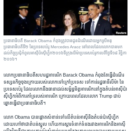
រចនា
សម្ព័ន្ធ​
Khmer English
រំលង​
និង​
បណ្តាញ​សង្គម
ចូល​
ទៅ​
ប្រធានាធិបតី​ Barack Obama កំពុង​ត្រូវ​បាន​ជូន​ដំណើរ​ដោយ​អ្នកស្រី​អនុ
កាន់​
ប្រធានាធិបតី​ទី​២ នៃ​ប្រទេស​ប៉េរូ Mercedes Araoz នៅពេល​ដែល​លោក​បាន​មក​
ទំព័រ​
ដល់​កិច្ច​ប្រជុំ​កំពូល​អាស៊ី​ប៉ាស៊ី​ហ្វិក​២០១៦ទីក្រុង​លីម៉ា​ប្រទេស​ប៉េរូ​កាល​ពី​ថ្ងៃទី​១៨ វិច្ឆិកា​
ភាសា
ស្វែង​
២០១៦។
រក
លោក​ប្រធានាធិបតី​សហរដ្ឋ​អាមេរិក Barack Obama កំពុង​តែ​ធ្វើ​ដំណើរ​
ទស្សនកិច្ច​ចុង​ក្រោយ​របស់​លោក​ទៅ​ក្រៅ​ប្រទេស​ ទៅ​កាន់​រដ្ឋធានី​លីម៉ា​ នៃ​
ប្រទេស​ប៉េរូ ដែល​លោក​នឹង​ធានា​ដល់​សម្ព័ន្ធ​មិត្ត​អាមេរិក​នៅ​ក្នុង​តំបន់​អាស៊ី​ប៉ា
ស៊ីហ្វិក​អំពី​ការ​គាំទ្រ​របស់​អាមេរិក ក្រោយ​ពេល​ដែល​លោក Trump ជាប់​
ឆ្នោត​ធ្វើ​ជា​ប្រធានាធិបតី។
លោក Obama បាន​ផ្តោត​សំខាន់​ទៅ​លើ​តំបន់​អាស៊ី​និង​តំបន់​ប៉ាស៊ីហ្វិក
ដោយ​ហៅ​ថា​ជា​តំបន់​ស្នូល​ ហើយ​ការ​ស្តារ​ទំនាក់​ទំនង​រវាង​អាមេរិក​និង​អាស៊ី​