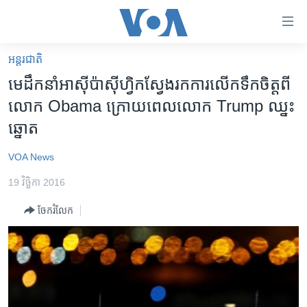
ភ្ជាប់​
ទៅ​
គេហទំព័រ​
អន្តរជាតិ
កម្ពុជា
ទាក់ទង
មេដឹកនាំ​អាស៊ី​ប៉ាស៊ីហ្វិក​ស្វែង​រក​ការ​លើកទឹក​ចិត្ត​ពី
រំលង​
អន្តរជាតិ
លោក Obama ក្រោយ​ពេល​លោក Trump ឈ្នះ
និង​
អាមេរិក
ឆ្នោត
ចូល​
ទៅ​​
ចិន
VOA News
ទំព័រ​
ហេឡូវីអូអេ
ព័ត៌មាន​​
19 វិច្ឆិកា 2016
តែ​
កម្ពុជាច្នៃប្រតិដ្ឋ
ម្តង
ចែករំលែក
ព្រឹត្តិការណ៍ព័ត៌មាន
រំលង​
និង​
ទូរទស្សន៍ / វីដេអូ​
ចូល​
វិទ្យុ / ផតខាសថ៍
ទៅ​
ទំព័រ​
កម្មវិធីទាំងអស់