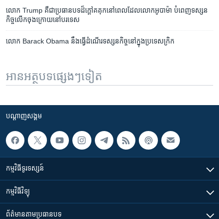
លោក Trump ​គឺ​ជា​ប្រធានបទ​ដ៏​ក្តៅ​គគុក​នៅ​ពេល​ដែល​លោក​​អូបាម៉ា ​បំពេញ​ទស្សន​
កិច្ច​លើក​ចុង​ក្រោយ​នៅ​បរទេស
​លោក Barack Obama នឹង​ធ្វើ​ដំណើរ​ទស្សនកិច្ច​នៅ​ក្នុង​ប្រទេស​ក្រិក
អានអត្ថបទផ្សេងៗទៀត
បណ្តាញ​សង្គម
កម្មវិធី​ទូរទស្សន៍
កម្មវិធី​វិទ្យុ
ព័ត៌មាន​តាមប្រធានបទ​