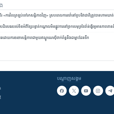
ទង
 «ការវិល​ត្រឡប់​ទៅ​រក​សន្តិភាព​វិញ» ស្រប​ពេល​ការ​តវ៉ា​នៅខួបទិវា​ជាតិ​ត្រូវ​បាន​ហាម​ឃាត់
សេធ​របស់​ចិន​អំពី​ខ្សែ​បន្ទាត់​កណ្តាល​មិន​ផ្លូវការ​នៅ​ច្រក​សមុទ្រ​តៃវ៉ាន់​ធ្វើឲ្យ​មាន​ភាពតាន
ាធ​ដោយ​ការ​ចរចា​សន្តិភាព​ជាមួយ​ឥណ្ឌូណេស៊ី​ពាក់​ព័ន្ធ​នឹង​​ជម្លោះ​ដែន​ទឹក
បណ្តាញ​សង្គម
ក
ី