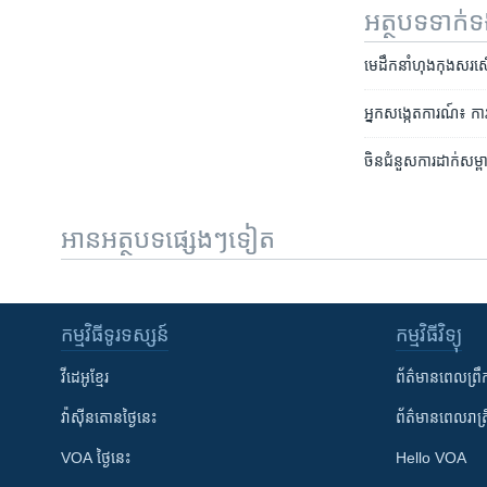
អត្ថបទ​ទាក់
មេដឹកនាំ​ហុងកុង​សរសើរ
អ្នកសង្កេតការណ៍៖ ការបដិ
ចិន​ជំនួស​ការ​ដាក់សម្ព
អានអត្ថបទផ្សេងៗទៀត
កម្មវិធី​ទូរទស្សន៍
កម្មវិធី​វិទ្យុ
វីដេអូ​ខ្មែរ
ព័ត៌មាន​ពេល​ព្រឹ
វ៉ាស៊ីនតោន​ថ្ងៃ​នេះ
ព័ត៌មាន​​ពេល​រាត្រ
VOA ថ្ងៃនេះ
Hello VOA