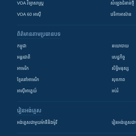
VOA ​វិទ្យាសាស្ត្រ
សំឡេង​ជំនាន់​ថ្មី
VOA 60 អាស៊ី
វេទិកា​អាស៊ាន
ព័ត៌មាន​តាមប្រធានបទ​
កម្ពុជា
នយោបាយ
អន្តរជាតិ
សេដ្ឋកិច្ច
អាមេរិក
សិទ្ធិមនុស្ស
ខ្មែរ​នៅអាមេរិក
សុខភាព
អាស៊ីអាគ្នេយ៍
អប់រំ
រៀន​​អង់គ្លេស
អង់គ្លេស​ជាមួយ​ម៉ានី​និង​ម៉ូរី
រៀន​​​​​​អង់គ្លេ