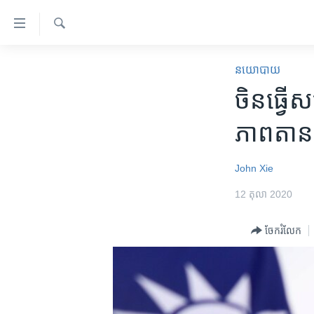
ភ្ជាប់​
ទៅ​
គេហទំព័រ​
ស្វែង​
កម្ពុជា
រក
នយោបាយ
ទាក់ទង
អន្តរជាតិ
ចិន​ធ្វ
រំលង​
និង​
អាមេរិក
ភាព​តាន
ចូល​
ចិន
ទៅ​​
ទំព័រ​
ហេឡូវីអូអេ
John Xie
ព័ត៌មាន​​
កម្ពុជាច្នៃប្រតិដ្ឋ
12 តុលា 2020
តែ​
ម្តង
ព្រឹត្តិការណ៍ព័ត៌មាន
ចែករំលែក
រំលង​
ទូរទស្សន៍ / វីដេអូ​
និង​
ចូល​
វិទ្យុ / ផតខាសថ៍
ទៅ​
កម្មវិធីទាំងអស់
ទំព័រ​