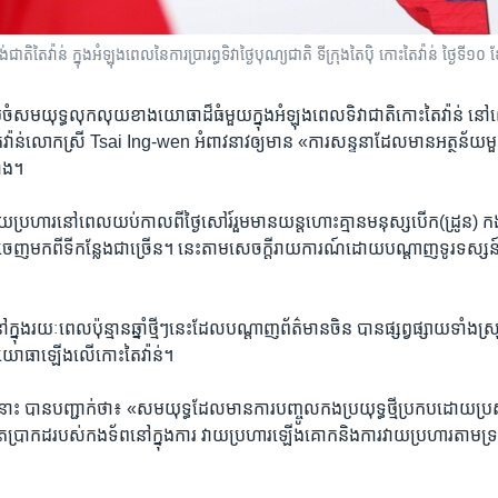
តិ​តៃវ៉ាន់ ក្នុង​អំឡុងពេល​នៃ​ការ​ប្រារព្ធ​ទិវា​ថ្ងៃ​បុណ្យ​ជាតិ ទីក្រុង​តៃប៉ិ កោះតៃវ៉ាន់ ថ្ងៃទ
ំ​សមយុទ្ធ​លុកលុយ​ខាង​យោធាដ៏ធំ​មួយ​ក្នុង​អំឡុង​ពេល​ទិវា​ជាតិ​កោះតៃវ៉ាន់​ ន
ៃវ៉ាន់​លោក​ស្រី Tsai Ing-wen អំពាវនាវ​ឲ្យ​មាន «ការសន្ទនា​ដែល​មាន​អត្ថន័យ
ាំង។
វាយ​ប្រហារនៅពេល​យប់​កាលពី​ថ្ងៃ​សៅរ៍​រួមមាន​យន្តហោះ​គ្មាន​មនុស្ស​បើក(ដ្រូន) កង
ញ​មកពី​ទីកន្លែង​ជា​ច្រើន។ នេះ​តាម​សេចក្តី​រាយការណ៍​ដោយ​បណ្តាញ​ទូរទស្សន៍​ក
​ក្នុង​រយៈពេល​ប៉ុន្មាន​ឆ្នាំ​ថ្មីៗ​នេះដែល​បណ្តាញ​ព័ត៌មាន​ចិន បាន​ផ្សព្វផ្សាយ​ទាំងស្
យោធា​ឡើង​លើ​កោះ​តៃវ៉ាន់។
ះ បាន​បញ្ជាក់​ថា៖ «សមយុទ្ធ​ដែល​មាន​ការបញ្ចូល​កង​ប្រយុទ្ធ​ថ្មីប្រកប​ដោយ​ប្រសិ
ិត​ប្រាកដ​របស់​កងទ័ព​នៅ​ក្នុង​ការ វាយ​ប្រហារ​ឡើង​គោក​និង​ការ​វាយប្រហារ​តាម​ទ្រង