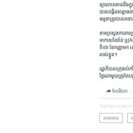
ស្ថានភាព​តានតឹង​ក្នុង
បាន​បង្កើន​សម្ពាធ​ខ
ធម្មតា​ត្រូវ​បាន​គេចា
តាម​ក្រសួង​ការពារ​ប
អាកាស​តៃវ៉ាន់ ​ឬ(AD
ទី១៦ ខែ​កញ្ញា​មក ន
របស់​ខ្លួន។
រដ្ឋាភិបាល​ក្រុង​ប៉េ
ថ្ងៃ​ណាមួយ​ត្រូវតែ​
ចែករំលែក
This item is part of
នយោបាយ
អ