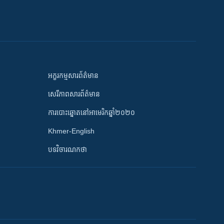
អក្ខរកម្មសារព័ត៌មាន
សេរីភាពសារព័ត៌មាន
ការបោះឆ្នោតនៅអាមេរិកឆ្នាំ២០២០
Khmer-English
បទវិចារណកថា