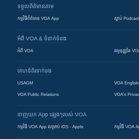
ទទួល​ព័ត៌មាន​តាម
កម្មវិធី​ព័ត៌មាន VOA App
ស្តាប់ Podcas
អំពី​ VOA & ទំនាក់ទំនង
អំពី​ VOA
ធម្មនុញ្ញ​នៃ V
គេហទំព័រ​​ទាក់ទង
USAGM
VOA English
VOA Public Relations
VOA's Privac
ទាញយក​ App ផ្សេងៗ​របស់​ VOA
Khmer English
កម្មវិធី​ VOA App សម្រាប់ iOS - Apple
កម្មវិធី​ VOA
បណ្តាញ​សង្គម