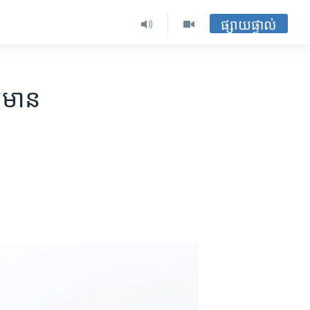
ផ្សាយផ្ទាល់
​មាន​