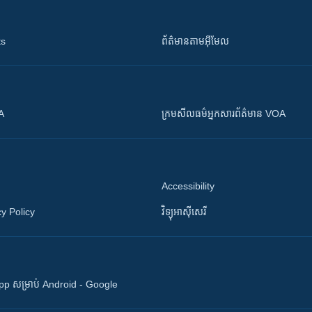
ts
ព័ត៌មាន​តាម​អ៊ីមែល
OA
ក្រម​​​សីលធម៌​​​អ្នក​​​សារព័ត៌មាន VOA
Accessibility
y Policy
វិទ្យុ​អាស៊ី​សេរី
 App សម្រាប់ Android - Google