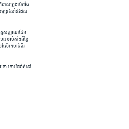
ាភិបាល​ក្រុង​ប៉េកាំង
ុទ្រ​តៃវ៉ាន់​ដែល​
​អត្តសញ្ញាណ​ដែន​
ចាប់តាំង​ពី​ថ្ងៃ​
នៅ​លើ​គេហទំព័រ​
យ​ថា កោះ​តៃវ៉ាន់​នៅ​