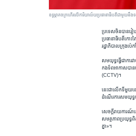
ឧទ្ធម្ភាគចក្រ​ហើរ​លើ​ការិយាល័យ​ប្រធានាធិបតី​ជាមួយ​នឹង​ទង់ជា
ប្រទេសចិន​បាន​រៀបច
ប្រធានាធិបតី​កោះ​ត
រដ្ឋាភិបាល​ក្រុង​ប៉េក
សមយុទ្ធ​ធ្វើ​ជា​ការ
កងទ័ព​អាកាស​បាន​ចេ
(CCTV)។
នេះ​ជា​លើក​ទី​មួយ​នៅ
ដំណើរការ​សមយុទ្ធ​
សេចក្តី​រាយការណ៍​នោ
សមត្ថភាព​ប្រយុទ្ធ​ព
គ្នា»។