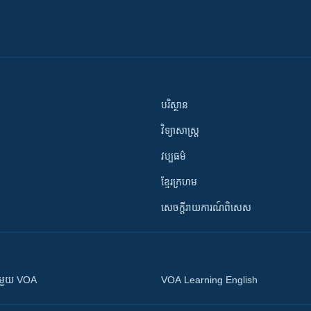
បរិស្ថាន
វិទ្យាសាស្រ្ត
វប្បធម៌
ខ្មែរក្រហម
សេចក្តីរាយការណ៍ពិសេស
ស​​ជាមួយ VOA
VOA Learning English