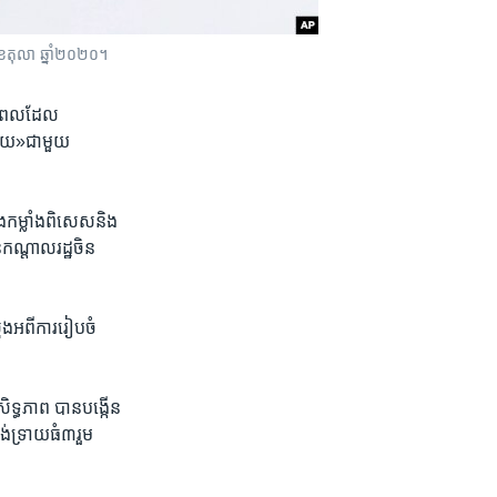
ី១០ ខែតុលា ឆ្នាំ២០២០។
ៅពេល​ដែល​
​មួយ»ជាមួយ​
​កម្លាំង​ពិសេស​និង​
ណ្តាល​រដ្ឋ​ចិន
រុង​អពី​ការរៀបចំ​
ទ្ធភាព​ បាន​បង្កើន​
់ទ្រាយ​ធំ៣​រួម​