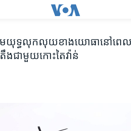
ើ​សមយុទ្ធ​លុកលុយ​ខាង​យោធា​នៅពេល
តឹង​ជាមួយ​កោះតៃវ៉ាន់