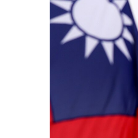
រចនា
សម្ព័ន្ធ​
រំលង​
និង​
ចូល​
ទៅ​
កាន់​
ទំព័រ​
ស្វែង​
រក