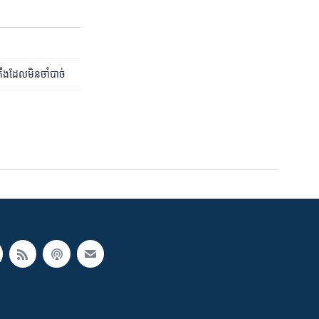
តឹង​ដែល​មិន​ចាំបាច់