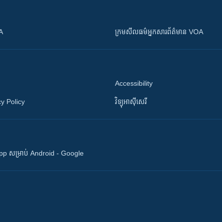
OA
ក្រម​​​សីលធម៌​​​អ្នក​​​សារព័ត៌មាន VOA
Accessibility
y Policy
វិទ្យុ​អាស៊ី​សេរី
 App សម្រាប់ Android - Google