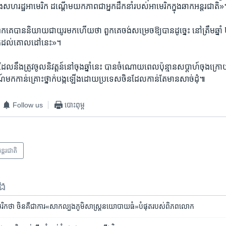
ើង​សហរដ្ឋ​អាមេរិក​ ដណ្ដើម​យក​ភាព​ជា​អ្នក​ដឹកនាំ​របស់​អាមេរិក​ក្នុង​ឆាក​អន្តរជាតិ»។
េ​បាន​និយាយ​ជា​យូរ​មក​ហើយ​ថា ពួក​គេចង់​សម្រេច​ឱ្យ​បានដូច្នេះ​ ​នៅ​ត្រឹម​ឆ្នាំ ២០៥
ែជិតដល់​គោលដៅ​នេះ»។
ង​ត្រូវ​ចូល​និវត្តន៍​នៅ​ចុង​ឆ្នាំ​នេះ បាន​ចំណោយ​ពេល​ប៉ុន្មាន​សប្ដាហ៍​ចុង​ក្រោ
មណ៍​មក​កាន់​គ្រោះថ្នាក់​បង្ក​ឡើង​ដោយ​ប្រទេស​ចិន​ដែល​កាន់​តែ​មាន​សាច់ដុំ៕
Follow us
បោះពុម្ព
ន្តរជាតិ
ទង
អាមេរិក​ថា ​ចិន​គឺ​ជា​ការ​«សាកល្បង​ភូមិសាស្ត្រ​នយោបាយ​ធំ​»បំផុត​របស់​ពិភពលោក