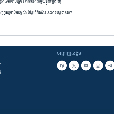
ឋ​អាមេរិក​ចាប់ផ្ដើម​ទំនាក់ទំនង​ជាមួយ​ខ្លួន​ឡើងវិញ
ញ​គួរឱ្យ​ចាប់​អារម្មណ៍​ ប៉ុន្តែ​តើ​កំណើន​នេះ​អាច​បន្ត​បាន​ទេ?
បណ្តាញ​សង្គម
ក
ី