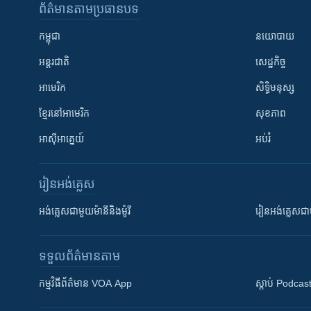
ព័ត៌មាន​តាមប្រធានបទ​
កម្ពុជា
នយោបាយ
អន្តរជាតិ
សេដ្ឋកិច្ច
អាមេរិក
សិទ្ធិមនុស្ស
ខ្មែរ​នៅអាមេរិក
សុខភាព
អាស៊ីអាគ្នេយ៍
អប់រំ
រៀន​​អង់គ្លេស
អង់គ្លេស​ជាមួយ​ម៉ានី​និង​ម៉ូរី
រៀន​​​​​​អង់គ្លេ
ទទួល​ព័ត៌មាន​តាម
កម្មវិធី​ព័ត៌មាន VOA App
ស្តាប់ Podcas