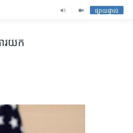
ផ្សាយផ្ទាល់
ការ​យក​