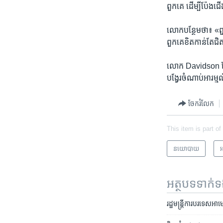
ពួកគេ​ ដើម្បី​ប៉ែង​ជ
លោក​បន្ថែម​ថា៖ «ពួកគ
ពួក​គេ​ខិត​កាន់​ត
លោក​ Davidson ដែលនឹ
បង្វែរ​ចំណាប់​អារម្
ចែករំលែក
This item is part of
នយោបាយ
អ
អត្ថបទ​ទាក់
រដ្ឋមន្ត្រី​ការបរទេស​