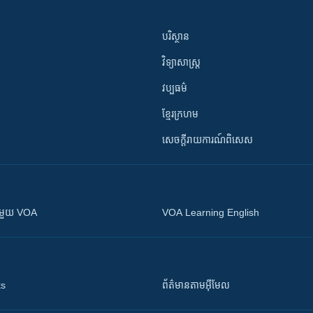
បរិស្ថាន
វិទ្យាសាស្រ្ត
វប្បធម៌
ខ្មែរក្រហម
សេចក្តីរាយការណ៍ពិសេស
ស​​ជាមួយ VOA
VOA Learning English
ts
ព័ត៌មាន​តាម​អ៊ីមែល