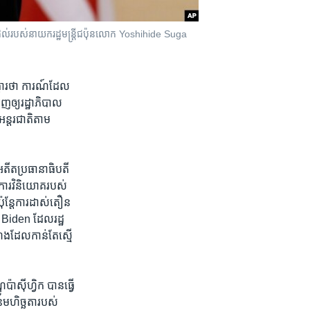
កដល់​របស់​នាយក​រដ្ឋមន្រ្តី​ជប៉ុនលោក Yoshihide Suga
្គារថា​ ការណ៍​ដែល​
ុញឲ្យ​រដ្ឋាភិបាល​
អន្តរជាតិ​តាម​
​អតីត​ប្រធានាធិបតី
ីការ​វិនិយោគរបស់​
ប៉ុន្តែ​ការ​ដាស់តឿន
oe Biden ដែល​រដ្ឋ
ងដែល​កាន់​តែ​ស្មើ​
ាស៊ីហ្វិក បាន​ធ្វើ​
ឿន​មហិច្ឆតា​របស់