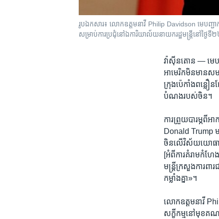
រូបឯកសារ៖ លោកឧត្តមនាវី Philip Davidson មេបញ្ជាការ​នៃ
សម្រាប់​ការប្រជុំ​នៅឯ​ការិយាល័យ​នាយក​រដ្ឋមន្ត្រី​នៅថ្ងៃទ
វ៉ាស៊ីនតោន —
មេបញ
អាមេរិក​មិន​មាន​សមត្
ក្រុង​ប៉េកាំង​ពន្លឿន
បំណង​របស់​ចិន។​
ការ​ព្រួយ​បារម្ភ​ពី
Donald Trump មន្រ្
ចិន​លើ​វិស័យ​យោធា​ ព
[អំពី​ការ​គំរាម​កំហ
មន្ត្រី​ក្រសួង​ការព
កម្លាំង​គ្នា»។​
លោកឧត្តមនាវី Philip
សក្ខីកម្ម​នៅ​មុខ​គណៈក