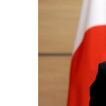
រចនា
សម្ព័ន្ធ​
រំលង​
និង​
ចូល​
ទៅ​
កាន់​
ទំព័រ​
ស្វែង​
រក