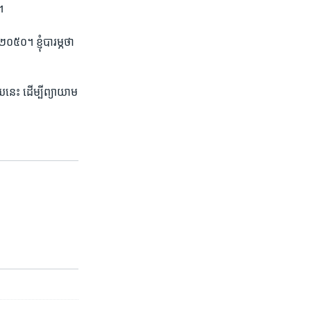
​
០។​ ខ្ញុំ​បារម្ភ​ថា ​
យ​នេះ ដើម្បី​ព្យាយាម