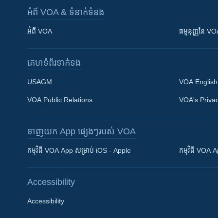
អំពី​ VOA & ទំនាក់ទំនង
អំពី​ VOA
ធម្មនុញ្ញ​នៃ V
គេហទំព័រ​​ទាក់ទង
USAGM
VOA English
VOA Public Relations
VOA's Privac
ទាញយក​ App ផ្សេងៗ​របស់​ VOA
Khmer English
កម្មវិធី​ VOA App សម្រាប់ iOS - Apple
កម្មវិធី​ VOA
បណ្តាញ​សង្គម
Accessibility
Accessibility
ភាសា