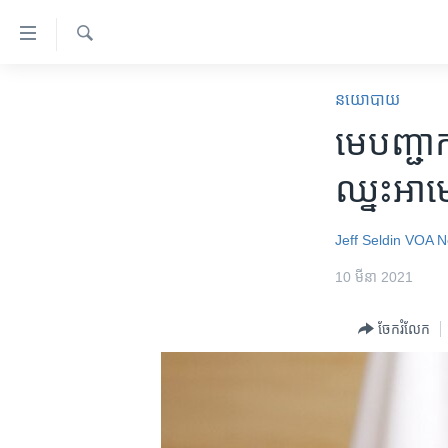
ភ្ជាប់​
ទៅ​
គេហទំព័រ​
ស្វែង​
កម្ពុជា
រក
នយោបាយ
ទាក់ទង
អន្តរជាតិ
មេបញ្ជាក
រំលង​
និង​
អាមេរិក
ឈ្នះ​អាម
ចូល​
ចិន
ទៅ​​
ទំព័រ​
ហេឡូវីអូអេ
Jeff Seldin
VOA N
ព័ត៌មាន​​
កម្ពុជាច្នៃប្រតិដ្ឋ
10 មីនា 2021
តែ​
ម្តង
ព្រឹត្តិការណ៍ព័ត៌មាន
ចែករំលែក
រំលង​
ទូរទស្សន៍ / វីដេអូ​
និង​
ចូល​
វិទ្យុ / ផតខាសថ៍
ទៅ​
កម្មវិធីទាំងអស់
ទំព័រ​