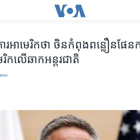
ារ​អាមេរិក​ថា ចិន​កំពុង​ពន្លឿន​ផែន
េរិក​លើ​ឆាក​អន្តរជាតិ
ews