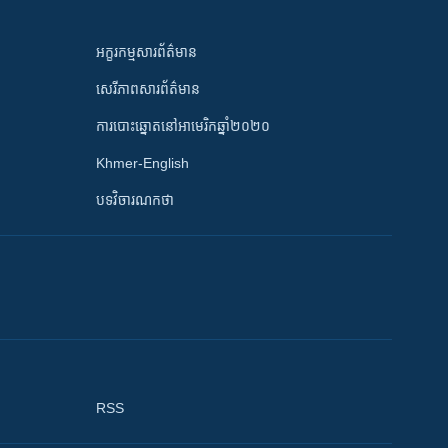
អក្ខរកម្មសារព័ត៌មាន
សេរីភាពសារព័ត៌មាន
ការបោះឆ្នោតនៅអាមេរិកឆ្នាំ២០២០
Khmer-English
បទវិចារណកថា
RSS