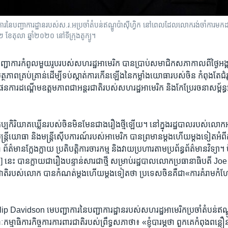
​បញ្ជាការដ្ឋាន​របស់​ស.រ.អ​ប្រចាំ​តំបន់​ឥណ្ឌូ​ប៉ាស៊ីហ្វិក នៅពេលដែល​លោក​រង់ចាំ​ការម
ី២២ ខែតុលា ឆ្នាំ២០២០ នៅ​ទីក្រុងតូក្យូ។
្ជាការ​កំពូល​មួយ​រូប​របស់​សហរដ្ឋ​អាមេរិក បាន​ប្រាប់​សមាជិក​សភា​កាល​ពី​ថ្ងៃ​អង
ថភាពគ្រប់គ្រាន់​ដើម្បី​ទប់ស្កាត់​ការ​កើន​ឡើង​នៃ​កម្លាំង​យោធា​របស់​ចិន កំពុង​តែ​ជំរ
​ផែនការ​ដណ្ដើមឧត្តមភាពជា​អន្តរជាតិ​របស់​សហរដ្ឋ​អាមេរិក ​និង​កែប្រែ​រចនាសម្ព័ន្ធ​
​អាកប្បកិរិយាគឃ្លើន​របស់​ចិន​មិន​មែន​ជាង​រឿង​ថ្មី​ឡើយ។ នៅ​ក្នុង​រដ្ឋបាល​របស់​លោក
តី​យោធា និង​មន្ត្រី​ស៊ើបការណ៍​របស់​អាមេរិក​ បាន​ព្រមាន​ម្ដង​ហើយ​ម្ដង​ទៀតអំព
័ត៌មាន​ក្លែង​ក្លាយ ប្រតិបត្តិការ​ចារកម្ម និង​វាយប្រហារតាម​ប្រព័ន្ធ​ព័ត៌មានវិទ្យា។ 
ែង] នេះ បាន​ក្លាយ​ជា​រឿង​បន្ទាន់​សារ​ជាថ្មី សម្រាប់​រដ្ឋបាល​លោក​ប្រធានាធិបតី J
ារជាតិ​របស់​លោក បាន​កំណត់​ម្ដង​ហើយ​ម្ដង​ទៀត​ថា ប្រទេស​ចិន​គឺជា​«ការ​គំរាមកំហែ
 Davidson មេបញ្ជាការ​នៃ​បញ្ជាការដ្ឋាន​របស់​សហរដ្ឋ​អាមេរិក​ប្រចាំ​តំបន់​ឥណ្ឌូ​ប៉
ម្មាធិការកិច្ចការ​ការពារ​ជាតិរបស់​ព្រឹទ្ធសភា​ថា៖ «ខ្ញុំ​បារម្ភ​ថា​ ពួកគេ​កំពុង​ពន្ល