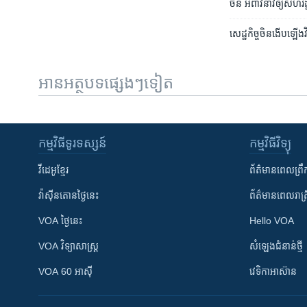
ចិន អំពាវនាវ​ឲ្យ​សហរដ្
សេដ្ឋកិច្ច​ចិន​ងើបឡើង​វិ
អានអត្ថបទផ្សេងៗទៀត
កម្មវិធី​ទូរទស្សន៍
កម្មវិធី​វិទ្យុ
វីដេអូ​ខ្មែរ
ព័ត៌មាន​ពេល​ព្រឹ
វ៉ាស៊ីនតោន​ថ្ងៃ​នេះ
ព័ត៌មាន​​ពេល​រាត្រ
VOA ថ្ងៃនេះ
Hello VOA
VOA ​វិទ្យាសាស្ត្រ
សំឡេង​ជំនាន់​ថ្មី
VOA 60 អាស៊ី
វេទិកា​អាស៊ាន