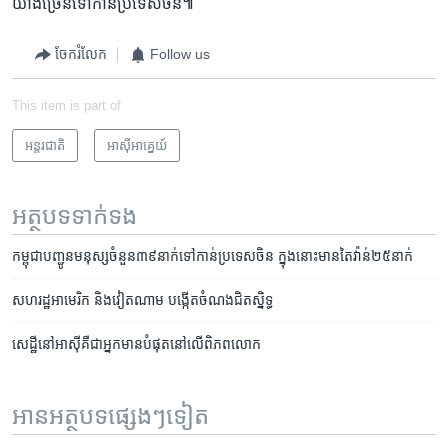
យ៉ាង​ច្រើន​ទៅ​កាន់​ប្រទេស​ចិន៕
ចែករំលែក
Follow us
This item is part of
អន្តរជាតិ
អាស៊ី​អាគ្នេយ៍
អត្ថបទ​ទាក់ទង
កម្ពុជា​បញ្ជូន​មនុស្ស​​ចំនួន​៣៩​នាក់​ទៅ​កាន់​ប្រទេស​ចិន ក្នុង​នោះ​មាន​តៃវ៉ាន់​២៥​នាក់
សហរដ្ឋ​អាមេរិក និង​វៀតណាម បង្កើត​ចំណង​ជិតស្និទ្ធ
សេដ្ឋី​នៅ​អាស៊ី​គឺ​ជា​អ្នក​មាន​បំផុត​នៅ​លើ​ពិភពលោក
អានអត្ថបទផ្សេងៗទៀត