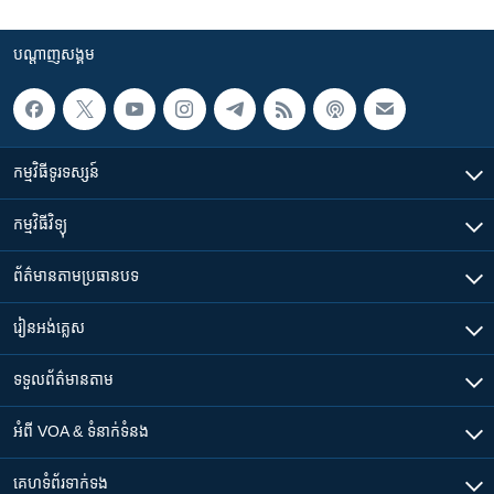
បណ្តាញ​សង្គម
កម្មវិធី​ទូរទស្សន៍
កម្មវិធី​វិទ្យុ
ព័ត៌មាន​តាមប្រធានបទ​
រៀន​​អង់គ្លេស
ទទួល​ព័ត៌មាន​តាម
អំពី​ VOA & ទំនាក់ទំនង
គេហទំព័រ​​ទាក់ទង