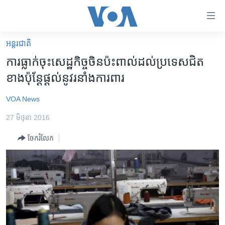
ភ្ជាប់​
ទៅ​
គេហទំព័រ​
អន្តរជាតិ
កម្ពុជា
ទាក់ទង
ការ​ធ្លាក់​ចុះ​សេដ្ឋកិច្ច​ចិន​ប៉ះពាល់​ដល់​ប្រទេស​ជិត​
រំលង​
អន្តរជាតិ
ខាង​ប៉ុន្តែផ្ដល់​នូវរនាំង​ការពារ
និង​
អាមេរិក
ចូល​
VOA News
ទៅ​​
ចិន
ទំព័រ​
27 មិថុនា 2016
ហេឡូវីអូអេ
ព័ត៌មាន​​
ចែករំលែក
តែ​
កម្ពុជាច្នៃប្រតិដ្ឋ
ម្តង
ព្រឹត្តិការណ៍ព័ត៌មាន
រំលង​
និង​
ទូរទស្សន៍ / វីដេអូ​
ចូល​
វិទ្យុ / ផតខាសថ៍
ទៅ​
ទំព័រ​
កម្មវិធីទាំងអស់