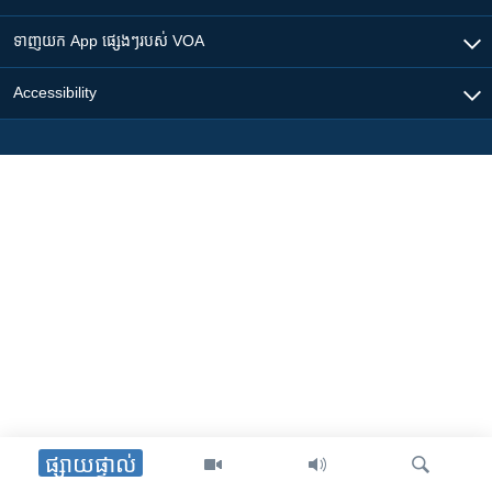
ទាញយក​ App ផ្សេងៗ​របស់​ VOA
Accessibility
ផ្សាយផ្ទាល់