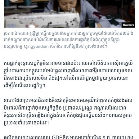
រចនា
សម្ព័ន្ធ​
Khmer English
រំលង​
និង​
បណ្តាញ​សង្គម
ចូល​
រូបភាព​ឯកសារ៖ ស្រ្តី​ម្នាក់​ធ្វើការ​ក្នុង​រោង​ចក្រកាត់ដេរ​ខ្នាត​តូច​មួយដែលផលិត​ផល​ជាង​
ទៅ​
ពាក់​កណ្តាល​បាន​ឈប់​ដំណើរ​ការ​ដោយសារ​តែ​ការ​ធ្លាក់ចុះ​នៃ​ជំនួញ​ក្នុង​ទីក្រុង​
កាន់​
ឧស្សាហកម្ម Qingyundian ប៉េកាំងកាល​ពី​ថ្ងៃ​ទី​១៩ តុលា​២០១៥។
ទំព័រ​
ភាសា
ស្វែង​
ការ​ធ្លាក់​ចុះ​នូវ​សេដ្ឋកិច្ច​ចិន អាច​មាន​ផល​ប៉ះពាល់​ទៅ​លើ​តំបន់​អាស៊ីអាគ្នេយ៍
រក
ខ្លាំង​ជាង​ការ​ដក​ខ្លួន​របស់​អង់គ្លេសចេញ​ពី​សហភាព​អឺរ៉ុប​ដោយសារ​ប្រទេស​
ជិតខាង​ជាច្រើន​របស់​ចិន ពឹងផ្អែក​ទៅលើ​ពាណិជ្ជកម្ម​ជាមួយ​ប្រទេស​នេះ​
ដើម្បី​កំណើន​សេដ្ឋកិច្ច។
​ខណៈ​ដែល​ប្រទេសជិត​ខាង​ចិនជាច្រើន​មាន​អារម្មណ៍​ថាពួកគេ​កំពុង​រង​ផល​
ប៉ះពាល់​ពី​ការ​ធ្លាក់​ចុះ​សេដ្ឋកិច្ច​ចិន ប្រជាពលរដ្ឋ​វណ្ណៈ​កណ្តាល​ដែល​មាន​
ចំនួន​កាន់​តែ​ច្រើន​ឡើង​នៅ​ក្នុង​តំបន់​ ក៏​កំពុង​ជួយ​ធ្វើ​ជា​រនាំង​ការ​ពារ​សម្រាប់​
ប្រទេស​ទាំង​នោះ​ផង​ដែរ។
ផលិតផល​ក្នុង​ស្រុក​សរុប​ឬ GDPចិន មាន​អត្រាកំណើន​ ៦.៧ ភាគរយ ​ក្នុង