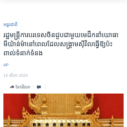
ភ្ជាប់​
ទៅ​
កម្ពុជា
គេហទំព័រ​
អន្តរជាតិ
អន្តរជាតិ
ទាក់ទង
អាមេរិក
រដ្ឋមន្ត្រី​ការបរទេស​ចិន​ជួប​ជាមួយ​មេដឹកនាំ​យោធា​
រំលង​
មីយ៉ាន់ម៉ា​នៅពេល​ដែល​សង្គ្រាម​ស៊ីវិល​ធ្វើ​ឱ្យ​ប៉ះ
ចិន
និង​
ពាល់​ទំនាក់ទំនង
ចូល​
ហេឡូវីអូអេ
ទៅ​​
កម្ពុជាច្នៃប្រតិដ្ឋ
AP
ទំព័រ​
ព័ត៌មាន​​
ព្រឹត្តិការណ៍ព័ត៌មាន
15 សីហា 2024
តែ​
ទូរទស្សន៍ / វីដេអូ​
ម្តង
ចែករំលែក
រំលង​
វិទ្យុ / ផតខាសថ៍
និង​
កម្មវិធីទាំងអស់
ចូល​
ទៅ​
Khmer English
ទំព័រ​