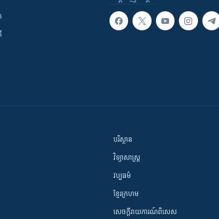
ក
ី
បរិស្ថាន
វិទ្យាសាស្រ្ត
វប្បធម៌
ខ្មែរក្រហម
សេចក្តីរាយការណ៍ពិសេស