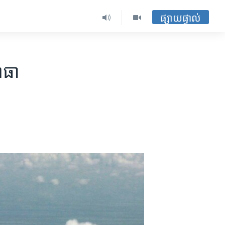
ផ្សាយផ្ទាល់
ធា​