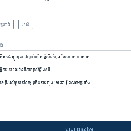
ន្តរជាតិ
អាស៊ី
ទង
សមុទ្រ​ចិន​ខាង​ត្បូងគ្រប​ដណ្តប់លើសន្និសីទ​កំពូល​នៃ​សមាគម​អាស៊ាន
ី​​ការ​បរទេស​​ចិន​​ពិភាក្សា​​សិទ្ធិ​​ដែនដី
​ត្រី​របស់​ខ្លួន​​នៅ​សមុទ្រ​ចិន​ខាង​ត្បូង ទោះ​ជា​វៀតណាម​ប្រឆាំង​
បណ្តាញ​សង្គម