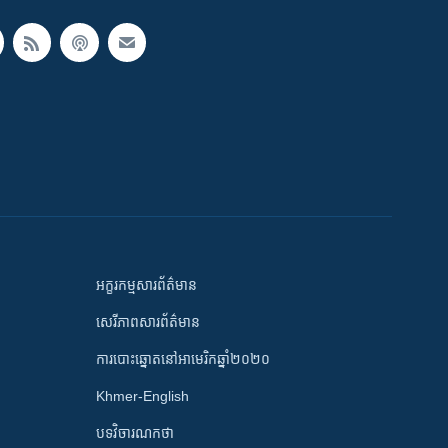
អក្ខរកម្មសារព័ត៌មាន
សេរីភាពសារព័ត៌មាន
ការបោះឆ្នោតនៅអាមេរិកឆ្នាំ២០២០
Khmer-English
បទវិចារណកថា