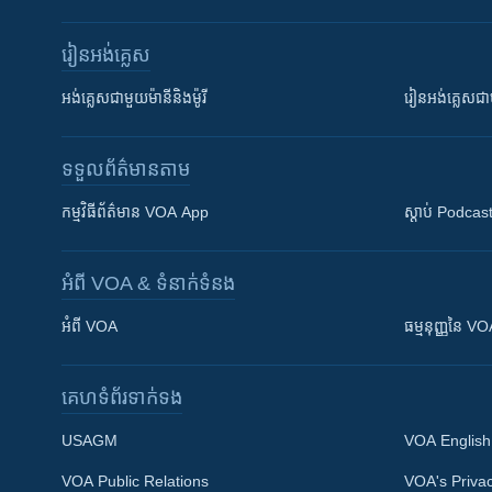
រៀន​​អង់គ្លេស
អង់គ្លេស​ជាមួយ​ម៉ានី​និង​ម៉ូរី
រៀន​​​​​​អង់គ្លេ
ទទួល​ព័ត៌មាន​តាម
កម្មវិធី​ព័ត៌មាន VOA App
ស្តាប់ Podcas
អំពី​ VOA & ទំនាក់ទំនង
អំពី​ VOA
ធម្មនុញ្ញ​នៃ V
គេហទំព័រ​​ទាក់ទង
USAGM
VOA English
VOA Public Relations
VOA's Privac