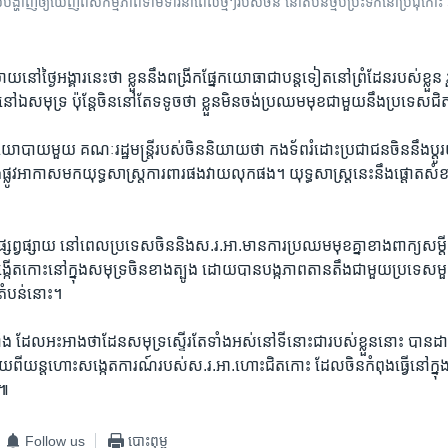
​ឲ្យ​ឃើញ​ពី​សកម្មភាព​ទាម​ទារ​នា​ពេល​ថ្មីៗ​របស់​ចិន​ នៅ​តំបន់​ថ្ម​ប៉ប្រះ​ទឹក​នៅ​ប្រជុំ​កោះ​ Spr
នៅ​ថ្ងៃ​អង្គារ​នេះ​ថា ​ខ្លួន​នឹងពង្រីក​ផ្នែក​យោធា​ជា​បន្ត​ទៀត​នៅ​ព្រំដែន​របស់​ខ្លួន​ រ
នៅ​ឯ​សមុទ្រ ​ប៉ុន្តែ​ចិន​នៅ​តែ​ទទូច​ថា​ ខ្លួន​មិន​ចង់​ប្រឈម​មុខ​ជា​មួយ​នឹង​ប្រទេស​
បាយ​មួយ គណៈ​រដ្ឋមន្រ្តី​របស់​ចិន​និយាយ​ថា​ កងទ័ព​រំដោះ​ប្រជាជន​ចិន​នឹង​ប្តូរ​យុទ
ាង​ផ្លូវ​អាកាស​មក​យុទ្ធសាស្ត្រ​ការពារ​ផង​វាយ​លុក​ផង។​ យុទ្ធសាស្ត្រ​នេះ​នឹង​ផ្តោត​សំ
ផ្សព្វផ្សាយ​ នៅ​ពេល​ប្រទេស​ចិននិង​ស.រ.អា.​មាន​ការប្រឈម​មុខ​គ្នា​ខាង​ពាក្យ​សម្តី
បង្កើត​កោះ​នៅ​ក្នុង​សមុទ្រ​ចិន​ខាងត្បូង​ ដោយ​បាន​បង្ក​ភាព​តានតឹង​ជាមួយ​ប្រទេស​
តំបន់​នោះ។
ំង​ ដែល​អះអាង​ថា​ដែន​សមុទ្រ​ស្ទើរ​តែ​ទាំងអស់​នៅ​ទីនោះ​ជា​របស់​ខ្លួន​នោះ​ បាន​ដាក់​ពាក
​ពី​យន្តហោះសង្កេត​ការណ៍​របស់​ស.រ.អា.​ហោះ​ជិត​កោះ​ ដែល​ចិន​កំពុង​ធ្វើ​នៅ​ក្នុង​សម
ះ៕
Follow us
បោះពុម្ព