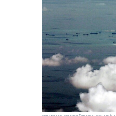
រចនា
សម្ព័ន្ធ​
រំលង​
និង​
ចូល​
ទៅ​
កាន់​
ទំព័រ​
ស្វែង​
រក