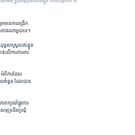
atly ក្នុង​សមុទ្រ​ចិន​ខាងត្បូង​ កាល​ពី​ថ្ងៃ​ទី​១១​ ខែ​
ួម​មាន​ការ​ពង្រីក​
ជិត​ខាង​ណា​មួយ​ទេ។​
្ធសាស្ត្ររបស់​ខ្លួន​
ខាន់​លើ​ការការពារ​
​ អំពីការ​ដែល​
មួយ​ចំនួន​ ដែល​បាន​
្យ​តវ៉ា​ផ្លូវ​ការ​
ុទ្រ​ជិត​ប្រជុំ​