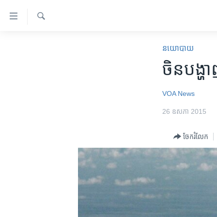
ភ្ជាប់​
ទៅ​
គេហទំព័រ​
ស្វែង​
កម្ពុជា
រក
នយោបាយ
ទាក់ទង
អន្តរជាតិ
ចិន​​​បង
រំលង​
និង​
អាមេរិក
ចូល​
VOA News
ចិន
ទៅ​​
26 ឧសភា 2015
ទំព័រ​
ហេឡូវីអូអេ
ព័ត៌មាន​​
កម្ពុជាច្នៃប្រតិដ្ឋ
ចែករំលែក
តែ​
ម្តង
ព្រឹត្តិការណ៍ព័ត៌មាន
រំលង​
ទូរទស្សន៍ / វីដេអូ​
និង​
ចូល​
វិទ្យុ / ផតខាសថ៍
ទៅ​
កម្មវិធីទាំងអស់
ទំព័រ​