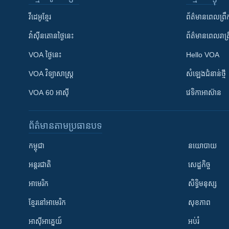
វីដេអូ​ខ្មែរ
ព័ត៌មាន​ពេល​ព្រឹ
វ៉ាស៊ីនតោន​ថ្ងៃ​នេះ
ព័ត៌មាន​​ពេល​រាត្រ
VOA ថ្ងៃនេះ
Hello VOA
VOA ​វិទ្យាសាស្ត្រ
សំឡេង​ជំនាន់​ថ្មី
VOA 60 អាស៊ី
វេទិកា​អាស៊ាន
ព័ត៌មាន​តាមប្រធានបទ​
កម្ពុជា
នយោបាយ
អន្តរជាតិ
សេដ្ឋកិច្ច
អាមេរិក
សិទ្ធិមនុស្ស
ខ្មែរ​នៅអាមេរិក
សុខភាព
អាស៊ីអាគ្នេយ៍
អប់រំ