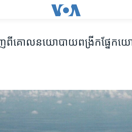
្ហាញ​ពី​គោល​នយោបាយ​ពង្រីកផ្នែក​យោ