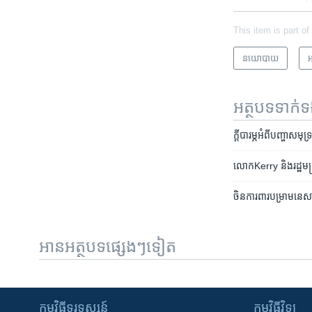
This item is part of
នយោបាយ
អ
អត្ថបទ​ទាក់
ក្តី​បារម្ភ​អំពី​បញ្ហា​
លោក​​Kerry ​និង​​រដ្ឋមន្រ្ត
ចិន​ការពារ​បម្រាម​នេសាទ
អានអត្ថបទផ្សេងៗទៀត
កម្មវិធី​ទូរទស្សន៍
កម្មវិធី​វិទ្យុ