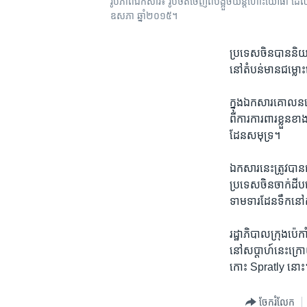
រូប​ភាព​ឯកសារ៖ រូប​ថត​ចេញ​ពី​បង្អួច​យន្តហោះ​យោធា​ ដែល​បង្ហាញ
ឧសភា​ ឆ្នាំ​២០១៥។
ប្រទេស​ចិន​បាន​និយាយ​
នៅ​តំបន់​មាន​ជម្លោះ​
ក្នុង​ឯកសារ​គោល​នយោ
ពី​ការការពារ​ខ្លួន​ខ
ដែន​សមុទ្រ។​
ឯកសារ​នេះ​ត្រូវ​បាន​
ប្រទេស​ចិន​ចាក់​ដី​
ទាមទារ​ដែន​ទឹក​នៅ​
រដ្ឋាភិបាល​ក្រុងប៉េកា
នៅ​សប្តាហ៍​នេះ​ក្រោយ
កោះ​ Spratly ​នោ
ចែករំលែក