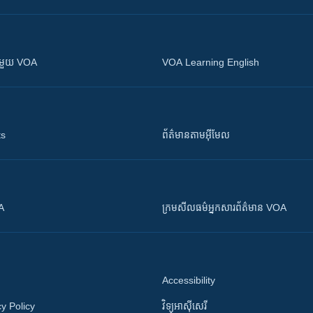
ស​​ជាមួយ VOA
VOA Learning English
ts
ព័ត៌មាន​តាម​អ៊ីមែល
OA
ក្រម​​​សីលធម៌​​​អ្នក​​​សារព័ត៌មាន VOA
Accessibility
y Policy
វិទ្យុ​អាស៊ី​សេរី