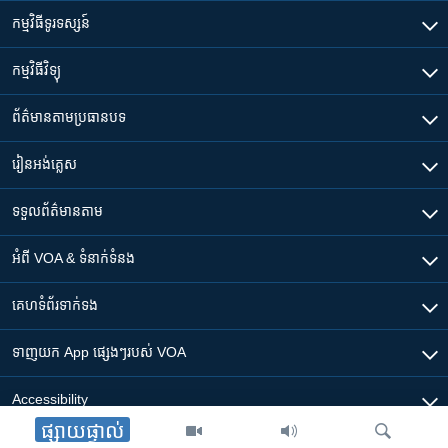
កម្មវិធី​ទូរទស្សន៍
កម្មវិធី​វិទ្យុ
ព័ត៌មាន​តាមប្រធានបទ​
រៀន​​អង់គ្លេស
ទទួល​ព័ត៌មាន​តាម
អំពី​ VOA & ទំនាក់ទំនង
គេហទំព័រ​​ទាក់ទង
ទាញយក​ App ផ្សេងៗ​របស់​ VOA
Accessibility
ផ្សាយផ្ទាល់