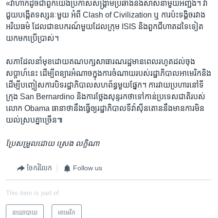
«វា​ហាក់​ដូច​ជា​ពួក​យើង​ប្រកាស​សង្គ្រាម​ប្រឆាំង​នឹង​សាសនា​មួយ​អញ្ជឹង។​ វា​
ជួយ​បង្កើត​ទស្សនៈ​មួយ​ អំពី​ Clash of Civilization ឬ​ ការ​ប៉ះ​ទង្គិច​រវាង​
អរិយធម៌​ ដែល​ជា​ឧបករណ៍​មួយ​ដែល​ក្រុម​ ISIS និង​ពួក​ជីហាត​ដទៃ​ទៀត​
យក​មក​ប្រើ​ប្រាស់។​
សភា​ដែល​នាំ​មុខ​ដោយ​គណបក្ស​សាធារណរដ្ឋ​មាន​ពេល​រហូត​ដល់​ចុង​
សប្តាហ៍​នេះ ​ដើម្បី​ពន្យារអំណាចក្នុង​ការ​ចំណាយ​របស់​រដ្ឋាភិបាល​អាមេរិក​និង​
ដើម្បី​បញ្ចៀស​ការ​បិទ​រដ្ឋាភិបាល​សហព័ន្ធ​មួយ​ផ្នែក។​ ការ​វាយ​ប្រហារ​នៅ​ទី​
ក្រុង​ San Bernardino និង​ការ​ថ្លែង​សុន្ទរកថា​ទៅ​កាន់​ប្រទេស​ជាតិ​របស់​
លោក Obama ធានា​ថា​នឹង​ធ្វើ​ឲ្យ​រដ្ឋាភិបាល​ទីវ៉ាស៊ីនតោន​នឹង​មាន​ការ​មិន​
យល់​ស្រប​គ្នា​ច្រើន៕​
ប្រែសម្រួលដោយ ស្រេង​ លក្ខិណា
ចែករំលែក
Follow us
This item is part of
នយោបាយ
អាមេរិក​