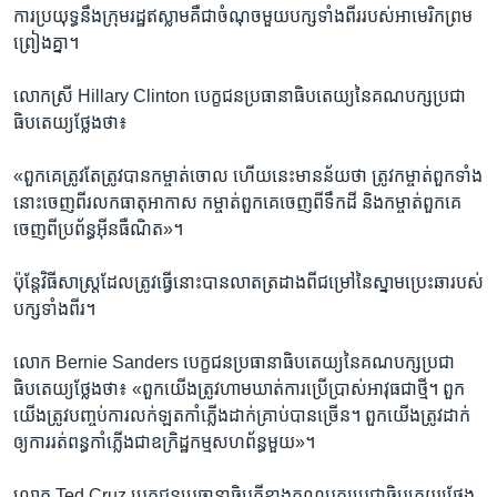
ការ​ប្រយុទ្ធ​នឹង​ក្រុម​រដ្ឋ​ឥស្លាម​គឺ​ជា​ចំណុច​មួយ​បក្ស​ទាំង​ពីរ​របស់​អាមេរិក​ព្រម
ព្រៀង​គ្នា។​
លោក​ស្រី​ Hillary Clinton បេក្ខជន​ប្រធានាធិបតេយ្យ​នៃ​គណបក្ស​ប្រជា
ធិបតេយ្យ​ថ្លែង​ថា៖​
«ពួក​គេ​ត្រូវ​តែ​ត្រូវ​បាន​កម្ចាត់​ចោល​ ហើយ​នេះ​មាន​ន័យ​ថា​ ត្រូវ​កម្ចាត់​ពួក​ទាំង​
នោះ​ចេញ​ពី​រលក​ធាតុ​អាកាស​ កម្ចាត់​ពួក​គេ​ចេញ​ពី​ទឹក​ដី​ និង​កម្ចាត់​ពួក​គេ​
ចេញ​ពី​ប្រព័ន្ធ​អ៊ីនធឺណិត»។​
ប៉ុន្តែ​វិធីសាស្ត្រដែល​ត្រូវ​ធ្វើ​នោះ​បាន​លាត​ត្រដាង​ពី​ជម្រៅ​នៃ​ស្នាម​ប្រេះ​ឆា​របស់
បក្ស​ទាំង​ពីរ។
លោក​ Bernie Sanders បេក្ខជន​ប្រធានាធិបតេយ្យ​នៃ​គណបក្ស​ប្រជា
ធិបតេយ្យ​ថ្លែង​ថា៖ «ពួក​យើង​ត្រូវ​ហាម​ឃាត់​ការ​ប្រើ​ប្រាស់​អាវុធ​ជា​ថ្មី។​ ពួក​
យើង​ត្រូវ​បញ្ចប់​ការ​លក់ឡត​កាំភ្លើងដាក់គ្រាប់បានច្រើន។​ ពួក​យើង​ត្រូវ​ដាក់​
ឲ្យ​ការរត់ពន្ធ​កាំភ្លើង​ជា​ឧក្រិដ្ឋកម្ម​សហព័ន្ធ​មួយ»។​
លោក​ Ted Cruz បេក្ខជន​ប្រធានាធិបតី​ខាង​គណបក្ស​ប្រជាធិបតេយ្យ​ថ្លែង​