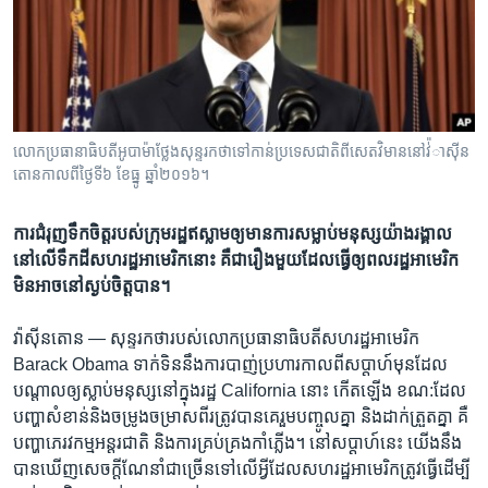
រចនា
សម្ព័ន្ធ​
Khmer English
រំលង​
និង​
បណ្តាញ​សង្គម
ចូល​
ទៅ​
លោក​​​ប្រធានាធិបតី​​​អូបាម៉ា​​​ថ្លែង​​​សុន្ទរកថា​​​ទៅ​​​កាន់​​​ប្រទេស​​​ជាតិ​​​ពី​​​​​​សេតវិមាន​​​នៅ​​​វ់៉ាស៊ីន​​​
កាន់​
តោន​​​កាល​​​ពី​​​ថ្ងៃ​​​ទី​​​៦ ខែ​​​ធ្នូ ឆ្នាំ​​​២០១៦។
ទំព័រ​
ភាសា
ស្វែង​
ការ​ជំរុញ​ទឹក​ចិត្ត​របស់​ក្រុម​រដ្ឋ​ឥស្លាម​​ឲ្យ​មាន​​​ការ​​​សម្លាប់​មនុស្ស​យ៉ាង​រង្គាល
រក
នៅ​លើ​ទឹក​ដី​សហរដ្ឋ​អាមេរិក​នោះ​ គឺ​ជា​រឿង​​​មួយ​​​ដែល​​​ធ្វើ​​​ឲ្យ​​​​ពលរដ្ឋ​អាមេរិក​​​​​​​​​​​​​
មិន​​​អាច​​​នៅ​​​ស្ងប់​​​ចិត្ត​​​បាន។​
វ៉ាស៊ីនតោន —
សុន្ទរកថា​របស់​លោក​ប្រធានាធិបតី​សហរដ្ឋអាមេរិក​
Barack Obama ទាក់ទិន​នឹង​ការ​បាញ់​ប្រហារ​កាល​ពី​សប្តាហ៍​មុន​ដែល​
បណ្តាល​ឲ្យ​ស្លាប់​មនុស្ស​នៅ​ក្នុង​រដ្ឋ​ California​ នោះ​ កើត​ឡើង​ ខណ:​ដែល​
បញ្ហា​សំខាន់​និង​ចម្រូង​ចម្រាស​ពីរ​ត្រូវ​បាន​គេ​រួម​បញ្ចូល​គ្នា​ និង​ដាក់​ត្រួត​គ្នា​ គឺ​
បញ្ហា​ភេរវកម្ម​អន្តរជាតិ​ និង​ការ​គ្រប់​គ្រង​កាំភ្លើង។​ នៅ​សប្តាហ៍​នេះ​ យើង​នឹង​
បាន​ឃើញ​សេចក្តី​ណែនាំ​ជា​ច្រើន​ទៅ​លើ​អ្វី​ដែល​សហរដ្ឋ​អាមេរិក​ត្រូវ​ធ្វើ​ដើម្បី​