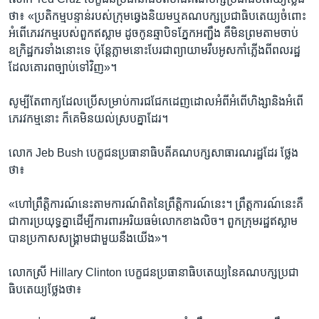
ថា៖ «ប្រតិកម្ម​បន្ទាន់​របស់​ក្រុម​ឆ្វេង​និយម​ឬគណបក្ស​ប្រជាធិបតេយ្យ​ចំពោះ​
អំពើ​ភេរវកម្ម​របស់​ពួក​ឥស្លាម​ ដូច​កូន​ឆ្មា​បិទ​ភ្នែក​អញ្ជឹង​ គឺ​មិន​ព្រម​តាម​ចាប់​
ឧក្រិដ្ឋករ​ទាំង​នោះ​ទេ​ ប៉ុន្តែ​ភ្លាម​នោះ​បែរ​ជា​ព្យាយាម​រឹប​អូស​កាំភ្លើង​ពី​ពលរដ្ឋ​
ដែល​គោរព​ច្បាប់​ទៅ​វិញ»។​
សូម្បី​តែពាក្យ​ដែល​ប្រើ​សម្រាប់​ការ​ជជែក​ដេញ​ដោល​អំពី​អំពើ​ហិង្សា​និង​អំពើ​
ភេរវកម្ម​នោះ​ ក៏គេ​មិនយល់ស្របគ្នាដែរ។​
លោក Jeb Bush បេក្ខជន​ប្រធានាធិបតី​គណបក្ស​សាធារណរដ្ឋដែរ ថ្លែង​
ថា៖
«ហៅ​ព្រឹត្តិការណ៍នេះ​តាម​ការណ៍​ពិត​នៃ​ព្រឹត្តិការណ៍​នេះ។​ ព្រឹត្តការណ៍​នេះ​គឺ​
ជា​ការ​ប្រយុទ្ធ​គ្នា​ដើម្បីការពារអរិយធម៌​លោក​ខាង​លិច។​ ពួក​ក្រុម​រដ្ឋ​ឥស្លាម​
បាន​ប្រកាស​សង្គ្រាម​ជាមួយ​នឹង​យើង»។​
លោក​ស្រី​ Hillary Clinton បេក្ខជន​ប្រធានាធិបតេយ្យ​នៃ​គណបក្ស​ប្រជា
ធិបតេយ្យ​ថ្លែង​ថា៖