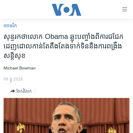
ភ្ជាប់​
ទៅ​
គេហទំព័រ​
អាមេរិក​
កម្ពុជា
ទាក់ទង
សុន្ទរកថា​​​លោក​ Obama ឆ្លុះ​​​បញ្ចាំង​​​ពី​​​ការ​ជជែក​​​
រំលង​
អន្តរជាតិ
ដេញដោល​​​កាន់​​​តែ​​​តឹងតែង​ទាក់ទិន​នឹង​ការ​ពង្រឹង​
និង​
អាមេរិក
សន្តិសុខ
ចូល​
ទៅ​​
ចិន
Michael Bowman
ទំព័រ​
ហេឡូវីអូអេ
ព័ត៌មាន​​
08 ធ្នូ 2015
តែ​
កម្ពុជាច្នៃប្រតិដ្ឋ
ម្តង
ចែករំលែក
ព្រឹត្តិការណ៍ព័ត៌មាន
រំលង​
និង​
ទូរទស្សន៍ / វីដេអូ​
ចូល​
វិទ្យុ / ផតខាសថ៍
ទៅ​
ទំព័រ​
កម្មវិធីទាំងអស់