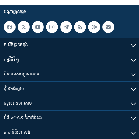
បណ្តាញ​សង្គម
កម្មវិធី​ទូរទស្សន៍
កម្មវិធី​វិទ្យុ
ព័ត៌មាន​តាមប្រធានបទ​
រៀន​​អង់គ្លេស
ទទួល​ព័ត៌មាន​តាម
អំពី​ VOA & ទំនាក់ទំនង
គេហទំព័រ​​ទាក់ទង