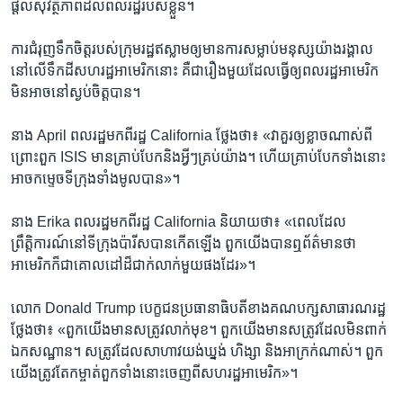
ផ្តល់​សុវត្ថិភាព​ដល់​ពលរដ្ឋ​របស់​ខ្លួន។​ ​
ការ​ជំរុញ​ទឹក​ចិត្ត​របស់​ក្រុម​រដ្ឋ​ឥស្លាមឲ្យ​មាន​ការ​សម្លាប់​មនុស្ស​យ៉ាង​រង្គាល
នៅ​លើ​ទឹក​ដី​សហរដ្ឋ​អាមេរិក​នោះ​ គឺ​ជា​រឿង​មួយ​ដែល​ធ្វើ​ឲ្យពលរដ្ឋ​អាមេរិក​
មិន​អាច​នៅ​ស្ងប់​ចិត្ត​បាន។​
នាង April ពលរដ្ឋ​មក​ពី​រដ្ឋ​ California ថ្លែង​ថា៖ «វា​គួរ​ឲ្យ​ខ្លាច​ណាស់​ពី​
ព្រោះ​ពួក​ ISIS មាន​គ្រាប់​បែក​និង​អ្វីៗ​គ្រប់​យ៉ាង។​ ហើយ​គ្រាប់​បែក​ទាំង​នោះ​
អាច​កម្ទេច​ទី​ក្រុង​ទាំង​មូល​បាន»។​
នាង​ Erika ពលរដ្ឋ​មក​ពី​រដ្ឋ​ California និយាយ​ថា៖ «ពេល​ដែល​
ព្រឹត្តិការណ៍​នៅ​ទីក្រុង​ប៉ារីស​បាន​កើតឡើង​ ពួក​យើង​បាន​ឮ​ព័ត៌មាន​ថា​
អាមេរិក​ក៏​ជា​គោលដៅ​ដ៏​ជាក់​លាក់​មួយ​ផង​ដែរ»។​
លោក​ Donald Trump បេក្ខជន​ប្រធានាធិបតី​ខាង​គណបក្សសាធារណរដ្ឋ
ថ្លែង​ថា៖ «ពួក​យើង​មាន​សត្រូវ​លាក់​មុខ។​ ពួកយើង​មាន​សត្រូវ​ដែល​មិន​ពាក់​
ឯក​សណ្ឋាន។​ សត្រូវ​ដែល​សាហាវ​យង់ឃ្នង់​ ហិង្សា​ និង​អាក្រក់ណាស់។​ ពួក​
យើង​ត្រូវ​តែ​កម្ចាត់​ពួក​ទាំង​នោះ​ចេញ​ពី​សហរដ្ឋ​អាមេរិក»។​