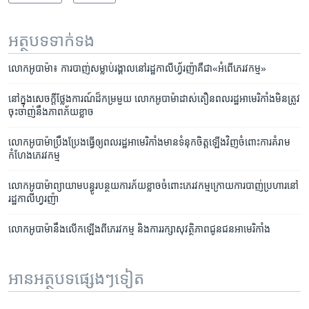
អត្ថបទ​ទាក់ទង
លោកអូបាម៉ា៖ ការ​បាញ់​សម្លាប់​រង្គាល​នៅរដ្ឋ​កាលីហ្វ័រញ៉ាគឺ​ជា​«អំពើ​ភេរវកម្ម»
នៅ​ក្នុង​សេចក្តី​ថ្លែង​ការណ៍​ដ៏​កម្រ​មួយ​ លោក​អូបាម៉ា​ដាស់​តឿន​ពលរដ្ឋ​អាមេរិកាំង​មិន​ត្រូវ​
ចុះចាញ់​នឹង​ភាព​ភ័យ​ខ្លាច
លោក​អូបាម៉ា​ប្រឹងប្រែង​​ធ្វើ​ឲ្យ​ពលរដ្ឋ​អាមេរិកាំង​មាន​ទំនុកចិត្តឡើង​វិញ​​ចំពោះ​ការ​គំរាម
កំហែង​ភេរវកម្ម
លោក​អូបាម៉ា​ព្យាយាម​បន្ធូរ​បន្ថយ​ការ​ភ័យ​ខ្លាច​ចំពោះ​ភេរវកម្ម​ក្រោយ​ការ​បាញ់​ប្រហារ​នៅ​​
រដ្ឋ​កាលីហ្វរញ៉ា
លោក​អូបាម៉ា​នឹង​លើកឡើង​ពី​ភេរវកម្ម និង​ការ​រក្សា​សុវត្ថិភាព​ជូន​ជន​អាមេរិកាំង​
អានអត្ថបទផ្សេងៗទៀត