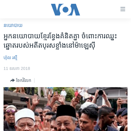
ភ្ជាប់​
ទៅ​
គេហទំព័រ​
នយោបាយ
កម្ពុជា
ទាក់ទង
អ្នកនយោបាយ​ខ្មែរ​ខ្វែង​គំនិត​គ្នា ចំពោះ​ការឈ្នះ​
រំលង​
អន្តរជាតិ
ឆ្នោត​របស់​អតីត​បុរស​ខ្លាំង​នៅ​ម៉ាឡេស៊ី
និង​
អាមេរិក
ចូល​
ហ៊ុល រស្មី
ទៅ​​
ចិន
ទំព័រ​
11 ឧសភា 2018
ហេឡូវីអូអេ
ព័ត៌មាន​​
ចែករំលែក
តែ​
កម្ពុជាច្នៃប្រតិដ្ឋ
ម្តង
ព្រឹត្តិការណ៍ព័ត៌មាន
រំលង​
និង​
ទូរទស្សន៍ / វីដេអូ​
ចូល​
វិទ្យុ / ផតខាសថ៍
ទៅ​
ទំព័រ​
កម្មវិធីទាំងអស់