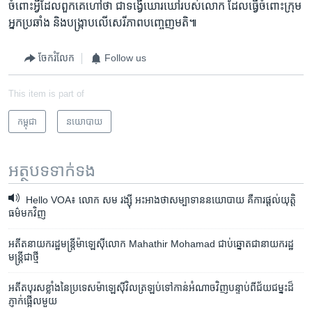
ចំពោះ​អ្វី​ដែល​ពួកគេ​ហៅ​ថា ជា​ទង្វើ​ឃោរឃៅ​របស់​លោក​ ​ដែល​ធ្វើ​ចំពោះ​ក្រុម​
អ្នក​ប្រឆាំង​ ​និង​បង្ក្រាប​លើ​សេរីភាព​បញ្ចេញ​មតិ៕
ចែករំលែក
Follow us
This item is part of
កម្ពុជា
នយោបាយ
អត្ថបទ​ទាក់ទង
Hello VOA៖ លោក សម រង្ស៊ី អះអាង​ថា​សម្បាទាន​នយោបាយ គឺ​ការផ្តល់​យុត្តិ
ធម៌​មក​វិញ
អតីត​នាយករដ្ឋមន្ត្រី​ម៉ាឡេស៊ី​លោក Mahathir Mohamad ជាប់​ឆ្នោត​ជា​នាយក​រដ្ឋ
មន្ត្រី​ជា​ថ្មី
អតីត​បុរស​ខ្លាំង​នៃប្រទេស​ម៉ាឡេស៊ី​វិលត្រឡប់​ទៅ​កាន់​អំណាច​វិញ​បន្ទាប់​ពី​ជ័យ​ជម្នះ​ដ៏​
ភ្ញាក់​ផ្អើល​មួយ