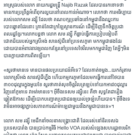
អាស្រូវ​របស់​លោក​ នាយក​រដ្ឋមន្រ្តី​ Najib Razak​ ដែលបាន​រក​ចោទថា​
មានការ​ប្រព្រឹត្ត​អំពើពុក​រលួយ​នៅ​ពេល​កាន់​អំណាច​។ លោកថា​ ការ​អធិប្បាយ​
របស់​លោក​សម រង្ស៊ី​ ដែលថា​ គណបក្ស​ប្រឆាំង​នៅ​កម្ពុជានឹង​ឈ្នះការ​
បោះឆ្នោត​ដែរនោះ​ គ្រាន់តែ​ជា​ក្រឡៃ​ស្ថានការណ៍​ ដើម្បីទិញទឹកចិត្ត​ប្រជា
ពលរដ្ឋ​ខ្មែរ។​លោក​បន្តថា​ លោក​ ​សម រង្ស៊ី​ ​ក៏ធ្លាប់ធ្វើ​ការប្រៀបធៀប​ពី​
ជោគជ័យ​របស់​អ្នកស្រី​អង់​ សានស៊ូជីនៅ​ប្រទេស​ភូមា​ មក​កម្ពុជា​ផងដែរ​
ដោយ​បាន​អំពាវនាវ​ឲ្យ​ពលករ​ខ្មែរ​នៅ​ប្រទេស​ថៃ​វិលមក​កម្ពុជា​វិញ​ តែ​អ្វីៗ​មិន​
បាន​ក្លាយជា​ការពិត​ឡើយ។ ​
«សួរ​ថា​មាន​ទេ​ មាន​បាន​ផលប្រយោជន៍​អីទេ? ដែល​គាត់​ចម្លង...យកគំរូ​តាម​
លោក​ស្រី​អង់​ សាន​ស៊ូ​ជី​ហ្នឹង ហើយ​កម្មករ​ភូមា​ដែលមក​ធ្វើ​ការ​នៅថៃ​បាន​
៣០០ដុល្លារ​ក្នុង​មួយ​ខែ​ សួរថា​គាត់​សុខ​ចិត្ត​វិល​ត្រឡប់​ទៅយក​អា​៨០ដុល្លារ​
វិញ​នៅភូមា​ទេ​ វាអត់​មាន​ទេ​។ អ៊ីចឹង​ទេ​សម រង្ស៊ីនេះ​ គឺថា​ សុទ្ធតែ​ជា​រឿង​
ឆ្លៀត​ឱកាស​ ដើម្បី​បោក​បញ្ឆោត​ប្រជាជន​ឲ្យ​យល់​ច្រឡំ​ហើយ​បាទ។​ អ៊ីចឹង​ទេ​
វា​មិន​អាច​ផ្សា​ភ្ជាប់​សភាពការណ៍​ម៉ាឡេ​ជាមួយនឹង​កម្ពុជា​បានទេ»។
លោក​ ​សម រង្ស៊ី​ មេដឹកនាំ​ចលនា​សង្គ្រោះជាតិ​ ​ដែល​រស់នៅ​និរទេស​ឯ​
ប្រទេស​បារាំង​ ​បាន​ប្រាប់កម្មវិធី​ ​Hello VOA​ ​របស់​សំឡេង​សហរដ្ឋ​អាមេរិក​