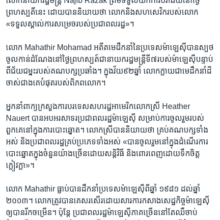
លោក​នាយក​រដ្ឋមន្ត្រី​ ​Najib Razak​ ​ព្រម​ទទួល​យក​ការ​បរាជ័យ​នៅ​ថ្ងៃ​
ព្រហស្បតិ៍​នេះ ដោយ​បាន​និយាយ​ថា លោក​និង​សហសេវិក​របស់​លោក​ ​
«ទទួល​ស្គាល់​ការ​សម្រេច​របស់​ប្រជាពលរដ្ឋ»។
លោក​ ​Mahathir Mohamad ​អតីត​មេដឹកនាំ​នៃ​ប្រទេស​ម៉ាឡេស៊ី​បាន​ស្បថ​
ចូល​កាន់​ដំណែង​នៅ​ថ្ងៃ​ព្រហ​ស្បត៍​ជានាយក​រដ្ឋមន្រ្តី​ទី​៧​របស់​ម៉ាឡេស៊ី​បន្ទាប់​
ពីជ័យ​ជម្នះរបស់​គណបក្ស​ប្រឆាំង​។ ក្នុងវ័យ​៩២ឆ្នាំ​ ​លោក​ក្លាយ​ជាមេដឹកនាំ​ដ៏​
ចាស់​ជាង​គេ​បំផុត​របស់​ពិភព​លោក​។​
អ្នក​នាំ​ពាក្យ​ក្រសួង​ការបរទេស​សហរដ្ឋ​អាមេរិក​លោកស្រី Heather
Nauert បាន​អបអរសាទរ​ប្រជាពលរដ្ឋ​ម៉ាឡេស៊ី​ ​សម្រាប់​ការ​ចូលរួម​របស់​
ពួកគេ​នៅ​ក្នុង​ការ​បោះ​ឆ្នោត។ លោកស្រី​បាន​និយាយ​ថា​ ​គ្រប់​គណបក្ស​ទាំង​
អស់ និង​ប្រជាពលរដ្ឋ​គ្រប់​ប្រភេទ​ទាំង​អស់​ ​«បាន​ចូលរួម​នៅ​ក្នុង​ដំណើរ​ការ​
បោះ​ឆ្នោត​ក្នុង​ចំនួន​យ៉ាង​ច្រើន​ដោយ​សន្តិវិធី និង​ពោរពេញ​ដោយ​ទឹក​ចិត្ត​
ក្លៀវក្លា»។​
លោក Mahathir ធ្លាប់​បាន​ដឹកនាំ​ប្រទេស​ម៉ាឡេស៊ី​ពី​ឆ្នាំ ១៩៨១ ដល់​ឆ្នាំ
២០០៣។​ ​លោក​ត្រូវ​បាន​គេ​សរសើរ​ដោយ​សារ​ការ​កសាង​សេដ្ឋកិច្ច​ម៉ាឡេស៊ី​
ឲ្យ​បាន​រីក​ចម្រើន។​ ​ប៉ុន្តែ ប្រជាពលរដ្ឋ​ម៉ាឡេស៊ី​ភាគ​ច្រើន​នៅ​តែ​ឈឺចាប់​