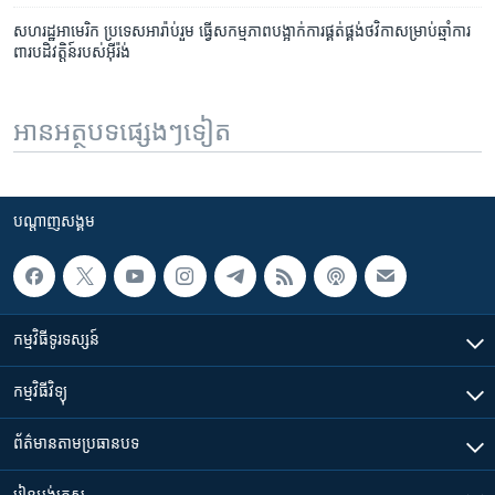
សហរដ្ឋ​អាមេរិក ​ប្រទេស​អារ៉ាប់​រួម ​ធ្វើ​សកម្មភាព​បង្អាក់​ការ​ផ្គត់​ផ្គង់ថវិកា​សម្រាប់​ឆ្មាំ​ការ​
ពារ​បដិវត្តិន៍​របស់​អ៊ីរ៉ង់
អានអត្ថបទផ្សេងៗទៀត
បណ្តាញ​សង្គម
កម្មវិធី​ទូរទស្សន៍
កម្មវិធី​វិទ្យុ
ព័ត៌មាន​តាមប្រធានបទ​