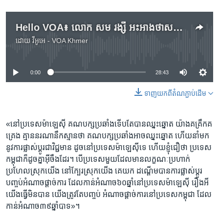
Hello VOA៖ លោក សម រង្ស៊ី អះអាង​ថា​សម្បាទាន​នយោបាយ គឺ​ការផ្តល់​យុត្តិធម៌​មក​វិញ
ដោយ
វីអូអេ - VOA Khmer
No media source currently available
0:00
28:43
ទាញ​យក​ពី​តំណភ្ជាប់​ដើម
«នៅប្រទេស​ម៉ាឡេស៊ី​ ​គណបក្ស​ប្រឆាំង​ទើប​តែ​បាន​ឈ្នះឆ្នោត​ យ៉ាង​គគ្រឹក​គ
គ្រេង​ ​គ្មាន​នរណា​នឹកស្មាន​ថា​ គណបក្ស​ប្រឆាំង​អាច​ឈ្នះ​ឆ្នោត​ ហើយ​នាំមក​
នូវការ​ផ្លាស់​ប្តូរ​ជាវិជ្ជមាន​ ដូច​នៅប្រទេស​ម៉ាឡេស៊ី​ទេ​ ហើយ​ខ្ញុំជឿថា​ ប្រទេស​
កម្ពុជា​ក៏ដូច​គ្នា​អ៊ីចឹង​ដែរ​។ បើប្រទេស​មួយ​ដែល​មាន​លក្ខណៈ​ប្រហាក់​
ប្រហែល​ស្រុក​យើង នៅក្បែរ​ស្រុក​យើង​ គេយក​ ដណ្តើម​បាន​ការ​ផ្លាស់​ប្តូរ​
បញ្ចប់​អំណាច​ផ្តាច់​ការ​ ដែល​កាន់​អំណាច​៦០ឆ្នាំ​នៅប្រទេស​ម៉ាឡេស៊ី​ រឿងអី​
យើង​ធ្វើមិន​បាន​ យើង​ត្រូវ​តែ​បញ្ចប់​ អំណាច​ផ្តាច់​ការ​នៅប្រទេស​កម្ពុជា​ ដែល​
កាន់​អំណាច​៣៩ឆ្នាំ​បាទ»។​