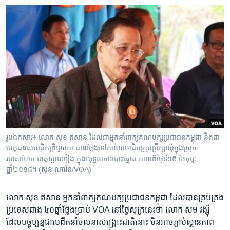
រូបឯកសារ៖ លោក សុខ ឥសាន ដែល​ជា​អ្នកនាំពាក្យ​គណបក្ស​ប្រជាជនកម្ពុជា និង​ជា
បេក្ខជនសមាជិក​ព្រឹទ្ធសភា បាន​ថ្លែង​ទៅកាន់​សមាជិកក្រុមប្រឹក្សា​ឃុំក្នុង​ស្រុក
រមាសហែក ខេត្តស្វាយរៀង ក្នុង​យុទ្ធនាការ​បោះឆ្នោត កាល​ពី​ថ្ងៃ​ទី​១៥ ខែកុម្ភៈ
ឆ្នាំ២០១៨។ (ស៊ុន ណារិន/VOA)
លោក​ ​សុខ ឥសាន​ ​អ្នកនាំពាក្យ​គណបក្ស​ប្រជាជន​កម្ពុជា​ ​ដែល​បាន​គ្រប់​គ្រង​
ប្រទេស​ជាង​ ​៤០​ឆ្នាំ​ថ្លែង​ប្រាប់​ VOA ​នៅ​ថ្ងៃ​សុក្រ​នេះ​ថា លោក​ ​សម រង្ស៊ី​
ដែល​បច្ចុប្បន្ន​ជាមេ​ដឹក​នាំ​ចលនា​សង្គ្រោះជាតិ​នោះ​ ​មិន​អាច​ភ្ជាប់​ស្ថានភាព​