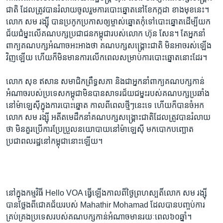
ជាតិ ដែល​ត្រូវ​បាន​រំលាយ​ចូលរួម​ការ​បោះឆ្នោត​នៅ​ខែ​កក្កដា ខាងមុខ​នេះ។
លោក សម រង្ស៊ី​ ​បាន​ប្រកូក​ប្រកាស​ឲ្យ​ម្ចាស់​ឆ្នោត​កុំ​ទៅ​បោះឆ្នោត​ដើម្បី​យក​
ជ័យ​ជំម្នះ​លើ​គណបក្ស​ប្រជាជន​កម្ពុជា​របស់​លោក​ ​ហ៊ុន សែន។ តែ​អ្នកនាំ​
ពាក្យ​គណបក្ស​អំណាច​អះអាង​ថា គណបក្ស​សង្គ្រោះ​ជាតិ មិន​អាច​រស់​ឡើង​
វិញ​ឡើយ ហើយ​ក៏មិន​មាន​ការលើក​ពេល​សម្រាប់​ការបោះឆ្នោត​នោះ​ដែរ។
លោក សុខ ឥសាន សមាជិក​ព្រឹទ្ធសភា និង​ជា​អ្នកនាំពាក្យ​គណបក្ស​កាន់​
អំណាច​របស់​ប្រទេស​កម្ពុជាមិន​បាន​សាទរ​ជ័យជម្នះ​របស់​គណបក្ស​ប្រឆាំង​
នៅ​ម៉ាឡេស៊ី​ក្នុង​ការ​បោះឆ្នោត​ ​កាល​ពី​ពេល​ថ្មីៗ​នេះ​ទេ​ ​ហើយ​ក៏បាន​ចំអក
លោក​ ​សម រង្ស៊ី​ អតីត​មេដឹកនាំ​គណ​បក្ស​សង្គ្រោះ​ជាតិ​ដែល​ត្រូវ​បាន​រំលាយ​
ថា មិន​គួរ​ប្រើ​ការ​ប្រែប្រួល​នយោបាយ​នៅ​ម៉ាឡេស៊ី​ ​មក​បោក​បញ្ឆោត​
ប្រជាពល​រដ្ឋនៅ​កម្ពុជា​នោះ​ឡើយ។​
នៅ​ក្នុង​កម្មវិធី​ ​Hello VOA​ ​ធ្វើឡើង​កាលពី​ថ្ងៃ​ព្រហស្បតិ៍លោក​ ​សម រង្ស៊ី​ ​
បាន​ថ្លែងពី​ជោគ​ជ័យ​របស់​ ​Mahathir Mohamad​ ​ដែល​បាន​បញ្ចប់​ការ​
គ្រប់​គ្រង​ប្រទេស​របស់​គណបក្ស​កាន់​អំណាច​មានរយៈ​ពេល​៦០ឆ្នាំ។​