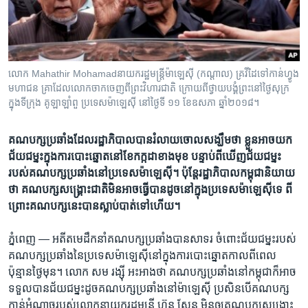
រចនា
សម្ព័ន្ធ​
Khmer English
រំលង​
និង​
បណ្តាញ​សង្គម
ចូល​
លោក Mahathir Mohamadនាយក​រដ្ឋមន្រ្តី​ម៉ាឡេស៊ី (កណ្តាល) គ្រវីដៃ​ទៅ​កាន់​ហ្វូង​
ទៅ​
មហាជន គ្រាដែល​លោក​ចាកចេញ​ពី​ព្រះវិហារ​ជាតិ ក្រោយពី​ថ្វាយ​បង្គំ​ព្រះ​នៅ​ថ្ងៃសុក្រ
កាន់​
ក្នុង​ទីក្រុង គូឡាឡាំពួ ប្រទេស​ម៉ាឡេស៊ី នៅ​ថ្ងៃទី ១១ ខែឧសភា ឆ្នាំ២០១៨។
ទំព័រ​
ភាសា
ស្វែង​
គណបក្ស​ប្រឆាំង​ដែល​រដ្ឋាភិបាល​បាន​រំលាយ​ចោល​សង្ឃឹម​ថា ខ្លួន​អាច​យក​
រក
ជ័យជម្នះ​ក្នុង​ការបោះឆ្នោត​នៅ​ខែ​កក្កដា​ខាងមុខ បន្ទាប់ពី​ឃើញ​ជ័យជម្នះ​
របស់​គណបក្ស​ប្រឆាំង​នៅ​ប្រទេស​ម៉ាឡេស៊ី។ ប៉ុន្តែ​រដ្ឋាភិបាល​កម្ពុជា​និយាយ​
ថា គណបក្ស​​សង្រ្គោះ​ជាតិ​មិន​អាច​ធ្វើ​បាន​ដូច​នៅ​ក្នុង​ប្រទេស​ម៉ាឡេស៊ី​ទេ ពី​
ព្រោះ​គណបក្ស​នេះ​បាន​ស្លាប់​បាត់​ទៅ​ហើយ។
ភ្នំពេញ —
អតីត​មេដឹកនាំ​គណបក្ស​ប្រឆាំង​បាន​សាទរ​ ​ចំពោះ​ជ័យជម្នះ​របស់​
គណបក្ស​ប្រឆាំង​នៃ​ប្រទេស​ម៉ាឡេស៊ី​នៅ​ក្នុងការ​បោះឆ្នោត​កាលពី​ពេល​
ប៉ុន្មាន​ថ្ងៃ​មុន។ លោក សម រង្ស៊ី អះអាង​ថា​ គណ​បក្ស​ប្រឆាំង​នៅ​កម្ពុជា​ក៏​អាច​
ទទួល​បាន​ជ័យ​ជម្នះ​ដូច​គណបក្ស​ប្រឆាំង​នៅ​ម៉ាឡេស៊ី​ ប្រសិនបើ​គណ​បក្ស​
កាន់​អំណាច​របស់​លោក​នាយក​រដ្ឋ​មន្ត្រី​ ​ហ៊ុន សែន​ ​មិន​ឲ្យ​គណបក្ស​សង្គ្រោះ​