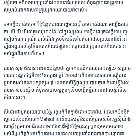
ទៀត​ថា​ អតីត​មេបក្ស​ប្រឆាំង​ដែល​បរាជ័យ​រូប​នេះ កំពុង​ក្លាយជា​គ្រូទាយ​
សម្រាប់​ជោគ​វាសនា​ក្រុម​អ្នកនយោបាយ​ជំទាស់។
«អាហ្នឹង​គាត់​ថា​ទេ​ ក៏ប៉ុន្តែ​ប្រជាពលរដ្ឋ​មាន​ជឿតាម​គាត់​ឯណា​ អាហ្នឹង​គាត់​
ថា​ ​ បើ បើ បើនៅ​ផ្ទះ​ឈ្នះ​ឯងនែ៎ នៅ​ផ្ទះ​ឈ្នះ​ឯង​ អាហ្នឹង​គេៗ​ចង់​ធ្វើអាដេញ​
របៀប​កំណាព្យ​ណ៎ា​ ដល់​ដើរ​វាគ្រប់​ទិសទី​ទៅអត់​បាន​ផលប្រយោជន៍​អី​ អា
ហ្នឹង​អង្គុយ​លើ​តុ​នែ៎ទាយហើយ​ឥឡូវនេះ​ វា​ចូលដល់​គ្រូទាយ​ហើយបាទ​ វា​
អស់​ផ្លូវដើរ​ទៅ​ហើយ»។​
លោក​ ​សុខ ឥសាន​ ​អះអាង​បន្ថែម​ថា​ គ្មាន​ការ​លើកពេល​នោះ​ឡើយ​ សម្រាប់​
ការ​បោះឆ្នោត​ថ្ងៃទី​២៩ ខែ​កក្កដា​ ឆ្នាំ​ ២០១៨ ហើយ​ថាលោក​សម រង្ស៊ីបាន​
ប្រមាថ​ដល់​គណបក្ស​ផ្សេងៗ​ដែល​មាន​សិទ្ធិ​ចូល​រួម​បោះឆ្នោត​ ចំពោះ​អ្វី​ដែល​
លោក សម រង្ស៊ី​ ចាត់​ទុក​គណបក្ស​តូចៗ​ទើប​បង្កើតថ្មី​នោះ​ថា​ជា​សត្វ​អំពិល​
អំពែក​នោះ។​
​បើទោះជា​អ្នកនយោបាយ​ខ្មែរ​ ខ្វែង​គំនិតគ្នា​ចំពោះ​ជោគជ័យ​ ដែល​គេ​មិននឹក​
ស្មាន​ដល់​របស់​លោក​Mahathirអតីត​បុរស​ខ្លាំង​របស់​ប្រទេស​ម៉ាឡេស៊ី​យ៉ាង​
ណាក្តី ក្រុម​សមាជិក​សភា​អាស៊ាន​ដើម្បី​សិទ្ធិ​មនុស្ស​ ចូលរួម​អបអរ​សាទរ​
អស់ពី​ដួងចិត្ត​ចំពោះ​ជ័យជម្នះ​របស់​គណបក្ស​ប្រឆាំងក្នុង​ការ​បោះឆ្នោត​ជា