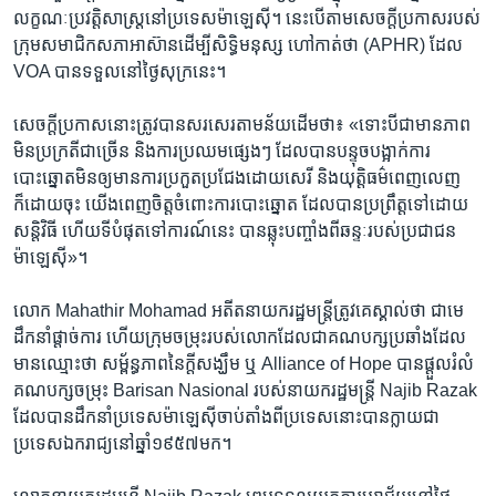
លក្ខណៈ​ប្រវត្តិសាស្ត្រ​នៅ​ប្រទេស​ម៉ាឡេស៊ី។ នេះ​បើតាម​សេចក្តី​ប្រកាស​របស់​
ក្រុម​សមាជិក​សភា​អាស៊ាន​ដើម្បី​សិទ្ធិមនុស្ស​ ហៅ​កាត់ថា​ (APHR) ​ដែល
VOA បាន​ទទួល​នៅ​ថ្ងៃ​សុក្រ​នេះ។
សេចក្តី​ប្រកាស​នោះត្រូវ​បាន​សរសេរ​តាម​ន័យ​ដើមថា៖ «ទោះបីជា​មាន​ភាព​
មិន​ប្រក្រតី​ជាច្រើន និង​ការ​ប្រឈម​ផ្សេងៗ​ ដែល​បាន​បន្ទុចបង្អាក់​ការ​
បោះឆ្នោត​មិន​ឲ្យ​មាន​ការប្រកួត​ប្រជែង​ដោយ​សេរី​ និង​យុត្តិធម៌​ពេញលេញ​
ក៏ដោយ​ចុះ​ ​យើង​ពេញចិត្ត​ចំពោះ​ការបោះឆ្នោត​ ដែល​បាន​ប្រព្រឹត្ត​ទៅ​ដោយ​
សន្តិវិធី​ ហើយ​ទីបំផុត​ទៅ​ការណ៍​នេះ បាន​ឆ្លុះ​បញ្ចាំងពី​ឆន្ទៈ​របស់​ប្រជាជន​
ម៉ាឡេស៊ី»។
លោក​ ​Mahathir Mohamad​ ​អតីត​នាយក​រដ្ឋ​មន្រ្តីត្រូវគេ​ស្គាល់​ថា ជា​មេ
ដឹកនាំ​ផ្តាច់ការ ​ហើយ​ក្រុម​ចម្រុះ​របស់​លោក​ដែល​ជា​គណបក្ស​ប្រឆាំង​ដែល​
មាន​ឈ្មោះ​ថា ​សម្ព័ន្ធភាព​នៃ​ក្តី​សង្ឃឹម ឬ Alliance of Hope បាន​ផ្តួល​រំលំ​
គណបក្ស​ចម្រុះ Barisan Nasional របស់​នាយក​រដ្ឋមន្រ្តី Najib Razak
ដែល​បាន​ដឹកនាំ​ប្រទេស​ម៉ាឡេស៊ី​ចាប់​តាំង​ពី​ប្រទេស​នោះ​បាន​ក្លាយ​ជា​
ប្រទេស​ឯករាជ្យ​នៅ​ឆ្នាំ​១៩៥៧​មក។​