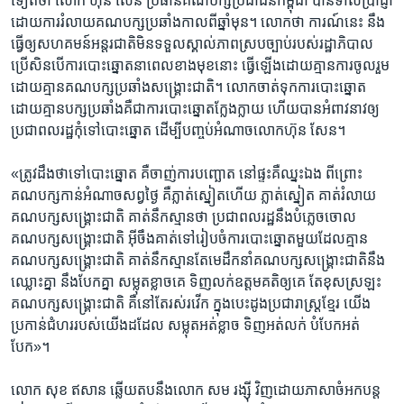
ទៀត​ថា​ ​លោក​ ​ហ៊ុន សែន​ ​ប្រធាន​គណបក្ស​ប្រជា​ជន​កម្ពុជា បាន​ទាល់​ប្រាជ្ញា​
​ដោយ​ការ​រំលាយ​គណបក្ស​ប្រឆាំង​កាលពី​ឆ្នាំ​មុន។​ ​លោក​ថា​ ​ការណ៍​នេះ​ នឹង​
ធ្វើ​ឲ្យ​សហគមន៍​អន្តរជាតិ​មិនទទួល​ស្គាល់​ភាពស្រប​ច្បាប់​របស់​រដ្ឋាភិបាល​
ប្រើ​សិនបើ​ការ​បោះ​ឆ្នោត​នា​ពេល​ខាង​មុខ​នោះ​ ធ្វើ​ឡើង​ដោយគ្មាន​ការ​ចូលរួម​
ដោយ​គ្មាន​គណបក្ស​ប្រឆាំង​សង្គ្រោះជាតិ។​ ​លោក​ចាត់​ទុក​ការ​បោះឆ្នោត​ ​
ដោយ​គ្មាន​បក្ស​ប្រឆាំង​គឺ​ជា​ការបោះឆ្នោត​ក្លែង​ក្លាយ​ ហើយ​បាន​អំពាវនាវ​ឲ្យ​
ប្រជាពលរដ្ឋ​កុំទៅបោះឆ្នោត​ ដើម្បី​បញ្ចប់​អំណាច​លោក​ហ៊ុន សែន។
«ត្រូវ​ដឹងថា​ទៅ​បោះឆ្នោត​ គឺ​ចាញ់​ការបញ្ឆោត​ នៅផ្ទះ​គឺ​ឈ្នះ​ឯង​ ពីព្រោះ​
គណបក្ស​កាន់​អំណាច​សព្វ​ថ្ងៃ​ គឺ​ភ្លាត់​ស្នៀត​ហើយ​ ភ្លាត់​ស្នៀត​ គាត់​រំលាយ​
គណ​បក្ស​សង្គ្រោះជាតិ​ គាត់​នឹក​ស្មាន​ថា​ ប្រជា​ពលរដ្ឋ​នឹង​បំភ្លេច​ចោល​
គណបក្ស​សង្គ្រោះជាតិ អ៊ីចឹង​គាត់​ទៅរៀបចំ​ការ​បោះឆ្នោត​មួយដែល​គ្មាន​
គណបក្ស​សង្គ្រោះជាតិ​ គាត់​នឹកស្មាន​តែ​មេដឹកនាំ​គណបក្ស​សង្គ្រោះជាតិ​នឹង​
ឈ្លោះ​គ្នា​ នឹងបែក​គ្នា​ សម្លុត​ខ្លាចគេ​ ទិញ​លក់​ឧត្តម​គតិ​ឲ្យគេ​ តែខុស​ស្រឡះ​
គណបក្ស​សង្គ្រោះជាតិ​ គឺ​នៅតែ​រស់​រវើក​ ក្នុង​បេះដូង​ប្រជារាស្ត្រ​ខ្មែរ​ យើង​
ប្រកាន់​ជំហរ​របស់​យើង​ដដែល​ សម្លុត​អត់​ខ្លាច ទិញ​អត់​លក់​ បំបែក​អត់​
បែក»។​
លោក​ ​សុខ ឥសាន​ ​ឆ្លើយតបនឹង​លោក​ ​សម រង្ស៊ី ​វិញ​ដោយ​ភាសា​ចំអក​បន្ត