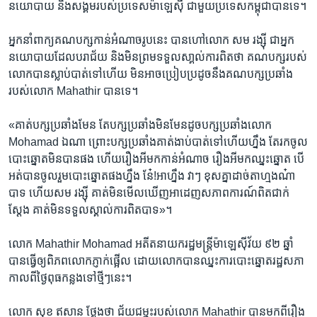
នយោបាយ​ ​និង​សង្គម​របស់​ប្រទេស​ម៉ាឡេស៊ី​ ​ជា​មួយ​ប្រទេស​កម្ពុជា​បាន​ទេ។​
អ្នកនាំ​ពាក្យ​គណបក្ស​កាន់​អំណាច​រូប​នេះ​ បាន​ហៅ​លោក​ ​សម រង្ស៊ី​ ​ជា​អ្នក​
នយោបាយ​ដែល​បរាជ័យ​ និង​មិន​ព្រម​ទទួល​សា្គល់​ការពិត​ថា​ ​គណបក្ស​របស់​
លោកបាន​ស្លាប់​បាត់​ទៅហើយ​ មិន​អាច​ប្រៀប​ប្រដូច​នឹង​គណបក្ស​ប្រឆាំង​
របស់​លោក​ ​Mahathir​ ​បាន​ទេ។​
«គាត់​ប​ក្សប្រឆាំង​មែន​ តែ​បក្សប្រឆាំង​មិនមែន​ដូចបក្សប្រឆាំង​លោក
Mohamad​ ឯណា​ ព្រោះបក្ស​ប្រឆាំង​គាត់​ងាប់​បាត់​ទៅហើយ​ហ្នឹង​ តែរក​ចូល​
បោះឆ្នោត​មិនបាន​ផង ហើយ​រឿង​អី​មក​កាន់​អំណាច រឿងអីមក​ឈ្នះ​ឆ្នោត​ បើ​
អត់​បាន​ចូលរួម​បោះឆ្នោត​ផង​ហ្នឹង​ នែ៎!អាហ្នឹង​ វាៗ​ ខុស​គ្នាដាច់​តាហ្មង​ណ៎ា​
បាទ​ ហើយ​សម រង្ស៊ី​ គាត់​មិនមើល​ឃើញអាដេញ​សភាពការណ៍​ពិត​ជាក់​
ស្តែង​ គាត់​មិន​ទទួលស្គាល់​ការពិត​បាទ»។ ​
លោក​ ​Mahathir Mohamad​ ​អតីត​នាយក​រដ្ឋមន្ត្រី​ម៉ាឡេស៊ី​វ័យ ៩២ ឆ្នាំ​ ​
បាន​ធ្វើ​ឲ្យ​ពិភពលោក​ភ្ញាក់ផ្អើល​ ​ដោយ​លោក​បាន​ឈ្នះ​ការ​បោះ​ឆ្នោត​រដ្ឋសភា​
កាល​ពី​ថ្ងៃ​ពុធ​កន្លងទៅថ្មីៗនេះ។ ​
លោក​ ​សុខ ឥសាន​ ​ថ្លែង​ថា​ ​ជ័យជម្នះ​របស់​លោក​ ​Mahathir​ ​បាន​មក​ពីរឿង​