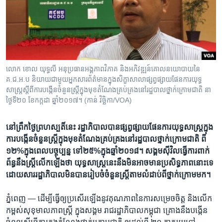
រចនា
សម្ព័ន្ធ​
Khmer English
រំលង​
និង​
បណ្តាញ​សង្គម
ចូល​
ទៅ​
លោក ខោល យុទ្ធលី អនុប្រធាន​អង្គភាព​វិភាគ និង​អភិវឌ្ឍន៍​គោល​នយោបាយនៃ​
កាន់​
គ.ជ.អ.ប និយាយ​ជាមួយ​អ្នកសារព័ត៌មាន​ក្នុង​សិក្ខាសាលា​ផ្សព្វផ្សាយ​ផែនការ​យុទ្ធ
ទំព័រ​
សាស្រ្ត​ស្តីពី​ការបង្កើន​ចំនួន​ស្រ្តី​ក្នុង​មុខ​តំណែង​គ្រប់គ្រង​នៅ​រដ្ឋបាល​ថ្នាក់​ក្រោម​ជាតិ នា​
ភាសា
ស្វែង​
ថ្ងៃទី២០ ខែកក្កដា ឆ្នាំ​២០១៧។ (កាន់ វិច្ឆិកា/​VOA)
រក
នៅព្រឹក​ថ្ងៃ​ព្រហស្បតិ៍​នេះ​ ​រដ្ឋាភិបាល​បាន​​ផ្សព្វផ្សាយ​​​​​ផែនការ​យុទ្ធសាស្រ្ត​​ក្នុង​​
ការ​បង្កើន​ចំនួន​ស្រ្តី​ក្នុង​មុខ​តំណែង​គ្រប់គ្រង​នៅ​រដ្ឋបាល​ថ្នាក់​ក្រោមជាតិ​ ​ពី​
១២%​ក្នុង​ពេល​បច្ចុប្បន្ន​ ទៅ​២៥%​ក្នុង​ឆ្នាំ​២០១៨។​ ​សង្គម​ស៊ីវិល​ធ្វើការ​ពាក់
ព័ន្ធ​នឹង​ស្រ្តី​​លើកឡើង​ថា​ ​យុទ្ធសាស្រ្ត​នេះ​នឹង​មិន​អាច​មាន​ប្រសិទ្ធភាព​នោះ​ទេ​ ​
ដោយ​សារ​រដ្ឋាភិបាល​​មិន​បាន​រៀបចំ​ចំនួន​ស្រ្តី​តាម​លំដាប់​ពី​​ថ្នាក់​ក្រោម​មក។
ភ្នំពេញ —
ដើម្បី​ធ្វើ​ឲ្យ​ប្រសើរ​ឡើង​នូវ​គុណភាព​នៃការសម្រេច​ចិត្ត​ ​និង​លើក​
កម្ពស់សុខុមាលភាព​ស្រ្តី​ ​ក្នុង​សង្គម​ ​រាជរដ្ឋា​ភិបាល​កម្ពុជា​ ​គ្រោង​នឹង​បង្កើន​