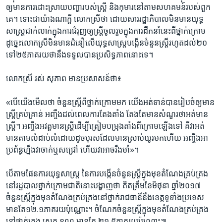
ឲ្យ​មានកា​រ​ដោះ​ស្រាយ​បញ្ហា​របស់​ស្រ្តី​ ​និង​កុមារនៅ​តាម​សហគមន៍​របស់​ពួក​
គេ។​ ​ទោះ​ជា​យ៉ាង​ណាក្តី​ ​លោកស្រី​ថា​ ​ដោយ​សារ​រដ្ឋាភិបាល​មិន​មាន​យុទ្ធ​
សាស្រ្ត​ជាក់លាក់​ក្នុង​ការជំរុញ​ឲ្យ​ស្រ្តី​ចូល​រួម​ក្នុង​ការ​ដឹកនាំ​នេះពីថ្នាក់​ក្រោម​ ​
ដូច្នេះ​លោកស្រី​មិន​មាន​ជំនឿ​លើ​យុទ្ធ​សាស្រ្ត​បង្កើនចំនួន​ស្រ្តី​រហូត​ដល់​២០​
ទៅ​២៥​ភាគរយថា​នឹង​ទទួល​បាន​ប្រសិទ្ធភាព​នោះ​ទេ។
លោកស្រី​ ​រស់ សុភាព​ ​មាន​ប្រសាសន៍​ថា៖​
«បើ​យើង​មើល​ថា​ ចំនួន​ស្រ្តី​ពី​ថ្នាក់​ក្រោម​មក​ ​យើង​អត់​ទាន់​បាន​រៀបចំ​ឲ្យ​មាន​
ស្រ្តី​គ្រប់គ្រាន់​ ​អញ្ចឹង​ដល់​ពេល​ការ​តែងតាំង​ ​តែង​តែ​មាន​សំណួរ​ថា​អត់​មាន​
ស្រ្តី។​ ​អញ្ចឹង​អវត្តមាន​ស្រ្តី​ដើម្បីត្រៀម​បម្រុង​តាំងពី​ក្រោម​ឡើង​ទៅ​ ​គឺ​វា​អត់​
មាន​តាម​លំដាប់​លំដោយ​ដូច​បុរស​ដែល​មាន​ស្រាប់​យូរ​មក​ហើយ អញ្ចឹង​អា​
ប្រព័ន្ធ​ហ្នឹង​វា​ចាក់​ឬស​ជ្រៅ​ ​ហើយ​វា​អាច​រឹងមាំ»។​
​បើ​តាម​ផែនការ​យុទ្ធសាស្រ្ត​ ​នៃ​ការ​បង្កើន​ចំនួន​ស្រ្តី​ក្នុង​មុខ​តំណែង​គ្រប់គ្រង​
នៅ​រដ្ឋបាល​ថ្នាក់​ក្រោម​ជាតិ​នោះ​បង្ហាញ​ថា​ ​គិត​ត្រឹម​ខែ​មិថុនា​ ​ឆ្នាំ​២០១៧​ ​
ចំនួន​ស្រ្តី​ក្នុង​មុខ​តំណែង​គ្រប់គ្រង​នៅ​ថ្នាក់​រាជធានី​នឹង​ខេត្ត​ទូទាំង​ប្រទេស​ ​
មាន​តែ១២.១​ភាគរយ​ប៉ុណ្ណោះ។​ ​ចំណែក​ចំនួន​ស្រ្តី​ក្នុង​មុខតំណែង​គ្រប់គ្រង​
នៅ​ថ្នាក់​ក្រុង​ ​ស្រុក​ ​ខណ្ឌ​ មាន​តែ​ ​២១.៥​ភាគរយ​ប៉ុណ្ណោះ៕