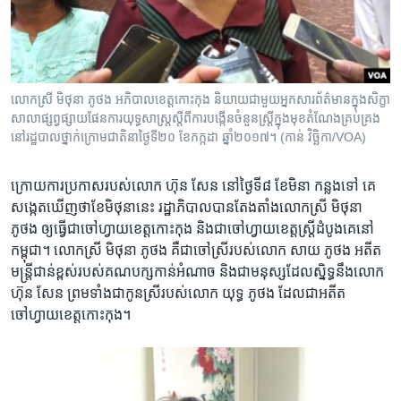
លោកស្រី មិថុនា ភូថង អភិបាល​ខេត្ត​កោះកុង និយាយ​ជាមួយអ្នកសារព័ត៌មាន​ក្នុង​សិក្ខា​
សាលា​ផ្សព្វផ្សាយ​ផែនការ​យុទ្ធសាស្រ្ត​ស្តីពី​ការបង្កើន​ចំនួន​ស្រ្តី​ក្នុង​មុខ​តំណែង​គ្រប់គ្រង​
នៅ​រដ្ឋបាល​ថ្នាក់​ក្រោម​ជាតិ​នា​ថ្ងៃ​ទី​២០ ខែ​កក្កដា ឆ្នាំ​២០១៧។ (កាន់ វិច្ឆិកា/​VOA)
ក្រោយ​ការ​ប្រកាស​របស់​លោក​ ​ហ៊ុន សែន​ ​នៅ​ថ្ងៃ​ទី​៨ ខែ​មិនា​ ​កន្លង​ទៅ​ ​គេ​
សង្កេត​ឃើញ​ថា​ខែ​មិថុនា​នេះ​ រដ្ឋាភិបាល​បាន​តែងតាំង​លោក​ស្រី​ ​មិថុនា
ភូថង​ ​ឲ្យ​ធ្វើជា​ចៅហ្វាយ​ខេត្ត​កោះកុង​ ​និង​ជា​ចៅ​ហ្វាយ​ខេត្ត​ស្រ្តីដំបូង​គេ​នៅ​
កម្ពុជា។​ ​លោកស្រី​ ​មិថុនា ភូថង​ គឺ​ជា​ចៅស្រី​របស់​លោក​ ​សាយ ភូថង​ ​អតីត​
មន្ត្រី​ជាន់​ខ្ពស់​របស់​គណបក្ស​កាន់​អំណាច ​និង​ជាមនុស្ស​ដែលស្និទ្ធ​នឹង​លោក​ ​
ហ៊ុន សែន​ ​ព្រមទាំងជា​កូន​ស្រី​របស់​លោក​ ​យុទ្ធ ភូថង​ ​ដែល​ជា​អតីត​
ចៅហ្វាយ​ខេត្ត​កោះកុង។​