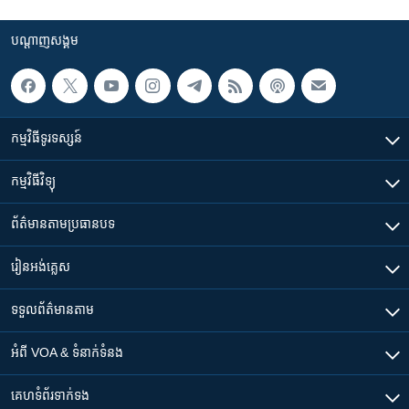
បណ្តាញ​សង្គម
កម្មវិធី​ទូរទស្សន៍
កម្មវិធី​វិទ្យុ
ព័ត៌មាន​តាមប្រធានបទ​
រៀន​​អង់គ្លេស
ទទួល​ព័ត៌មាន​តាម
អំពី​ VOA & ទំនាក់ទំនង
គេហទំព័រ​​ទាក់ទង