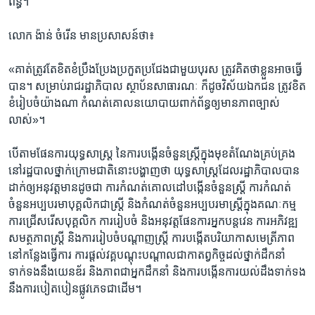
ព័ន្ធ។​
លោក​ ​ង៉ាន់ ចំរើន​ ​មាន​ប្រសាសន៍​ថា៖​
«គាត់​ត្រូវ​តែ​ខិត​ខំ​ប្រឹងប្រែង​ប្រកួត​ប្រជែង​ជាមួយ​បុរស​ ​ត្រូវ​គិត​ថា​ខ្លួន​អាច​ធ្វើ​
បាន។​ ​សម្រាប់​រាជរដ្ឋាភិបាល​ ​ស្ថាប័ន​សាធារណៈ​ ​ក៏​ដូច​វិស័យ​ឯកជន​ ​ត្រូវ​ខិត​
ខំរៀបចំ​យ៉ាងណា​ ​កំណត់​គោល​នយោបាយ​ពាក់ព័ន្ធ​ឲ្យ​មាន​ភាព​ច្បាស់​
លាស់»។​
​បើ​តាម​ផែនការ​យុទ្ធសាស្រ្ត​ ​នៃ​ការ​បង្កើន​ចំនួន​ស្រ្តី​ក្នុង​មុខ​តំណែង​គ្រប់គ្រង​
នៅ​រដ្ឋបាល​ថ្នាក់​ក្រោម​ជាតិ​នោះ​បង្ហាញ​ថា​ ​យុទ្ធសាស្រ្ត​ដែល​រដ្ឋាភិបាល​បាន​
ដាក់​ឲ្យ​អនុវត្ត​មាន​ដូច​ជា​ ​ការ​កំណត់​គោលដៅ​បង្កើន​ចំនួន​ស្រ្តី​ ​ការ​កំណត់​
ចំនួន​អប្បបរមា​បុគ្គលិក​ជា​ស្រ្តី​ ​និង​កំណត់​ចំនួន​អប្បបរមា​ស្រ្តី​ក្នុង​គណៈ​កម្ម
ការ​ជ្រើស​រើស​បុគ្គលិក​ ​ការរៀបចំ​ ​និង​អនុវត្ត​ផែនការ​អ្នកបន្តវេន​ ​ការ​អភិវឌ្ឍ​
សមត្ថភាព​ស្រ្តី​ ​និង​ការ​រៀបចំ​បណ្តាញ​ស្រ្តី​ ​ការ​បង្កើត​បរិយាកាស​មេត្រីភាព​
នៅ​កន្លែង​ធ្វើការ​ ​ការ​ផ្តល់​វគ្គ​បណ្តុះ​បណ្តាល​ជា​កាតព្វកិច្ច​ដល់​ថ្នាក់​ដឹកនាំ​
ទាក់ទង​នឹង​យេនឌ័រ​ ​និង​ភាព​ជាអ្នកដឹកនាំ​ ​និង​ការ​បង្កើន​ការ​យល់​ដឹង​ទាក់​ទង​
នឹង​ការ​បៀតបៀន​ផ្លូវ​ភេទ​ជា​ដើម។​