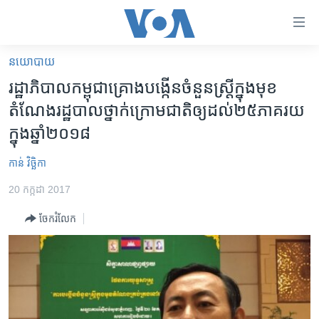
ភ្ជាប់​
ទៅ​
គេហទំព័រ​
នយោបាយ
កម្ពុជា
ទាក់ទង
រដ្ឋាភិបាល​កម្ពុជា​គ្រោង​បង្កើន​ចំនួន​ស្រ្តី​ក្នុង​មុខ​
រំលង​
អន្តរជាតិ
តំណែង​រដ្ឋបាល​ថ្នាក់​ក្រោម​ជាតិ​ឲ្យ​ដល់​២៥​ភាគរយ​
និង​
អាមេរិក
ក្នុង​ឆ្នាំ​២០១៨
ចូល​
ទៅ​​
ចិន
កាន់ វិច្ឆិកា
ទំព័រ​
ហេឡូវីអូអេ
ព័ត៌មាន​​
20 កក្កដា 2017
តែ​
កម្ពុជាច្នៃប្រតិដ្ឋ
ម្តង
ចែករំលែក
ព្រឹត្តិការណ៍ព័ត៌មាន
រំលង​
និង​
ទូរទស្សន៍ / វីដេអូ​
ចូល​
វិទ្យុ / ផតខាសថ៍
ទៅ​
ទំព័រ​
កម្មវិធីទាំងអស់