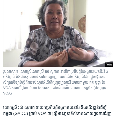
រូបឯកសារ៖ លោក​ស្រី​លោក​ស្រី​ រស់ ​សុភាព​ នាយិកាប្រតិបត្តិ​នៃអង្គការ​យេនឌ័រ​និង​
អភិវឌ្ឍន៍ និង​ជា​អគ្គលេខាធិការ​នៃ​បណ្តាញ​យេនឌ័រ​និង​អភិវឌ្ឍន៍​ដែល​ផ្តួចផ្តើម​ការ​
សិក្សា​លើ​ច្បាប់​ស្តីពីការទប់ស្កាត់អំពើហិង្សក្នុងគ្រួសារ​និយាយជាមួយ ផន បុប្ផា នៃ ​
VOA​ កាល​ពី​ថ្ងៃ​ពុធ ទី០៣ ខែឧសភា ​នៅ​ការិយាល័យ​របស់​លោក​ស្រី​។​ (ផនបុប្ផា/
VOA)
លោកស្រី​ ​រស់ សុភាព​ ​នាយក​ប្រតិបត្តិ​អង្គការ​យេនឌ័រ​ ​និង​អភិវឌ្ឍន៍​ដើម្បី​
កម្ពុជា​ ​(GADC)​ ​ប្រាប់​ VOA​ ​ថា​ ​ស្រ្តី​មាន​តួនាទី​សំខាន់​ណាស់​ក្នុងការ​ជំរុញ​