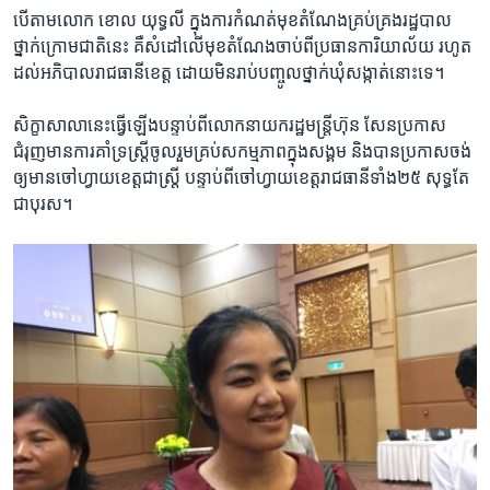
បើ​តាម​លោក​ ​ខោល យុទ្ធលី​ ​ក្នុង​ការ​កំណត់​មុខតំណែង​គ្រប់គ្រង​រដ្ឋបាល​
ថ្នាក់​ក្រោម​ជាតិនេះ​ គឺ​សំដៅ​លើមុខតំណែង​ចាប់ពីប្រធាន​ការិយាល័យ​ ​រហូត​
ដល់​អភិបាល​រាជធានី​ខេត្ត​ ​ដោយ​មិន​រាប់​បញ្ចូលថ្នាក់​ឃុំ​សង្កាត់​នោះ​ទេ។
សិក្ខាសាលា​នេះ​ធ្វើ​ឡើង​បន្ទាប់​ពី​លោក​នាយករដ្ឋមន្រ្តីហ៊ុន សែនប្រកាស​
ជំរុញ​មានការ​គាំទ្រ​ស្រ្តី​ចូល​រួម​គ្រប់​សកម្មភាព​ក្នុង​សង្គម​ ​និង​បាន​ប្រកាស​ចង់​
ឲ្យ​មាន​ចៅ​ហ្វាយ​ខេត្ត​ជាស្រ្តី ​បន្ទាប់​ពី​ចៅហ្វាយ​ខេត្ត​រាជធានី​ទាំង​២៥ សុទ្ធ​តែ​
ជា​បុរស។​