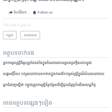
ចែករំលែក
Follow us
This item is part of
កម្ពុជា
នយោបាយ
អត្ថបទ​ទាក់ទង
អ្នក​ការ​ទូត​ស្ត្រី​​​​ពីរ​រូប​ត្រូវ​តែងតាំង​ក្នុង​ចំណោម​ឯកអគ្គរាជទូត​ថ្មី​របស់​កម្ពុជា
សង្គម​ស៊ីវិល៖ បក្ស​នយោបាយ​ខកខាន​ក្នុង​ការ​លើក​កម្ពស់​ស្ត្រី​ក្នុង​វិស័យ​នយោបាយ
អ្នក​ជំនាញ​ស្នើ​ថា​ កម្ពុជា​ត្រូវការ​ស្ត្រី​គំរូ​បន្ថែម​ដើម្បី​ជួយ​ជំរុញ​កំណើន​សេដ្ឋកិច្ច
អានអត្ថបទផ្សេងៗទៀត