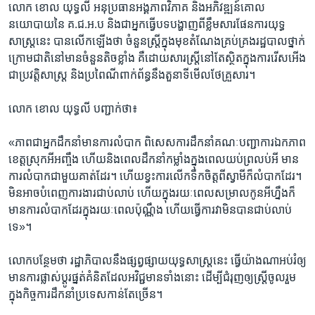
លោក​ ​ខោល យុទ្ធលី​ ​អនុប្រធាន​អង្គភាព​វិភាគ​ ​និង​អភិវឌ្ឍន៍​គោល​
នយោបាយ​នៃ​ ​គ.ជ.អ.ប​ ​និង​ជា​អ្នក​ធ្វើ​បទ​បង្ហាញពី​ខ្លឹមសារ​ផែនការ​យុទ្ធ
សាស្រ្ត​នេះ​ ​បាន​លើក​ឡើង​ថា​ ​ចំនួន​ស្រ្តី​ក្នុង​មុខ​តំណែង​គ្រប់​គ្រងរដ្ឋបាល​ថ្នាក់​
ក្រោម​ជាតិ​នៅ​មាន​ចំនួន​តិច​ខ្លាំង​ គឺ​ដោយ​សារស្រ្តី​នៅ​តែ​ស្ថិត​ក្នុង​ការរើស​អើង​
ជា​ប្រវត្តិសាស្រ្ត និង​ប្រពៃណី​ពាក់ព័ន្ធ​នឹង​តួនាទី​មើល​ថែ​គ្រួសារ។​
លោក​ ​ខោល យុទ្ធលី​ ​បញ្ជាក់​ថា៖​
«ភាព​ជា​អ្នកដឹកនាំ​មាន​ការ​លំបាក​ ​ពិសេស​ការ​ដឹកនាំ​គណៈ​បញ្ជា​ការ​ឯកភាព​
ខេត្ត​ស្រុក​អី​អញ្ចឹង ហើយ​និង​ពេល​ដឹកនាំ​កម្លាំង​ក្នុង​ពេល​យប់​ព្រលប់​អី​ ​មាន​
ការ​លំបាក​ជាមួយ​គាត់​ដែរ។​ ហើយ​ខ្វះ​ការ​លើកទឹក​ចិត្ត​ពី​ស្វាមី​ក៏​លំបាក​ដែរ។
មិន​អាច​បំពេញ​ការងារ​ជាប់​លាប់​ ​ហើយ​ក្នុង​រយៈពេល​សម្រាល​កូន​អីហ្នឹងក៏
មាន​ការ​លំបាក​ដែរ​ក្នុង​រយៈពេល​ប៉ុណ្ណឹង​ ហើយ​ធ្វើការ​វា​មិន​បាន​ជាប់​លាប់​
ទេ»។​
លោក​បន្ថែម​ថា​ ​រដ្ឋាភិបាល​នឹង​ផ្សព្វផ្សាយ​យុទ្ធសាស្រ្ត​នេះ​ ​ធ្វើ​យ៉ាងណា​អប់រំឲ្យ​
មានការផ្លាស់​ប្តូរ​ផ្នត់គំនិត​ដែល​អវិជ្ជមានទាំង​នោះ​ ​ដើម្បីជំរុញ​ឲ្យ​ស្រ្តីចូល​រួម​
ក្នុង​កិច្ចការ​ដឹកនាំ​ប្រទេស​កាន់​តែ​ច្រើន។​