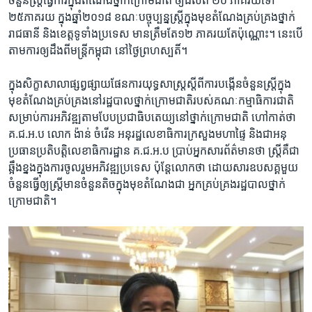
ចំនួន​ស្រ្តី​ធ្វើការ​ក្នុង​តំណែង​ថ្នាក់​ក្រោម​ជាតិ ​ឲ្យ​ដល់​ពី​ ២០ ភាគរយ​ទៅ​
២៥ភាគរយ ​ក្នុង​ឆ្នាំ​២០១៨​ ​ខណៈ​បច្ចុប្បន្ន​ស្រ្តី​ក្នុង​មុខ​តំណែង​គ្រប់គ្រងថ្នាក់​
រាជធានី​ និង​ខេត្ត​ទូទាំង​ប្រទេស មាន​ត្រឹម​តែ​១២ ភាគរយ​តែ​ប៉ុណ្ណោះ។​ ​នេះ​បើ
តាម​ការ​ឲ្យដឹង​ពី​មន្ត្រី​កម្ពុជា​ នៅ​ថ្ងៃព្រហស្បតិ៍។
ក្នុង​សិក្ខាសាលា​ផ្សព្វផ្សាយ​ផែនការ​យុទ្ធសាស្រ្ត​ស្តីពី​ការ​បង្កើន​ចំនួន​ស្រ្តី​ក្នុង​
មុខ​តំណែង​គ្រប់គ្រង​នៅ​រដ្ឋបាល​ថ្នាក់​ក្រោម​ជាតិ​របស់​គណៈ​កម្មាធិការ​ជាតិ​
សម្រាប់​ការអភិវឌ្ឍ​តាម​បែប​ប្រជាធិបតេយ្យ​នៅ​ថ្នាក់​ក្រោម​ជាតិ​ ​ហៅ​កាត់​ថា​ ​
គ.ជ.អ.ប​ ​លោក​ ​ង៉ាន់ ចំរើន​ ​អនុរដ្ឋលេខាធិការ​ក្រសួង​មហាផ្ទៃ​ ​និង​ជា​អនុ​
ប្រធាន​ប្រតិបត្តិ​លេខាធិការ​ដ្ឋាន​ ​គ.ជ.អ.ប​ ​ប្រាប់​អ្នក​សារ​ព័ត៌មាន​ថា​ ​ស្រ្តី​គឺ​ជា ​
ឆ្អឹង​ខ្នង​ក្នុង​ការ​ចូល​រួម​អភិវឌ្ឍ​ប្រទេស​ ​ប៉ុន្តែ​លោក​ថា​ ​ដោយ​សារ​ឧបសគ្គ​មួយ​
ចំនួន​ធ្វើ​ឲ្យ​ស្រ្តី​មាន​ចំនួនតិចក្នុង​មុខ​តំណែង​ជា អ្នក​គ្រប់គ្រង​រដ្ឋបាល​ថ្នាក់​
ក្រោម​ជាតិ។​