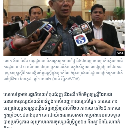
លោក ង៉ាន់ ចំរើន អនុរដ្ឋលេខាធិការក្រសួងមហាផ្ទៃ និង​ជា​អនុប្រធាន​ប្រតិបត្តិ​លេខាធិ
ការដ្ឋាន​ គ.ជ.អ.ប​និយាយជាមួយអ្នកសារព័ត៌មាន​ក្នុង​សិក្ខាសាលា​ផ្សព្វផ្សាយ​ផែនការ​
យុទ្ធសាស្រ្ត​ស្តីពី​ការបង្កើន​ចំនួន​ស្រ្តី​ក្នុង​មុខ​តំណែង​គ្រប់គ្រង​នៅ​រដ្ឋបាល​ថ្នាក់ក្រោម​ជាតិ
នា​ថ្ងៃទី​២០ ខែ​កក្កដា ឆ្នាំ​២០១៧។ (កាន់ វិច្ឆិកា/​VOA)
លោក​បន្ថែម​ថា​ ​រដ្ឋាភិបាល​កំពុង​ជំរុញ​ ​និង​លើក​ទឹកចិត្ត​ឲ្យស្រ្តី​ដែល​ជា​
ធនធាន​មនុស្ស​យ៉ាង​សំខាន់​ក្នុងការ​បំពេញ​ការងារ​គ្រប់ផ្នែក​ ​តាមរយៈ​ការ​
ចេញ​ជា​យុទ្ធសាស្រ្តបង្កើន​ចំនួនស្រ្តី​ឲ្យ​ដល់​ពី​២០ ភាគរយ​ ទៅ២៥ ភាគរយ
ក្នុង​ឆ្នាំ​២០១៨​ខាង​មុខ។​ ​ទោះ​ជា​យ៉ាង​ណា​លោក​ថា​ ​គម្រោង​នេះ​អាច​ទទួល​
បាន​ប្រសិទ្ធភាព​ ​លុះត្រាមាន​ការ​ចូលរួម​ពី​ស្រ្តី​ខ្លួនឯង និង​ស្ថាប័ន​ដែល​ពាក់