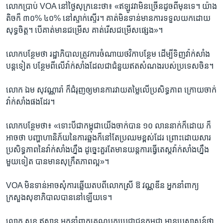
លោក​ប្រាប់ ​VOA ​នៅ​ថ្ងៃ​សុក្រ​នេះ​ថា​៖ «ឥឡូវ​វា​មិន​ច្រើន​ដូច​ពី​មុន​ទេ។ យ៉ាង​
តិច​ក៏​ ៣០%​ ៤០%​ នៅ​ស្ទាក់ស្ទើរ។ គាត់​មិន​ទាន់​មាន​ការ​ទទួល​យក​ដោយ​
សុទ្ធចិត្ត។ បើ​គាត់​មាន​ជម្រើស គាត់​រើស​ជម្រើសផ្សេង»។
លោក​បន្ថែម​ថា ​រដ្ឋាភិបាល​ត្រូវ​ការ​ចំណាយថវិកាបន្ថែម ដើម្បី​ទិញ​វ៉ាក់​សាំង​
បន្ត​ទៀត បន្ថែម​ពី​លើ​វ៉ាក់​សាំង​ដែល​ជា​ជំនួយ​ឥត​សំណងរបស់​ប្រទេសចិន។
លោក ឯម សុវណ្ណារ៉ា ក៏​ជំរុញ​ឲ្យ​មានការ​វាយ​តម្លៃ​លើប្រសិទ្ធភាព ក្រោយ​ចាក់​
វ៉ាក់សាំង​ផង​ដែរ។
លោក​បន្ថែម​ថា​៖ «ទោះ​បី​ជា​កម្ពុជា​យើង​ចាក់​បាន ​១០ ​លាន​នាក់​ក៏​ដោយ ក៏​
អាច​ថា ​បញ្ហា​ហានិភ័យ​នៃ​ការ​ឆ្លង​ក៏​នៅ​តែ​ប្រឈម​ខ្ពស់​ដែរ ព្រោះ​ដោយសារ​
ប្រសិទ្ធភាព​នៃ​វ៉ាក់សាំង​ហ្នឹង ដូច្នេះ​គួរ​តែ​មាន​យន្តការ​ធ្វើ​តេស្ត​វ៉ាក់សាំង​ហ្នឹង​
មួយ​ទៀត បាន​មាន​សុក្រឹត​ភាព​ល្អ»។
VOA មិន​ទាន់​អាច​សុំ​ការ​ឆ្លើយ​តប​ពី​លោកស្រី ឱ វណ្ណឌីន អ្នក​នាំពាក្យ​
ក្រសួង​សុខាភិបាល​បាន​នៅ​ឡើយ​ទេ។
លោក សុខ ឥសាន អ្នក​នាំ​ពាក្យ​គណបក្ស​ប្រជាជន​កម្ពុជា មាន​ប្រសាសន៍​ថា ​