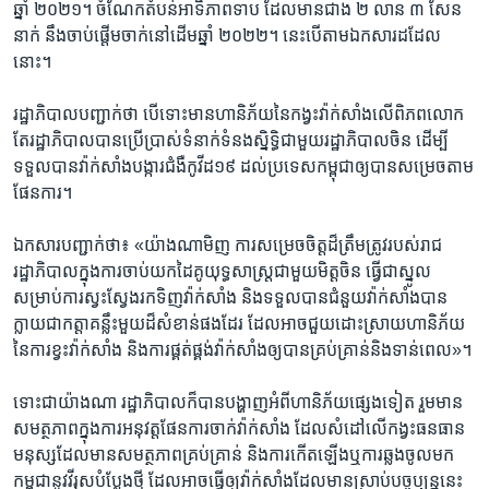
ឆ្នាំ​ ២០២១។ ចំណែក​តំបន់អាទិភាព​ទាប ដែល​មាន​ជាង ​២ ​លាន ​៣ ​សែន​
នាក់ នឹង​ចាប់​ផ្តើម​ចាក់​នៅ​ដើម​ឆ្នាំ​ ២០២២។ នេះ​បើ​តាម​ឯក​សារដដែល
នោះ។
រដ្ឋាភិបាល​បញ្ជាក់​ថា ​បើ​ទោះ​មាន​ហានិភ័យ​នៃ​កង្វះ​វ៉ាក់សាំង​លើ​ពិភព​លោក
តែ​រដ្ឋាភិបាល​បាន​ប្រើ​ប្រាស់​ទំនាក់​ទំនង​ស្និទ្ធិ​ជាមួយ​រដ្ឋាភិបាល​ចិន ​ដើម្បី
ទទួលបាន​វ៉ាក់សាំងបង្ការ​ជំងឺ​កូវីដ​១៩ ​ដល់​ប្រទេស​កម្ពុជា​ឲ្យ​បាន​សម្រេច​តាម​
ផែន​ការ។
ឯកសារ​បញ្ជាក់​ថា​៖ «យ៉ាងណា​មិញ ការ​សម្រេច​ចិត្ត​ដ៏​ត្រឹម​ត្រូវ​របស់​រាជ​
រដ្ឋាភិបាល​ក្នុង​ការ​ចាប់​យក​ដៃ​គូ​យុទ្ធសាស្រ្ត​ជាមួយ​មិត្ត​ចិន ធ្វើ​ជា​ស្នូល​
សម្រាប់​ការ​ស្វះ​ស្វែង​រក​ទិញ​វ៉ាក់សាំង​ និង​ទទួល​បាន​ជំនួយ​វ៉ាក់​សាំង​បាន​
ក្លាយ​ជា​កត្តា​គន្លឹះ​មួយ​ដ៏​សំខាន់​ផង​ដែរ ដែល​អាច​ជួយ​ដោះ​ស្រាយ​ហានិភ័យ​
នៃ​ការ​ខ្វះ​វ៉ាក់​សាំង​ និង​ការ​ផ្គត់​ផ្គង់​វ៉ាក់សាំង​ឲ្យ​បាន​គ្រប់គ្រាន់​និង​ទាន់​ពេល»។
ទោះ​ជា​យ៉ាង​ណា រដ្ឋាភិបាល​ក៏​បាន​បង្ហាញ​អំពី​ហានិភ័យ​ផ្សេង​ទៀត រួម​មាន​
សមត្ថភាព​ក្នុង​ការ​អនុវត្ត​ផែន​ការ​ចាក់​វ៉ាក់សាំង ដែល​សំដៅ​លើ​កង្វះ​ធនធាន​
មនុស្ស​ដែល​មាន​សមត្ថភាព​គ្រប់​គ្រាន់ និង​ការ​កើត​ឡើង​ឬ​ការ​ឆ្លង​ចូល​មក​
កម្ពុជា​នូវ​វីរុស​បំប្លែង​ថ្មី ដែល​អាច​ធ្វើ​ឲ្យ​វ៉ាក់សាំង​ដែល​មាន​ស្រាប់​បច្ចុប្បន្ន​នេះ​