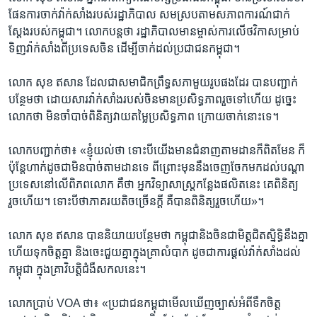
ផែនការ​ចាក់​វ៉ាក់សាំង​របស់​រដ្ឋាភិបាល សមស្រប​តាម​សភាពការណ៍​ជាក់
ស្តែង​របស់​កម្ពុជា។ លោក​បន្ត​ថា ​រដ្ឋាភិបាល​មាន​ម្ចាស់​ការ​លើ​ថវិកា​សម្រាប់​
ទិញ​វ៉ាក់សាំង​ពី​ប្រទេស​ចិន ដើម្បី​ចាក់​ដល់​ប្រជាជន​កម្ពុជា។
លោក សុខ ឥសាន ដែល​ជា​សមាជិក​ព្រឹទ្ធសភា​មួយ​រូប​ផង​ដែរ បានបញ្ជាក់
បន្ថែម​ថា ​ដោយ​សារ​វ៉ាក់​សាំង​របស់​ចិន​មាន​ប្រសិទ្ធភាព​រួច​ទៅ​ហើយ ដូច្នេះ​
លោក​ថា ​មិន​ចាំ​បាច់​ពិនិត្យ​វាយ​តម្លៃប្រសិទ្ធភាព ក្រោយចាក់​នោះ​ទេ។
លោក​បញ្ជាក់​ថា៖ «ខ្ញុំ​យល់​ថា ​ទោះ​បី​យើង​មាន​ជំនាញ​តាម​ដាន​ក៏​ពិត​មែន ក៏​
ប៉ុន្តែ​ហាក់​ដូច​ជា​មិន​បាច់​តាម​ដាន​ទេ ពី​ព្រោះ​មុន​នឹង​ចេញ​ចែកមក​ដល់​បណ្តា​
ប្រទេស​នៅលើពិភព​លោក ​គឺ​ថា ​អ្នក​វិទ្យាសាស្រ្ត​កន្លែង​ផលិត​នេះ គេ​ពិនិត្យ​
រួច​ហើយ។ ទោះ​បី​ថាភាគ​រយ​តិច​ច្រើន​ក្តី គឺ​បាន​ពិនិត្យ​រួច​ហើយ»។
លោក សុខ ឥសាន បាននិយាយបន្ថែម​ថា​ កម្ពុជា​និង​ចិន​ជា​មិត្ត​ជិតស្និទ្ធិ​នឹង​គ្នា​
ហើយ​ទុកចិត្ត​គ្នា និង​ចេះ​ជួយ​គ្នា​ក្នុង​គ្រា​លំបាក ដូច​ជា​ការ​ផ្តល់​វ៉ាក់សាំង​ដល់​
កម្ពុជា ​ក្នុង​គ្រាវិបត្តិ​ជំងឺ​សកល​នេះ។
លោក​ប្រាប់​ VOA ​ថា៖ «ប្រជាជន​កម្ពុជា​មើល​ឃើញ​ច្បាស់​អំពី​ទឹក​ចិត្ត