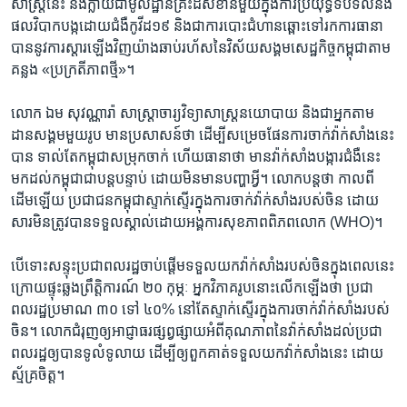
សាស្រ្ត​នេះ នឹង​ក្លាយ​ជា​មូលដ្ឋាន​គ្រឹះ​ដ៏​សំខាន់​មួយ​ក្នុង​ការ​ប្រយុទ្ធ​ទប់​ទល់​នឹង​
ផល​វិបាក​បង្ក​ដោយ​ជំងឺ​កូវីដ​១៩ ​និង​ជា​ការ​បោះ​ជំហាន​ឆ្ពោះ​ទៅ​រក​ការធានា​
បាន​នូវ​ការ​ស្តារ​ឡើងវិញ​យ៉ាង​ឆាប់រហ័ស​នៃ​វិស័យ​សង្គម​សេដ្ឋកិច្ច​កម្ពុជា​តាម​
គន្លង ​«ប្រក្រតីភាព​ថ្មី»។
លោក ឯម សុវណ្ណារ៉ា សាស្ត្រាចារ្យ​វិទ្យាសាស្ត្រន​យោបាយ និង​ជា​អ្នក​តាម​
ដាន​សង្គម​មួយ​រូប​ មាន​ប្រសាសន៍​ថា ​ដើម្បី​សម្រេច​ផែន​ការ​ចាក់​វ៉ាក់សាំង​នេះ​
បាន ទាល់​តែ​កម្ពុជា​សម្រុក​ចាក់ ហើយ​ធានា​ថា​ មានវ៉ាក់​សាំង​បង្ការ​ជំងឺ​នេះ​
មក​ដល់​កម្ពុជា​ជា​បន្ត​បន្ទាប់ ដោយ​មិន​មាន​បញ្ហា​អ្វី។ លោក​បន្ត​ថា ​កាល​ពី​
ដើម​ឡើយ ប្រជាជន​កម្ពុជា​ស្ទាក់​ស្ទើរ​ក្នុង​ការ​ចាក់​វ៉ាក់​សាំង​របស់​ចិន ដោយ​
សារ​មិន​ត្រូវ​បាន​ទទួល​ស្គាល់​ដោយ​អង្គការ​សុខភាព​ពិភព​លោក ​(WHO)។
បើ​ទោះ​សន្ទុះ​ប្រជាពលរដ្ឋ​ចាប់​ផ្តើមទទួល​យកវ៉ាក់​សាំងរបស់​ចិន​ក្នុង​ពេល​នេះ
ក្រោយ​ផ្ទុះ​ឆ្លង​ព្រឹត្តិការណ៍ ​២០ ​កុម្ភៈ អ្នក​វិភាគ​រូប​នោះ​លើក​ឡើង​ថា ប្រជា​
ពលរដ្ឋ​ប្រមាណ ​៣០ ​ទៅ ​៤០​% ​នៅ​តែ​ស្ទាក់​ស្ទើរ​ក្នុង​ការ​ចាក់​វ៉ាក់​សាំង​របស់​
ចិន។ លោក​ជំរុញ​ឲ្យ​អាជ្ញាធរ​ផ្សព្វផ្សាយ​អំពី​គុណភាព​នៃ​វ៉ាក់សាំង​ដល់​ប្រជា
ពលរដ្ឋ​ឲ្យ​បាន​ទូលំទូលាយ ដើម្បី​ឲ្យពួក​គាត់​ទទួល​យក​វ៉ាក់សាំង​នេះ ដោយ​
ស្ម័គ្រចិត្ត។