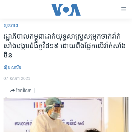
ភ្ជាប់​
ទៅ​
គេហទំព័រ​
សុខភាព
កម្ពុជា
ទាក់ទង
រដ្ឋាភិបាល​កម្ពុជា​ដាក់​​យុទ្ធ​សាស្រ្ត​​​សម្រុក​ចាក់​វ៉ាក់​
រំលង​
អន្តរជាតិ
សាំង​បង្ការ​ជំងឺ​កូវីដ​១៩ ដោយ​​ពឹង​ផ្អែក​លើ​វ៉ាក់សាំង​
និង​
អាមេរិក
ចិន
ចូល​
ទៅ​​
ចិន
ស៊ុន ណារិន
ទំព័រ​
ហេឡូវីអូអេ
ព័ត៌មាន​​
07 ឧសភា 2021
តែ​
កម្ពុជាច្នៃប្រតិដ្ឋ
ម្តង
ចែករំលែក
ព្រឹត្តិការណ៍ព័ត៌មាន
រំលង​
និង​
ទូរទស្សន៍ / វីដេអូ​
ចូល​
វិទ្យុ / ផតខាសថ៍
ទៅ​
ទំព័រ​
កម្មវិធីទាំងអស់