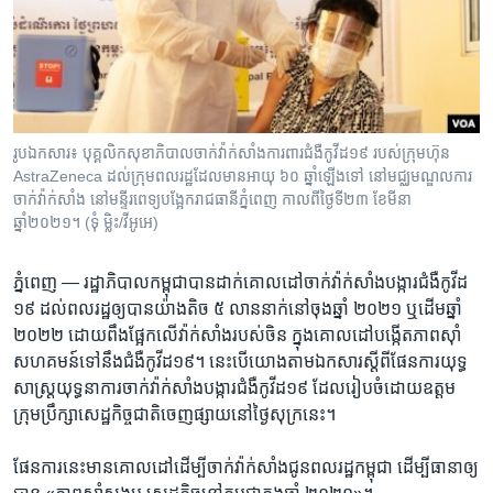
រចនា
សម្ព័ន្ធ​
Khmer English
រំលង​
និង​
បណ្តាញ​សង្គម
ចូល​
ទៅ​
រូបឯកសារ៖ បុគ្គលិកសុខាភិបាលចាក់វ៉ាក់សាំងការពារជំងឺកូវីដ១៩ របស់ក្រុមហ៊ុន
កាន់​
AstraZeneca ដល់ក្រុមពលរដ្ឋដែលមានអាយុ ៦០ ឆ្នាំឡើងទៅ នៅមជ្ឈមណ្ឌលការ
ទំព័រ​
ចាក់វ៉ាក់សាំង នៅមន្ទីរពេទ្យបង្អែករាជធានីភ្នំពេញ កាលពីថ្ងៃទី២៣ ខែមីនា
ភាសា
ស្វែង​
ឆ្នាំ២០២១។ (ទុំ ម្លិះ/វីអូអេ)
រក
ភ្នំពេញ —
រដ្ឋាភិបាល​កម្ពុជា​បានដាក់​គោលដៅ​ចាក់​វ៉ាក់សាំង​បង្ការ​ជំងឺ​កូវីដ​
១៩ ​ដល់​ពលរដ្ឋ​ឲ្យ​បាន​យ៉ាង​តិច ​៥ ​លាន​នាក់​នៅ​ចុង​ឆ្នាំ​ ២០២១ ​ឬ​ដើម​ឆ្នាំ ​
២០២២ ដោយ​ពឹងផ្អែក​លើ​វ៉ាក់សាំង​របស់​ចិន ក្នុង​គោល​ដៅ​បង្កើត​ភាព​ស៊ាំ​
សហគមន៍​ទៅ​នឹង​ជំងឺ​កូវីដ​១៩។ នេះ​បើ​យោង​តាម​ឯកសារ​ស្តី​ពី​ផែន​ការ​យុទ្ធ
សាស្រ្ត​យុទ្ធនាការ​ចាក់​វ៉ាក់​សាំងបង្ការ​ជំងឺកូវីដ​១៩ ដែល​រៀបចំ​ដោយ​ឧត្តម​
ក្រុមប្រឹក្សា​សេដ្ឋកិច្ច​ជាតិ​ចេញ​ផ្សាយ​នៅ​ថ្ងៃ​សុក្រ​នេះ។
ផែន​ការ​នេះ​មាន​គោល​ដៅ​ដើម្បី​ចាក់​វ៉ាក់សាំង​ជូន​ពលរដ្ឋ​កម្ពុជា ដើម្បី​ធានា​ឲ្យ​