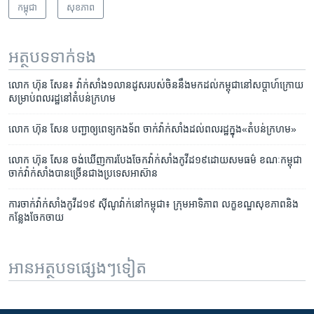
កម្ពុជា
សុខភាព
អត្ថបទ​ទាក់ទង
លោក ហ៊ុន សែន៖ វ៉ាក់សាំង​១​លាន​ដូស​របស់​ចិន​នឹង​មក​ដល់​កម្ពុជា​នៅ​សប្តាហ៍​ក្រោយ
សម្រាប់​ពលរដ្ឋ​នៅ​តំបន់​ក្រហម
លោក ហ៊ុន សែន បញ្ជា​ឲ្យ​ពេទ្យ​កងទ័ព ចាក់​វ៉ាក់សាំង​ដល់​ពលរដ្ឋ​ក្នុង​«តំបន់​ក្រហម»
លោក ហ៊ុន សែន ចង់​ឃើញ​ការ​បែង​ចែក​វ៉ាក់​សាំង​កូវីដ​១៩​ដោយ​សមធម៌ ខណៈ​កម្ពុជា​
ចាក់​វ៉ាក់​សាំង​បាន​​ច្រើន​ជាងប្រទេស​អាស៊ាន
ការ​ចាក់​វ៉ាក់សាំង​កូវីដ​១៩ ស៊ីណូវ៉ាក់​នៅ​កម្ពុជា៖ ក្រុម​អាទិភាព លក្ខខណ្ឌ​សុខភាព​និង​
កន្លែង​ចែក​ចាយ
អានអត្ថបទផ្សេងៗទៀត