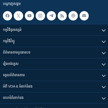
បណ្តាញ​សង្គម
កម្មវិធី​ទូរទស្សន៍
កម្មវិធី​វិទ្យុ
ព័ត៌មាន​តាមប្រធានបទ​
រៀន​​អង់គ្លេស
ទទួល​ព័ត៌មាន​តាម
អំពី​ VOA & ទំនាក់ទំនង
គេហទំព័រ​​ទាក់ទង