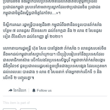
ប្រជាជន​ចិន និង​រដ្ឋាភិបាល​ប្រទេស​ចិន​ដែល​តែង​តែ​ឧបត្ថម្ភ​គាំទ្រដល់​
ប្រជាជន​កម្ពុជា ស្រប​ទៅ​តាម​ពាក្យ​ស្លោក​ដែល​ថា​ប្រជាជន​ចិន ប្រជា​ជន​
កម្ពុជា​ជាមិត្ត​ជិត​ស្និទ្ធ​ជា​មិត្ត​ដែក​ថែប​…»។
ទីស្តី​ការគណៈ​រដ្ឋមន្ត្រី​បាន​ឲ្យ​ដឹង​ថា​ កម្ពុជា​រំពឹង​ថា​នឹង​ទទួល​បាន​វ៉ាក់សាំង​
បន្ថែម​ ៧ លាន​ដូស ពី​ខែ​ឧសភា​ ដល់​ខែកក្កដា ​និង​ ២​ លាន ​៥ ​សែន​ដូស​
ទៀត ពី​ខែ​សីហា ​ដល់ខែកញ្ញា ឆ្នាំ​ ២០២១។
លោក​នាយក​រដ្ឋមន្រ្តី​ ហ៊ុន សែន​ បាន​ថ្លែង​ថា ​វ៉ាក់សាំង​ ១ លាន​ដូសរបស់​ចិន​
នឹង​មក​ដល់​កម្ពុជា​នៅ​សប្តាហ៍​ក្រោយ។ បើ​ប្រៀបធៀប​ទៅ​នឹង​ប្រទេស​ដែល​
ជា​សមាជិក​អាស៊ាន លើក​លែង​តែ​ប្រទេស​សិង្ហបុរី កម្ពុជា​ចាក់​វ៉ាក់​សាំង​បង្ការ​
ជំងឺ​កូវីដ​១៩ ជូន​ប្រជាពលរដ្ឋ​របស់​ខ្លួន​ច្រើន​ជាង​ប្រទេស​ផ្សេង ដែល​រហូត​មក​
ដល់​ពេល​នេះ បាន​ជាង​ ១​ លាន ​៥ ​សែន​នាក់ ទាំង​អ្នក​ចាក់​លើក​ទី​ ១ ​និង​
លើក​ទី​ ២ ​បញ្ចូល​គ្នា៕
ចែករំលែក
Follow us
This item is part of