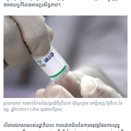
ថមថយ​ឬ​ក៏​លែង​មាន​ប្រសិទ្ធភាព។
រូបឯកសារ៖ ការ​ចាក់​វ៉ាក់សាំង​បង្ការ​ជំងឺ​កូវីដ១៩​ ស៊ីណូហ្វាម នៅ​ភ្នំពេញ​ ថ្ងៃ​ទី១០​ ខែ​
កុម្ភៈ​ ឆ្នាំ​២០២១​។ (ហ៊ាន សុជាតា/វីអូអេ)
បើ​តាម​ឯកសារ​របស់​រដ្ឋាភិបាល ភាព​ជោគជ័យ​នៃ​ការ​អនុវត្ត​ផែន​ការ​យុទ្ធ