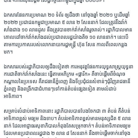
បាន​ «ភាព​ស៊ាំ​សង្គម សេដ្ឋកិច្ច​នៅ​កម្ពុជា​ក្នុង​ឆ្នាំ​ ២០២១»។
ឯកសារ​ផែន​ការ​ប្រមាណ​ ២០​ ទំព័រ ​ឲ្យ​ដឹង​ថា​ នៅ​ចុង​ឆ្នាំ​ ២០២១ ឬ​ដើម​ឆ្នាំ​
២០២២ ប្រជាជន​កម្ពុជា​ប្រមាណ​ ៥​ លាន ​២ ​សែន​នាក់ ដែលត្រូវ​នឹង​វ៉ាក់​
សាំង​ជាង​ ១០ ​លាន​ដូស នឹង​ត្រូវ​បាន​ចាក់​វ៉ាក់​សាំង​រួច​រាល់។ រដ្ឋាភិបាល​មាន​
គោល​ដៅ​ចាក់​វ៉ាក់​សាំង​ដល់​ប្រជា​ពលរដ្ឋ​យ៉ាង​តិច ​១០​ លាន​នាក់។ នេះ​បើ​
តាម​ការ​ប្រកាស​របស់​លោកនាយករដ្ឋមន្រ្តី ហ៊ុន សែន កាល​ពី​ពេល​កន្លង​
មក។
ឯកសារ​របស់​រដ្ឋាភិបាល​ឲ្យ​ដឹង​ទៀត​ថា​ ការ​អនុវត្ត​ផែនការ​យុទ្ធសាស្រ្ត​យុទ្ធនា
ការ​ជាតិ​ចាក់​វ៉ាក់​សាំង​នេះ ធ្វើ​តាម​អភិ​ក្រម «ផ្ការីក» គឺ​ចាប់​ផ្តើម​ពី​ចំណុច​
កណ្តាល​នៃ​ប្រទេស គឺ​រាជធានី​ភ្នំពេញ និង​ទី​ប្រជុំ​ជន​សំខាន់ៗ​ជុំវិញ​រាជធានី​
ភ្នំពេញ និង​ពង្រីក​ជា​ជំហានៗ​ទៅ​កាន់​តំបន់​ផ្សេង​ទៀត តាម​លំដាប់​
អាទិភាព។
សម្រាប់លំដាប់​អាទិភាព​នោះ រដ្ឋាភិបាល​បាន​បែង​ចែក​ជា ៣ ​តំបន់ គឺ​តំបន់​
អាទិភាព​ខ្ពស់ មធ្យម និង​ទាប។ តំបន់​អាទិភាព​ខ្ពស់​មាន​មនុស្ស​ជិត​ ៥ ​លាន​
នាក់ ដែល​អាជ្ញាធរ​សុខាភិបាល​កំពុង​តែ​សម្រុក​ចាក់។ តំបន់​អាទិភាព​មធ្យម​
ដែល​មានប្រជាពលរដ្ឋ​ជាង​ ២​ លាន ​៨ សែន​នាក់ នឹង​ចាប់​ផ្តើម​ចាក់​នៅ​ចុង​