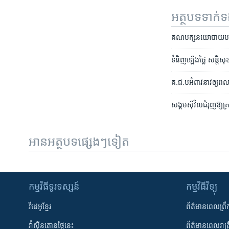
អត្ថបទ​ទាក់
គណបក្ស​នយោបាយ​បញ្ចប់​
ទំនិញឡើងថ្លៃ សន្តិសុ
គ.ជ.ប​អំពាវនាវ​ឲ្យ​ពលរ
សង្គម​ស៊ីវិល​ជំរុញ​ឱ្យ​​គ
អានអត្ថបទផ្សេងៗទៀត
កម្មវិធី​ទូរទស្សន៍
កម្មវិធី​វិទ្យុ
វីដេអូ​ខ្មែរ
ព័ត៌មាន​ពេល​ព្រឹ
វ៉ាស៊ីនតោន​ថ្ងៃ​នេះ
ព័ត៌មាន​​ពេល​រាត្រ