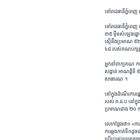
នៅ​រាជធានី​ភ្នំពេញ 
នៅ​រាជធានី​ភ្នំពេញ 
៣៥ ​ម៉ឺន​សំឡេង​ឆ្
ស្មើ​នឹង​ប្រមាណ​ ៥២
៤៨​ របស់​គណបក្ស​ប
អ្នក​នាំពាក្យ​គណៈកម្
សង្កាត់​ អាណត្តិ​ទី ៥
សាធារណៈ។
នៅ​ក្នុង​ដំណើរ​ការ​ឆ្ព
របស់​ គ.ជ.ប នៅ​ក្នុ
ប្រមាណ​ជាង​ ២០​ ក
លោក​ថ្លែង​ថា៖ «ការ​លំ
ការ​ឆ្លង​កាត់​ទឹក​ដ
ប្រើ​ប្រាស់​ឧទ្ធម្ភាគ