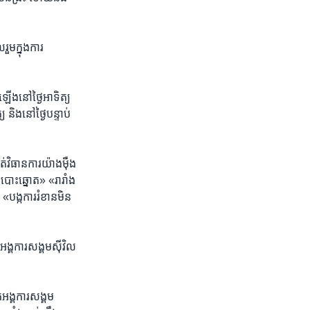
ម​ក្នុង​ការ​
ើង​នៅ​ថ្ងៃ​អាទិត្យ​
និងនៅថ្ងៃ​បន្ទាប់
់​វិធាន​ការ​យ៉ាង​ម៉ឺង
​បោះ​ឆ្នោត» «រារាំង​
 «បង្ក​ការ​រំខាន​មិន​
អង្គការ​សង្គម​ស៊ីវិល​
អង្គការ​សង្គម​