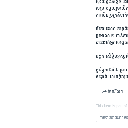
ស៊ីវិល​មួយ​ចំនួន ដែ
សម្រាប់​ចូលរួម​លើក​ទ
ភាព​មិន​ប្រក្រតី​ទាក
បើតាម​គណៈកម្មាធិការ
ប្រមាណ​ ២ ពាន់នាក់
បាន​ដាក់​អ្នក​សង្កេ
អង្គការ​សិទ្ធិ​មនុស្ស
គួរ​រំឭក​ផង​ដែរ ព្រះ​
សង្កាត់ ដោយកុំ​ឱ្យ​មា
ចែករំលែក
This item is part of
​ការ​បោះឆ្នោត​​នៅ​កម្ពុ