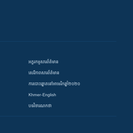
អក្ខរកម្មសារព័ត៌មាន
សេរីភាពសារព័ត៌មាន
ការបោះឆ្នោតនៅអាមេរិកឆ្នាំ២០២០
Khmer-English
បទវិចារណកថា