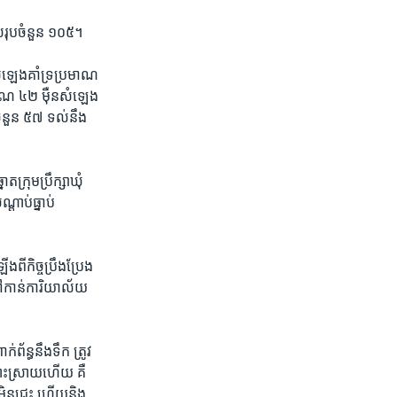
​សរុប​ចំនួន​ ១០៥។
សំឡេង​គាំទ្រ​ប្រមាណ​
ាណ​ ៤២ ​ម៉ឺន​សំឡេង
ំនួន​ ៥៧ ទល់​នឹង​
្រុម​ប្រឹក្សា​ឃុំ​
តាប់​ធ្នាប់​
ឡើងពី​កិច្ចប្រឹងប្រែង
ទៅ​កាន់​ការិយាល័យ​
​ព័ន្ធ​នឹង​ទឹក ត្រូវ​
ណោះស្រាយ​ហើយ​ គឺ​
ប​មិន​ជ្រះ ហើយ​និង​