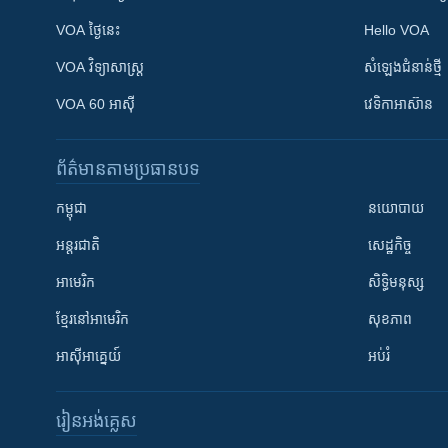
VOA ថ្ងៃនេះ
Hello VOA
VOA ​វិទ្យាសាស្ត្រ
សំឡេង​ជំនាន់​ថ្មី
VOA 60 អាស៊ី
វេទិកា​អាស៊ាន
ព័ត៌មាន​តាមប្រធានបទ​
កម្ពុជា
នយោបាយ
អន្តរជាតិ
សេដ្ឋកិច្ច
អាមេរិក
សិទ្ធិមនុស្ស
ខ្មែរ​នៅអាមេរិក
សុខភាព
អាស៊ីអាគ្នេយ៍
អប់រំ
រៀន​​អង់គ្លេស