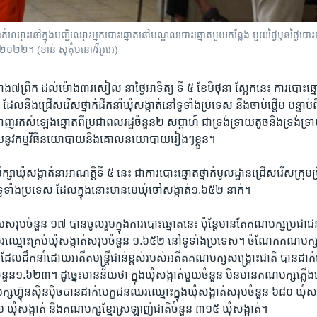
្ទាត់ឈ្មោះនៅក្នុងបញ្ជីឈ្មោះអ្នកបោះឆ្នោតនៅមណ្ឌលបោះឆ្នោតមួយកន្លែង មួយថ្ងៃមុនថ្ងៃបោះឆ
ាំ ២០២២។ (ខាន់ សុគុំមនោ/វីអូអេ)
៉ោង​៧​ព្រឹក​ ដល់​ម៉ោង​៣​រសៀល​ នា​ថ្ងៃ​អាទិត្យ ទី​ ៥ ខែ​មិថុនា​ ស្អែកនេះ ការ​បោះ​ឆ្នោត​ក
 ៥ ដែល​នឹង​ជ្រើស​រើស​ថ្នាក់​ដឹកនាំ​ឃុំ​សង្កាត់​នៅ​ទូទាំង​ប្រទេស នឹង​ចាប់​ផ្តើម ​បន
រក​សំឡេងឆ្នោត​ពី​ប្រជាពលរដ្ឋ​ចំនួន​២ សប្តាហ៍ ​ជាទ្រង់​ទ្រាយ​តូច​និង​ទ្រង់​ទ្រា
្សាយ​នូវ​កម្មវិធី​នយោបាយ​និង​គោល​នយោបាយ​រៀងៗខ្លួន។
ឹក្សា​ឃុំ​សង្កាត់​នា​អាណត្តិ​ទី​ ៥ ​នេះ ជា​ការ​បោះ​ឆ្នោត​ថ្នាក់​មូលដ្ឋាន​ជ្រើស​រើស​ក្រុម​ប្រ
ៅ​ទូទាំង​ប្រទេ​ស ដែល​ក្នុង​នោះ​មាន​មេឃុំ​ចៅ​សង្កាត់១.៦៥២ នាក់។
ចំនួន​ ១៧ ​បាន​ចូលរួម​ក្នុង​ការ​បោះឆ្នោត​នេះ ប៉ុន្តែ​មាន​តែ​គណបក្ស​ប្រជាជន​
​ឈ្មោះ​គ្រប់​ឃុំ​សង្កាត់​សរុប​ចំនួន​ ១.៦៥២​ នៅ​ទូទាំង​ប្រទេស។ ចំណែក​គណបក្ស​ប្រ
ល​ដឹកនាំ​ដោយ​អតីត​មន្រ្តី​ជាន់​ខ្ពស់​របស់​អតីត​គណបក្ស​សង្រ្គោះ​ជាតិ បាន​ដាក
ុប​ចំនួន​១.៦២៣។ ដូច្នេះ​មាន​ន័យ​ថា​ ក្នុង​ឃុំ​សង្កាត់​មួយ​ចំនួន មិន​មាន​គណបក្ស​ភ្លើ
្វុនស៊ិនប៉ិច​បាន​ដាក់​បេក្ខជន​ឈរ​ឈ្មោះ​ក្នុង​ឃុំ​សង្កាត់​សរុប​ចំនួន​ ៦៨០ ​ឃុំ​សង
៩៦ ​ឃុំ​សង្កាត់ និង​គណបក្ស​ខ្មែរ​ស្រឡាញ់​ជាតិ​ចំនួន​ ៣១៥ ​ឃុំ​សង្កាត់។