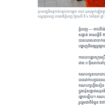
ព្រះសង្ឃនិមន្តកាត់បន្ទប់បោះឆ្នោត ខណៈបុរសម្នាក់ផ្ទៀងផ
ខណ្ឌដូនពេញ រាជធានីភ្នំពេញ ថ្ងៃសៅរ៍ ទី ៤ ខែមិថុនា ឆ្ន
ភ្នំពេញ —
ចាប់​ពី​ម
សង្កាត់​ អាណត្តិ​ទី​
​បាន​ឃោសនា​ទាក់ទាញ​
បង្ហាញ​និង​ផ្សព្វផ
ការ​បោះ​ឆ្នោត​ក្រុម​ប្រ
ជាង​ ១ ​ម៉ឺន​នាក់​ន
គណបក្ស​នយោបាយសរុប​
បាន​ដាក់​បេក្ខជន​ឈរ
គណបក្ស​ភ្លើង​ទៀន ដែ
ក្នុង​ឃុំ​សង្កាត់​សរ
ឆ្នោត​ឡើយ។ គណបក្ស​ហ៊
រួបរួម​ជាតិ​ចំនួន​ ៥