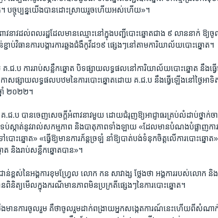
។ បច្ចុប្បន្ន​យើង​បាន​ដោះស្រាយ​រួចហើយ​អស់​ហើយ»។
វនាវ​ដល់ពលរដ្ឋ​ដែល​មាន​ឈ្មោះ​នៅ​ក្នុង​បញ្ជី​បោះ​ឆ្នោត​ជាង​ ៩​ លាន​នាក់ ​ឱ្យ​ចូលរួ
់​ខ្ជាប់​វិធានការ​បង្ការ​ការ​ឆ្លង​ជំងឺ​កូវីដ​១៩​ ផ្សេងៗនៅ​តាម​ការិយាល័យ​បោះ​ឆ្នោត។
 គ.ជ.ប ការ​រាប់​សន្លឹក​ឆ្នោត បិទ​ផ្សាយ​លទ្ធផល​នៅ​ការិយាល័យ​បោះ​ឆ្នោត នឹង​ធ្វើ​ឡ
ស​ផ្សាយ​លទ្ធផល​បឋម​នៃ​ការ​បោះ​ឆ្នោតដោយ​ គ.ជ.ប នឹង​ធ្វើ​ឡើង​នៅ​ថ្ងៃ​អាទិត្យ 
ា ឆ្នាំ​ ២០២២។
ត គ.ជ.ប បាន​ចេញ​សេចក្តី​អំពាវនាវ​មួយ ដោយ​ជំរុញ​ឱ្យ​អាជ្ញាធរ​គ្រប់​លំដាប់​ថ្នាក់​ចាត
និង​ទប់​ស្កាត់​នូវ​រាល់​សកម្មភាព និង​បាតុភាព​ទាំង​ឡាយ «ដែល​មាន​បំណង​បំផ្លាញ​ការ
​បោះ​ឆ្នោត» «ធ្វើ​ឱ្យ​មាន​ការ​ភ័ន្ត​ច្រឡំ នាំ​ឱ្យ​បាត់​បង់​ទំនុក​ចិត្ត​លើ​ការ​បោះ​ឆ្នោត»
នោត និង​រាប់​សន្លឹក​ឆ្នោត​បាន»។
​ជាន់​ខ្ពស់​នៃ​អង្គការ​ខុមហ្វ្រែល​ លោក កន សាវាង្ស ថ្លែង​ថា​ អង្គការ​របស់​លោក និង​
​ពិនិត្យ​មើលក្នុង​ករណីមាន​ភាព​មិន​ប្រក្រតី​ផ្សេងៗ​នៃ​ការ​បោះឆ្នោត។
មាន​ការ​ចូលរួម​ គឺ​ថាចូល​រួម​ដាក់​ពង្រាយ​អ្នកសង្កេត​ការណ៍​នេះ​ហើយ​ពី​សំណាក់​