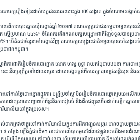
គណបក្ស​ភ្លើង​ទៀន​ដាក់​បេក្ខជន​ឈរ​ឈ្មោះ​ក្នុង​ ៩៥ ​សង្កាត់ ក្នុង​ចំណោម​សង្កាត់
កាល​ពី​ការ​បោះ​ឆ្នោត​ឃុំ​សង្កាត់​ឆ្នាំ​ ២០១៧ គណបក្ស​ប្រជាជន​កម្ពុជា​ទទួល​បាន​
នោត ស្មើ​ប្រមាណ​ ៤៤%។ ចំណែក​អតីត​គណបក្ស​សង្រ្គោះ​ជាតិ​វិញ​ទទួល​បាន​ប្រម
%។ បើ​គិត​ជា​ចំនួន​ចៅ​សង្កាត់​វិញ​ គណបក្ស​សង្រ្គោះ​ជាតិ​ទទួល​បាន​ចៅ​សង្កាត់​ច
្រជាជន​កម្ពុជា។
មាធិការជាតិ​រៀប​ចំ​ការ​បោះឆ្នាត​ លោក ហង្ស ពុទ្ធា វាយ​តម្លៃ​ជា​បឋម​ថា ការ​បោះ​ឆ្នោតក
 ​នេះ នឹង​ប្រព្រឹត្ត​ទៅ​ដោយ​រលូន ដោយ​សង្កត់​ធ្ងន់​ពី​ការ​រក្សា​បាន​នូវ​សន្តិសុខ និង​សណ្
ោះ​ទៅ​កាន់​ថ្ងៃ​បោះ​ឆ្នោត​ផ្លូវការ មន្រ្តី​ប្រចាំ​ស្ថាប័ន​រៀបចំ​ការ​បោះឆ្នោត​រូប​នេះ​លើក​
ង​ការដោះ​ស្រាយ​បញ្ហា​ពាក់ព័ន្ធ​នឹង​ការ​រៀបចំ​ និងដឹកជញ្ជូនហឹបដាក់​សន្លឹក​ឆ្នោត​
ារិយាល័យ​នៅ​ក្នុង​ប្រទេស។
បាក​ត្រង់​ថា​ផ្លូវ​ទៅ​កាន់​ការិយា​ល័យ​ក្នុង​ការ​ដឹកជញ្ជូន​សម្ភារៈ​មាន​ចម្ងាយ​ឆ្ងាយ​ពាក់
ូចជា ៨ កន្លែង​ ឡើង​ភ្នំ​ជា​ដើម។ នេះ​ជា​ការ​លំបាក​មួយ​ដែល​ឥឡូវ​នេះ​យើង​មាន​ដំ
ចក្រ ដើម្បី​ដឹក​នូវ​សម្ភារៈ​ចាំបាច់​ដូចជា ហឹប​ឆ្នោត​បញ្ជី​បោះឆ្នោត​ ទឹកខ្មៅ​ជ្រលក់​លុ