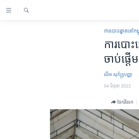
ភ្ជាប់​
ទៅ​
គេហទំព័រ​
ស្វែង​
កម្ពុជា
រក
​ការ​បោះឆ្នោត​​នៅ​កម្
ទាក់ទង
អន្តរជាតិ
ការ​បោះ​ឆ្
រំលង​
និង​
អាមេរិក
ចាប់​ផ្តើម
ចូល​
ចិន
ទៅ​​
ទំព័រ​
ហេឡូវីអូអេ
ណឹម សុភ័ក្រ្តបញ្ញា
ព័ត៌មាន​​
កម្ពុជាច្នៃប្រតិដ្ឋ
04 មិថុនា 2022
តែ​
ម្តង
ព្រឹត្តិការណ៍ព័ត៌មាន
ចែករំលែក
រំលង​
ទូរទស្សន៍ / វីដេអូ​
និង​
ចូល​
វិទ្យុ / ផតខាសថ៍
ទៅ​
កម្មវិធីទាំងអស់
ទំព័រ​