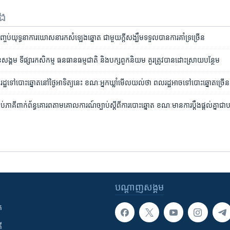
ទង
យុទ្ធនាការ​ឃោសនា​រក​សំឡេង​ឆ្នោត ជាមួយ​ក្តី​សង្ឃឹម​ទទួល​បាន​ការ​គាំទ្រ​ច្រើន
ខសង្គម ទីផ្សារកសិកម្ម ធនធានធម្មជាតិ និងបក្សពួកនិយម គួរត្រូវបានដោះស្រាយបន្ថែម
ដ្ឋ​ទៅ​បោះឆ្នោត​នៅ​ថ្ងៃអាទិត្យ​នេះ ខណៈ​អ្នកឃ្លាំមើល​យល់​ថា​ ពលរដ្ឋ​អាច​ទៅ​បោះឆ្នោត​ច្រើន
្រប់​ភាគី​ពាក់ព័ន្ធ​គោរព​តាម​គោលការណ៍​ច្បាប់​ស្តី​ពី​ការ​បោះឆ្នោត ​ខណៈ​មាន​ការ​ប្តឹង​ផ្តល់​គ្នា​ជា​ប
បណ្តាញ​សង្គម
ក
ី