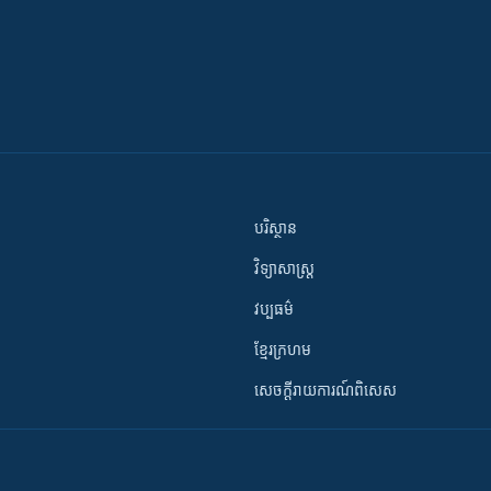
បរិស្ថាន
វិទ្យាសាស្រ្ត
វប្បធម៌
ខ្មែរក្រហម
សេចក្តីរាយការណ៍ពិសេស