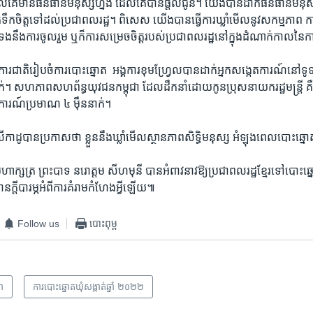
ល​គេ​មាន​ធន​ធាន​មនុស្ស​ហ្នឹង ដែល​គេ​បាន​ផ្តល់​ជូន។ យើង​បាន​ដាក់​ធន​ធាន​មនុស្ស
ឹកចិត្ត​ទៅ​ដល់​ប្រជា​ពលរដ្ឋ។ ពិសេស​ យើង​បាន​ធ្វើការ​ឃ្លាំ​មើល​នូវ​សកម្ម​ភាព​ កា
់​ទង​នឹង​ការ​ចូលរួម ឬ​ក៏​ការ​សម្រេច​ចិត្ត​របស់​ប្រជា​ពលរដ្ឋ​នៅ​ក្នុង​ដំណាក់​កាល​នៃ​
ជាតិ​រៀបចំ​ការ​បោះឆ្នោត ​ អង្គការ​ខុមហ្វ្រែល​បាន​ដាក់​អ្នក​សង្កេត​ការណ៍​នៅ​ទូទ
។ សហភាព​សហព័ន្ធ​យុវជន​កម្ពុជា ​ដែលដឹកនាំ​ដោយ​កូន​ប្រុស​នាយក​រដ្ឋមន្រ្តី គឺ​
តការណ៍​ប្រមាណ​ ៤ ម៉ឺន​នាក់។
​លី​កា​ដូ​បាន​ប្រកាស​ថា ​ខ្លួន​នឹង​ឃ្លាំមើល​ស្ថានភាព​សិទ្ធិមនុស្ស ​អំឡុង​ពេល​បោះ​ឆ្ន
មហាក្សត្រ​ ព្រះ​បាទ​ នរោត្តម​ សីហមុនី​ បាន​អំពាវ​នាវ​ឱ្យប្រជាពលរដ្ឋ​ខ្មែរទៅបោះ​ឆ្នោត​ក
ន​ក្តី​បារម្ភ​អំពី​ការ​គំរាម​កំហែង​អ្វី​ឡើយ៕
Follow us
បោះពុម្ព
ជា
ការបោះឆ្នោតឃុំសង្កាត់ឆ្នាំ ២០២២