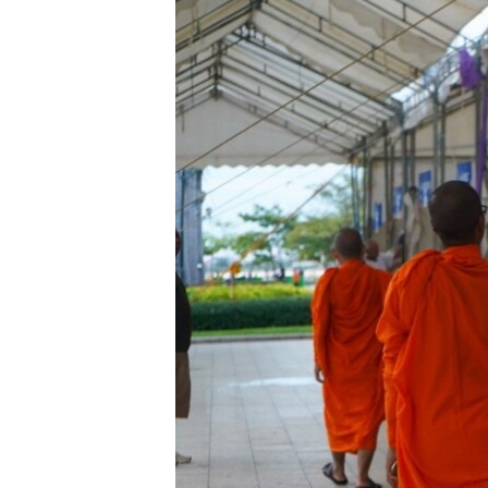
រចនា
សម្ព័ន្ធ​
រំលង​
និង​
ចូល​
ទៅ​
កាន់​
ទំព័រ​
ស្វែង​
រក