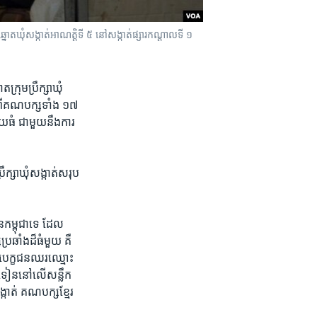
្នោតឃុំសង្កាត់អាណត្តិទី ៥ នៅសង្កាត់ផ្សារកណ្តាលទី ១
្រុម​ប្រឹក្សា​ឃុំ​
្ទាប់ពី​គណបក្សទាំង ១៧
យ​ធំ ​ជាមួយ​នឹង​ការ
ឹក្សា​ឃុំ​សង្កាត់​សរុប​
កម្ពុជា​ទេ ដែល​
ឆាំង​ដ៏​ធំ​មួយ គឺ​
់​បេក្ខជន​ឈរ​ឈ្មោះ
ង​ទៀន​នៅ​លើ​សន្លឹក​
្កាត់ គណបក្ស​ខ្មែរ​