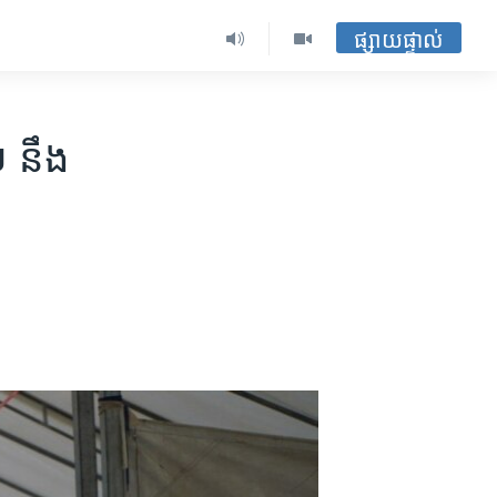
ផ្សាយផ្ទាល់
២ នឹង​