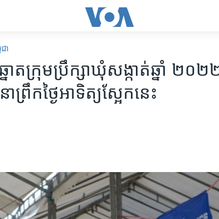
ពុជា
នោត​ក្រុម​ប្រឹក្សា​ឃុំ​សង្កាត់​ឆ្នាំ​ ២០២
​នា​ព្រឹកថ្ងៃ​អាទិត្យស្អែក​នេះ