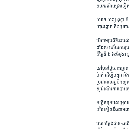
ឧបករណ៍​ផ្សេង​ទៀត
លោក ហង្ស ពុទ្ធា អំពា
បោះឆ្នោត​ និង​ប្រកាន
បើ​តាម​ប្រតិទិន​របស់
ដដែល ហើយ​ការ​ប្រកា
គឺ​ថ្ងៃ​ទី​ ៦ ខែ​មិថុន
នៅ​មុន​ថ្ងៃ​បោះ​ឆ្នោ
ម៉ាត់ ដើម្បី​បង្ការ 
ប្រជាពលរដ្ឋ​មិន​ឱ្យ​ទៅ
ឱ្យ​ដំណើរ​ការ​បោះ​ឆ្
មន្រ្តី​សម្រប​សម្រួល
ដទៃ​ទៀត​នឹង​តាម​ដាន
លោក​ថែ្លង​ថា៖ «យើង​