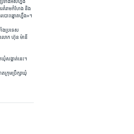
​ទាំង​អស់​ហ្នឹង
រ​គំរាម​កំហែង​ និង​
ការ​បោះឆ្នោត​ហ្នឹង»។
ាំង​ប្រទេស​
លោក ហ៊ុន ម៉ានី ​
ោត​ឃុំសង្កាត់​នេះ។
្រុម​ប្រឹក្សា​ឃុំ​