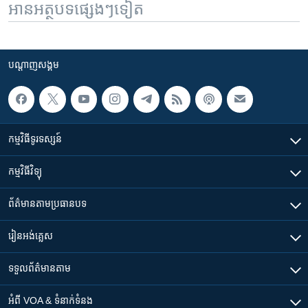
អានអត្ថបទផ្សេងៗទៀត
បណ្តាញ​សង្គម
កម្មវិធី​ទូរទស្សន៍
កម្មវិធី​វិទ្យុ
ព័ត៌មាន​តាមប្រធានបទ​
រៀន​​អង់គ្លេស
ទទួល​ព័ត៌មាន​តាម
អំពី​ VOA & ទំនាក់ទំនង