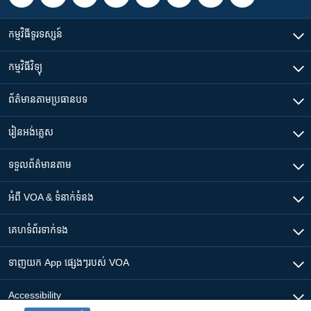
កម្មវិធី​ទូរទស្សន៍
កម្មវិធី​វិទ្យុ
ព័ត៌មាន​តាមប្រធានបទ​
រៀន​​អង់គ្លេស
ទទួល​ព័ត៌មាន​តាម
អំពី​ VOA & ទំនាក់ទំនង
គេហទំព័រ​​ទាក់ទង
ទាញយក​ App ផ្សេងៗ​របស់​ VOA
Accessibility