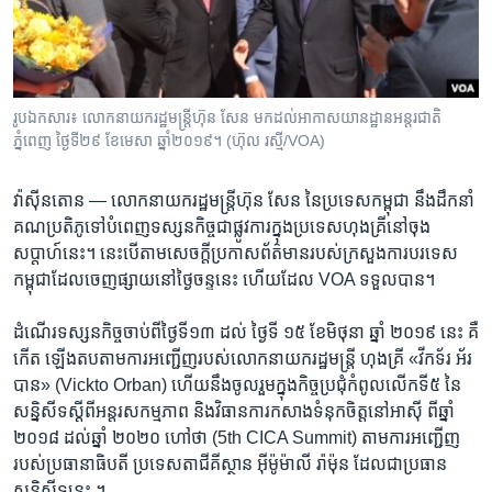
រចនា
សម្ព័ន្ធ​
Khmer English
រំលង​
និង​
បណ្តាញ​សង្គម
ចូល​
រូបឯកសារ៖ លោក​នាយក​រដ្ឋមន្ត្រី​ហ៊ុន​ សែន​ មក​ដល់​អាកាស​យាន​ដ្ឋាន​អន្តរជាតិ​
ទៅ​
ភ្នំពេញ​ ថ្ងៃ​ទី​២៩ ខែ​មេសា​ ឆ្នាំ​២០១៩។ (ហ៊ុល រស្មី​/VOA​)
កាន់​
ទំព័រ​
ភាសា
វ៉ាស៊ីនតោន —
លោក​នាយក​រដ្ឋមន្ត្រី​ហ៊ុន សែន​ នៃ​ប្រទេស​កម្ពុជា ​នឹង​ដឹកនាំ​
ស្វែង​
គណប្រតិភូ​ទៅ​បំពេញទស្សនកិច្ច​ជាផ្លូវការ​ក្នុង​ប្រទេស​ហុងគ្រី​នៅចុង​
រក
សប្តាហ៍​នេះ។​ នេះបើ​តាម​សេចក្តីប្រកាស​ព័ត៌មាន​របស់​ក្រសួង​ការបរទេស​
កម្ពុជា​ដែល​ចេញផ្សាយ​នៅ​ថ្ងៃចន្ទ​នេះ ហើយ​ដែល​ VOA​ ទទួល​បាន។
ដំណើរ​ទស្សនកិច្ច​ចាប់ពី​ថ្ងៃទី១៣ ​ដល់ ​ថ្ងៃទី ​១៥​ ខែមិថុនា​ ឆ្នាំ ​២០១៩​ នេះ​ គឺ
កើត ឡើង​តប​តាមការ​អញ្ជើញ​របស់​លោក​នាយក​រដ្ឋមន្ត្រី ​ហុងគ្រី​ ‍«វីកទ័រ អ័រ
បាន‍» ​(Vickto Orban) ​ហើយនឹង​ចូលរួម​ក្នុងកិច្ច​ប្រជុំ​កំពូល​លើក​ទី៥​ នៃ​
សន្និសីទ​ស្តីពី​អន្តរសកម្មភាព និង​វិធានការ​កសាង​ទំនុកចិត្ត​នៅអាស៊ី​ ពីឆ្នាំ​
២០១៨​ ដល់ឆ្នាំ​ ២០២០​ ហៅថា​ (5th CICA Summit) ​តាមការ​អញ្ជើញ​
របស់​ប្រធានាធិបតី​ ប្រទេស​តាជីគីស្ថាន​ អ៊ីម៉ូម៉ាលី រ៉ាម៉ុន​ ដែលជា​ប្រធាន​
សន្និសីទ​នេះ ។