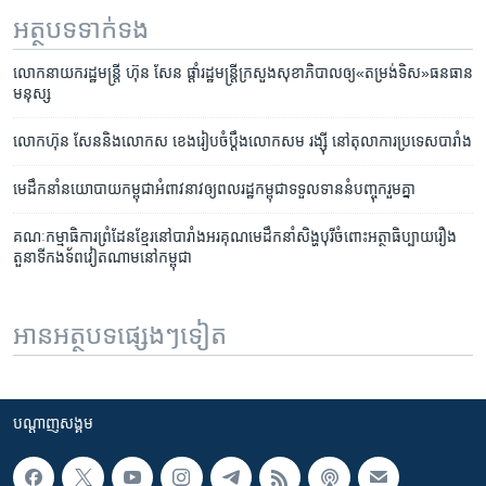
អត្ថបទ​ទាក់ទង
លោកនាយក​រដ្ឋមន្ត្រី​​ ហ៊ុន​ សែន ផ្តាំ​រដ្ឋ​មន្ត្រី​ក្រសួងសុខាភិបាលឲ្យ​«តម្រង់ទិស»​ធនធាន​
មនុស្ស
លោក​​ហ៊ុន សែននិង​​លោកស ខេង​រៀបចំប្ដឹង​លោក​សម រង្ស៊ី នៅ​តុលាការ​ប្រទេសបារាំង
មេដឹកនាំ​នយោបាយ​កម្ពុជា​អំពាវនាវ​ឲ្យ​ពលរដ្ឋកម្ពុជា​ទទួល​ទាន​នំ​បញ្ចុក​រួមគ្នា​
គណៈ​កម្មាធិការ​ព្រំដែន​ខ្មែរ​នៅ​បារាំង​អរគុណ​មេដឹកនាំ​សិង្ហបុរី​ចំពោះ​អត្ថាធិប្បាយ​រឿង​
តួនាទី​កងទ័ព​វៀតណាម​នៅ​កម្ពុជា
អានអត្ថបទផ្សេងៗទៀត
បណ្តាញ​សង្គម