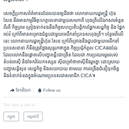
សេចក្តី​ប្រកាសព័ត៌​មាន​ដដែល​បានឲ្យ​ដឹងថា​ លោក​នាយក​រដ្ឋមន្ត្រី​ ហ៊ុន
សែន ​នឹង​មាន​កម្មវិធី​ចុះហត្ថ​លេខា​ជាមួយ​សមភាគី ​ហុងគ្រី​លើ​ឯកសារ​ចំនួន​
ពីរ​គឺ ​កិច្ចព្រម ព្រៀង​ទាក់ទង​នឹង​កិច្ចសហ​ប្រតិបត្តិការ​ផ្នែក​សេដ្ឋកិច្ច ​និង​ ផ្នែក​
អប់រំ ​ក្រៅពី​មាន​គម្រោង​ជំនួប​ជាមួយ​មេដឹកនាំ​ប្រទេស​ហុងគ្រី។​ បន្ថែម​ពីលើ
នេះ ​លោក​នាយក​រដ្ឋមន្ត្រី​ហ៊ុន សែន ​ក្រៅពីគ្រោង​នឹង​ជួប​ជាមួយ​មេដឹកនាំ​
ប្រទេស​នានា ​ក៏នឹង​ត្រូវថ្លែង​សុន្ទរកថា​ក្នុង កិច្ចប្រជុំ​កំពូល ​CICA​ផងដែរ ​
ដែល​លោកនឹង​ផ្តោតលើ​បញ្ហា​គន្លឹះ​ជាច្រើន ​ដែល​ជា ការប្រឈម​រួមរបស់​
តំបន់​អាស៊ី ​និង​ចែក​រំលែក​ទស្សនៈ​ស៊ីជម្រៅ​ថាអាស៊ី​នឹងរួម​គ្នា ដោះស្រាយ​
បញ្ហា​សន្តិសុខ ​សេដ្ឋកិច្ច ​និង​នយោបាយ​ តាមរយៈ​ការពង្រឹង​ជំនឿ​ទុកចិត្ត
និងទំនាក់​ទំនង​ក្នុងចំណោម​ប្រទេស​ជាសមាជិក​ CICA៕
ចែករំលែក
Follow us
This item is part of
កម្ពុជា
អន្តរជាតិ