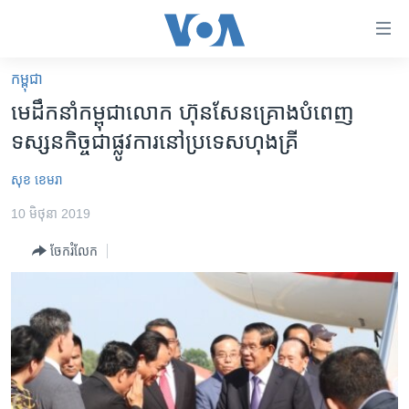
ភ្ជាប់​
ទៅ​
គេហទំព័រ​
កម្ពុជា
កម្ពុជា
ទាក់ទង
មេដឹកនាំ​កម្ពុជា​លោក ហ៊ុនសែន​គ្រោង​បំពេញ​
រំលង​
អន្តរជាតិ
ទស្សនកិច្ច​ជា​ផ្លូវការ​នៅ​ប្រទេស​ហុងគ្រី
និង​
អាមេរិក
ចូល​
សុខ ខេមរា
ទៅ​​
ចិន
ទំព័រ​
10 មិថុនា 2019
ហេឡូវីអូអេ
ព័ត៌មាន​​
ចែករំលែក
តែ​
កម្ពុជាច្នៃប្រតិដ្ឋ
ម្តង
ព្រឹត្តិការណ៍ព័ត៌មាន
រំលង​
និង​
ទូរទស្សន៍ / វីដេអូ​
ចូល​
វិទ្យុ / ផតខាសថ៍
ទៅ​
ទំព័រ​
កម្មវិធីទាំងអស់