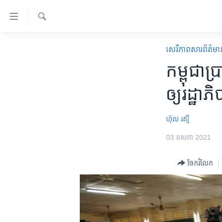
ភ្ជាប់​
ទៅ​
គេហទំព័រ​
ស្វែង​
កម្ពុជា
រក
សេរីភាពសារព័ត៌មា
ទាក់ទង
អន្តរជាតិ
កម្ពុជា​ប
រំលង​
និង​
អាមេរិក
ឲ្យ​រដ្ឋ
ចូល​
ចិន
ទៅ​​
ទំព័រ​
ហេឡូវីអូអេ
ហ៊ុល រស្មី
ព័ត៌មាន​​
កម្ពុជាច្នៃប្រតិដ្ឋ
03 ឧសភា 2021
តែ​
ម្តង
ព្រឹត្តិការណ៍ព័ត៌មាន
ចែករំលែក
រំលង​
ទូរទស្សន៍ / វីដេអូ​
និង​
ចូល​
វិទ្យុ / ផតខាសថ៍
ទៅ​
កម្មវិធីទាំងអស់
ទំព័រ​