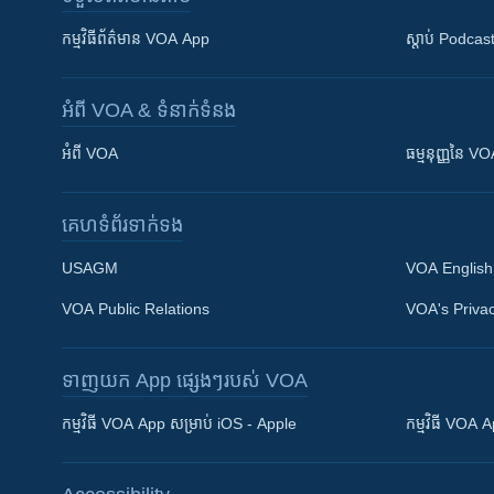
កម្មវិធី​ព័ត៌មាន VOA App
ស្តាប់ Podcas
អំពី​ VOA & ទំនាក់ទំនង
អំពី​ VOA
ធម្មនុញ្ញ​នៃ V
គេហទំព័រ​​ទាក់ទង
USAGM
VOA English
Khmer English
VOA Public Relations
VOA's Privac
បណ្តាញ​សង្គម
ទាញយក​ App ផ្សេងៗ​របស់​ VOA
កម្មវិធី​ VOA App សម្រាប់ iOS - Apple
កម្មវិធី​ VOA
ភាសា