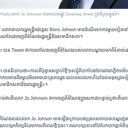
rty លោក Jo Johnson បាន​មកដល់​ផ្លូវ Downing Street ក្នុង​ទីក្រុង​ឡុងដ៍។
តិ៍ លោក​នាយក​រដ្ឋមន្ត្រី​អង់គ្លេស​ Boris Johson មាន​ដំណើរ​ខក​ការ​មួយ​ទៀត​នៅ
រ​លាលែង​ចេញ​ពី​តំណែង​រដ្ឋមន្ត្រី​និង​សមាជិក​សភា។
ាន Tweet ថា​ការលាលែង​ចេញ​ពី​តំណែង​របស់លោក​បណ្តាលមកពីទំនាស់​រវាង​
​និយាយថា«កាលពី​ប៉ុន្មានសប្តាហ៍​ថ្មីៗនេះ​ខ្ញុំ​ពិបាក​បែង​ចែក​រវាង​ភក្តីភាព​ចំ
ជា​ភាព​តានតឹង​មួយមិន​អាច​ដោះស្រាយ​រួច ដល់ពេល​វេលា​ហើយ​ដែល​មនុស្ស​ឯទៀត​បន
ជា​សមាជិក​សភា​និង​ជា​រដ្ឋមន្ត្រី»។
បន្ទាន់​ថា​តើ​លោក Jo Johnson ចាកចេញ​ពី​តំណែង​ក្នុងសភា​ជាបន្ទាន់​ឬ​ថា​តើលោ
ីតំណែង​របស់លោក Jo Johson មាន​ឡើង​ក្រោយ​បង​ប្រុស​លោក​បាន​បណ្តេញស
្ស​អភិរក្សនិយម​កាល​ពី​ពេល​ថ្មីៗនេះ។​ គណបក្ស​នេះនៅ​តែ​បែក​បាក់គ្នា​អំពី​យុទ