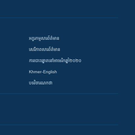
អក្ខរកម្មសារព័ត៌មាន
សេរីភាពសារព័ត៌មាន
ការបោះឆ្នោតនៅអាមេរិកឆ្នាំ២០២០
Khmer-English
បទវិចារណកថា