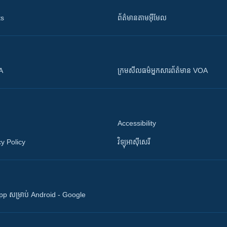
ts
ព័ត៌មាន​តាម​អ៊ីមែល
OA
ក្រម​​​សីលធម៌​​​អ្នក​​​សារព័ត៌មាន VOA
Accessibility
y Policy
វិទ្យុ​អាស៊ី​សេរី
 App សម្រាប់ Android - Google