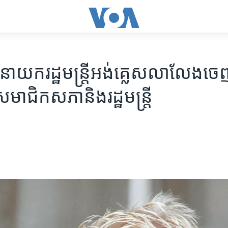
ស​នាយក​រដ្ឋមន្ត្រី​អង់គ្លេស​លាលែង​ចេ
ាជិក​សភា​និង​រដ្ឋមន្ត្រី