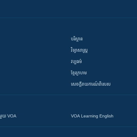
បរិស្ថាន
វិទ្យាសាស្រ្ត
វប្បធម៌
ខ្មែរក្រហម
សេចក្តីរាយការណ៍ពិសេស
ស​​ជាមួយ VOA
VOA Learning English