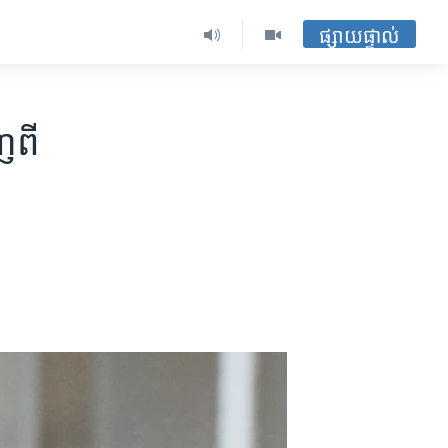
ផ្សាយផ្ទាល់
ញពី​