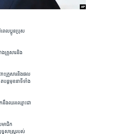
ពេល​ប្អូនប្រុស​
គ្រួសារ​និង
ពោះគ្រួសារ​និង​ផល​
្ត​មុខ​នាទី​ទាំង​
ក​នឹងឈរ​ឈ្មោះ​ជា​
មាជិក​
្ធសាស្ត្រ​របស់