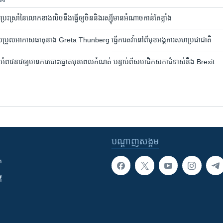
​ប្រះស្រាំ​នៃ​លោកខាង​លិច​នឹង​ធ្វើ​ឲ្យ​ចិន​និង​រស្ស៊ី​មាន​អំណាច​កាន់​តែ​ខ្លាំង
្រែប្រួល​អាកាសធាតុ​នាង Greta Thunberg ធ្វើ​ការ​តវ៉ា​នៅ​ពី​មុខ​អង្គការ​សហប្រជាជាតិ
្លេសអំពាវ​នាវ​ឲ្យមានការ​បោះឆ្នោត​មុន​ពេល​កំណត់​ បន្ទាប់ពី​សមាជិក​សភា​ជំទាស់​នឹង​​ Brexit
បណ្តាញ​សង្គម
ក
ី