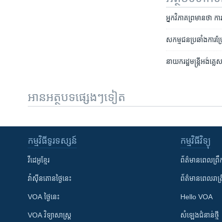
អ្នក​វិភាគ​ព្រមាន​ថា ការ
សកម្មជន​ប្រឆាំង​ការ​ប
នាយក​រដ្ឋមន្ត្រី​​អង់គ
អានអត្ថបទផ្សេងៗទៀត
កម្មវិធី​ទូរទស្សន៍
កម្មវិធី​វិទ្យុ
វីដេអូ​ខ្មែរ
ព័ត៌មាន​ពេល​ព្រឹ
វ៉ាស៊ីនតោន​ថ្ងៃ​នេះ
ព័ត៌មាន​​ពេល​រាត្រ
VOA ថ្ងៃនេះ
Hello VOA
VOA ​វិទ្យាសាស្ត្រ
សំឡេង​ជំនាន់​ថ្មី