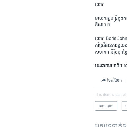
លោក
នាយក​រដ្ឋមន្ត្រីក្ន
ក៏​ដោយ។
លោក Boris Johnso
គាំទ្រ​វិធានការមួយ​ប
សហភាព​អឺរ៉ុប​មុន​ថ
នេះ​ជាការបរាជ័យលើ
ចែករំលែក
This item is part of
នយោបាយ
អ
អត្ថបទ​ទាក់