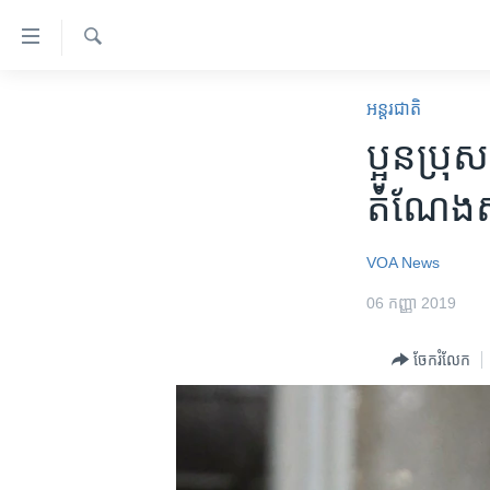
ភ្ជាប់​
ទៅ​
គេហទំព័រ​
ស្វែង​
កម្ពុជា
រក
អន្តរជាតិ
ទាក់ទង
អន្តរជាតិ
ប្អូនប្រុ
រំលង​
និង​
អាមេរិក
តំណែង​សម
ចូល​
ចិន
ទៅ​​
ទំព័រ​
ហេឡូវីអូអេ
VOA News
ព័ត៌មាន​​
កម្ពុជាច្នៃប្រតិដ្ឋ
06 កញ្ញា 2019
តែ​
ម្តង
ព្រឹត្តិការណ៍ព័ត៌មាន
ចែករំលែក
រំលង​
ទូរទស្សន៍ / វីដេអូ​
និង​
ចូល​
វិទ្យុ / ផតខាសថ៍
ទៅ​
កម្មវិធីទាំងអស់
ទំព័រ​