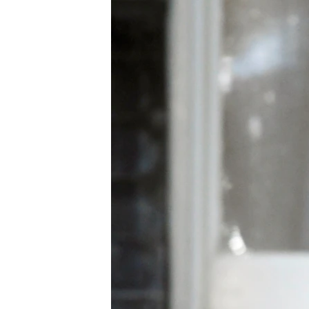
រចនា
សម្ព័ន្ធ​
រំលង​
និង​
ចូល​
ទៅ​
កាន់​
ទំព័រ​
ស្វែង​
រក