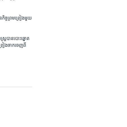
ិច្ច​ព្រម​ព្រៀង​មួយ​
្ត្រ​បានបោះឆ្នោត
ព្រៀង​ចាក​ចេញ​ពី​