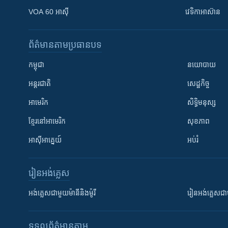
VOA 60 អាស៊ី
វេទិកា​អាស៊ាន
ព័ត៌មាន​តាមប្រធានបទ​
កម្ពុជា
នយោបាយ
អន្តរជាតិ
សេដ្ឋកិច្ច
អាមេរិក
សិទ្ធិមនុស្ស
ខ្មែរ​នៅអាមេរិក
សុខភាព
អាស៊ីអាគ្នេយ៍
អប់រំ
រៀន​​អង់គ្លេស
អង់គ្លេស​ជាមួយ​ម៉ានី​និង​ម៉ូរី
រៀន​​​​​​អង់គ្លេ
ទទួល​ព័ត៌មាន​តាម