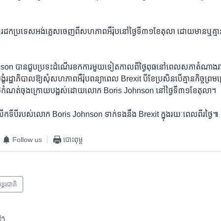
ុងការ​ដក​ប្រទេស​អង់គ្លេស​ចេញពីសហភាព​អឺរ៉ុបនៅថ្ងៃ​ទី​៣១​ខែ​តុលា ដោយ​មានឬ​គ្មានក
n បាន​ជួបប្រទះ​ដំណើរ​ខក​ការមួយទៀត​កាលពី​ថ្ងៃពុធ​នៅពេល​សភា​តំណាង​រាស
ង្ខំរដ្ឋាភិបាល​ឱ្យ​សុំ​សហភាពអឺរ៉ុប​ពន្យា​ពេល Brexit បី​ខែ​ប្រសិនបើ​គ្មានកិច្ចព្រម
្ងៃ​កំណត់ចុង​ក្រោយ​បង្អស់ដោយ​លោក Boris Johnson នៅ​ថ្ងៃ​ទី​៣១​ខែ​តុលា។​
កទី​បី​របស់​លោក Boris Johnson ទាក់​ទង​នឹង Brexit ក្នុង​រយៈពេលពីរ​ថ្ងៃ៕
Follow us
បោះពុម្ព
ន្តរជាតិ
ទង