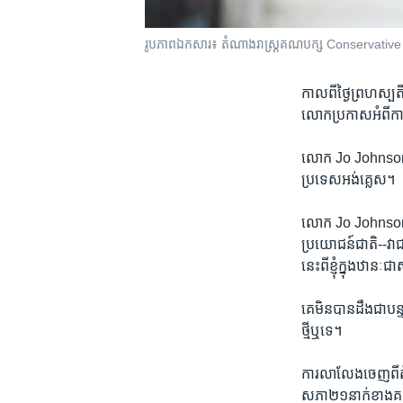
រូបភាពឯកសារ៖ តំណាងរាស្រ្ត​គណបក្ស Conservative Pa
កាល​ពី​ថ្ងៃ​ព្រហស្ប
លោក​ប្រកាស​អំពី​កា
លោក Jo Johnson ប
ប្រទេស​អង់គ្លេស។​
លោក​ Jo Johnson បាន
ប្រយោជន៍​ជាតិ--វា​
នេះ​ពី​ខ្ញុំ​ក្នុង​ឋានៈ
គេ​មិន​បាន​ដឹង​ជា​
ថ្មីឬទេ។
ការ​លាលែង​ចេញ​ព
សភា២១នាក់​ខាង​គណបក