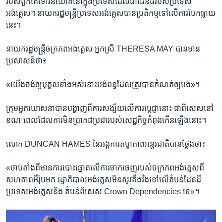
របស់​ពួក​គេ​ទៅ​វិនិយោគ​នៅ​ក្នុង​ប្រទេស​ដែល​ជា​ដែនដី​របស់​ប្រទេស​
អង់គ្លេស។ នាយករដ្ឋមន្ត្រី​ប្រទេស​អង់គ្លេស​បាន​ប្រតិកម្ម​ទៅ​លើ​ការ​បែកធ្លាយ​
នេះ។
នាយក​រដ្ឋមន្ត្រី​ចក្រភពអង់គ្លេស​ អ្នកស្រី​ THERESA MAY​ បាន​មាន​
ប្រសាសន៍ថា៖
«យើង​ចង់​ឲ្យ​បុគ្គល​ទាំង​អស់​នោះ​បង់​ពន្ធ​ដែល​ត្រូវ​បាន​កំណត់​ឲ្យ​បង់»។
ក្រុម​អ្នក​ឃោសនា​បាន​បង្ហាញ​ពី​ការ​សង្ស័យ​លើ​ការប្តេជ្ញា​នោះ​ ជា​ពិសេស​នៅ​
ខណៈ​ពេល​ដែល​ការ​មិន​ប្រាកដប្រជា​របស់​សេដ្ឋកិច្ច​កំពុង​កើន​ឡើងនោះ។
លោក​ DUNCAN HAMES​ នៃ​អង្គការ​តម្លាភាព​អន្តរជាតិបាន​ថ្លែង​ថា៖
«ចាប់​តាំង​ពី​មាន​ការ​បោះ​ឆ្នោត​លើ​ការ​ចាកចេញ​របស់​ចក្រភព​អង់​គ្លេស​ពី​
សហភាព​អឺរ៉ុប​មក​ រដ្ឋាភិបាល​អង់​គ្លេស​មិន​សូវ​តឹង​រឹង​ទៅ​លើ​តំបន់​ដែនដី​
ប្រទេស​អង់គ្លេស​និង​ តំបន់​ពិសេស​ Crown Dependencies​ ទេ»។