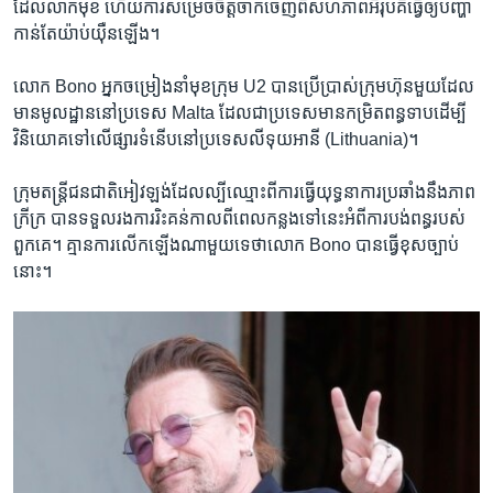
ដែល​លាក់​មុខ ហើយ​ការ​សម្រេច​ចិត្ត​ចាកចេញ​ពី​សហភាព​អឺរ៉ុប​គឺ​ធ្វើ​ឲ្យ​បញ្ហា​
កាន់​តែ​យ៉ាប់​យ៉ឺន​ឡើង។​
​លោក​ Bono ​អ្នក​ចម្រៀង​នាំ​មុខ​ក្រុម​ U2​ បាន​ប្រើ​ប្រាស់​ក្រុមហ៊ុន​មួយ​ដែល​
មាន​មូល​ដ្ឋាន​នៅ​ប្រទេស​ Malta​ ដែល​ជា​ប្រទេស​មាន​កម្រិត​ពន្ធ​ទាប​ដើម្បី​
វិនិយោគ​ទៅ​លើ​ផ្សារ​ទំនើប​នៅ​ប្រទេស​លីទុយអានី (Lithuania)។
ក្រុម​តន្ត្រី​ជន​ជាតិ​អៀវឡង់​ដែល​ល្បី​ឈ្មោះ​ពី​ការ​ធ្វើ​យុទ្ធនាការ​ប្រឆាំង​នឹង​ភាព​
ក្រីក្រ​ បាន​ទទួល​រង​ការ​រិះគន់​កាល​ពី​ពេល​កន្លង​ទៅ​នេះអំ​ពី​ការ​បង់​ពន្ធ​របស់​
ពួក​គេ។ គ្មាន​ការ​លើក​ឡើង​ណា​មួយ​ទេ​ថា​លោក Bono​ បាន​ធ្វើ​ខុស​ច្បាប់​
នោះ។