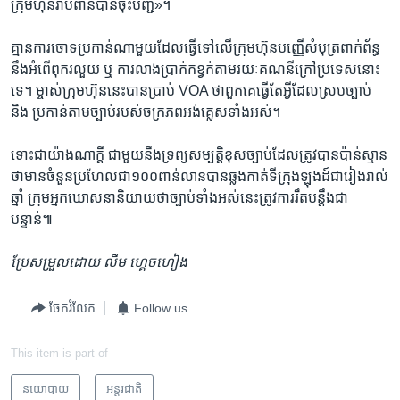
ក្រុម​ហ៊ុន​រាប់​ពាន់​បាន​ចុះ​បញ្ជី»។
គ្មាន​ការ​ចោទ​ប្រកាន់​ណា​មួយ​ដែល​ធ្វើ​ទៅ​លើ​ក្រុមហ៊ុន​បញ្ញើ​សំបុត្រ​ពាក់ព័ន្ធ​
នឹង​អំពើ​ពុក​រលួយ​ ឬ​ ការ​លាង​ប្រាក់​កខ្វក់​តាមរយៈ​គណនី​ក្រៅ​ប្រទេស​នោះ​
ទេ។ ម្ចាស់​ក្រុមហ៊ុន​នេះ​បាន​ប្រាប់​ VOA ​ថា​ពួកគេ​ធ្វើតែ​អ្វី​ដែល​ស្រប​ច្បាប់​
និង​ ប្រកាន់​តាម​ច្បាប់​របស់​ចក្រភព​អង់​គ្លេស​ទាំងអស់។​
ទោះ​ជាយ៉ាង​ណា​ក្តី​ ជា​មួយ​នឹង​ទ្រព្យសម្បត្តិ​ខុសច្បាប់​ដែល​ត្រូវ​បាន​ប៉ាន់ស្មាន​
ថា​មាន​ចំនួន​ប្រហែល​ជា​១០០​ពាន់​លាន​បាន​ឆ្លង​កាត់​ទីក្រុង​ឡុងដ៍​ជា​រៀងរាល់​
ឆ្នាំ​ ក្រុម​អ្នក​ឃោសនា​និយាយ​ថា​ច្បាប់​ទាំង​អស់​នេះ​ត្រូវ​ការ​រឹត​បន្តឹង​ជា
បន្ទាន់៕
ប្រែសម្រួល​ដោយ លឹម​ ហ្គេចហៀង
ចែករំលែក
Follow us
This item is part of
នយោបាយ
អន្តរជាតិ