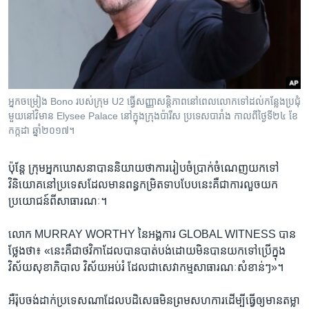
អ្នក​ចម្រៀង Bono របស់​ក្រុម U2 ធ្វើ​សញ្ញា​សន្តិភាព​នៅ​ពេល​លោក​ទៅ​ដល់​កន្លែង​ប្រជុំ​
មួយ​នៅ​វិមាន Elysee Palace នៅ​ក្នុង​ក្រុង​ប៉ារីស ប្រទេស​បារាំង កាលពី​ថ្ងៃទី២៤ ខែ
កក្កដា ឆ្នាំ២០១៧។
ប៉ុន្តែ​ ក្រុម​អ្នក​ឃោសនា​បាន​និយាយ​ថា​ការ​រៀប​ចំ​ប្រាក់​ចំណេញ​យក​ទៅ​
វិនិយោគ​នៅ​ប្រទេស​ដែល​មាន​ពន្ធ​កម្រិត​ទាប​បែប​នេះ​គឺ​ជា​ការ​លួច​យក​
ប្រយោជន៍​ពី​សាធារណៈ។
លោក​ MURRAY WORTHY​ នៃ​អង្គការ​ GLOBAL WITNESS​ បាន​
ថ្លែង​ថា៖ «នេះ​គឺ​ជា​ថវិកា​ដែល​បាន​បាត់​បង់​ដោយ​មិន​បាន​យក​ទៅ​ប្រើ​ក្នុង​
វិស័យ​សុខាភិបាល​ វិស័យ​អប់រំ​ ដែល​ជា​សេវាកម្ម​សាធារណៈ​សំខាន់ៗ»។
អឺរ៉ុប​ចង់​ដាក់​ប្រទេស​ណា​ដែល​បដិសេធ​មិន​ព្រម​សហការ​ដើម្បី​ធ្វើឲ្យ​មាន​តម្លា