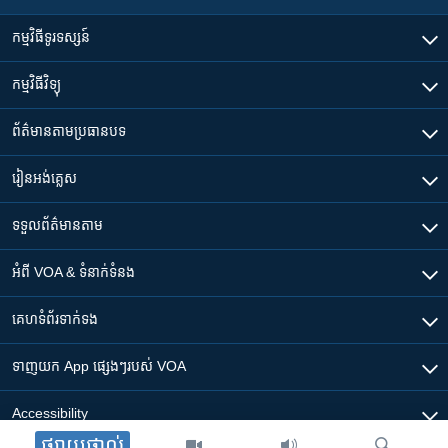
កម្មវិធី​ទូរទស្សន៍
កម្មវិធី​វិទ្យុ
ព័ត៌មាន​តាមប្រធានបទ​
រៀន​​អង់គ្លេស
ទទួល​ព័ត៌មាន​តាម
អំពី​ VOA & ទំនាក់ទំនង
គេហទំព័រ​​ទាក់ទង
ទាញយក​ App ផ្សេងៗ​របស់​ VOA
Accessibility
ផ្សាយផ្ទាល់