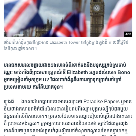
រចនា
សម្ព័ន្ធ​
Khmer English
រំលង​
និង​
បណ្តាញ​សង្គម
ចូល​
ទៅ​
ទង់ជាតិ​បក់​រវ៉ិចៗ​នៅ​ក្បែរ​អគារ Elizabeth Tower នៅ​ក្នុង​ក្រុង​ឡុងដ៍ កាលពី​ថ្ងៃទី៩
កាន់​
ខែមិថុនា ឆ្នាំ២០១៧។
ទំព័រ​
ភាសា
ស្វែង​
មាន​ឯកសារ​លេច​ធ្លាយ​ជាង​១៤​លាន​ទំព័រ​ទាក់​ទង​នឹង​មនុស្ស​គ្រប់​ស្រទាប់​
រក
វណ្ណៈ​ ចាប់​តាំង​ពី​ព្រះ​មហាក្សត្រយ៉ានី​ Elizabeth​ រហូត​ដល់​លោក​ Bono​
អ្នក​ចម្រៀង​នាំ​មុខ​ក្រុម U2 ​ដែល​ពាក់​ព័ន្ធ​នឹង​ការ​រក្សា​ទុក​ប្រាក់​នៅ​ក្រៅ​
ប្រទេស​តាម​រយៈ​ការ​វិនិយោគ​ទុន។​
ឡុងដ៍ —
ឯក​សារ​បែកធ្លាយ​នោះ​មាន​ឈ្មោះ​ថា​ Paradise Papers​ ឬ​មាន​
ន័យ​ថា​ឯកសារ​អាថ៌កំបាំង​ដែល​បាន​រៀប​រាប់ពី​ឈ្មោះ​បុគ្គល​ល្បីៗ​បំផុត​មួយ​
ចំនួន​នៅលើ​ពិភពលោក។ ប្រទេស​ដែល​មាន​ឈ្មោះ​រៀបរាប់​ច្រើន​ជាង​គេ​នោះ​
គឺ​ ប្រទេស​អង់គ្លេស។ ក្រុម​អ្នក​ឃោសនា​បាន​និយាយ​ថា​ ច្បាប់​ដែល​ធូរលុង​
មាន​ន័យ​ថា​ប្រទេស​អង់គ្លេស​កំពុង​ស្ថិត​នៅ​ចំណុច​កណ្តាល​នៃ​ឧស្សាហកម្ម​