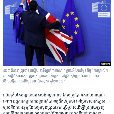
ទង់ជាតិ​នានា​ត្រូវ​បាន​គេ​រៀប​នៅ​ទីស្នាក់ការ​គណៈកម្មការ​អឺរ៉ុប​នៅ​មុន​កិច្ចពិភាក្សា​លើក​
ដំបូង​ស្តី​ពី​ការ​ចាកចេញ​របស់​ប្រទេស​អង់គ្លេស នៅ​ក្នុង​ក្រុង​ប៊្រុចសែល ប្រទេស​
ប៊ែលហ្ស៊ិក កាលពី​ថ្ងៃទី១៧ ខែកក្កដា ឆ្នាំ២០១៧។
វា​មិន​ត្រឹម​តែ​បញ្ហា​គេចវេសបង់​ពន្ធ​នោះ​ទេ​ ដែល​ត្រូវ​បាន​គេ​ចាប់​អារម្មណ៍​
នោះ។ អង្គការ​តម្លាភាព​អន្តរជាតិ​បាន​ឲ្យ​ដឹង​ទៀត​ថា​ នៅ​ប្រទេស​អង់គ្លេស​
ច្បាប់​និង​ការអនុវត្ត​ដែល​ធូរលុង​ត្រូវ​បាន​គេ​ប្រើប្រាស់​ដើម្បីប្រែក្លាយ​ទ្រព្យ
សម្បត្តិ​ដែល​ខុស​ច្បាប់​ឲ្យ​ស្របច្បាប់​វិញ​តាមរយៈ​គណនី​ក្រៅ​ប្រទេស។