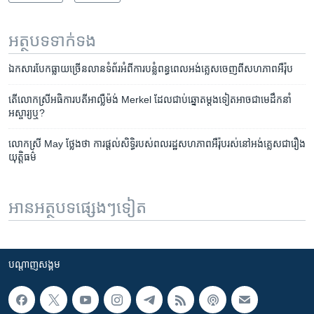
អត្ថបទ​ទាក់ទង
​ឯកសារ​បែក​ធ្លាយ​ច្រើន​លាន​ទំព័រ​អំពី​ការ​បន្លំ​ពន្ធ​ពេល​អង់គ្លេស​ចេញ​ពី​សហភាព​អឺរ៉ុប​
តើ​លោក​ស្រី​អធិការ​បតី​អាល្លឺម៉ង់ ​Merkel​ ដែល​ជាប់​ឆ្នោត​ម្តង​ទៀត​អាចជា​មេ​ដឹកនាំ​
អស្ចារ្យឬ?
លោកស្រី​ May ថ្លែងថា​ ការ​ផ្តល់​សិទ្ធិ​របស់​ពលរដ្ឋ​សហភាព​អឺរ៉ុប​រស់​នៅ​​អង់គ្លេស​ជារឿង​
យុត្តិធម៌
អានអត្ថបទផ្សេងៗទៀត
បណ្តាញ​សង្គម