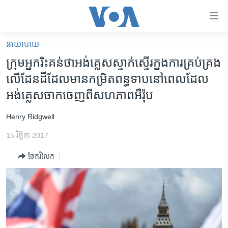
ភ្ជាប់​
ទៅ​
គេហទំព័រ​
នយោបាយ
កម្ពុជា
ទាក់ទង
ក្រុម​អ្នក​រិះ​គន់​ថា​អង់គ្លេស​ស្ទាក់ស្ទើរ​ក្នង​ការ​គ្រប់​គ្រង​
រំលង​
អន្តរជាតិ
លើ​ដែនដី​ដែល​មាន​កម្រិត​ពន្ធ​ទាប​នៅ​ពេល​ដែល​
និង​
អាមេរិក
អង់គ្លេស​ចាកចេញ​ពី​សហភាព​អឺរ៉ុប
ចូល​
ទៅ​​
ចិន
Henry Ridgwell
ទំព័រ​
ហេឡូវីអូអេ
ព័ត៌មាន​​
15 វិច្ឆិកា 2017
តែ​
កម្ពុជាច្នៃប្រតិដ្ឋ
ម្តង
ចែករំលែក
ព្រឹត្តិការណ៍ព័ត៌មាន
រំលង​
និង​
ទូរទស្សន៍ / វីដេអូ​
ចូល​
វិទ្យុ / ផតខាសថ៍
ទៅ​
ទំព័រ​
កម្មវិធីទាំងអស់