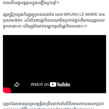
ភាព​លើ​បញ្ហា​ពន្ធ​ចូល​ក្នុង​បញ្ជី​ស្បែក​ខ្មៅ។
រដ្ឋមន្ត្រី​ក្រសួង​ហិរញ្ញវត្ថុ​ប្រទេស​បារាំង​ លោក​ BRUNO LE MAIRE​ មាន​
ប្រសាសន៍​ថា៖ «បើ​សិន​ជា​រដ្ឋាភិបាល​ណា​មិន​ប្រកាន់​ខ្ជាប់​នឹង​ការប្តេជ្ញា​របស់​
ពួកគេ​នោះ​ទេ​ យើង​ត្រូវ​តែ​ដាក់​ទណ្ឌកម្ម​លើ​រដ្ឋាភិបាល​នោះ»។
បុគ្គល​ដែល​មាន​ទ្រព្យ​សម្បត្តិជា​ច្រើននាក់​នៅ​លើ​ពិភពលោកបាន​យក​ប្រាក់​