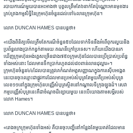
របាយការណ៍​មួយ​បាន​អះអាង​ថា​ បុគ្គល​ត្រឹមតែ​៦នាក់​តែ​ប៉ុណ្ណោះមាន​មុខងារ​
គ្រប់​គ្រង​កម្មសិទ្ធិ​នៃ​ក្រុមហ៊ុន​ចំនួន​ដល់ទៅ​៤លាន​ក្រុមហ៊ុន។
លោក​ DUNCAN HAMES​ បាន​បន្ត​ថា៖
«យើង​ពិនិត្យ​មើល​ត្រឹម​តែ​ករណី​ចំនួន​៥០​ដែល​ទាក់​ទិន​នឹង​អំពើ​ពុករលួយ​និង​
ប្រព័ន្ធ​លាង​ប្រាក់​កខ្វក់​តាមរយៈ​គណនី​ក្រៅ​ប្រទេស។ ហើយ​យើង​បាន​រក​
ឃើញ​ក្រុមហ៊ុន​អង់គ្លេស​ច្រើន​ជាង​៧៥០​ក្រុម​ហ៊ុន​ដែល​បាន​ប្រើ​ប្រាស់ប្រព័ន្ធ​
ទាំង​អស់​នោះ​ ដែល​មាន​ទឹក​ប្រាក់​រហូត​ដល់​៨០ពាន់​លាន​ដុល្លារ»។
ក្រុមហ៊ុន​ចំនួន​៤៤​ដែល​បាន​ត្រូវ​គេ​កំណត់​អត្តសញ្ញាណ​ក្នុង​ការ​ស៊ើប​អង្កេត​
នេះ​បាន​ចុះ​ឈ្មោះ​ជា​ផ្លូវ​ការ​ដែល​មាន​ប្រអប់​សំបុត្រ​តែមួយ​គឺ​ប្រអប់​សំបុត្រ​
លេខ​១១​នៅ​ក្នុង​ក្រុមហ៊ុន​បញ្ញើ​សំបុត្រ​ស្ថិត​នៅ​កណ្តាល​ទីក្រុង​ឡុងដ៍។ សេវា
កម្ម​បញ្ញើ​សំបុត្រនេះ​គឺ​ជា​ចំណុច​ដ៏​ខ្សោយ​មួយ​ នេះ​បើ​យោង​តាម​សម្តី​របស់​
លោក​ Hames។
លោក​ DUNCAN HAMES​ បាន​បន្តថា៖
«រោងចក្រ​ក្រុមហ៊ុន​ទាំង​អស់​ គឺបាន​ចុះ​បញ្ជី​នៅ​កន្លែង​តែ​មួយ​គត់​ដែល​មាន​