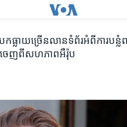
ក​ធ្លាយ​ច្រើន​លាន​ទំព័រ​អំពី​ការ​បន្លំ​
​ចេញ​ពី​សហភាព​អឺរ៉ុប​