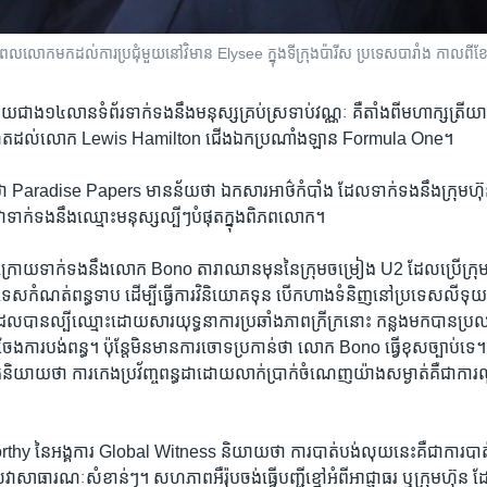
លោក​មក​ដល់​ការ​ប្រជុំ​មួយ​នៅ​វិមាន​ Elysee ក្នុង​ទីក្រុង​ប៉ារីស ប្រទេស​បារាំង កាល​ពី​ខែ
​ជាង​១៤​លាន​ទំព័រ​ទាក់ទង​នឹង​មនុស្ស​គ្រប់​ស្រទាប់​វណ្ណៈ គឺ​តាំង​ពី​មហាក្សត្រីយា
ហូត​ដល់​លោក​ Lewis Hamilton ​ជើង​ឯក​ប្រណាំង​ឡាន​ Formula One។
 ​Paradise Papers ​មាន​ន័យ​ថា ​ឯកសារ​អាថ៌​កំបាំង ដែល​ទាក់​ទង​នឹង​ក្រុមហ៊ុន​ប
​ទាក់​ទង​នឹង​ឈ្មោះ​មនុស្ស​ល្បីៗ​បំផុត​ក្នុង​ពិភពលោក។​
ក្រោយ​ទាក់​ទង​នឹង​លោក Bono ​តារា​ឈាន​មុន​នៃក្រុម​ចម្រៀង​ U2​ ដែល​ប្រើ​ក្រុមហ
ទេស​កំណត់​ពន្ធទាប​ ដើម្បី​ធ្វើ​ការវិ​និយោគទុន​ បើក​ហាង​ទំនិញ​នៅ​ប្រទេស​លីទុយអ
ល​បាន​ល្បី​ឈ្មោះ​ដោយ​សារ​យុទ្ធនាការ​ប្រឆាំង​ភាព​ក្រីក្រ​នោះ​ កន្លង​មក​បាន​ប្រឈម
ែង​ការ​បង់ពន្ធ។ ​ប៉ុន្តែ​មិន​មាន​ការ​ចោទ​ប្រកាន់​ថា​ លោក ​Bono​ ធ្វើ​ខុស​ច្បាប់​ទេ។​ ប៉ុ
ក្រ​និយាយ​ថា ​ការ​កេង​ប្រវ័ញ្ច​ពន្ធដា​ដោយ​លាក់​ប្រាក់​ចំណេញ​យ៉ាង​សម្ងាត់​គឺ​ជាក
 ​នៃ​អង្គការ ​Global Witness ​និយាយ​ថា ​ការ​បាត់​បង់​លុយ​នេះ​គឺ​ជា​ការ​បាត់​
េវា​សាធារណៈ​សំខាន់ៗ។ ​សហភាព​អឺរ៉ុប​ចង់​ធ្វើបញ្ជី​ខ្មៅ​អំពី​អាជ្ញាធរ​ ឬ​ក្រុម​ហ៊ុន 