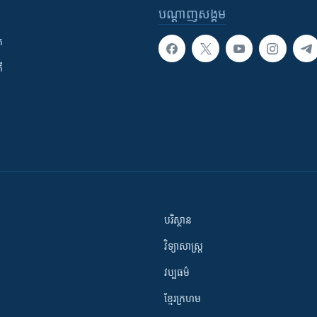
បណ្តាញ​សង្គម
ក
ី
បរិស្ថាន
វិទ្យាសាស្រ្ត
វប្បធម៌
ខ្មែរក្រហម