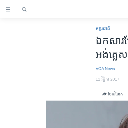
ភ្ជាប់​
ទៅ​
គេហទំព័រ​
ស្វែង​
កម្ពុជា
រក
អន្តរជាតិ
ទាក់ទង
អន្តរជាតិ
​ឯកសារ​បែ
រំលង​
និង​
អាមេរិក
អង់គ្លេស
ចូល​
ចិន
ទៅ​​
ទំព័រ​
ហេឡូវីអូអេ
VOA News
ព័ត៌មាន​​
កម្ពុជាច្នៃប្រតិដ្ឋ
11 វិច្ឆិកា 2017
តែ​
ម្តង
ព្រឹត្តិការណ៍ព័ត៌មាន
ចែករំលែក
រំលង​
ទូរទស្សន៍ / វីដេអូ​
និង​
ចូល​
វិទ្យុ / ផតខាសថ៍
ទៅ​
កម្មវិធីទាំងអស់
ទំព័រ​