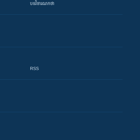
បទវិចារណកថា
RSS