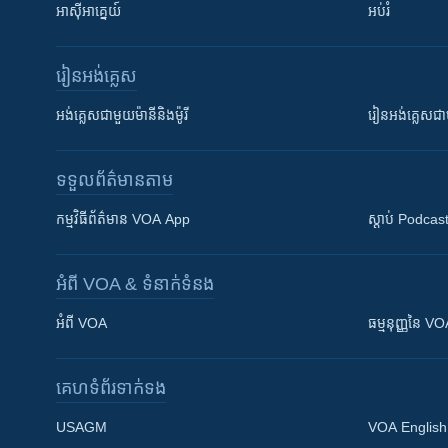
អាស៊ីអាគ្នេយ៍
អប់រំ
រៀន​​អង់គ្លេស
អង់គ្លេស​ជាមួយ​ម៉ានី​និង​ម៉ូរី
រៀន​​​​​​អង់គ្លេ
ទទួល​ព័ត៌មាន​តាម
កម្មវិធី​ព័ត៌មាន VOA App
ស្តាប់ Podcas
អំពី​ VOA & ទំនាក់ទំនង
អំពី​ VOA
ធម្មនុញ្ញ​នៃ V
គេហទំព័រ​​ទាក់ទង
USAGM
VOA English