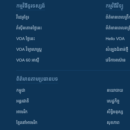
កម្មវិធី​ទូរទស្សន៍
កម្មវិធី​វិទ្យុ
វីដេអូ​ខ្មែរ
ព័ត៌មាន​ពេល​ព្រឹ
វ៉ាស៊ីនតោន​ថ្ងៃ​នេះ
ព័ត៌មាន​​ពេល​រាត្រ
VOA ថ្ងៃនេះ
Hello VOA
VOA ​វិទ្យាសាស្ត្រ
សំឡេង​ជំនាន់​ថ្មី
VOA 60 អាស៊ី
វេទិកា​អាស៊ាន
ព័ត៌មាន​តាមប្រធានបទ​
កម្ពុជា
នយោបាយ
អន្តរជាតិ
សេដ្ឋកិច្ច
អាមេរិក
សិទ្ធិមនុស្ស
ខ្មែរ​នៅអាមេរិក
សុខភាព