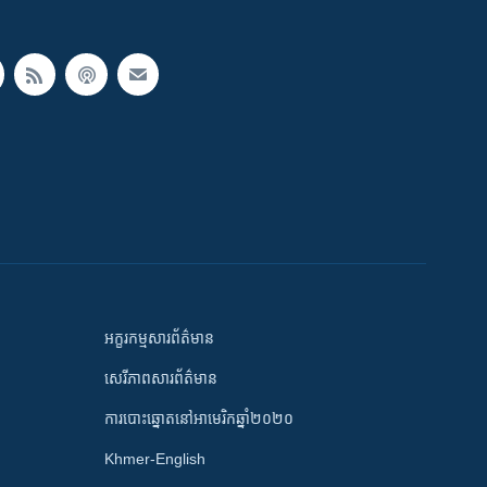
អក្ខរកម្មសារព័ត៌មាន
សេរីភាពសារព័ត៌មាន
ការបោះឆ្នោតនៅអាមេរិកឆ្នាំ២០២០
Khmer-English