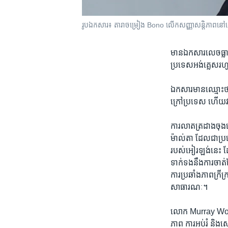
រូបឯកសារ៖ តា​រា​ចម្រៀង​ Bono លើក​សញ្ញា​សន្តិភាព​នៅ​ពេល​
មាន​ឯកសារ​លេច​ធ្លាយ
ប្រទេស​អង់គ្លេសរ
ឯកសារ​មាន​ឈ្មោះ​ថា
ក្រៅ​ប្រទេស​ ហើយ​វា
ការ​លាត​ត្រដាង​ចុង​
ម៉ាល់តា ​ដែល​ជា​ប្រ
របស់​អៀរឡង់​នេះ​ ដែ
ទាក់​ទង​នឹង​ការ​ចាត់​ច
ការ​ប្រឆាំងភាព​ក្រី
សាធារណៈ។ ​
លោក​ Murray Worthy
ភាព ​ការអប់រំ​ និង​ស