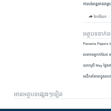
ការ​បង់​ពន្ធ​មាន​តម
ចែករំលែក
អត្ថបទ​ទាក់
Panama Papers ​បង្ហាញ
សមាគម​អ្នក​កាសែត​ អនុ
លោកស្រី​ May ថ្លែងថា​ ក
មេដឹកនាំ​នានា​ក្នុង​សហភ
អានអត្ថបទផ្សេងៗទៀត