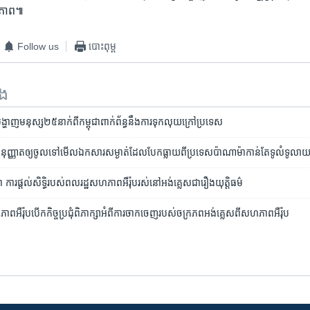
្លាភាព៕
Follow us
បោះពុម្ព
ទង
​មនុស្ស​២៥នាក់​ពី​កម្ពុជា​ពាក់ព័ន្ធ​នឹង​ការ​ទុក​លុយ​ក្រៅ​ប្រទេស
ញ្ញាត​ឲ្យ​ចូល​ទៅ​មើល​ឯកសារ​សម្ងាត់​ដែល​បែក​ធ្លាយ​ពី​ប្រទេស​ប៉ាណាម៉ា​កាន់​តែ​ទូលំទូលាយ
ារ​ផ្តល់​សិទ្ធិ​របស់​ពលរដ្ឋ​សហភាព​អឺរ៉ុប​រស់​នៅ​​អង់គ្លេស​ជារឿង​យុត្តិធម៌
ាព​អឺរ៉ុប​បើក​កិច្ច​ប្រជុំ​ពិភាក្សា​អំពី​ការ​ចាកចេញ​របស់​ចក្រភព​អង់គ្លេស​ពី​សហភាព​អឺរ៉ុប