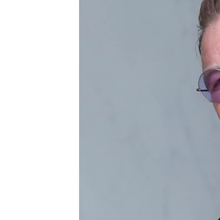
រចនា
សម្ព័ន្ធ​
រំលង​
និង​
ចូល​
ទៅ​
កាន់​
ទំព័រ​
ស្វែង​
រក