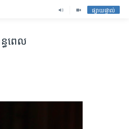
ផ្សាយផ្ទាល់
ពន្ធ​ពេល​