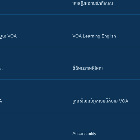
សេចក្តីរាយការណ៍ពិសេស
ស​​ជាមួយ VOA
VOA Learning English
ts
ព័ត៌មាន​តាម​អ៊ីមែល
OA
ក្រម​​​សីលធម៌​​​អ្នក​​​សារព័ត៌មាន VOA
Accessibility