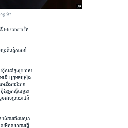
​កក្កដា។
នី​ Elizabeth​ នៃ​
្រតិបត្តិការ​នៅ​
៊ុន​នៅ​ក្នុង​ប្រទេស​
ានី។ ​ក្រុម​ចម្រៀង​
​នឹង​ការ​រិះគន់​
ន្តែ​អ្នក​ធ្វើយុទ្ធនា
ារ​លួច​ផល​ប្រយោជន៍​
បង់​ការ​គាំពារ​សុខ
​ដែល​មិន​សហការ​ធ្វើ