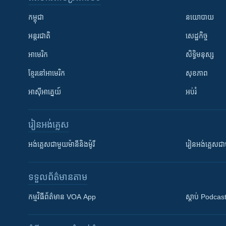
កម្ពុជា
នយោបាយ
អន្តរជាតិ
សេដ្ឋកិច្ច
អាមេរិក
សិទ្ធិមនុស្ស
ខ្មែរ​នៅអាមេរិក
សុខភាព
អាស៊ីអាគ្នេយ៍
អប់រំ
រៀន​​អង់គ្លេស
អង់គ្លេស​ជាមួយ​ម៉ានី​និង​ម៉ូរី
រៀន​​​​​​អង់គ្លេ
ទទួល​ព័ត៌មាន​តាម
កម្មវិធី​ព័ត៌មាន VOA App
ស្តាប់ Podcas