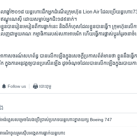
​តុលា​ឆ្នាំ​២០១៨ យន្តហោះ​ដឹក​អ្នកដំណើរ​ក្រុមហ៊ុន​ Lion Air ដែល​ប្រើ​យន្តហោះ
ទេស​ឥណ្ឌូណេស៊ី​ ដោយ​សម្លាប់​អ្នក​ជិះ១៨៩​នាក់។
្លួនបានរៀន​មេរៀន​ពី​ការ​ធ្លាក់នេះ និង​ពី​កំហុស​ដែល​ខ្លួន​បាន​ធ្វើ។ ក្រុមហ៊ុនលើក​ឡើ
ញ​ជា​មួយ​គណៈកម្មាធិការ​របស់​សភា​អាមេរិក​ ហើយ​ធ្វើ​ការ​ផ្លាស់ប្តូរគំរូរចនា​
ាស​ចរណ៍​សហព័ន្ធ​ បាន​លើក​ឡើង​ក្នុង​សេច​ក្តី​ប្រកាស​ព័ត៌មាន​ថា​ ខ្លួន​នឹង​ធ្វើ​
​ ក្នុង​ការ​អនុវត្តឲ្យ​បាន​ប្រសើរ​ឡើង​ ដូច​ចំណុចដែល​បាន​លើក​ឡើង​ក្នុង​របា
Follow us
បោះពុម្ព
ទង
​​អង់គ្លេស​សម្រេច​លែង​ប្រើប្រាស់​ប្រភេទ​យន្តហោះ​ខ្នាត​យក្ស Boeing 747
ងារអាមេរិកចូលរួមស៊ើបអង្កេតការធ្លាក់យន្ដហោះ