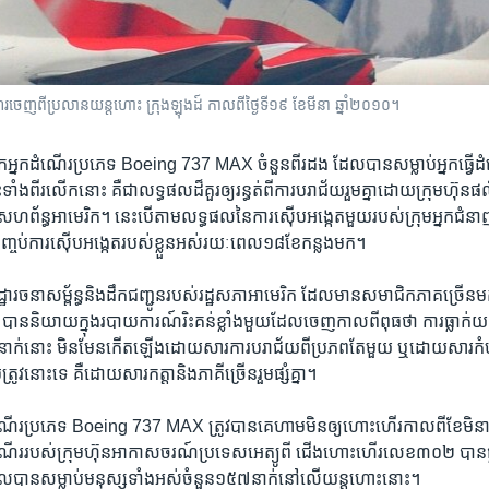
ចេញពីប្រលានយន្តហោះ ក្រុងឡុងដ៍ កាលពីថ្ងៃទី១៩ ខែមីនា ឆ្នាំ២០១០។
ឹកអ្នក​ដំណើរ​ប្រភេទ Boeing 737 MAX ចំនួន​ពីរ​ដង​ ដែល​បាន​សម្លាប់អ្នក​ធ្វើ​ដំណើរ​
ំង​ពីរ​លើក​នោះ​ គឺ​ជាលទ្ធផលដ៏​គួរ​ឲ្យ​រន្ធត់ពី​ការ​បរាជ័យ​រួម​គ្នា​ដោយ​ក្រុមហ៊ុន​ផល
ន្ធ​អាមេរិក។ នេះ​បើ​តាម​លទ្ធផល​នៃ​ការ​ស៊ើប​អង្កេត​មួយ​របស់ក្រុម​អ្នក​ជំនាញ
ចប់​ការ​ស៊ើប​អង្កេត​របស់​ខ្លួន​អស់​រយៈពេល​១៨​ខែ​កន្លង​មក។​
ារចនាសម្ព័ន្ធ​និង​ដឹក​ជញ្ជូន​របស់​រដ្ឋសភា​អាមេរិក​ ដែល​មាន​សមាជិក​ភាគ​ច្រើន​
បាន​និយាយ​ក្នុង​របាយការណ៍​រិះគន់​ខ្លាំងមួយ​ដែល​ចេញ​កាល​ពី​ពុធ​ថា ការ​ធ្លាក់​យន
ើននាក់នោះ​ មិន​មែន​កើត​ឡើង​ដោយ​សារ​ការ​បរាជ័យពី​ប្រភព​តែ​មួយ​ ឬ​ដោយ​សារ​កំ
​ត្រូវ​នោះ​ទេ គឺ​ដោយសារ​កត្តា​និង​ភាគី​ច្រើន​រួម​ផ្សំ​គ្នា។​
ណើរប្រភេទ Boeing 737 MAX ​ត្រូវ​បាន​គេ​ហាម​មិន​ឲ្យ​ហោះហើរ​កាល​ពី​ខែ​មិនា​ ឆ្ន
ំណើរ​របស់​ក្រុម​ហ៊ុន​អាកាសចរណ៍ប្រទេស​អេត្យូពី ជើង​ហោះ​ហើរ​លេខ​៣០២ បាន​ធ្លា
ាន​សម្លាប់​មនុស្សទាំង​អស់​ចំនួន​១៥៧​នាក់​នៅ​លើ​យន្ត​ហោះនោះ។