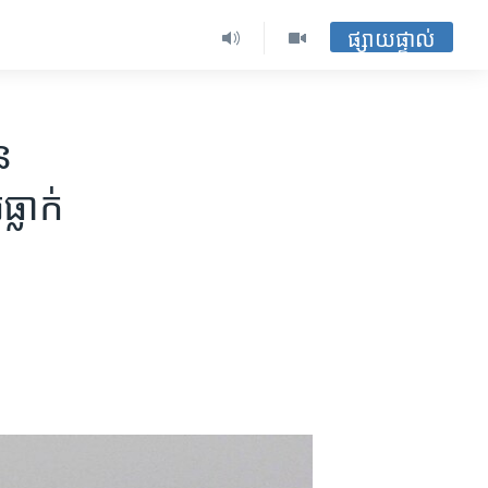
ផ្សាយផ្ទាល់
ន
លាក់​