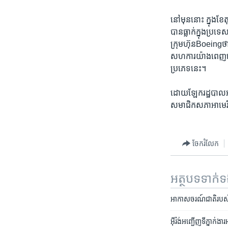
នៅ​មុន​នោះ ក្នុង​ខែ
បាន​ធ្លាក់​ក្នុង​ប្រ
ក្រុម​ហ៊ុនBoeingថា​ខ
សហការ​យ៉ា​ង​ពេញ​លេ
ប្រភេទ​នេះ។
ដោយ​ឡែក​រដ្ឋបាល​អាក
សមាជិក​សភា​អាមេរិក
ចែករំលែក
អត្ថបទ​ទាក់
អាកាសចរណ៍​ជាតិ​របស់​
អ៊ីរ៉ង់អញ្ជើញទីភ្នាក់