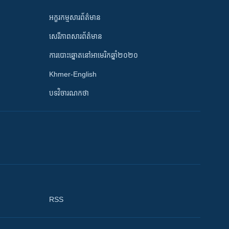
អក្ខរកម្មសារព័ត៌មាន
សេរីភាពសារព័ត៌មាន
ការបោះឆ្នោតនៅអាមេរិកឆ្នាំ២០២០
Khmer-English
បទវិចារណកថា
RSS