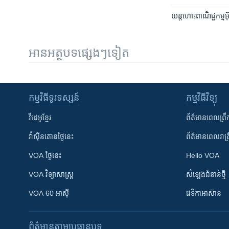
យន្តហោះពាណិជ្ជកម្ម​អ៊
អានអត្ថបទផ្សេងៗទៀត
កម្មវិធី​ទូរទស្សន៍
កម្មវិធី​វិទ្យុ
វីដេអូ​ខ្មែរ
ព័ត៌មាន​ពេល​ព្រឹ
វ៉ាស៊ីនតោន​ថ្ងៃ​នេះ
ព័ត៌មាន​​ពេល​រាត្រ
VOA ថ្ងៃនេះ
Hello VOA
VOA ​វិទ្យាសាស្ត្រ
សំឡេង​ជំនាន់​ថ្មី
VOA 60 អាស៊ី
វេទិកា​អាស៊ាន
ព័ត៌មាន​តាមប្រធានបទ​