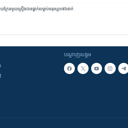
ុយក្រែន​មួយគ្រឿង​បាន​ធ្លាក់​សម្លាប់​មនុស្ស​១៧៦​នាក់
បណ្តាញ​សង្គម
ក
ី