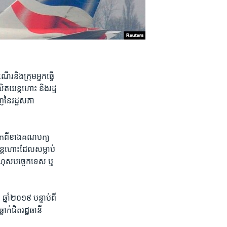
និង​ក្រុម​អ្នក​ធ្វើ​
ិត​យន្តហោះ​ និង​រដ្ឋ​
​នៃ​រដ្ឋសភា​
មក​ពី​ខាង​គណបក្យ​
្តហោះ​ដែ​ល​សម្លាប់​
ហុស​បច្ចេក​ទេស​ ឬ​
ាំ​២០១៩​ បន្ទាប់​ពី​
ក់ជិត​រដ្ឋធានី