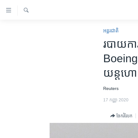
ភ្ជាប់​
ទៅ​
គេហទំព័រ​
ស្វែង​
កម្ពុជា
រក
អន្តរជាតិ
ទាក់ទង
អន្តរជាតិ
របាយការណ
រំលង​
និង​
អាមេរិក
Boeing ន
ចូល​
ចិន
ទៅ​​
យន្តហោ
ទំព័រ​
ហេឡូវីអូអេ
ព័ត៌មាន​​
កម្ពុជាច្នៃប្រតិដ្ឋ
តែ​
Reuters
ម្តង
ព្រឹត្តិការណ៍ព័ត៌មាន
17 កញ្ញា 2020
រំលង​
ទូរទស្សន៍ / វីដេអូ​
និង​
ចែករំលែក
ចូល​
វិទ្យុ / ផតខាសថ៍
ទៅ​
កម្មវិធីទាំងអស់
ទំព័រ​