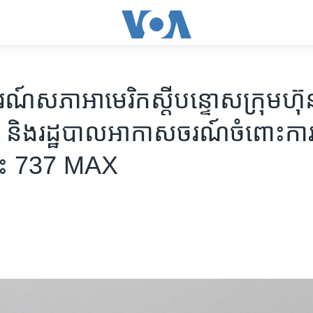
៍​សភា​អាមេរិក​ស្តី​បន្ទោស​ក្រុមហ៊ុ
ិង​រដ្ឋបាល​អាកាសចរណ៍​ចំពោះ​ការ​ធ្
ះ 737 MAX