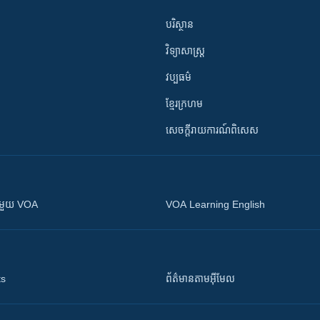
បរិស្ថាន
វិទ្យាសាស្រ្ត
វប្បធម៌
ខ្មែរក្រហម
សេចក្តីរាយការណ៍ពិសេស
ស​​ជាមួយ VOA
VOA Learning English
ts
ព័ត៌មាន​តាម​អ៊ីមែល