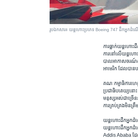
រូបឯកសារ៖ យន្តហោះប្រភេទ Boeing 747 ដឹកអ្នកដំណើរ
ការ​ធ្លាក់​យន្តហោះ​ដ
ការ​នៅ​លើ​យន្តហោះ​ទា
បាល​អាកាសចរណ៍​សហព័
អាមេរិក ដែល​បាន​បញ្
គណៈកម្មាធិការ​ហេដ្ឋ
ប្រជា​ធិបតេយ្យ​នោះ 
ម​នុស្ស​អស់​ជា​ច្រ
ការ​គ្រប់គ្រង​មិន​ត្រឹម
យន្តហោះ​ដឹក​អ្នក​ដំ
យន្តហោះ​ដឹក​អ្នក​ដ
Addis Ababa ដែល​ប