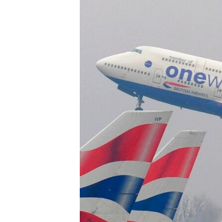
រចនា
សម្ព័ន្ធ​
រំលង​
និង​
ចូល​
ទៅ​
កាន់​
ទំព័រ​
ស្វែង​
រក