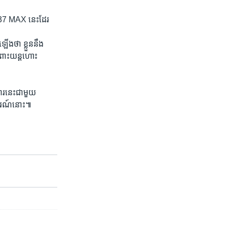
​737 MAX នេះ​ដែរ​
ង​ថា​ ខ្លួន​នឹង​
ចំពោះយន្តហោះ​
ការ​នេះ​ជាមួយ
យការណ៍​នោះ៕