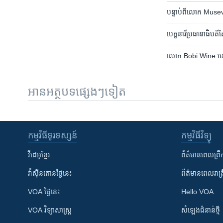
បន្ទាប់ពី​លោក Museven
បេក្ខនារី​ប្រធានាធិបតី​តែ
លោក Bobi Wine មេដឹកនាំ
អានអត្ថបទផ្សេងៗទៀត
កម្មវិធី​ទូរទស្សន៍
កម្មវិធី​វិទ្យុ
វីដេអូ​ខ្មែរ
ព័ត៌មាន​ពេល​ព្រឹ
វ៉ាស៊ីនតោន​ថ្ងៃ​នេះ
ព័ត៌មាន​​ពេល​រាត្រ
VOA ថ្ងៃនេះ
Hello VOA
VOA ​វិទ្យាសាស្ត្រ
សំឡេង​ជំនាន់​ថ្មី