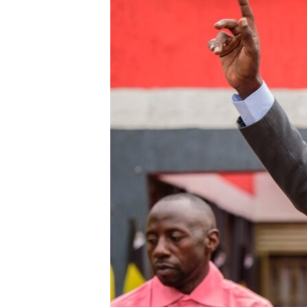
រចនា
សម្ព័ន្ធ​
រំលង​
និង​
ចូល​
ទៅ​
កាន់​
ទំព័រ​
ស្វែង​
រក