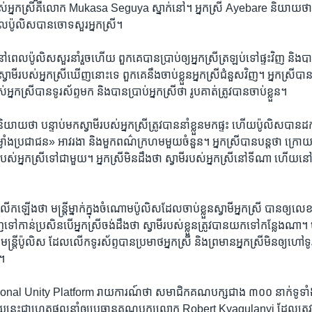
របស់​អ្នកស្រី​គឺ​លោក Mukasa Seguya ស្នាក់នៅ។ អ្នកស្រី​ Ayebare និយាយ​ថា អ្
លប៉ូលិស​បាន​ចោទសួរ​អ្នកស្រី។
 នៅ​ពេល​ប៉ូលិស​សួរ​នាំ​រួចហើយ ពួកគេ​បាន​ប្រាប់​ឲ្យ​អ្នកស្រី​ត្រឡប់​ទៅ​ផ្ទះ​វិញ និង​
្វាមី​របស់​អ្នកស្រី​ឃើញ​នោះ​ទេ ពួកគេ​នឹង​ចាប់ខ្លួន​អ្នកស្រី​ជំនួស​វិញ។ អ្នកស្រី​បាន​
អ្នកស្រី​បាន​ទូរស័ព្ទ​មក និង​បាន​ប្រាប់​អ្នកស្រី​ថា រូប​គាត់​ត្រូវ​បាន​ចាប់ខ្លួន។
យាយ​ថា បន្ទាប់​មក​ស្វាមី​របស់​អ្នកស្រី​ត្រូវ​បាន​នាំ​ខ្លួន​មក​ផ្ទះ ហើយ​ប៉ូលិស​បា
ាំង​ប្រជាជន» អាវ​រងា និង​មួក​ពណ៌ក្រហម​មួយ​ចំនួន។ អ្នក​ស្រី​បាន​បន្ត​ថា ក្រោ
របស់​អ្នកស្រី​ទៅ​ជាមួយ។ អ្នកស្រី​មិនដឹងថា ស្វាមី​របស់​អ្នកស្រី​នៅទីណា ហើយ​ន
ឡើង​ថា មន្ត្រីម្នាក់​ក្នុង​ចំណោម​ប៉ូលិស​ដែល​ចាប់ខ្លួន​ស្វាមី​អ្នកស្រី បាន​ឲ្យ​លេខ
ទៅ​កាន់​ប្រសិន​បើ​អ្នកស្រី​ចង់​ដឹងថា ស្វាមី​របស់​ខ្លួន​ត្រូវ​បាន​យក​ទៅ​កន្លែង​ណា។ ប
មន្ត្រីប៉ូលិស ​ដែល​លើក​ទូរស័ព្ទ​បាន​ប្រមាថ​អ្នកស្រី និង​ព្រមាន​អ្នកស្រី​មិន​ឲ្យ​ហៅ​ទ
ត។
tional Unity Platform រាយការណ៍​ថា សមាជិក​គណបក្ស​ជាង ៣០០​ នាក់​ទូទាំង
​នេះ​ជា​ហេតុផល​នាំ​ឲ្យប្រធាន​គណបក្ស​លោក Robert Kyagulanyi ដែល​ត្រូវ​ប