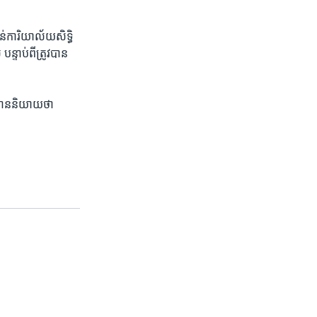
ាន់​ការិយាល័យ​សិទ្ធិ​
ទាប់​ពី​ត្រូវ​បាន​
 បាន​និយាយ​ថា