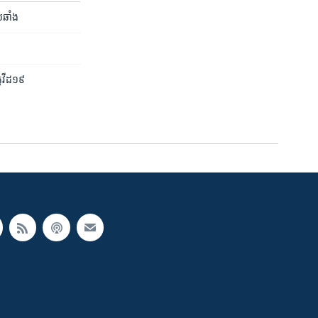
្រឆាំង
កូវីដ១៩