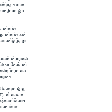
រុង​កំប៉ាឡា។ លោក​
​អាច​ជួយ​សង្គ្រោះ​
​របស់​គាត់។
ត​របស់​គាត់​។ គាត់​
សិទ្ធិ​ធ្វើ​ដូច្នេះ​
ានាធិបតី​អ៊ូហ្គាន់ដា
ង​ភាព​ដឹកនាំ​របស់​
ជា​ច្រើន​មុន​ពេល​
ះឆ្នោត។​
ដូ ដែល​បាន​បង្ហាញ​
DF) នៅ​ពេល​ដាក់​
្តិការ​នៅ​ទី​នោះ។
ាន​ច្បាប់​មួយ​