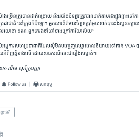
ាង​ច្រើន​ត្រូវ​បាន​ដាក់​ពង្រាយ និង​របាំង​បិទផ្លូវត្រូវ​បាន​ដាក់​តាម​ដងផ្លូវ​ឆ្ពោះ​ទៅ​ក
ាជាតិ​ នៅ​ក្រុង​កំប៉ាឡា។ អ្នកសារព័ត៌មានចំនួន​ប្រាំមួយ​នាក់​បាន​រងរបួស​ក្បាល​ បន្
​យោធា ខណៈ​ពួកគេ​រង់ចាំ​នៅ​ខាង​ក្រៅ​ការិយាល័យ។
្ស​របស់​អង្គការសហប្រជាជាតិ​ដែល​សុំ​មិន​បញ្ចេញ​ឈ្មោះ​ពេល​និយាយ​ទៅ​កាន់​ VOA
បាយ​អំពី​ញ្ញត្តិ​ខាង​លើ ដោយសារ​ករណី​នេះ​ជា​រឿង​សម្ងាត់៕
ក ណឹម សុភ័ក្រ្តបញ្ញា
Follow us
បោះពុម្ព
ន្តរជាតិ
ទង