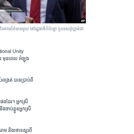
ព័ត៌មានមួយ នៅរដ្ឋធានីកំប៉ាឡា ប្រទេសអ៊ូហ្គាន់ដា
National Unity
លូន មុនពេល អំឡុង
​ពង្រត់​ បាន​ប្រាប់​ពី​
​ផងដែរ។ អ្នកស្រី​
ង​ចាប់ខ្លួន​អ្នកស្រី​
ន​គំរាម និង​ចោទសួរ​ពី​