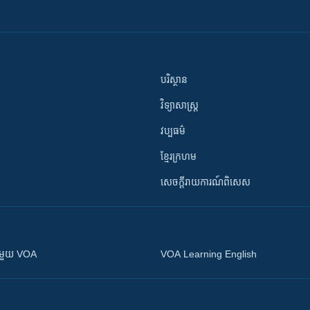
បរិស្ថាន
វិទ្យាសាស្រ្ត
វប្បធម៌
ខ្មែរក្រហម
សេចក្តីរាយការណ៍ពិសេស
ស​​ជាមួយ VOA
VOA Learning English