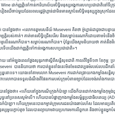
Wine ដាក់​ញ្ញត្តិ​ទៅ​កាន់​ការិយាល័យ​សិទ្ធិមនុស្ស​អង្គការ​សហប្រជាជាតិ​នៅ​ទីក្
ឿង​ឈឺចាប់​មួយ​ដែល​ពលរដ្ឋ​អ៊ូហ្គាន់ដា​មិនមាន​ស្ថាប័ន​សិទ្ធិមនុស្ស​ក្នុង​ស្រុក​ដែល
ាន​ថ្លែង​ថា៖ «លោក​ឧត្តមសេនីយ៍ ​Museveni គិត​ថា អ៊ូហ្គាន់ដា​ដូចជា​បន្ទាយ
យ​សម្បត្តិ​របស់​គាត់។ គាត់​មាន​សិទ្ធិ​ជ្រើសរើស និង​សម្លាប់​នរណា​ក៏ដោយ​តាម​ទំនើង​ចិត្
កម្ម​លើ​នរណា​ក៏​បាន។ សម្លាប់​នរណា​ក៏​បាន។ ប៉ុន្តែ​យើង​សូម​និយាយ​ថា គាត់​នឹង​មិន​មាន​
​ទើប​យើង​ដាក់​ញ្ញត្តិ​ទៅ​កាន់​អង្គការ​សហប្រជាជាតិ»។
ៅ​អំឡុងពេល​ថ្លែង​សុន្ទរកថា​ស្តី​ពី​សន្តិសុខជាតិ​ កាល​ពី​ថ្ងៃ​ទី១៣ ខែ​កុម្ភៈ ប្រធ
i ​ បាន​និយាយ​ថា ការ​បាត់ខ្លួន​ទាំង​នេះ​មិនមែន​ជា​វប្បធម៌​របស់​របប​ដឹកនាំ​និ
្បន្ន​នោះ​ទេ។ យោង​ទៅ​តាម​លោក Museveni ការ​ដាក់​ពង្រាយកងកម្លាំង​សន្តិសុខ​
្រោះ​លោក​បាន​ទទួល​ដំណឹង​ពី​ផែនការ​របស់​ក្រុម​បំពាន​ច្បាប់​ដែល​ចង់​រារាំង​ការ​បោ
្លែង​ថា៖ «ហើយ​នៅ​ក្នុង​ករណី​ក្រុង​កំប៉ាឡា យើង​ក៏​បាន​ដាក់​កងកម្លាំង​កុម្មង់
យុទ្ធ​នៅ​ប្រទេស​សូម៉ាលី។ ហើយ​បាន​បំផ្លាញ​កងកម្លាំងសម្ព័ន្ធ​ប្រជាធិបតេយ្យ (A
ងកំប៉ាឡា។ ហើយ​ក្រុម​នេះ​បាន​កម្ចាត់​ក្រុមភេរជន​យ៉ាង​ឆាប់រហ័ស ដែល​មាន​ប្រតិបត
ុស្ស​មួយ​ក្តាប់​តូច ដែល​បាន​ព្យាយាម​វាយប្រហារ​មក​លើ​ពួកគេ និង​ចាប់ខ្លួន​អ្នក​បំព