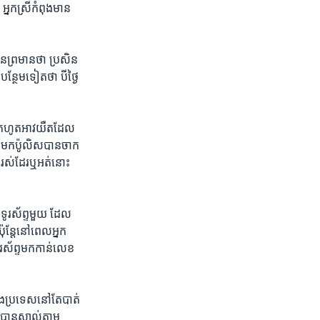
នកស្រី​កំពុង​មាន​
បាន​ព្រមាន​ថា ប្រសិន​
បន្ថែម​ទៀត​ថា បីថ្ងៃ​
ន​ដកហូត​អាវយឺត​ដែល​
យ​មក​ប៉ូលិស​បាន​ចាក
ៅរស់​ដែរ​ឬអត់​នោះ
​ទូរស័ព្ទ​មួយ ​ដែល​
៉ុន្តែ​នៅ​ពេល​អ្នក
ូរស័ព្ទ​មក​កាន់​លេខ​
​ប្រទេស​នៅតែ​បាត់​
ាន​ស្គាល់​តាម​