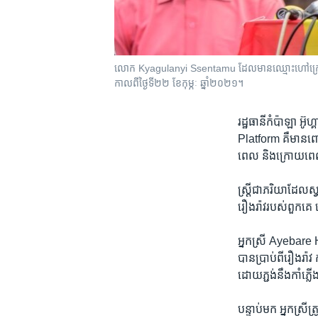
លោក Kyagulanyi Ssentamu ដែលមានឈ្មោះហៅក្រៅថា Bo
កាលពីថ្ងៃទី២២ ខែកុម្ភៈ ឆ្នាំ២០២១។
រដ្ឋធានីកំប៉ាឡា ​អ៊ូ
Platform គឺ​មាន​ពោ
ពេល និង​ក្រោយ​ពេល​
ស្ត្រី​ជា​ភរិយា​ដែល​ស្
រឿងរ៉ាវ​របស់​ពួកគេ 
អ្នកស្រី Ayebare Hal
បាន​ប្រាប់​ពី​រឿងរ៉ាវ​
ដោយ​ភ្ជង់នឹង​កាំភ្លើ
បន្ទាប់​មក អ្នក​ស្រី​ត