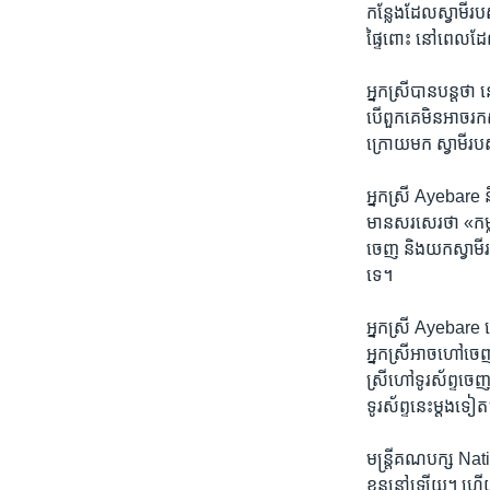
កន្លែង​ដែល​ស្វាមី​
ផ្ទៃពោះ នៅ​ពេល​ដែ
អ្នកស្រី​បាន​បន្ត​ថា
បើ​ពួកគេ​មិន​អាច​រក​ស
ក្រោយ​មក ស្វាមី​របស់​
អ្នកស្រី​ Ayebare និ
មាន​សរសេរ​ថា «កម្ល
ចេញ និង​យក​ស្វាមី​
ទេ។​
អ្នកស្រី Ayebare លើក
អ្នកស្រី​អាច​ហៅ​ចេញ​
ស្រី​ហៅ​ទូរស័ព្ទ​ចេញ​
ទូរស័ព្ទ​នេះ​ម្តង​ទៀ
មន្ត្រីគណបក្ស​ Na
ខ្លួន​នៅ​ឡើយ។ ហើយ