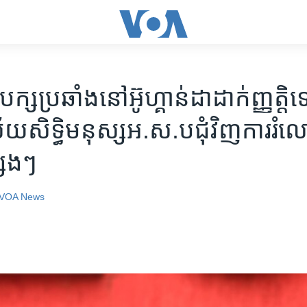
ក្ស​ប្រឆាំង​នៅ​អ៊ូហ្គាន់ដា​ដាក់​ញ្ញត្តិ​ទ
យ​សិទ្ធិ​មនុស្ស​អ.ស.ប​ជុំវិញ​ការ​រំ
សេងៗ
VOA News