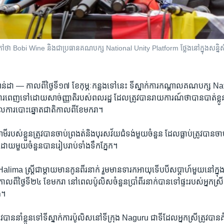
bi Wine និងជាប្រធានគណបក្ស​ National Unity Platform ថ្លែងនៅក្នុងសន្និសីទសារ
ហ្គាន់ដា —
កាល​ពី​ថ្ងៃ​ទី​១៧ ខែ​កុម្ភៈកន្លង​ទៅ​នេះ ទីស្នាក់ការ​កណ្តាល​គណបក្ស ​
រពេញ​ទៅ​ដោយ​សាច់ញ្ញាតិ​របស់​ពលរដ្ឋ​ ដែល​ត្រូវ​បាន​រាយការណ៍​ថា​បាន​បាត់ខ្
ការ​បោះឆ្នោត​ជាតិ​កាល​ពី​ខែ​មករា។
វាមី​របស់​ខ្លួន​ត្រូវ​បាន​ចាប់ព្រងត់​និង​បុរស​វ័យ​ជំទង់​មួយចំនួន​ ដែល​ធ្លាប់​ត្រូវ​បាន​ចាប់
ដោយ​មួយ​ចំនួន​បានរៀបរាប់​ទាំង​ទឹក​ភ្នែក។
ima ស្ត្រី​ជា​ម្តាយមាន​កូន​ពីរ​នាក់ រួម​មាន​ទារក​អាយុ​ទើប​បី​សប្តាហ៍​មួយ​នៅ​ក្នុង
 កាល​ពី​ថ្ងៃ​ទី២៤ ខែ​មករា នៅ​ពេល​ប៉ូលិសចំនួន​ប្រាំពីរ​នាក់​បាន​ទៅ​ផ្ទះ​របស់​អ្នកស្រី​និ
ង។
្រូវ​បាន​នាំ​ខ្លួន​ទៅ​ទី​ស្នាក់ការ​ប៉ូលិស​នៅ​ទីក្រុង Naguru ជា​ទី​ដែល​អ្នកស្រី​ត្រូវ​បា