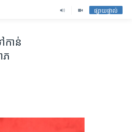
ផ្សាយផ្ទាល់
ៅ​កាន់​
លោភ