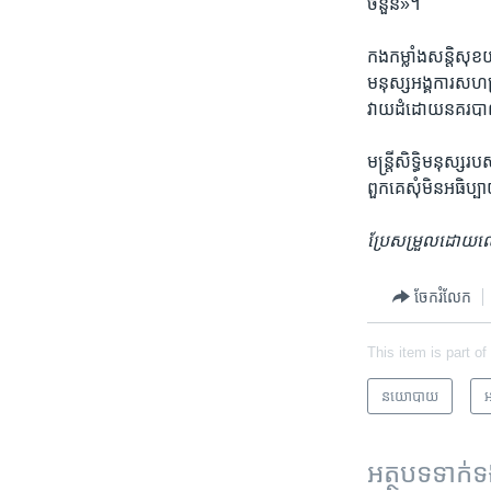
ចំនួន»។​
កងកម្លាំង​សន្តិសុខ​យ៉
មនុស្ស​អង្គការសហប្រជ
វាយដំ​ដោយ​នគរបាល
មន្ត្រី​សិទ្ធិមនុស
ពួកគេ​សុំ​មិន​អធិប្
ប្រែសម្រួល​ដោយ​លោ
ចែករំលែក
This item is part of
នយោបាយ
អ
អត្ថបទ​ទាក់