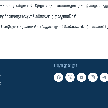
i ជាប់ឆ្នោត​ជា​ប្រធានាធិបតី​អ៊ូហ្គាន់ដា ក្រុម​យោធា​បាន​ឡោមព័ទ្ធ​គេហដ្ឋាន​បេក្ខជន​បក្ស​ប
​ម្នាក់​គត់​របស់​ប្រទេស​អ៊ូហ្គាន់ដា​និយាយ​ថា​ គួរ​ផ្លាស់​ប្តូរ​ភាព​ដឹកនាំ
​អ៊ូហ្គាន់ដា ត្រូវបាន​ដោះលែង​តែ​ត្រូវ​ចោទ​ប្រកាន់​ពី​បទ​រំលោភ​ការ​រឹតត្បិត​ពេល​មាន​ជំងឺ​
បណ្តាញ​សង្គម
ក
ី