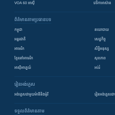
VOA 60 អាស៊ី
វេទិកា​អាស៊ាន
ព័ត៌មាន​តាមប្រធានបទ​
កម្ពុជា
នយោបាយ
អន្តរជាតិ
សេដ្ឋកិច្ច
អាមេរិក
សិទ្ធិមនុស្ស
ខ្មែរ​នៅអាមេរិក
សុខភាព
អាស៊ីអាគ្នេយ៍
អប់រំ
រៀន​​អង់គ្លេស
អង់គ្លេស​ជាមួយ​ម៉ានី​និង​ម៉ូរី
រៀន​​​​​​អង់គ្លេ
ទទួល​ព័ត៌មាន​តាម