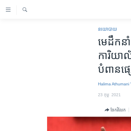
ភ្ជាប់​
ទៅ​
គេហទំព័រ​
ស្វែង​
កម្ពុជា
រក
នយោបាយ
ទាក់ទង
អន្តរជាតិ
មេដឹកនាំ​ប
រំលង​
និង​
អាមេរិក
ការិយាល័
ចូល​
ចិន
ទៅ​​
បំពាន​ផ្
ទំព័រ​
ហេឡូវីអូអេ
ព័ត៌មាន​​
កម្ពុជាច្នៃប្រតិដ្ឋ
តែ​
Halima Athumani
ម្តង
ព្រឹត្តិការណ៍ព័ត៌មាន
23 កុម្ភៈ 2021
រំលង​
ទូរទស្សន៍ / វីដេអូ​
និង​
ចែករំលែក
ចូល​
វិទ្យុ / ផតខាសថ៍
ទៅ​
កម្មវិធីទាំងអស់
ទំព័រ​