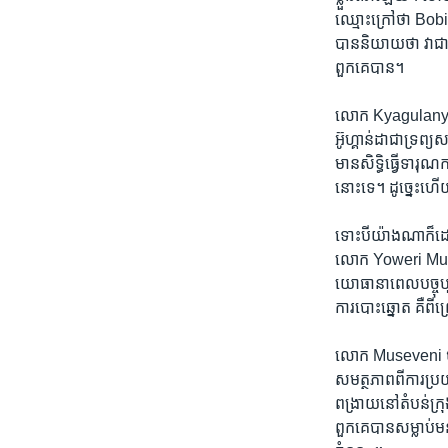
ឈ្មោះ​ក្រៅ​ថា Bobi 
បាន​និយាយ​ថា វា​ជា​រ
ពួកគេ​បាន។
លោក​ Kyagulanyi ប
អ៊ូហ្គាន់ដា​ជា​ទ្រព្
មាន​សិទ្ធិ​ធ្វើ​ទារុណ
នោះ​ទេ។ ដូច្នេះ​ហើយ
ទោះបី​យ៉ាងណាក៏ដោយ ន
លោក Yoweri Museven
យោធា​នា​ពេល​បច្ចុប
ការ​បោះឆ្នោត គឺ​ពីព
លោក​ Museveni បាន​ថ
សមត្ថភាព​ពី​ការប្រ
ពង្រាយ​នៅ​តំបន់ក្រុ
ពួកគេ​បាន​សម្លាប់​មន