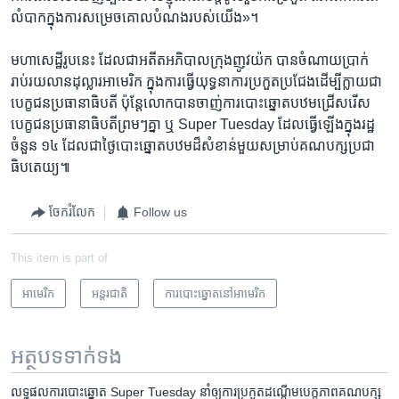
លំបាក​ក្នុង​ការ​សម្រេច​គោល​បំណង​របស់​យើង‍»។
មហាសេដ្ឋី​រូប​នេះ ដែល​ជា​អតីត​អភិបាល​ក្រុង​ញូវយ៉ក បាន​ចំណាយ​ប្រាក់​
រាប់រយ​លាន​ដុល្លារ​អាមេរិក ក្នុង​ការ​ធ្វើ​យុទ្ធនាការ​ប្រកួត​ប្រជែង​ដើម្បី​ក្លាយ​ជា​
បេក្ខជន​ប្រធានាធិបតី ប៉ុន្តែ​លោក​បាន​ចាញ់​ការ​បោះឆ្នោត​បឋម​ជ្រើសរើស​
បេក្ខជន​ប្រធានាធិបតី​ព្រមៗគ្នា ឬ Super Tuesday ដែល​ធ្វើ​ឡើង​ក្នុង​រដ្ឋ​
ចំនួន ១៤ ដែល​ជា​ថ្ងៃ​បោះឆ្នោត​បឋម​ដ៏​សំខាន់​មួយ​សម្រាប់​គណបក្ស​ប្រជា
ធិបតេយ្យ៕
ចែករំលែក
Follow us
This item is part of
អាមេរិក​
អន្តរជាតិ
ការបោះឆ្នោតនៅអាមេរិក
អត្ថបទ​ទាក់ទង
លទ្ធផល​ការ​បោះឆ្នោត​ Super Tuesday នាំ​ឲ្យ​ការ​ប្រកួត​ដណ្តើម​បេក្ខភាពគណបក្ស​