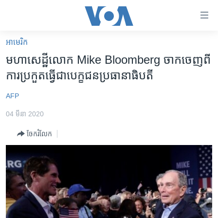
ភ្ជាប់​
ទៅ​
គេហទំព័រ​
អាមេរិក​
កម្ពុជា
ទាក់ទង
មហា​សេដ្ឋី​លោក Mike Bloomberg ​ចាក​ចេញ​ពី​
រំលង​
អន្តរជាតិ
ការ​ប្រកួត​ធ្វើ​ជា​បេក្ខជន​ប្រធានាធិបតី
និង​
អាមេរិក
ចូល​
AFP
ទៅ​​
ចិន
ទំព័រ​
04 មីនា 2020
ហេឡូវីអូអេ
ព័ត៌មាន​​
ចែករំលែក
តែ​
កម្ពុជាច្នៃប្រតិដ្ឋ
ម្តង
ព្រឹត្តិការណ៍ព័ត៌មាន
រំលង​
និង​
ទូរទស្សន៍ / វីដេអូ​
ចូល​
វិទ្យុ / ផតខាសថ៍
ទៅ​
ទំព័រ​
កម្មវិធីទាំងអស់