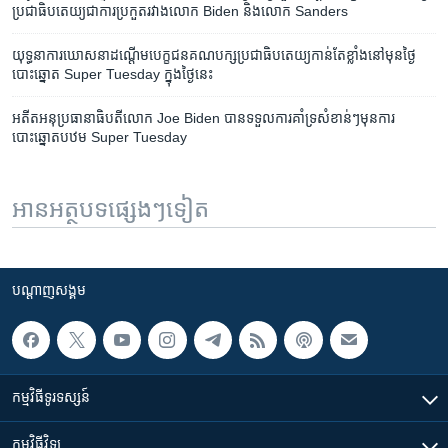
ប្រជាធិបតេយ្យ​ជា​ការ​ប្រកួត​រវាង​លោក Biden និង​លោក Sanders
យុទ្ធនាការ​ឃោសនា​ដណ្តើម​បេក្ខជន​គណបក្ស​ប្រជាធិបតេយ្យ​កាន់​តែ​ខ្លាំង​នៅ​មុន​ថ្ងៃ​
បោះឆ្នោត Super Tuesday ក្នុង​ថ្ងៃ​នេះ
អតីត​អនុ​ប្រធានា​ធិបតី​លោក Joe Biden បាន​ទទួល​ការគាំទ្រ​សំខាន់ៗ​មុនការ​
បោះឆ្នោតបឋម​ Super Tuesday
អានអត្ថបទផ្សេងៗទៀត
បណ្តាញ​សង្គម
កម្មវិធី​ទូរទស្សន៍
កម្មវិធី​វិទ្យុ