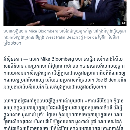
រចនា
សម្ព័ន្ធ​
Khmer English
រំលង​
និង​
បណ្តាញ​សង្គម
ចូល​
មហាសេដ្ឋីលោក Mike Bloomberg ចាប់ដៃជាមួយអ្នកគាំទ្រ នៅក្នុងអំឡុងធ្វើយុទ្ធនា
ទៅ​
ការរកសំឡេងឆ្នោតនៅទីក្រុង West Palm Beach រដ្ឋ Florida ថ្ងៃទី៣ ខែមីនា
កាន់​
ឆ្នាំ២០២០។
ទំព័រ​
ភាសា
ស្វែង​
វ៉ាស៊ីនតោន —
លោក Mike Bloomberg មហាសេដ្ឋី​អាមេរិក​ខាង​វិស័យ​
រក
សារព័ត៌មាន បាន​ប្រកាស​នៅ​ថ្ងៃ​ពុធ​នេះ​ថា លោក​បាន​បោះបង់​ចោល​យុទ្ធនា
ការ​ឃោសនា​រក​សំឡេង​ឆ្នោត ដើម្បី​ក្លាយ​ជា​បេក្ខជន​ប្រធានាធិបតី​តំណាង​ឲ្យ​
គណបក្ស​ប្រជាធិបតេយ្យ ហើយ​បាន​ប្រកាស​គាំទ្រ​លោក Joe Biden អតីត​
អនុ​ប្រធានាធិបតី​អាមេរិក ដែល​កំពុង​ក្លាយ​ជា​បេក្ខជន​នាំ​មុខ​គេ។
លោក​បាន​ថ្លែង​នៅ​ក្នុង​សេចក្តី​ថ្លែងការណ៍​មួយ​ថា៖ «កាលពី​បី​ខែ​មុន ខ្ញុំ​បាន​
សម្រេច​ចូលរួម​ការ​ប្រកួត​ប្រជែង​ដើម្បី​ក្លាយជា​បេក្ខជន​ប្រធានាធិបតី ដើម្បី​
ផ្តួល​លោក ដូណាល់ ត្រាំ។ ថ្ងៃនេះ ខ្ញុំ​សម្រេច​ចាកចេញ​ការ​ប្រកួត​នេះ ដោយ​
ផ្អែក​លើ​ហេតុ​ផល​ដដែល គឺ​ដើម្បី​ផ្តួល​លោក ដូណាល់ ត្រាំ ដោយ​សារតែ​ខ្ញុំ​
កាន់តែ​មើល​ឃើញ​ច្បាស់​ថា បើ​ខ្ញុំ​នៅ​តែ​បន្ត​ចូលរួម​ការ​ប្រកួត នោះ​វា​កាន់តែ​