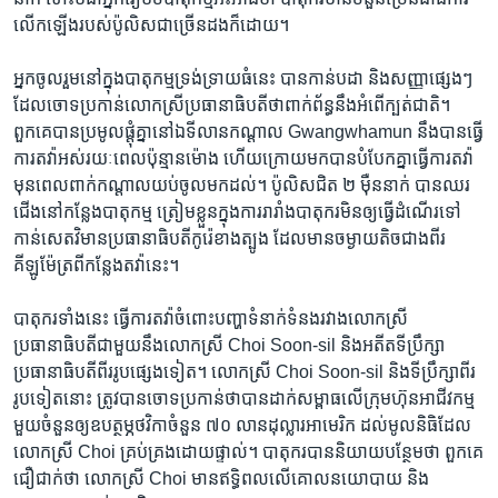
លើក​ឡើង​របស់​ប៉ូលិស​ជា​ច្រើន​ដង​ក៏​ដោយ។
អ្នក​ចូលរួម​នៅ​ក្នុងបាតុកម្ម​ទ្រង់ទ្រាយ​ធំ​នេះ បាន​កាន់​បដា និង​សញ្ញា​ផ្សេងៗ
ដែល​ចោទ​ប្រកាន់​លោកស្រី​ប្រធានាធិបតី​ថា​ពាក់ព័ន្ធ​នឹង​អំពើ​ក្បត់​ជាតិ។
ពួកគេ​បាន​ប្រមូល​ផ្ដុំ​គ្នា​នៅ​ឯ​ទីលាន​កណ្ដាល Gwangwhamun នឹង​បាន​ធ្វើ​
ការ​តវ៉ា​អស់​រយៈពេល​ប៉ុន្មាន​ម៉ោង ហើយ​ក្រោយ​មក​បាន​បំបែក​គ្នា​ធ្វើ​ការ​តវ៉ា​
មុន​ពេល​ពាក់​កណ្ដាល​យប់​ចូល​មក​ដល់។ ប៉ូលិស​ជិត ២ ម៉ឺន​នាក់ បាន​ឈរ​
ជើង​នៅ​កន្លែង​បាតុកម្ម​ ត្រៀម​ខ្លួន​ក្នុង​ការ​រារាំង​បាតុករមិន​ឲ្យ​ធ្វើ​ដំណើរ​ទៅ​
កាន់​សេតវិមាន​ប្រធានាធិបតី​កូរ៉េ​ខាង​ត្បូង ដែល​មាន​ចម្ងាយ​តិច​ជាង​ពីរ​
គីឡូម៉ែត្រ​ពី​កន្លែង​តវ៉ា​នេះ។
បាតុករទាំង​នេះ ធ្វើ​ការ​តវ៉ា​ចំពោះ​បញ្ហា​ទំនាក់​ទំនង​រវាង​លោកស្រី​
ប្រធានាធិបតី​ជាមួយ​នឹង​លោកស្រី Choi Soon-sil និង​អតីត​ទីប្រឹក្សា​
ប្រធានាធិបតី​ពីរ​រូប​ផ្សេង​ទៀត។ លោកស្រី Choi Soon-sil និង​ទីប្រឹក្សា​ពីរ​
រូប​ទៀត​នោះ ត្រូវ​បាន​ចោទ​ប្រកាន់​ថា​បាន​ដាក់​សម្ពាធ​លើ​ក្រុមហ៊ុន​អាជីវកម្ម​
មួយ​ចំនួន​ឲ្យ​ឧបត្ថម្ភ​ថវិកា​ចំនួន ៧០ លាន​ដុល្លារ​អាមេរិក ដល់​មូលនិធិ​ដែល​
លោកស្រី Choi គ្រប់គ្រង​ដោយ​ផ្ទាល់។ បាតុករ​បាន​និយាយ​បន្ថែម​ថា ពួកគេ​
ជឿជាក់​ថា លោកស្រី Choi មាន​ឥទ្ធិពល​លើ​គោល​នយោបាយ និង​