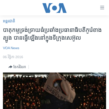
ភ្ជាប់​
ទៅ​
គេហទំព័រ​
អន្តរជាតិ
កម្ពុជា
ទាក់ទង
បាតុកម្ម​ទ្រង់ទ្រាយ​ធំ​ប្រឆាំងប្រធានាធិបតី​កូរ៉េ​ខាង​
រំលង​
អន្តរជាតិ
ត្បូង បាន​ធ្វើ​ឡើង​នៅ​ក្នុង​ទីក្រុង​សេអ៊ូល
និង​
អាមេរិក
ចូល​
VOA News
ទៅ​​
ចិន
ទំព័រ​
06 វិច្ឆិកា 2016
ហេឡូវីអូអេ
ព័ត៌មាន​​
ចែករំលែក
តែ​
កម្ពុជាច្នៃប្រតិដ្ឋ
ម្តង
ព្រឹត្តិការណ៍ព័ត៌មាន
រំលង​
និង​
ទូរទស្សន៍ / វីដេអូ​
ចូល​
វិទ្យុ / ផតខាសថ៍
ទៅ​
ទំព័រ​
កម្មវិធីទាំងអស់