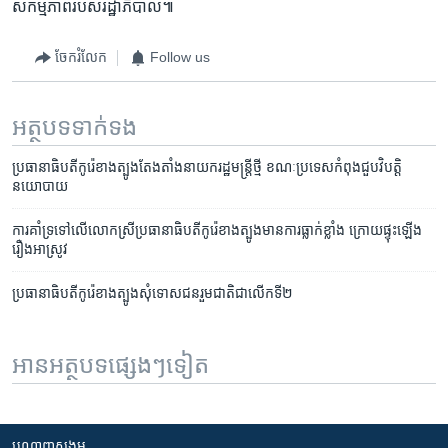
សកម្មភាព​របស់​រដ្ឋាភិបាល៕
ចែករំលែក
Follow us
អត្ថបទ​ទាក់ទង
ប្រធានាធិបតី​កូរ៉េ​ខាង​ត្បូង​តែងតាំង​នាយក​រដ្ឋមន្ត្រី​ថ្មី ខណៈ​ប្រទេស​កំពុង​ជួប​វិបត្តិ​
នយោបាយ
ការ​គាំទ្រ​ទៅ​លើ​លោក​ស្រី​ប្រធានាធិបតី​កូរ៉េ​ខាង​ត្បូង​មាន​ការ​ធ្លាក់​ខ្លាំង​ ក្រោយ​ផ្ទុះ​ឡើង​
រឿង​អាស្រូវ​
ប្រធានាធិបតី​កូរ៉េ​ខាង​ត្បូង​សុំទោស​ជន​រួម​ជាតិ​ជា​លើក​ទី២
អានអត្ថបទផ្សេងៗទៀត
បណ្តាញ​សង្គម