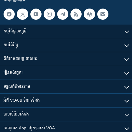
កម្មវិធី​ទូរទស្សន៍
កម្មវិធី​វិទ្យុ
ព័ត៌មាន​តាមប្រធានបទ​
រៀន​​អង់គ្លេស
ទទួល​ព័ត៌មាន​តាម
អំពី​ VOA & ទំនាក់ទំនង
គេហទំព័រ​​ទាក់ទង
ទាញយក​ App ផ្សេងៗ​របស់​ VOA