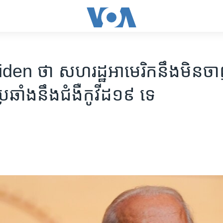
n ថា សហរដ្ឋ​អាមេរិក​នឹង​មិន​ចាញ់​
ប្រឆាំង​នឹង​ជំងឺ​កូវីដ១៩ ទេ