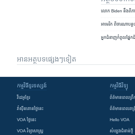
លោក​ Biden ​នឹង​ពិភាក្
អាមេរិក ពិចារណា​បន្ថយ​ចំ
អ្នក​ជំនាញ​កំពូល​ផ្នែក​
អានអត្ថបទផ្សេងៗទៀត
កម្មវិធី​ទូរទស្សន៍
កម្មវិធី​វិទ្យុ
វីដេអូ​ខ្មែរ
ព័ត៌មាន​ពេល​ព្រឹ
វ៉ាស៊ីនតោន​ថ្ងៃ​នេះ
ព័ត៌មាន​​ពេល​រាត្រ
VOA ថ្ងៃនេះ
Hello VOA
VOA ​វិទ្យាសាស្ត្រ
សំឡេង​ជំនាន់​ថ្មី