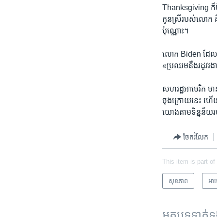
Thanksgiving ក៏​ប៉ុន
កូនស្រី​របស់​លោក​ 
ប៉ុណ្ណោះ។
លោក Biden ដែល​ត្រូ
«ប្រឈម​នឹង​រដូវ​រងា
សហរដ្ឋ​អាមេរិក​ មាន
ចុង​ក្រោយ​នេះ ហើយ
យោង​តាម​ទិន្នន័
ចែករំលែក
This item is part of
សុខភាព
អាម
អត្ថបទ​ទាក់