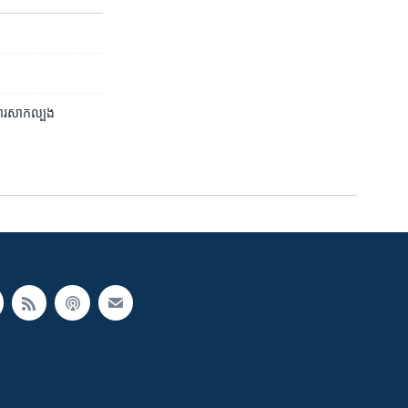
ង​ការ​សាកល្បង