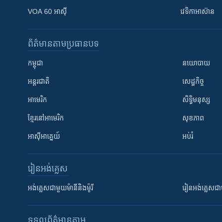
VOA 60 អាស៊ី
វេទិកា​អាស៊ាន
ព័ត៌មាន​តាមប្រធានបទ​
កម្ពុជា
នយោបាយ
អន្តរជាតិ
សេដ្ឋកិច្ច
អាមេរិក
សិទ្ធិមនុស្ស
ខ្មែរ​នៅអាមេរិក
សុខភាព
អាស៊ីអាគ្នេយ៍
អប់រំ
រៀន​​អង់គ្លេស
អង់គ្លេស​ជាមួយ​ម៉ានី​និង​ម៉ូរី
រៀន​​​​​​អង់គ្លេ
ទទួល​ព័ត៌មាន​តាម