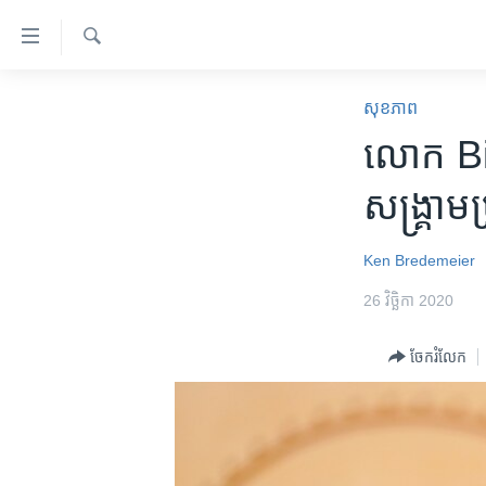
ភ្ជាប់​
ទៅ​
គេហទំព័រ​
ស្វែង​
កម្ពុជា
រក
សុខភាព
ទាក់ទង
អន្តរជាតិ
លោក Bide
រំលង​
និង​
អាមេរិក
សង្គ្រាម​
ចូល​
ចិន
ទៅ​​
ទំព័រ​
ហេឡូវីអូអេ
Ken Bredemeier
ព័ត៌មាន​​
កម្ពុជាច្នៃប្រតិដ្ឋ
26 វិច្ឆិកា 2020
តែ​
ម្តង
ព្រឹត្តិការណ៍ព័ត៌មាន
ចែករំលែក
រំលង​
ទូរទស្សន៍ / វីដេអូ​
និង​
ចូល​
វិទ្យុ / ផតខាសថ៍
ទៅ​
កម្មវិធីទាំងអស់
ទំព័រ​