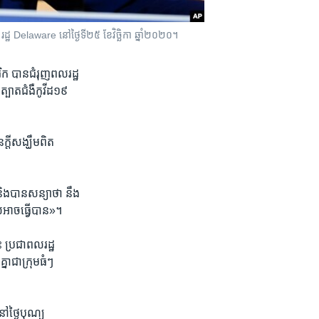
ដ្ឋ Delaware នៅ​ថ្ងៃ​ទី២៥ ខែវិច្ឆិកា ឆ្នាំ២០២០។
ិក បាន​ជំរុញ​ពលរដ្ឋ​
ត្បាត​ជំងឺ​កូវីដ១៩
ី​សង្ឃឹម​ពិត​
និង​បាន​សន្យា​ថា នឹង​
ល​អាច​ធ្វើ​បាន»។
 ប្រជាពលរដ្ឋ​
្នា​ជា​ក្រុម​ធំៗ​
ៅ​ថ្ងៃ​បុណ្យ