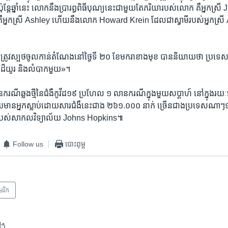
្តែ​ឆ្នាំ​នេះ លោក​នឹង​ប្រារព្ធ​ពិធី​បុណ្យ​នេះ​ជាមួយ​តែ​ភរិយា​របស់​លោក ​គឺ​អ្នកស្រី J
គឺ​អ្នកស្រី Ashley ហើយ​នឹង​លោក Howard Krein ដែល​ជា​ស្វាមី​របស់​អ្នកស្រី
វ​ស្បថ​ចូល​កាន់​តំណែង​នៅ​ថ្ងៃ​ទី ២០ ខែ​មករា​ខាង​មុខ បាន​និយាយ​ថា ប្រទេស​
​ដ៏​យូរ​ និង​លំបាក​មួយ»។
​ករណី​ឆ្លង​ថ្មី​នៃ​ជំងឺ​កូវីដ១៩ ប្រហែល ១ លាន​ករណី​ក្នុង​មួយ​សប្ដាហ៍ នៅ​ក្នុង​
​មាន​អ្នក​ស្លាប់​ដោយសារ​ជំងឺ​នេះ​ជាង ២៦១.០០០ នាក់ ច្រើន​ជាង​ប្រទេស​ណាៗ​ទ
យ​របស់​សាកលវិទ្យាល័យ Johns Hopkins៕
Follow us
បោះពុម្ព
េរិក​
ទង