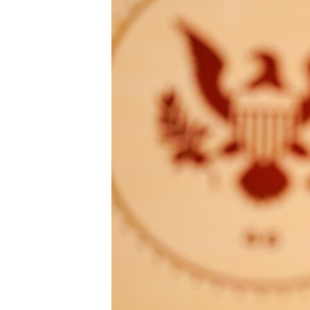
រចនា
សម្ព័ន្ធ​
រំលង​
និង​
ចូល​
ទៅ​
កាន់​
ទំព័រ​
ស្វែង​
រក