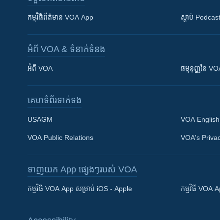
កម្មវិធី​ព័ត៌មាន VOA App
ស្តាប់ Podcas
អំពី​ VOA & ទំនាក់ទំនង
អំពី​ VOA
ធម្មនុញ្ញ​នៃ V
គេហទំព័រ​​ទាក់ទង
USAGM
VOA English
VOA Public Relations
VOA's Privac
ទាញយក​ App ផ្សេងៗ​របស់​ VOA
Khmer English
កម្មវិធី​ VOA App សម្រាប់ iOS - Apple
កម្មវិធី​ VOA
បណ្តាញ​សង្គម