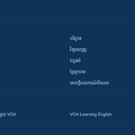
បរិស្ថាន
វិទ្យាសាស្រ្ត
វប្បធម៌
ខ្មែរក្រហម
សេចក្តីរាយការណ៍ពិសេស
ស​​ជាមួយ VOA
VOA Learning English