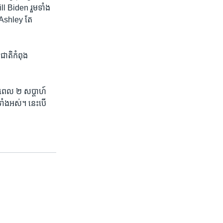
ill Biden រួម​ទាំង​
 Ashley តែ​
ជាតិ​កំពុង
រយៈពេល ២ សប្តាហ៍​
ាំងអស់។ នេះ​បើ​