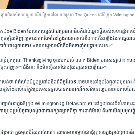
្នោត​ថ្មី​របស់​សហរដ្ឋ​អាមេរិក ថ្លែង​នៅ​ឯ​​មហោស្រព The Queen នៅ​ទីក្រុង Wilmington រ
Joe Biden ដែល​គេ​សន្មត់​ថា​ជា​ប្រធានាធិបតី​ជាប់​ឆ្នោត​ថ្មី​របស់​សហរដ្ឋ​អាមេរ
​ពុធ​ម្សិលមិញ​ ឲ្យ​មាន​ភាព​រឹងមាំ​នៅ​ក្នុង​ការ​ទប់ទល់​នឹង​ការ​កើនឡើង​នៃ​ការ​ឆ្លង​រាត
ំពោះ​ពួកគេ​ថា៖ «សហរដ្ឋ​អាមេរិក​នឹង​មិន​ចាញ់​សង្គ្រាម​នេះ​ទេ»។
ៃ​បុណ្យ​រំឭក​គុណ Thanksgiving ចូល​មក​ដល់​ លោក Biden បាន​សន្យា​ថា៖ «មាន​ក្ត
្រូវ​ចុះចាញ់​ទេ។ ជំងឺ​នេះ​ នឹង​មិន​ស្ថិត​នៅ​ជា​រៀង​រហូត​នោះ​ឡើយ»។
​ថា វ៉ាក់សាំង​ដំបូង​ប្រឆាំង​នឹង​ជំងឺ​កូវីដ១៩ អាច​មាន​នៅ​ចុង​ខែ​ធ្នូ​ខាង​មុខ​នេះ 
រដ្ឋ​ទាំង​អស់​នៅ​ក្នុង​ប្រទេស​ទទួល​បាន​ការ​ចាក់​វ៉ាក់សាំង​នេះ​ឲ្យ​បាន​ឆាប់​តាម​ដែ
ាក់​នៅ​ក្នុង​ទីក្រុង Wilmington រដ្ឋ Delaware ថា នៅ​ក្នុង​ពេល​ដ៏​សំខាន់​នេះ
វ​ការ​ប្រុង​ប្រយ័ត្ន​ជាមុន​ដូចជា​ការ​រក្សា​គម្លាត​ពី​គ្នា ការ​ពាក់​ម៉ាស់ និង​ការ​មិន​ប្រមូល​ផ្តុំ​គ
​ថា ក្នុង​មួយ​ជីវិត​របស់​លោក លោក​មាន​ទម្លាប់​ជួបជុំ​គ្រួសារ​ក្នុង​ទ្រង់ទ្រាយ​ធំ​ន