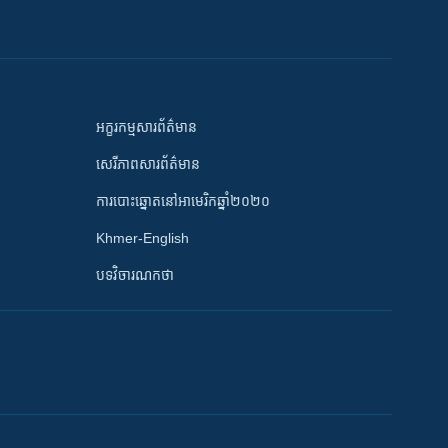
អក្ខរកម្មសារព័ត៌មាន
សេរីភាពសារព័ត៌មាន
ការបោះឆ្នោតនៅអាមេរិកឆ្នាំ២០២០
Khmer-English
បទវិចារណកថា