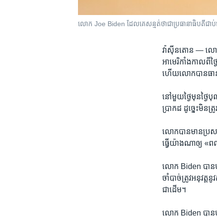
លោក Joe Biden ដែល​គេ​សន្មត់​ថា​ជា​ប្រធានាធិបតី​ជាប់​ឆ
វ៉ាស៊ីនតោន —
លោក 
អាមេរិកាំង​កាលពី​ថ្ងៃ
ហើយ​លោក​បាន​ធានា​ច
នៅមួយ​ថ្ងៃ​មុន​ថ្ង
ប្រាកដ ដូច្នេះ​មិន​ត
លោក​បាន​មាន​ប្រសាសន៍
ធ្វើ​យ៉ាង​ណា​ឲ្យ «ពល
លោក Biden បាន​បញ្ជ
ចាំបាច់​ត្រូវ​អនុវត្ត​នូ
ជាដើម។
លោក Biden បាន​បន្ថែម