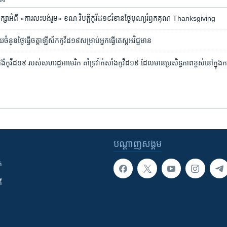
សា​អំពី​ «ការ​លះបង់​រួម»​ ខណៈ​វិបត្តិ​កូវីដ១៩​រំខាន​ថ្ងៃ​បុណ្យ​រំឭកគុណ Thanksgiving
នួន​ថ្ងៃ​ធ្វើចត្តាឡីស័ក​កូវីដ១៩​​សម្រាប់​អ្នក​ធ្វើ​តេស្ត​អវិជ្ជមាន
ជំងឺ​កូវីដ១៩ របស់​សហរដ្ឋ​អាមេរិក គាំទ្រ​វ៉ាក់សាំង​កូវីដ១៩ ដែល​មាន​ប្រសិទ្ធភាព​ខ្ពស់​នៅ​ក្នុ
បណ្តាញ​សង្គម
ក
ី