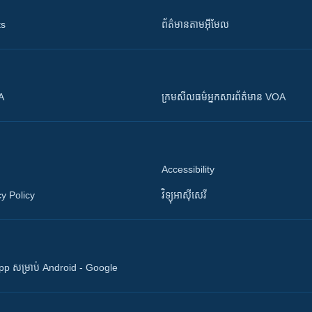
ts
ព័ត៌មាន​តាម​អ៊ីមែល
OA
ក្រម​​​សីលធម៌​​​អ្នក​​​សារព័ត៌មាន VOA
Accessibility
y Policy
វិទ្យុ​អាស៊ី​សេរី
 App សម្រាប់ Android - Google