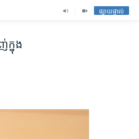
ផ្សាយផ្ទាល់
ក្នុង​