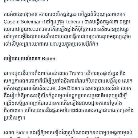
ការ​អំពាវនាវ​ឱ្យ​មាន «ការ​សង​សឹក​ធ្ងន់​ធ្ងរ» ​នៅ​ក្នុង​ពិធីបុណ្យសព​លោក
Qasem Soleimani នៅ​ក្នុង​ក្រុង Teheran ​បាន​បង្កើន​កង្វល់ថា ​ជម្លោះ​
យោធាជា​មួយ​ស.រ.អា.​អាច​កើន​ឡើង​ខ្លាំង​ក៏​ប៉ុន្តែ​ភាព​តានតឹង​បាន​ត្រូវ​បន្ធូរ​
នៅ​ក្រោយ​អ៊ីរ៉ង់​បាន​សងសឹកដោយ​បាន​ធ្វើ​ការ​វាយ​ប្រហារគ្មាន​មនុស្ស​ស្លាប់​
ទៅ​លើ​មូលដ្ឋានយោធា​ស.រ.អា.​មួយក្នុង​ប្រទេស​អ៊ីរ៉ាក់។
របៀបវារៈ​របស់​លោក Biden
ជា​ការ​ផ្ទុយ​នឹងការ​ពឹង​ពាក់​របស់​លោក Trump លើការ​ទូត​ផ្ទាល់​ខ្លួន​ និង​
សកម្មភាព​ឯកតោ​ភាគីដើម្បី​ប្រឆាំង​នឹង​ការ​គំរាមកំហែង​ខាង​សន្តិសុខ លោក​
អតីត​អនុប្រធានាធិបតី​ស.រ.អា. Joe Biden ​បាន​មានប្រសាសន៍​ថា​ លោក​
នឹង​រៀប​ចំ​ឱ្យ​មានសន្និសីទ​កំពូល​មួយ​នៃពួក​ប្រទេសប្រជាធិបតេយ្យដើម្បី​
ពង្រឹង​សម្ព័ន្ធភាព​គ្រា​ដែល​មាន​ការ​កើន​ឡើង​នូវ​របប​ផ្តាច់​ការ​នៅ​ទូទាំង​
ពិភពលោក​ ហើយ​លោក​នឹង​ផ្តល់​អាទិភាព​ដល់​ការ​ចរចា​គ្នា​ជា​ជាង​ការ​ប្រទាំង​
ប្រទើស​គ្នា។
លោក Biden ​ចង់​ធ្វើ​ឱ្យ​មាន​ឡើង​វិញ​នូវ​ចំណង​ទាក់ទង​ជាមួយ​អង្គការអូតង់​