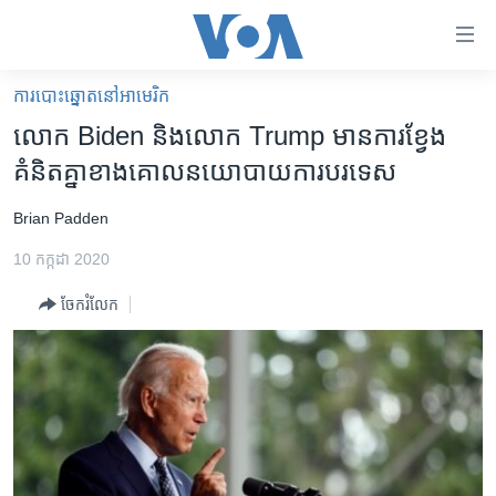
ភ្ជាប់​
ទៅ​
គេហទំព័រ​
ការបោះឆ្នោតនៅអាមេរិក
កម្ពុជា
ទាក់ទង
​លោក Biden និង​លោក Trump មាន​ការ​ខ្វែង​
រំលង​
អន្តរជាតិ
គំនិត​គ្នា​ខាង​គោល​នយោបាយ​ការបរទេស
និង​
អាមេរិក
ចូល​
Brian Padden
ទៅ​​
ចិន
ទំព័រ​
10 កក្កដា 2020
ហេឡូវីអូអេ
ព័ត៌មាន​​
ចែករំលែក
តែ​
កម្ពុជាច្នៃប្រតិដ្ឋ
ម្តង
ព្រឹត្តិការណ៍ព័ត៌មាន
រំលង​
និង​
ទូរទស្សន៍ / វីដេអូ​
ចូល​
វិទ្យុ / ផតខាសថ៍
ទៅ​
ទំព័រ​
កម្មវិធីទាំងអស់