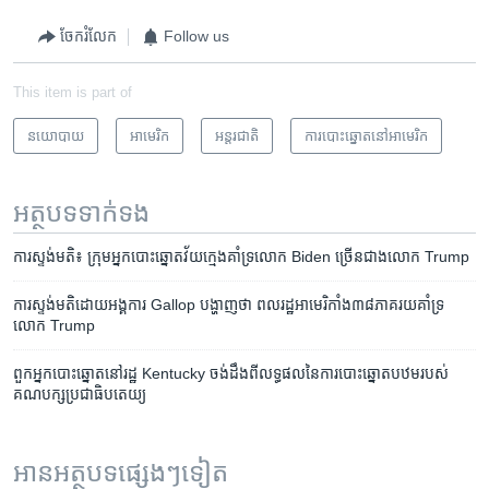
ចែករំលែក
Follow us
This item is part of
នយោបាយ
អាមេរិក​
អន្តរជាតិ
ការបោះឆ្នោតនៅអាមេរិក
អត្ថបទ​ទាក់ទង
ការ​ស្ទង់​មតិ៖ ក្រុម​អ្នក​បោះឆ្នោត​វ័យក្មេង​គាំទ្រ​លោក Biden ច្រើន​ជាង​លោក Trump
ការ​ស្ទង់​មតិ​ដោយ​អង្គការ​ Gallop ​បង្ហាញ​ថា​ ​ពលរដ្ឋ​អាមេរិកាំង​៣៨ភាគរយគាំទ្រ​
លោក​ ​Trump​
ពួក​អ្នក​បោះឆ្នោត​នៅ​រដ្ឋ Kentucky ចង់​ដឹង​ពី​លទ្ធផល​នៃ​ការ​បោះឆ្នោត​បឋម​របស់​
គណបក្ស​ប្រជាធិបតេយ្យ
អានអត្ថបទផ្សេងៗទៀត