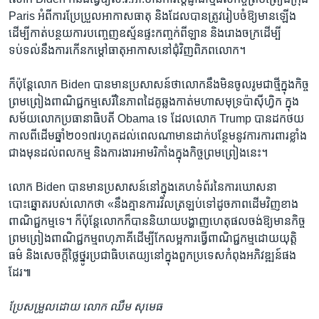
Paris អំពី​ការ​ប្រែប្រួល​អាកាសធាតុ​ និង​ដែល​បាន​ត្រូវ​រៀបចំ​ឱ្យ​មាន​ឡើង​
ដើម្បីកាត់​បន្ថយការបញ្ចេញ​ឧស្ម័ន​ផ្ទះ​កញ្ចក់​ពី​ឡាន និង​រោងចក្រ​ដើម្បី​
ទប់ទល់​នឹង​ការ​កើន​កម្តៅ​ធាតុ​អាកាស​នៅ​ជុំ​វិញ​ពិភពលោក។
ក៏​ប៉ុន្តែ​លោក Biden បានមាន​ប្រសាសន៍​ថា​លោក​នឹង​មិន​ចូល​រូម​ជា​ថ្មី​ក្នុង​កិច្ច
ព្រមព្រៀងពាណិជ្ជកម្ម​សេរីនៃ​ភាព​ដៃ​គូឆ្លង​កាត់​មហា​សមុទ្រ​ប៉ាស៊ីហ្វិក​ ក្នុង​
សម័យ​លោក​ប្រធានាធិបតី ​Obama ​ទេ ​ដែល​លោក Trump បាន​ដក​ថយ​
កាលពី​ដើម​ឆ្នាំ២០១៧រហូត​ដល់​ពេល​ណា​មាន​ដាក់​បន្ថែម​នូវ​ការការពា​រខ្លាំង​
ជាង​មុន​ដល់​ពលកម្ម​ និង​ការងារ​អាមរិកាំង​ក្នុង​កិច្ចព្រមព្រៀង​នេះ។
លោក​ Biden បាន​មាន​ប្រសាសន៍​នៅ​ក្នុង​គេហទំព័រ​នៃ​ការ​ឃោសនា​
បោះឆ្នោត​របស់​លោក​ថា «នឹង​គ្មាន​ការ​វិលត្រឡប់​ទៅ​ដូច​ភាព​ដើម​វិញខាង​
ពាណិជ្ជកម្ម​ទេ។ ក៏ប៉ុន្តែ​លោក​ក៏​បាន​និយាយ​បង្ហាញ​ហេតុផល​ចង់​ឱ្យ​មាន​កិ​ច្ច
ព្រមព្រៀង​ពាណិជ្ជកម្ម​ពហុភាគីដើម្បី​កែលម្អការធ្វើពាណិជ្ជកម្មដោយ​យុត្តិ
ធម៌ និង​សេចក្តី​ថ្លៃថ្នូរប្រជាធិបតេយ្យនៅ​ក្នុង​ពួក​ប្រទេស​កំពុង​អភិវឌ្ឍន៍​ផង​
ដែរ៕
ប្រែ​សម្រួល​ដោយ លោក ឈឹម សុមេធ