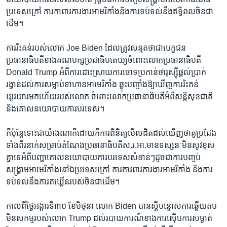
ប្រទេស​ក្រៅ​ ការ​កាពារ​ការងារ​អាមរិកាំងនិង​ការ​ទប់​ទល់នឹង​ឥទ្ធិពល​ចិន​ជា​
ដើម។​
​ការរិះ​គន់របស់លោក Joe Biden ដែលត្រូវ​សន្មត​ថា​ជា​បេក្ខជន​
ប្រធានាធិបតី​ខាង​គណបក្សប្រជាធិបតេយ្យ​ចំពោះលោក​ប្រធានាធិបតី​
Donald Trump អំពីការ​ដោះស្រាយការ​ចោទ​ប្រកាន់​ថារុស្ស៊ី​ផ្តល់ប្រាក់
រង្វាន់​ដល់​ការ​សម្លាប់​ទាហានអាមេរិកាំង ​ឆ្លុះ​បញ្ចាំង​ឱ្យ​ឃើញ​ការ​រិះគន់​
យូរយារ​មក​ហើយ​របស់​លោក​ ចំពោះ​លោក​ប្រធានាធិបតី​អំពី​សន្តិសុខ​ជាតិ​
និង​គោល​នយោបាយ​ការ​បរទេស។
ក៏ប៉ុន្តែ​ទោះ​ជា​យ៉ាង​ណាក៏​ដោយ​ក៏​ការ​ពិនិត្យ​មើល​ដិតដល់ឃើញ​ថា​គូ​ប្រជែង​
ទាំងពីរ​នាក់​សម្រាប់​តំណែង​ប្រធានាធិបតី​ស​.រ.អា.​មានទស្ស​នៈ​មិន​សូវខុស​
គ្នា​ទេអំពី​បញ្ហាគោល​នយោបាយ​ការ​បរទេសសំខាន់ៗ​ដូចជា​ការ​បញ្ចប់​
សង្គ្រាម​អាមេរិកាំ​ង​នៅ​ឯ​ប្រទេស​ក្រៅ​ ការ​ការពារ​ការងារ​អាមរិកាំង​ និង​ការ​
ទប់​ទល់នឹងការ​គឃ្លើនរបស់ចិន​ជា​ដើម។​
កាលពី​ថ្ងៃអង្គារ​ទី​៣០​ ខែ​មិថុនា​ លោក Biden បាន​ស្តីបន្ទោសការឆ្លើយ​តប​
មិន​សកម្មរបស់​លោក Trump ដល់​របាយការណ៍​ខាង​ការ​ស៊ើបការសម្ងាត់