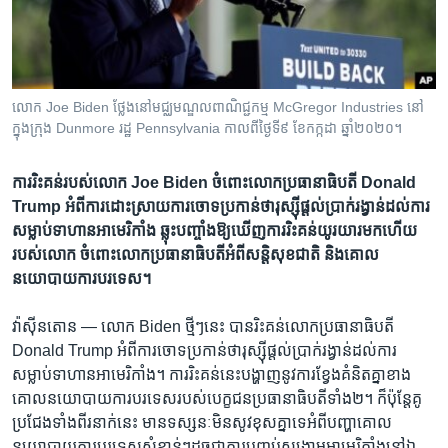
រចនា
សម្ព័ន្ធ​
Khmer English
រំលង​
និង​
បណ្តាញ​សង្គម
ចូល​
លោក Joe Biden ថ្លែង​នៅ​មជ្ឈមណ្ឌល​ពាណិជ្ជកម្ម McGregor Industries នៅ​
ទៅ​
ក្នុង​ក្រុង Dunmore រដ្ឋ Pennsylvania កាលពី​ថ្ងៃទី៩ ខែកក្កដា ឆ្នាំ២០២០។
កាន់​
ទំព័រ​
ភាសា
​ការ​​រិះ​គន់​​របស់លោក Joe Biden ចំពោះ​​លោក​ប្រធានាធិបតី​ Donald
ស្វែង​
Trump អំពីការ​ដោះស្រាយ​​ការ​ចោទ​ប្រកាន់​ថា​​រុស្ស៊ី​ផ្តល់​​ប្រាក់​​រង្វាន់​ដល់​ការ​
រក
សម្លាប់​ទាហាន​​អាមេរិកាំង ​ឆ្លុះ​បញ្ចាំង​ឱ្យ​ឃើញ​ការ​រិះគន់​យូរយារ​មក​ហើយ​
របស់​លោក​ ចំពោះ​លោក​ប្រធានាធិបតី​អំពី​សន្តិសុខ​ជាតិ​ និង​គោល​
នយោបាយ​ការ​បរទេស។
វ៉ាស៊ីនតោន —
លោក Biden ថ្មី​ៗ​នេះ បាន​រិះគន់លោក​ប្រធានាធិបតី
Donald Trump អំពី​ការចោទ​ប្រកាន់​ថា​រុស្ស៊ី​ផ្តល់ប្រាក់រង្វាន់​ដល់​ការ​
សម្លាប់​ទាហានអាមេរិកាំង។ ការ​រិះ​គន់​នេះ​បង្ហាញ​នូវការ​ខ្វែង​គំនិត​គ្នា​ខាង​
គោល​នយោបាយ​ការបរទេស​របស់​បេក្ខជន​ប្រធានាធិបតី​ទាំង​២។​ ក៏​ប៉ុន្តែគូ​
ប្រជែង​ទាំងពីរ​នាក់នេះ​ មានទស្ស​នៈ​មិន​សូវខុស​គ្នា​ទេអំពី​បញ្ហាគោល​
នយោបាយ​ការ​បរទេសសំខាន់ៗ​ដូចជា​ការបញ្ចប់​សង្គ្រាម​អាមេរិកាំ​ង​នៅ​ឯ​