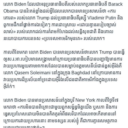
​លោក Biden ដែលជាអនុ​ប្រធានាធិបតី​របស់​លោក​ប្រធានាធិបតី Barack
Obama បាន​រិះគន់​ខ្លាំង​ដល់​អ្វីដែល​លោក​បាន​មាន​ប្រសាសន៍​ថា​ «ការ​
គោរព» ​របស់​លោក Trump ដល់​ប្រធានាធិបតី​រុស្ស៊ី Vladimir Putin និង​
ពួក​មេដឹកនាំ​ផ្តាច់ការ​ឯទៀតៗ​ ការដោះស្រាយ «ដោយ​គ្មាន​របៀប​ច្បាស់​
លាស់» ​របស់​លោក​ដល់​ការ​គំរាមកំហែង​ដល់​សន្តិសុខ​ជាតិ និង​គោល​
នយោបាយការ​បរទេស «ប្រទេស​អាមេរិក​មុន​គេ»​ របស់លោក។
កាល​ពីខែ​មករា​ លោក​ Biden បានមានប្រសាសន៍​ថា​លោក Trump បាន​ធ្វើ​
ឲ្យ​ស.រ.អា.​ហៀប​មាន​សង្គ្រាម​នៅ​ក្រោយប្រធានាធិបតីបាន​បញ្ជា​ឱ្យ​មានការ​
វាយប្រហារ​មួយ​តាម​អាកាសដែល​បានសម្លាប់​ឧត្តមសេនីយ៍​ជាន់​ខ្ពស់​អ៊ីរ៉ង់​គឺ​
លោក Qasem Soleimani ​នៅ​ក្នុង​ក្រុង Baghdad នៅក្រោយមាន​ការ​
វាយប្រហារ​ដ៏ប្រល័យ​គាំទ្រ​ដោយ​អ៊ីរ៉ង់​លើ​ជន​ជាតិ​អាមេរិកាំងក្នុង​ប្រទេស​
អ៊ីរ៉ាក់។
លោក​ Biden បាន​មាន​ប្រសាសន៍នៅ​ក្នុង​បូរី New York កាលពី​ថ្ងៃទី៧​
មករា​ថា «ការ​មិន​បាន​ពិគ្រោះជា​មួយ​ពួកសម្ព័ន្ធ​មិត្ត​យើង ឬ​សភា​ និង​ការ​
ធ្វេស​ប្រហែស​ដោយ​មិន​បានគិត​គូរ​អំពី​ផល​វិបាក​ដែល​អាច​កើត​មាន​នៅ​
ក្រោយ​ការ​វាយប្រហារ​នោះ​ តាម​ទស្សនៈ​របស់​ខ្ញុំ​ គឺ​ជាការ​គ្មាន​សមត្ថភាព​
ប្រកប​ដោយ​គ្រោះថ្នាក់»។