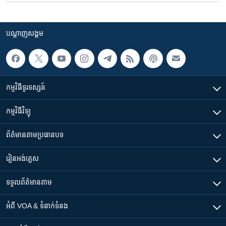
បណ្តាញ​សង្គម
កម្មវិធី​ទូរទស្សន៍
កម្មវិធី​វិទ្យុ
ព័ត៌មាន​តាមប្រធានបទ​
រៀន​​អង់គ្លេស
ទទួល​ព័ត៌មាន​តាម
អំពី​ VOA & ទំនាក់ទំនង