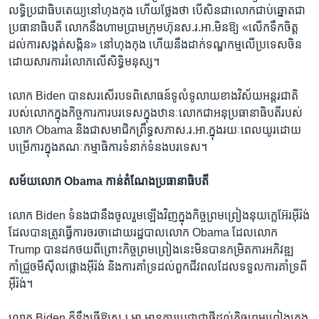
លទ្ធិ​ប្រជាធិបតេយ្យ​នៅ​ហុង​កុង ហើយ​ថ្លែង​ថា បើ​សិន​ជាលោកជាប់​ឆ្នោត​ជា​
ប្រធានាធិបតី​ លោក​នឹង​ហាមប្រាមក្រុមហ៊ុន​ស.រ.អា.​មិន​ឱ្យ «លើក​ទឹក​ចិត្ត​
ដល់​ការ​សង្កត់សង្កិន»​ នៅហុងកុង ​ហើយ​នឹង​ដាក់​ទណ្ឌកម្មលើ​ប្រទេស​ចិន
ដោយ​សារការ​រំលោភ​លើ​សិទ្ធិ​មនុស្ស។
លោក​ Biden បាន​សរសើរបទ​ពិសោធន៍​ទូលំ​ទូលាយ​ខាង​វិស័យ​អន្តរជាតិ​
របស់​លោកក្នុង​កិច្ចការ​ការបរទេស​ក្នុង​ឋានៈ​លោក​ជា​អនុប្រធានាធិបតីរបស់​
លោក​ Obama​ និង​ជា​សមាជិក​ព្រឹទ្ធ​សភា​ស.រ.អា.ក្នុង​រយៈពេល​យូរដោយ​
បម្រើការក្នុង​គណៈកម្មាធិការទំនាក់ទំនង​បរទេស។
សម័យ​លោក​ Obama ​កាន់​តំណែង​ប្រធានាធិបតី
លោក Biden ​ទំនង​ជា​នឹងចូល​រួម​ឡើង​វិញក្នុង​កិច្ចព្រមព្រៀងនុយក្លេអ៊ែរ​អ៊ីរ៉ង់​
ដែល​បាន​ត្រូវ​ធ្វើ​ការចរចា​ដោយរដ្ឋបាល​លោក​ ​Obama ដែល​លោក
Trump បាន​ដក​ថយ​ពីព្រោះ​កិច្ចព្រមព្រៀង​នេះ​មិន​បាន​កម្រិត​ការ​អភិវឌ្ឍ
កាំជ្រួច​មីស៊ីល​ផ្លោង​អ៊ីរ៉ង់​ និង​ការ​គាំទ្រ​ដល់​ពួក​ជីវពល​ដែល​ទទួល​ការគាំទ្រពី​
អ៊ីរ៉ង់។
លោក Biden ក៏​នឹងធ្វើ​ឱ្យ​ស.រ.អា.​មាន​ការ​ប្តេជ្ញា​ជា​ថ្មី​ដល់​កិច្ច​ព្រមព្រៀង​ក្រុង