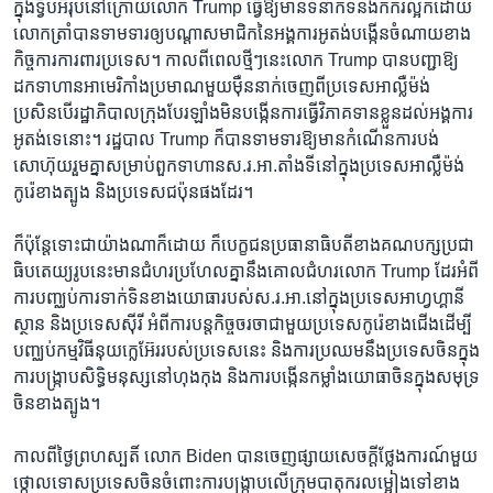
ក្នុង​ទ្វីប​អឺរ៉ុបនៅ​ក្រោយ​លោក Trump ធ្វើ​ឱ្យ​មាន​ទំនាក់ទំនង​កករ​ល្អក់​ដោយ​
លោក​ត្រាំបាន​ទាមទារ​ឲ្យ​បណ្តា​សមាជិក​នៃ​អង្គការ​អូតង់​បង្កើនចំណាយ​ខាង​
កិច្ចការ​ការពារ​ប្រទេស។​ កាល​ពី​ពេល​ថ្មីៗ​នេះ​លោក Trump បានបញ្ជា​ឱ្យ​
ដក​ទាហានអាមេរិកាំង​ប្រមាណ​មួយ​ម៉ឺន​នាក់​ចេញ​ពី​ប្រទេស​អាល្លឺម៉ង់​
ប្រសិនបើ​រដ្ឋាភិបាល​ក្រុង​បែរឡាំង​មិន​បង្កើនការធ្វើ​វិភាគទាន​ខ្លួន​ដល់​អង្គការ​
អូតង់​ទេ​នោះ។ រដ្ឋបាល Trump ក៏​បាន​ទាម​ទារឱ្យ​មាន​កំណើន​ការ​បង់​
សោហ៊ុយ​រួមគ្នាសម្រាប់ពួក​ទាហាន​ស.រ.អា.​តាំង​ទី​នៅ​ក្នុង​ប្រទេស​អាល្លឺម៉ង់
កូរ៉េខាងត្បូង ​និង​ប្រទេស​ជប៉ុន​ផង​ដែរ។
ក៏​ប៉ុន្តែ​ទោះ​ជា​យ៉ាង​ណា​ក៏​ដោយ ​ក៏បេក្ខជនប្រធានាធិបតីខាង​គណបក្ស​ប្រជា
ធិបតេយ្យ​រូប​នេះ​មាន​ជំហរ​ប្រហែល​គ្នានឹង​គោលជំហរ​លោក​ Trump ដែរ​អំពី​
ការ​បញ្ឈប់​ការ​ទាក់ទិនខាង​យោធា​របស់ស.រ.អា.​នៅ​ក្នុង​ប្រទេស​អាហ្វហ្គានី
ស្ថាន​ និង​ប្រទេស​ស៊ីរី​ អំពី​ការ​បន្តកិច្ច​ចរចា​ជា​មួយ​ប្រទេស​កូរ៉េ​ខាង​ជើង​ដើម្បី
បញ្ឈប់​កម្មវិធីនុយក្លេអ៊ែររបស់​ប្រទេស​នេះ​ និង​ការ​ប្រឈម​នឹង​ប្រទេស​ចិន​ក្នុង​
ការ​បង្ក្រាប​សិទ្ធិ​មនុស្ស​នៅ​ហុងកុង​ និង​ការ​បង្កើន​កម្លាំង​យោធា​ចិន​ក្នុង​សមុទ្រ​
ចិន​ខាងត្បូង។
កាល​ពី​ថ្ងៃព្រហស្បតិ៍​ លោក Biden បាន​ចេញផ្សាយសេចក្តី​ថ្លែងការណ៍​មួយ​
ថ្កោល​ទោសប្រទេស​ចិនចំពោះការ​បង្ក្រាបលើ​ក្រុម​បាតុករ​លម្អៀង​ទៅ​ខាង​