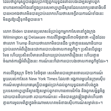
ដែល​ថា​ពួក​រុស្ស៊ី​បាន​ផ្តល់​ប្រាក់​ឱ្យ​ពួក​យុទ្ធជន​តាលីបង់​ដើម្បី​សម្លាប់​ពួក​
ទាហាន​អាមេរិកាំងនៅក្នុង​ប្រទេស​អាហ្វហ្គានីស្ថាន​ដែល​លោក​ប្រធានាធិបតី
បានអះ​អាង​ថាគេ​មិន​បានប្រាប់​លោក​ហើយ​ថាសេចក្តីរាយការណ៍​ទាំង​នេះ​
មិន​គួរ​ឱ្យ​ជឿ​ទុក​ចិត្តបាន​ទេ។
​លោក​ Biden បាន​មាន​ប្រសាសន៍​ប្រាប់​ពួក​អ្នក​កាសែតនៅក្នុង​ក្រុង
Wilmington រដ្ឋ​ Delaware កាល​ពី​ថ្ងៃអង្គារទី​៣០​មិថុនាថា «រឿង​ដែល​
ថា​លោក Trump ​និយាយ​ថា​លោក​មិន​បាន​ដឹង​ ឬ​ថា​គ្មាន​នរណា​និយាយ​
ប្រាប់​លោក​អំពី​រឿង​នេះ​ជា​ការ​បោះបង់​ចោល​កាតព្វកិច្ច។ ប្រសិន​បើ​ដូច្នេះ​
មែន ហើយ​ប្រសិន​បើមាន​គេ​និយាយ​ប្រាប់​លោក​ពី​រឿង​នេះ​ ហើយ​គ្មាន​
ចំណាត់ការ​អ្វី​អំពី​រឿង​នេះ ការណ៍​នេះ​ក៏​ជា​ការ​បោះបង់​ចោល​កាតព្វកិច្ច​ដែរ‍»។
កាល​ពី​ថ្ងៃសុក្រ​ ទី២៦ ខែមិថុនា សេតវិមាន​បាន​ច្រាន​ចោលរបាយការណ៍​
មួយ​របស់​កាសែត​ New York Times ដែល​ថា​ អង្គភាព​មួយនៃ​ក្រុម​ស៊ើប
ការណ៍​សម្ងាត់​យោធា​រុស្ស៊ី​បាន​ផ្តល់​ប្រាក់ដល់​ពួក​យុទ្ធជន​តាលីបង់​ក្នុង​
ប្រទេស​អាហ្វហ្គានីស្ថាន​ឱ្យសម្លាប់​ពួក​ទាហាន​អាមេរិកាំង ​និងពួកសម្ព័ន្ធមិត្ត​
ដោយ​បាន​និយាយ​ថា ​របាយការណ៍​នេះ «មិន​បាន​ត្រូវផ្ទៀង​ផ្ទាត់​ហើយ​ថា​
គ្មាន​ការ​មូលមតិ​គ្នា​ក្នុង​ចំណោម​សហគមន៍​ខាង​ស៊ើបការណ៍​សម្ងាត់​ទេ»។​