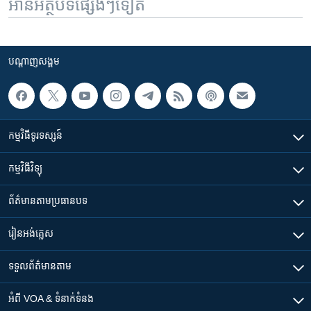
អានអត្ថបទផ្សេងៗទៀត
បណ្តាញ​សង្គម
កម្មវិធី​ទូរទស្សន៍
កម្មវិធី​វិទ្យុ
ព័ត៌មាន​តាមប្រធានបទ​
រៀន​​អង់គ្លេស
ទទួល​ព័ត៌មាន​តាម
អំពី​ VOA & ទំនាក់ទំនង