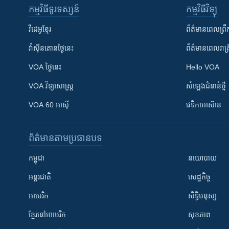
កម្មវិធី​ទូរទស្សន៍
កម្មវិធី​វិទ្យុ
វីដេអូ​ខ្មែរ
ព័ត៌មាន​ពេល​ព្រឹ
វ៉ាស៊ីនតោន​ថ្ងៃ​នេះ
ព័ត៌មាន​​ពេល​រាត្រ
VOA ថ្ងៃនេះ
Hello VOA
VOA ​វិទ្យាសាស្ត្រ
សំឡេង​ជំនាន់​ថ្មី
VOA 60 អាស៊ី
វេទិកា​អាស៊ាន
ព័ត៌មាន​តាមប្រធានបទ​
កម្ពុជា
នយោបាយ
អន្តរជាតិ
សេដ្ឋកិច្ច
អាមេរិក
សិទ្ធិមនុស្ស
ខ្មែរ​នៅអាមេរិក
សុខភាព