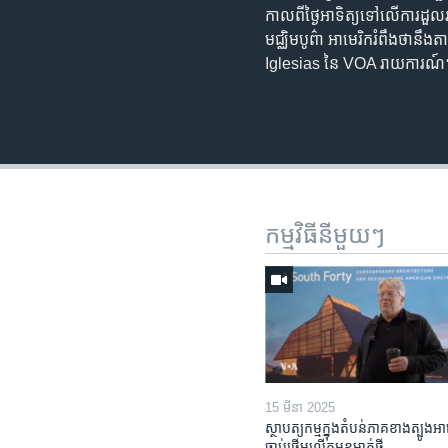
កាលពី​ថ្ងៃ​អាទិត្យ​ទៅលើ​ការ​ដ
មជ្ឈិមបូព៌ា អាមេរិក​រំពឹង​ថា​នឹង
Iglesias នៃ VOA រាយការណ៍។ អ
កម្មវិធី​នីមួយៗ
15 មីនា 2025
ស្ថាបត្យកម្ម​ក្នុង​តំបន់​ភាគ​ខាង​ត្បូង​អា
ចាប់ផ្តើម​លើក​មុខមាត់​ថ្មី