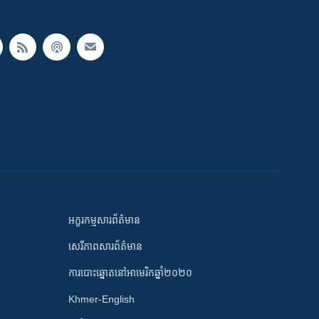
អក្ខរកម្មសារព័ត៌មាន
សេរីភាពសារព័ត៌មាន
ការបោះឆ្នោតនៅអាមេរិកឆ្នាំ២០២០
Khmer-English