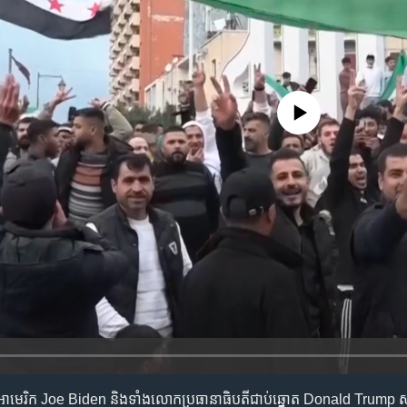
No media source currently availa
អាមេរិក Joe Biden និង​ទាំងលោក​ប្រធានាធិបតី​ជាប់ឆ្នោត Donald Trump សុទ្ធ​