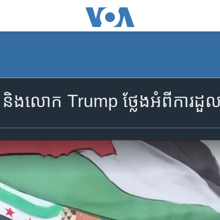
ងលោក Trump ថ្លែង​អំពី​ការដួលរលំ​