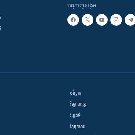
បណ្តាញ​សង្គម
ក
ី
បរិស្ថាន
វិទ្យាសាស្រ្ត
វប្បធម៌
ខ្មែរក្រហម