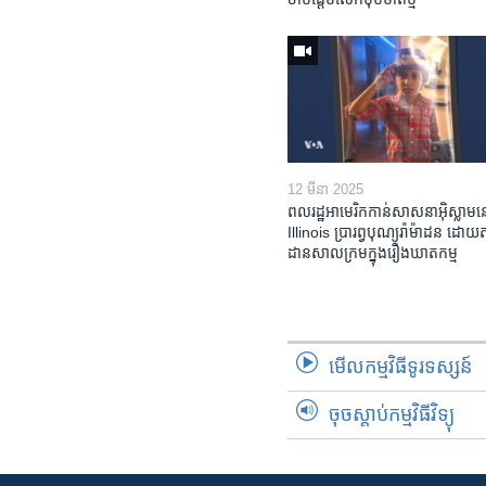
12 មីនា 2025
ពលរដ្ឋអាមេរិក​កាន់សាសនា​អ៊ិស្លាម​ន
Illinois ​ប្រារព្វបុណ្យរ៉ាម៉ាដន ​ដោយ​
ដាន​​សាលក្រមក្នុងរឿងឃាតកម្ម
មើល​កម្មវិធី​ទូរទស្សន៍
ចុចស្តាប់កម្មវិធីវិទ្យុ