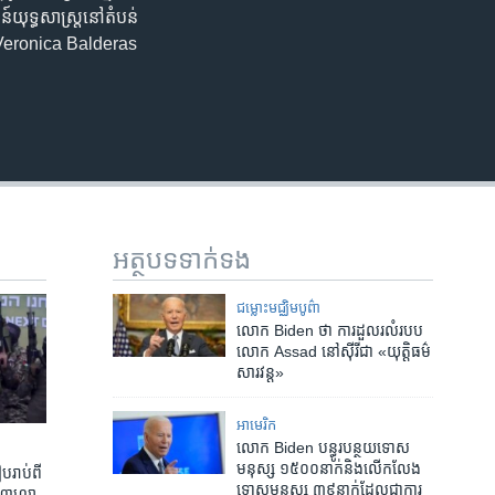
ទ្ធសាស្ត្រ​​នៅ​តំបន់​
កស្រី Veronica Balderas
អត្ថបទ​ទាក់ទង
ជម្លោះមជ្ឈិមបូព៌ា
លោក Biden ថា ការ​ដួល​រលំ​របប​
លោក Assad នៅ​ស៊ីរី​ជា «យុត្តិធម៌​
សារវន្ត»
អាមេរិក​
លោក Biden បន្ធូរបន្ថយ​ទោស​​
មនុស្ស ១៥០០​នាក់​និង​លើកលែង​
រាប់​ពី​
ទោស​មនុស្ស ៣៩នាក់​ដែល​ជា​​ការ
្កាហ្សា