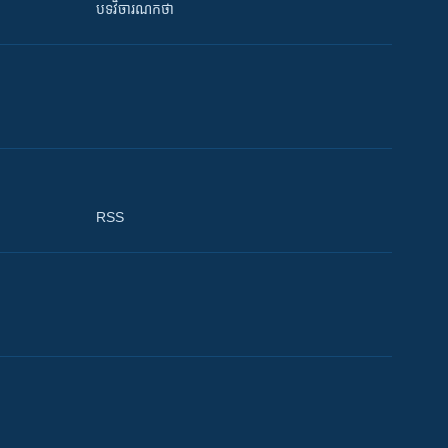
បទវិចារណកថា
RSS