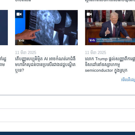
11 មីនា 2025
11 មីនា 2025
ៅរដ្ឋ
តើ​បញ្ញាសប្បនិម្មិត​ AI អាច​កំណត់​រក​ជំងឺ
លោក Trump ផ្តល់សញ្ញាពីការផ្លាស
តាម​
មហារីក​សុដន់​បាន​ប្រសើរ​ជាង​វេជ្ជបណ្ឌិត​
ទិសដៅនៅឧស្សាហកម្ម
ឬ​ទេ?
semiconductor ក្នុងស្រុក
មើល​វីដេអ