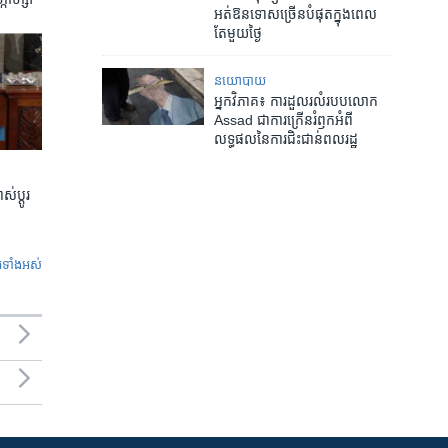
អត់ឱនទោស​ច្រើន​បំផុត​ក្នុង​ពេល​
តែមួយ​ថ្ងៃ
នយោបាយ
អ្នកវិភាគ៖ ការដួល​រលំ​របប​លោក
Assad ជា​ការក្រើន​រំឭក​អំពី​
លទ្ធផល​នៃ​ការជិះជាន់​ពលរដ្ឋ
់ប្តូរ
ូ​ទាំង​អស់