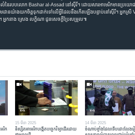
ួលរលំ​នៃ​របប​លោក Bashar al-Assad នៅ​ស៊ីរី។ ដោយសារ​អាមេរិក​មាន​ប្រយោជន៍​យុ
​​តាមដាន​យ៉ាង​យក​ចិត្ត​ទុក​ដាក់​ទៅលើ​អ្វី​ដែល​នឹង​កើត​ឡើង​បន្ទាប់​នៅ​ស៊ីរី។ អ្ន
្នកនាង ស្រេង លក្ខិណា ជូនសេចក្តី​ប្រែសម្រួល៕
15 មីនា 2025
14 មីនា 2025
មេរិក​
និស្សិត​អាមេរិក​បង្កើត​បច្ចេកវិទ្យា​ដើរ​ដោយ​
ចំណាប់ខ្មាំង​ដែល​ទើប​ដោះលែង​រៀប
ថាមពល​ដី
ស្ថានភាព​​លំបាក​ពេល​ជាប់​ឃុំ​នៅ​ហ