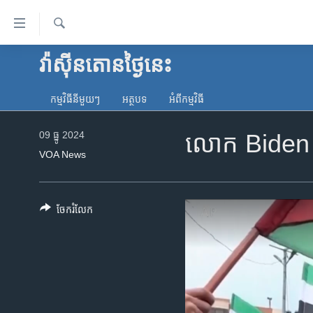
ភ្ជាប់​
ទៅ​
គេហទំព័រ​
ស្វែង​
វ៉ាស៊ីនតោន​ថ្ងៃ​នេះ
កម្ពុជា
រក
ទាក់ទង
អន្តរជាតិ
រំលង​
កម្មវិធី​នីមួយៗ
អត្ថបទ​
អំពី​កម្មវិធី​
និង​
អាមេរិក
ចូល​
09 ធ្នូ 2024
លោក Biden និ
ចិន
ទៅ​​
VOA News
ទំព័រ​
ហេឡូវីអូអេ
ព័ត៌មាន​​
កម្ពុជាច្នៃប្រតិដ្ឋ
តែ​
ចែករំលែក
ម្តង
ព្រឹត្តិការណ៍ព័ត៌មាន
រំលង​
ទូរទស្សន៍ / វីដេអូ​
និង​
ចូល​
វិទ្យុ / ផតខាសថ៍
ទៅ​
កម្មវិធីទាំងអស់
ទំព័រ​