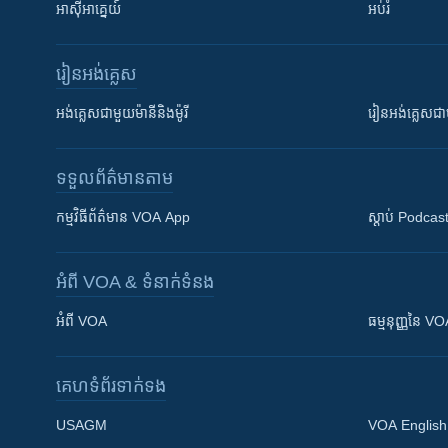
អាស៊ីអាគ្នេយ៍
អប់រំ
រៀន​​អង់គ្លេស
អង់គ្លេស​ជាមួយ​ម៉ានី​និង​ម៉ូរី
រៀន​​​​​​អង់គ្លេ
ទទួល​ព័ត៌មាន​តាម
កម្មវិធី​ព័ត៌មាន VOA App
ស្តាប់ Podcas
អំពី​ VOA & ទំនាក់ទំនង
អំពី​ VOA
ធម្មនុញ្ញ​នៃ V
គេហទំព័រ​​ទាក់ទង
USAGM
VOA English