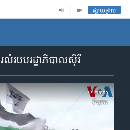
ផ្សាយផ្ទាល់
របប​រដ្ឋាភិបាល​ស៊ីរី
EMBED