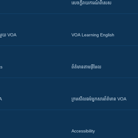
សេចក្តីរាយការណ៍ពិសេស
ស​​ជាមួយ VOA
VOA Learning English
ts
ព័ត៌មាន​តាម​អ៊ីមែល
OA
ក្រម​​​សីលធម៌​​​អ្នក​​​សារព័ត៌មាន VOA
Accessibility