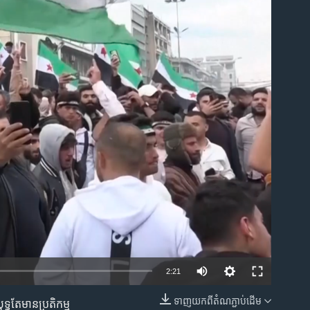
ble
2:21
ទាញ​យក​ពី​តំណភ្ជាប់​ដើម
តែ​មាន​ប្រតិកម្ម​
EMBED