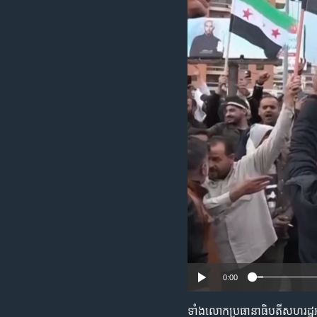
រចនា
សម្ព័ន្ធ​
រំលង​
និង​
ចូល​
ទៅ​
កាន់​
ទំព័រ​
ស្វែង​
រក
0:00
ទាំង​លោក​ប្រធានាធិបតី​សហរដ្ឋ​