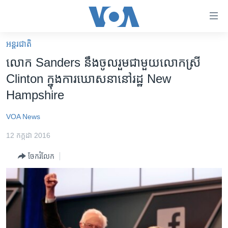
ភ្ជាប់​
ទៅ​
គេហទំព័រ​
អន្តរជាតិ
កម្ពុជា
ទាក់ទង
លោក​ Sanders នឹង​ចូល​រួម​ជាមួយ​លោក​ស្រី​
រំលង​
អន្តរជាតិ
Clinton ​ក្នុង​ការ​ឃោសនា​នៅ​​រដ្ឋ New
និង​
អាមេរិក
Hampshire
ចូល​
ទៅ​​
ចិន
VOA News
ទំព័រ​
ហេឡូវីអូអេ
ព័ត៌មាន​​
12 កក្កដា 2016
តែ​
កម្ពុជាច្នៃប្រតិដ្ឋ
ម្តង
ចែករំលែក
ព្រឹត្តិការណ៍ព័ត៌មាន
រំលង​
និង​
ទូរទស្សន៍ / វីដេអូ​
ចូល​
វិទ្យុ / ផតខាសថ៍
ទៅ​
ទំព័រ​
កម្មវិធីទាំងអស់