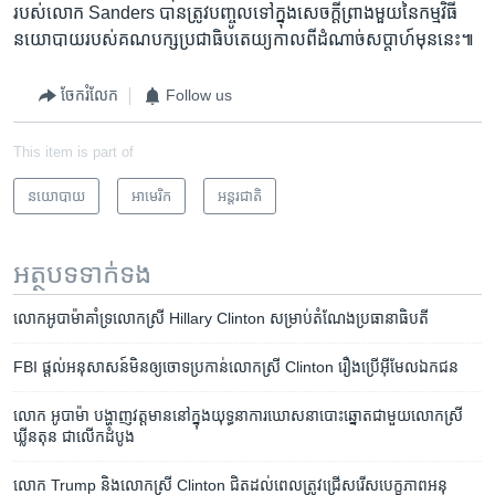
របស់​លោក Sanders ​បាន​ត្រូវ​បញ្ចូល​ទៅ​ក្នុង​សេចក្តី​ព្រាង​មួយ​នៃ​កម្មវិធី​
នយោបាយ​របស់​គណបក្ស​ប្រជាធិបតេយ្យ​កាលពី​ដំណាច់​សប្តាហ៍​មុន​នេះ៕
ចែករំលែក
Follow us
This item is part of
នយោបាយ
អាមេរិក​
អន្តរជាតិ
អត្ថបទ​ទាក់ទង
លោក​​អូបាម៉ា​គាំទ្រ​លោកស្រី​ ​Hillary Clinton ​សម្រាប់​តំណែង​ប្រធានាធិបតី
FBI ផ្តល់​អនុសាសន៍​មិន​ឲ្យ​ចោទ​ប្រកាន់​លោក​ស្រី​ Clinton រឿង​ប្រើ​អ៊ីមែល​ឯកជន​
លោក អូបាម៉ា បង្ហាញ​វត្តមាន​នៅ​ក្នុង​យុទ្ធនាការ​ឃោសនា​បោះឆ្នោត​ជាមួយ​​លោកស្រី
ឃ្លីនតុន ​ជា​លើក​ដំបូង​
លោក ​Trump​ និង​លោក​ស្រី ​Clinton ​ជិត​ដល់​ពេល​ត្រូវ​ជ្រើស​រើស​បេក្ខភាព​អនុ