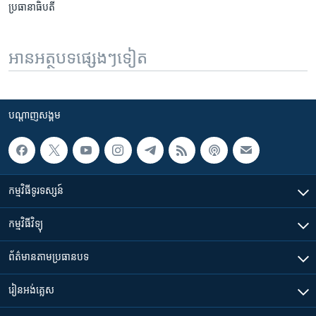
ប្រធានាធិបតី
អានអត្ថបទផ្សេងៗទៀត
បណ្តាញ​សង្គម
កម្មវិធី​ទូរទស្សន៍
កម្មវិធី​វិទ្យុ
ព័ត៌មាន​តាមប្រធានបទ​
រៀន​​អង់គ្លេស