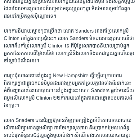
កសាងជាមួយ​គ្នា​នូវ​ប្រទេស​អាមេរិក​មួយ​ដែល​ខ្លាំង​ជាង​មុន​ និង​សេដ្ឋកិច្ច​មួយ​
ដែល​ដែល​មាន​ប្រយោជន៍​សម្រាប់​មនុស្ស​គ្រប់ៗ​គ្នា​ មិន​មែន​សម្រាប់​តែ​ពួក​
ជន​នៅ​កម្រិត​ខ្ពស់​ប៉ុណ្ណោះ​ទេ។
មាន​ការ​និយាយ​ស្មានៗ​ជា​ច្រើន​ថា​ លោក ​Sanders​ អាច​គាំទ្រ​លោក​ស្រី ​
Clinton នៅ​ក្នុង​ការ​ប្រជុំ​នេះ។ លោក ​Sanders ​មិន​បាន​មាន​ប្រសាសន៍​ថា​
លោក​នឹង​គាំទ្រ​លោកស្រី​ Clinton ​ទេ​ ក៏​ប៉ុន្តែ​លោក​បាន​និយាយ​ប្រាប់​ពួក​
អ្នកកាសែត​កាល​ពី​ថ្ងៃ​សៅរ៍​ថា​ លោកស្រី​និង​លោក​នឹង​មក​ជា​មួយ​គ្នា​ហើយ​ចូរ​
ចាំ​ស្តាប់​ដំណឹង​នេះ។
ការ​ប្រជុំ​ឃោសនា​នៅ​ក្នុង​រដ្ឋ​ New Hampshire​ ធ្វើ​ឡើង​ក្រោយ​ការ​
ពិភាក្សា​គ្នា​ជា​ផ្លូវ​ឯកជន​បីបួន​ដង​រវាង​ក្រុម​អ្នក​គាំទ្រ​បេក្ខជន​ទាំង​ពីរ​នាក់​នេះ​
អំពី​បញ្ហា​គោលន​យោបាយ។ នៅ​ក្នុង​រដ្ឋ​នេះ​ ​លោក ​Sanders​ ធ្លាប់​មាន​ជ័យ
ជម្នះ​លើ​លោកស្រី​ Clinton​ ២២​ភាគរយ​នៅ​ក្នុង​ការ​បោះឆ្នោត​បឋម​កាល​ពី​
ខែ​កុម្ភៈ។
លោក ​Snaders​ បាន​ជំរុញ​ឱ្យ​មាន​កិច្ច​ព្រម​ព្រៀង​គ្នា​អំពី​គោល​នយោបាយ​
លើ​ការ​សិក្សា​នៅឧត្តម​សិក្សា ការ​ថែរក្សា​សុខភាព​ និង​ប្រាក់​កម្រៃ​សហព័ន្ធ​
ទាប​បំផុត​ចំនួន​១៥ដុល្លារ​ក្នុង​មួយ​ម៉ោង។​ សំណើ​ខាង​គោល​នយោបាយខ្លះ​