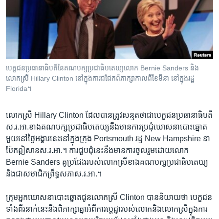
រចនា
សម្ព័ន្ធ​
Khmer English
រំលង​
និង​
បណ្តាញ​សង្គម
ចូល​
ទៅ​
បេក្ខជន​ប្រធានាធិបតី​នៃ​គណបក្ស​ប្រជាធិបតេយ្យ​លោក Bernie Sanders និង​
កាន់​
លោក​ស្រី​ Hillary Clinton នៅ​ក្នុង​ការ​ជជែក​ពិភាក្សា​កាល​ពីខែ​មីនា​ នៅក្នុង​រដ្ឋ
ទំព័រ​
Florida។
ភាសា
ស្វែង​
រក
លោកស្រី​ Hillary Clinton​ ដែល​បាន​ត្រូវ​សន្មត​ថា​ជា​បេក្ខជន​ប្រធានាធិបតី​
ស.រ.អា.​ខាង​គណបក្ស​ប្រជាធិបតេយ្យ​នឹង​មាន​ការ​ប្រជុំ​ឃោសនា​បោះឆ្នោត​
មួយ​នៅ​ថ្ងៃ​អង្គារ​នេះ​នៅ​ក្នុង​ក្រុង​ Portsmouth រដ្ឋ​ New Hampshire នា​
ប៉ែក​ឦសាន​ស.រ.អា.។ ការ​ជួប​ជុំ​នេះនឹង​មាន​ការ​ចូល​រួម​ដោយ​លោក​
Bernie Sanders គូ​ប្រជែង​របស់​លោក​ស្រី​ខាង​គណបក្ស​ប្រជាធិបតេយ្យ​
និង​ជា​សមាជិក​ព្រឹទ្ធសភា​ស.រ.អា.។
ក្រុម​អ្នកឃោសនា​បោះ​ឆ្នោត​ជូន​លោកស្រី​ Clinton ​បាន​និយាយ​ថា​ បេក្ខជន​
ទាំង​ពីរ​នាក់​នេះ​នឹង​ពិភាក្សា​គ្នា​អំពី​ការ​ប្តេជ្ញា​របស់​លោក​និង​លោកស្រី​ក្នុង​ការ​