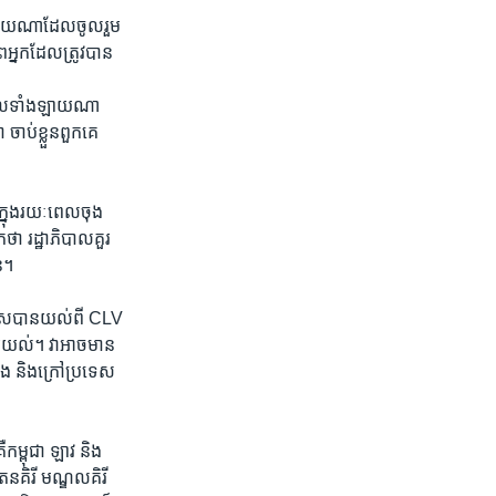
ំង​ឡាយ​ណា​ដែល​ចូល​រួម​
អ្នក​ដែល​ត្រូវ​បាន​
ុគ្គល​ទាំង​ឡាយ​ណា​
 ចាប់​ខ្លួន​ពួកគេ​
្នុង​រយៈ​ពេល​ចុង​
ថា​ រដ្ឋាភិបាល​គួរ​
ន។​
រទេស​បាន​យល់​ពី​ CLV​
រ​យល់។ ​វា​អាច​មាន​
ុង ​និង​ក្រៅ​ប្រទេស​
កម្ពុជា​ ឡាវ​ និង​
តនគិរី​ មណ្ឌល​គិរី​