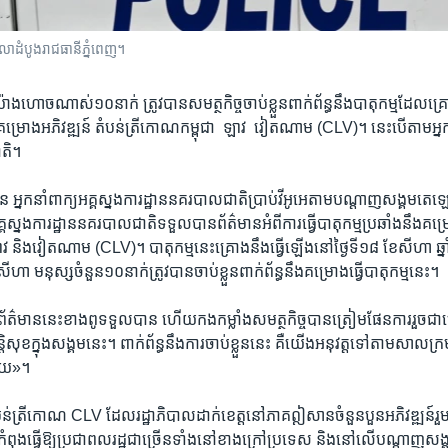
លា​ដំបូង​រាជធានី​ភ្នំពេញ។
ាង​ហោច​ណាស់១០​នាក់​ ត្រូវ​បាន​សមត្ថកិច្ច​ចាប់​ខ្លួន​ពាក់ព័ន្ធ​នឹង​បាតុកម្ម​ដែល​គ្រោង​
គម្រោង​អភិវឌ្ឍន៍​ តំបន់​ត្រីកោណ​កម្ពុជា ​ ឡាវ ​ វៀតណាម ​(CLV)។​ នេះ​បើ​តាម​អ្នក​ន
តិ។​
នក​នាំ​ពាក្យ​អគ្គ​ស្នងការដ្ឋាន​នគរបាល​ជាតិ​ប្រាប់​វីអូអេ​តាម​បណ្តាញ​សង្គម​តេឡេក្
្គ​ស្នងការដ្ឋាន​នគរបាល​ជាតិ​ទទួល​បាន​ព័ត៌មាន​អំពី​ការ​ធ្វើ​បាតុកម្ម​ប្រឆាំង​នឹង​គម្រ
វ និង​វៀតណាម​ (CLV)។ បាតុកម្ម​នេះ​គ្រោង​នឹង​ធ្វើ​ឡើង​នៅ​ថ្ងៃទី​១៨ ​ខែ​សីហា ​
ែ​សីហា​ មនុស្ស​ចំនួន​១០​នាក់​ត្រូវ​បាន​ចាប់​ខ្លួន​ពាក់ព័ន្ធ​នឹង​គម្រោង​ធ្វើ​បាតុកម្ម​នេះ។​
ត៌មាន​នេះ​ខាង​ពូ​ទទួល​បាន​ ហើយ​កង​កម្លាំង​សមត្ថ​កិច្ច​បាន​ត្រៀម​ផែនការ​រួច​ជា​ស
ន្តិសុខ​ក្នុង​សង្គម​នេះ។ ​ពាក់ព័ន្ធ​នឹង​ការ​ចាប់​ខ្លួន​នេះ​ គឺ​យើង​អនុវត្ត​ទៅ​តាម​សាលក្
ហើយ»។​
បន់​ត្រីកោណ ​CLV ​ដែល​រដ្ឋាភិបាល​ដាក់​ខេត្ត​នៅ​ភាគ​ឦសាន​ចំនួន​បួន​អភិវឌ្ឍន៍​រួម
ុង​ធ្វើ​ឱ្យ​ប្រជា​ពលរដ្ឋ​ជា​ច្រើន​ទាំង​នៅ​ខាង​ក្រៅ​ប្រទេស​ និង​នៅ​លើ​បណ្តាញ​សង្គម