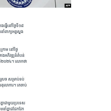
ធ្វើ​នៅ​ថ្ងៃ​ទី​១៨​
ាំ​ពាក្យ​អគ្គ​ស្នង
រាម​ នៅ​ថ្ងៃ​
ោង​អភិវឌ្ឍន៍​តំបន់​
ឆ្នាំ​២០២៤។ ​លោក​ថា
្រេច​ សម្រាប់​ទប់​
រម​តុលាការ។​ គេ​ចាប់​
​គ្នា​ជាមួយ​ប្រទេស​
​នាំគ្នា​ជជែក​វែក​