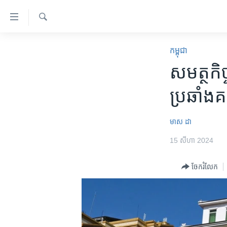
ភ្ជាប់​
ទៅ​
គេហទំព័រ​
ស្វែង​
កម្ពុជា
រក
កម្ពុជា
ទាក់ទង
អន្តរជាតិ
សមត្ថ​កិច្
រំលង​
និង​
អាមេរិក
ប្រឆាំង​
ចូល​
ចិន
ទៅ​​
ទំព័រ​
ហេឡូវីអូអេ
មាស​ ដា
ព័ត៌មាន​​
កម្ពុជាច្នៃប្រតិដ្ឋ
15 សីហា 2024
តែ​
ម្តង
ព្រឹត្តិការណ៍ព័ត៌មាន
ចែករំលែក
រំលង​
ទូរទស្សន៍ / វីដេអូ​
និង​
ចូល​
វិទ្យុ / ផតខាសថ៍
ទៅ​
កម្មវិធីទាំងអស់
ទំព័រ​