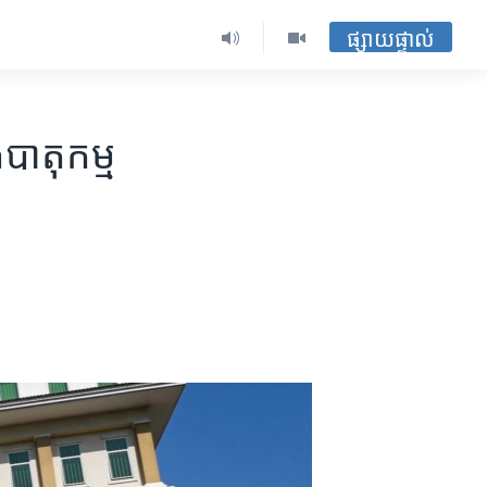
ផ្សាយផ្ទាល់
​បាតុកម្ម​