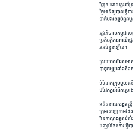
ញែក​ ដោយ​ខ្លះ​គាំទ្រ ​
ថ្ងៃ​អាទិត្យ​បាន​ធ្វើ
បាត់បង់​ខេត្ត​ចំនួន
រដ្ឋាភិបាល​កម្ពុជា​ច
ប្រតិបត្តិ​ការ​ពាណិជ
របស់​ខ្លួន​ឡើយ។​
ស្រប​ពេល​ដែល​មាន​ការ
បាតុកម្ម​ប្រឆាំង​នឹង
ចំណែក​ក្រុម​មួយ​លើ​
ជជែក​គ្នា​អំពី​គម្រោង​
អតីត​នាយក​រដ្ឋមន្រ្ត
ក្រុម​តេឡេក្រាម​ដែល​ម
បែរ​កាណុង​ផ្តួល​រំលំ​
បញ្ឈប់​ផែន​ការ​ធ្វើ​ប