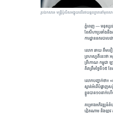
រូបឯកសារ៖ មន្ត្រី​ប៉ូលិស​អង្គុយ​លើ​រថយន្ត​ល្បាត​នៅ​មុខ​សា
ភ្នំពេញ —
មនុស្ស​យ៉
ខែ​សីហា​ប្រឆាំង​នឹង​
ការដ្ឋាន​នគរបាល​ជា
លោក​ ឆាយ គឹមខឿន ​អ្
ព្រហស្បតិ៍​នេះ​ថា ​អគ
ត្រីកោណ​ កម្ពុជា ឡា
​គិត​ត្រឹម​ថ្ងៃទី​១៥​ ខ
លោក​បញ្ជាក់​ថា៖​ «ព័
ស្កាត់​អំពើ​បំផ្លាញ​ស
ខ្លួន​បាន​១០​នាក់​
គម្រោង​អភិវឌ្ឍន៍​តំ
វៀតណាម ​និង​ឡាវ ​កំព