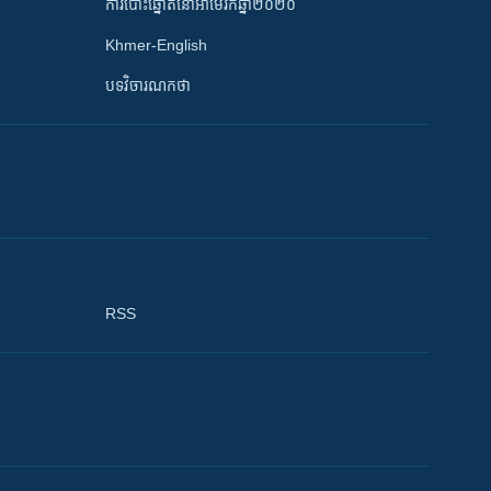
ការបោះឆ្នោតនៅអាមេរិកឆ្នាំ២០២០
Khmer-English
បទវិចារណកថា
RSS