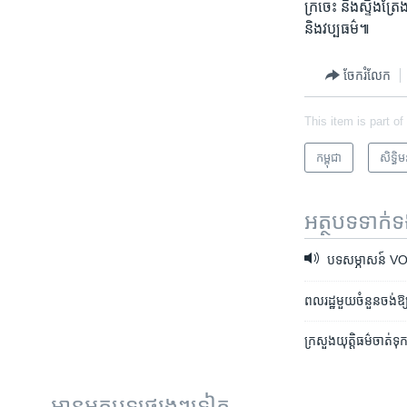
ក្រចេះ ​និង​ស្ទឹងត្រ
និង​វប្បធម៌៕
ចែករំលែក
This item is part of
កម្ពុជា
សិទ្ធិ​
អត្ថបទ​ទាក់
បទសម្ភាសន៍ VOA៖ ប
ពលរដ្ឋ​មួយ​ចំនួន​ចង់​ឱ្
ក្រសួង​យុត្តិធម៌​ចាត់​ទុ
អានអត្ថបទផ្សេងៗទៀត