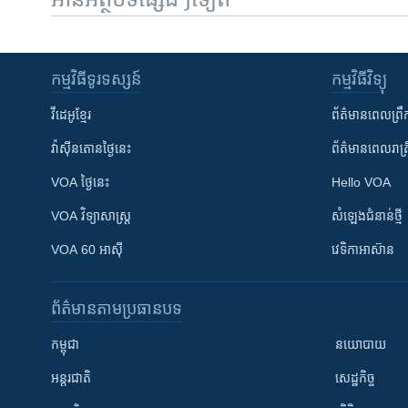
កម្មវិធី​ទូរទស្សន៍
កម្មវិធី​វិទ្យុ
វីដេអូ​ខ្មែរ
ព័ត៌មាន​ពេល​ព្រឹ
វ៉ាស៊ីនតោន​ថ្ងៃ​នេះ
ព័ត៌មាន​​ពេល​រាត្រ
VOA ថ្ងៃនេះ
Hello VOA
VOA ​វិទ្យាសាស្ត្រ
សំឡេង​ជំនាន់​ថ្មី
VOA 60 អាស៊ី
វេទិកា​អាស៊ាន
ព័ត៌មាន​តាមប្រធានបទ​
កម្ពុជា
នយោបាយ
អន្តរជាតិ
សេដ្ឋកិច្ច