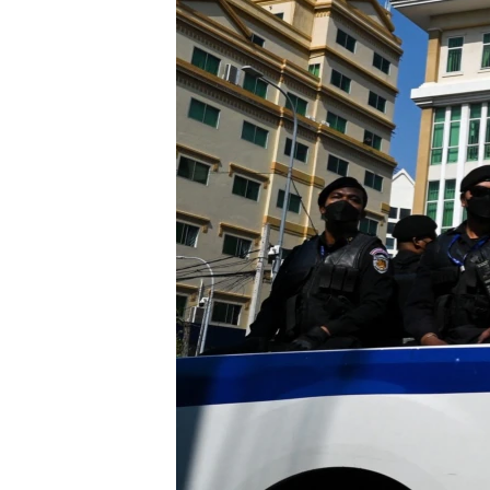
រចនា
សម្ព័ន្ធ​
រំលង​
និង​
ចូល​
ទៅ​
កាន់​
ទំព័រ​
ស្វែង​
រក