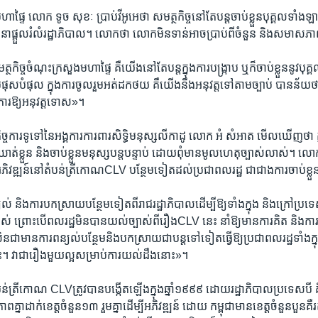
មហា​ផ្ទៃ​ លោក​ ទូច សុខៈ ​ប្រាប់​វីអូអេ​ថា ​សមត្ថ​កិច្ច​នៅ​តែ​បន្ត​ចាប់​ខ្លួន​បុគ្គល​ទា
នា​ផ្តួល​រំលំ​រដ្ឋាភិបាល។​ លោក​ថា​ លោក​មិន​ទាន់​អាច​ប្រាប់​ពី​ចំនួន ​និង​សមាស​ភាព​
កិច្ច​ចំណុះ​ក្រសួង​មហាផ្ទៃ​ គឺ​យើង​នៅ​តែ​បន្ត​ក្នុង​ការ​បង្រ្កាប​ ឬ​ក៏​ចាប់​ខ្លួន​នូវ​ប
ំផុស​បំផុល ​ក្នុង​ការ​ចូល​រួម​អត់​ដក​ថយ​ គឺ​យើង​នឹង​អនុវត្ត​ទៅ​តាម​ច្បាប់​ បាន​ន័យ​ថា​
ការ​ឱ្យ​អនុវត្ត​ទោស»។​
្ច​ការ​ទូទៅ​នៃ​អង្គការ​ការពារ​សិទ្ធិ​មនុស្ស​លីកាដូ ​លោក ​អំ សំអាត ​មើល​ឃើញ​ថា ​ក
ត់​ខ្លួន​ និង​ចាប់​ខ្លួន​មនុស្សបន្ត​បន្ទាប់ ​ដោយ​ពុំ​មាន​មូល​ហេតុ​ច្បាស់​លាស់។ ​លោក​
ភិវឌ្ឍន៍​នៅ​តំបន់​ត្រីកោណ​CLV​ បន្ថែម​ទៀត​ដល់​ប្រជា​ពលរដ្ឋ​ ជា​ជាង​ការ​ចាប់​ខ្លួ
 ​និង​ការ​បកស្រាយ​បន្ថែម​ទៀត​ពី​រាជ​រដ្ឋាភិបាល​ដើម្បី​ឱ្យ​ទាំង​ក្នុង​ និង​ក្រៅ​ប្
់​ ព្រោះ​បើ​ពលរដ្ឋ​មិន​បាន​យល់​ច្បាស់​ពី​រឿង​CLV​ នេះ​ នាំ​ឱ្យ​មាន​ការ​គិត​ និង​កា
ន​ជា​មាន​ការ​ពន្យល់​បន្ថែម​និង​បកស្រាយ​ជា​បន្ត​ទៅ​ទៀតធ្វើ​ឱ្យ​ប្រជា​ពលរដ្ឋ​ទាំង​ក្ន
។​ វា​ជា​រឿង​មួយ​ល្អ​សម្រាប់​ការ​យល់​ដឹង​នោះ»។​
់​ត្រីកោណ​ CLV​ត្រូវ​បាន​បង្កើត​ឡើង​ក្នុង​ឆ្នាំ​១៩៩៩​ ដោយ​រដ្ឋាភិបាល​ប្រទេស​បី​ គឺ​
ា​ដាក់​ខេត្ត​ចំនួន​១៣ ​រួម​គ្នា​ដើម្បី​អភិវឌ្ឍន៍​ ដោយ​ កម្ពុជា​មាន​ខេត្ត​ចំនួន​បួនគឺ​រ