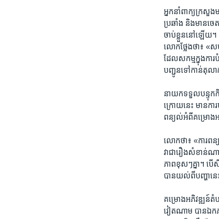
អ្នក​នាំពាក្យ​ក្រសួង​
ប្រឆាំង​ និង​មាន​ចេត
ចាប់​ខ្លួន​នៅ​ឡើយ។​
លោក​ថ្លែង​ថា៖​ «សមត្ថ​
ដែល​សកម្ម​ក្នុង​ការ​ប
បញ្ជូន​ទៅ​កាន់​តុលា
នាយក​ទទួល​បន្ទុក​កិច
ក្រោយ​នេះ​ មាន​ការ​ឃា
ពន្យល់​អំពី​គម្រោង​អ
លោក​ថា៖​ «ការ​ពន្យល់
វា​ជា​រឿង​សំខាន់​ណាស
ភាព​ខុសៗ​គ្នា។​ បើសិ
បាន​យល់​ពី​បញ្ហា​នេះ
គម្រោង​អភិវឌ្ឍន៍​តំបន
វៀតណាម ​បាន​ឯកភាព​គ្ន