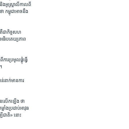
​និង​អូស្រ្តាលី​កាលពី​
ថា​ កម្ពុជា​អាច​នឹង​
ឺ​ជា​កិច្ច​សហ​
ែន​អធិប​តេយ្យភាព​
ប្រមូល​ផ្តុំ​ធ្វើ​
។​
់​នាក់​មាន​ការ​
បាន​លើក​ឡើង​ ថា ​
្លាំង​ប្រដាប់​អាវុធ​
្បី​ជាតិ» ​នោះ​