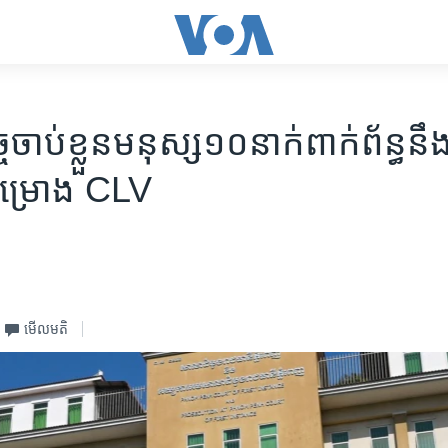
ច​ចាប់​ខ្លួន​មនុស្ស​១០​នាក់​ពាក់ព័ន្ធ​នឹង
គម្រោង ​CLV
មើល​មតិ