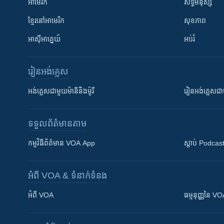
អាមេរិក
សិទ្ធិមនុស្ស
ខ្មែរ​នៅអាមេរិក
សុខភាព
អាស៊ីអាគ្នេយ៍
អប់រំ
រៀន​​អង់គ្លេស
អង់គ្លេស​ជាមួយ​ម៉ានី​និង​ម៉ូរី
រៀន​​​​​​អង់គ្លេ
ទទួល​ព័ត៌មាន​តាម
កម្មវិធី​ព័ត៌មាន VOA App
ស្តាប់ Podcas
អំពី​ VOA & ទំនាក់ទំនង
អំពី​ VOA
ធម្មនុញ្ញ​នៃ V