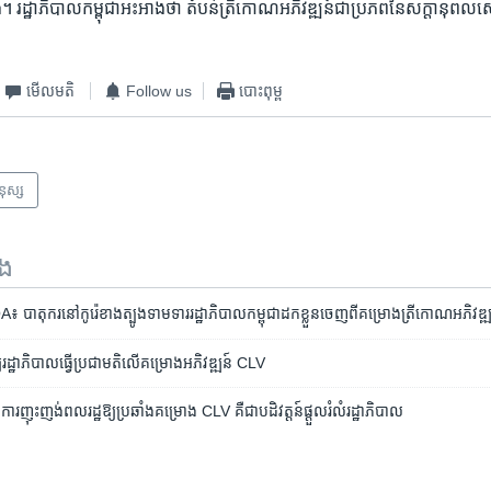
ែង។ ​រដ្ឋាភិបាល​កម្ពុជា​អះអាង​ថា​ តំបន់​ត្រីកោណ​អភិវឌ្ឍន៍​ជា​ប្រភព​នៃ​សក្តានុពល​សេ
មើល​មតិ
Follow us
បោះពុម្ព
មនុស្ស
ទង
ាតុករ​នៅ​កូរ៉េខាងត្បូង​ទាមទារ​រដ្ឋាភិបាល​កម្ពុជា​ដកខ្លួនចេញ​ពី​គម្រោង​ត្រីកោណ​អភិវឌ្ឍ
យ​រដ្ឋាភិបាល​ធ្វើ​ប្រជា​មតិ​លើ​គម្រោង​អភិវឌ្ឍន៍​ CLV
ក​ការ​ញុះញង់​ពលរដ្ឋ​ឱ្យ​ប្រឆាំង​គម្រោង​ CLV ​គឺ​ជា​បដិវត្តន៍​ផ្តួល​រំលំ​រដ្ឋាភិបាល