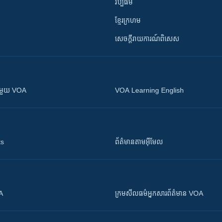
វប្បធម៌
ខ្មែរក្រហម
សេចក្តីរាយការណ៍ពិសេស
ស​​ជាមួយ VOA
VOA Learning English
ts
ព័ត៌មាន​តាម​អ៊ីមែល
OA
ក្រម​​​សីលធម៌​​​អ្នក​​​សារព័ត៌មាន VOA