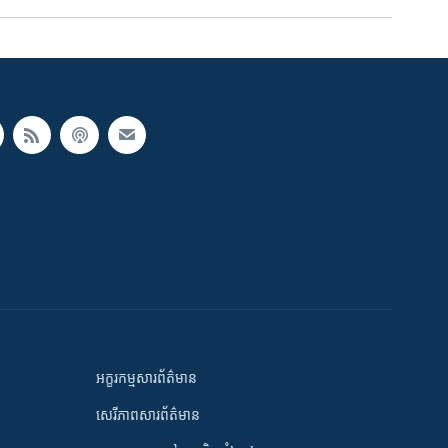
អក្ខរកម្មសារព័ត៌មាន
សេរីភាពសារព័ត៌មាន