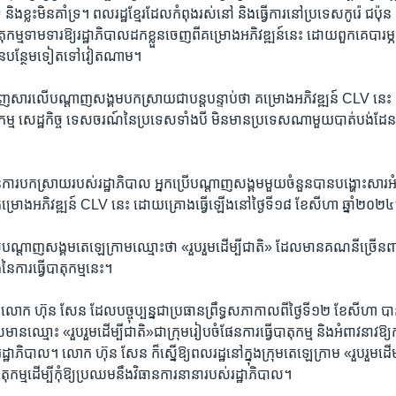
និង​ខ្លះ​មិន​គាំទ្រ។ ​ពលរដ្ឋ​ខ្មែរ​ដែល​កំពុង​រស់​នៅ ​និង​ធ្វើការ​នៅ​ប្រទេស​កូរ៉េ ​ជប៉ុន 
​បាតុកម្ម​ទាមទារ​ឱ្យ​រដ្ឋាភិបាល​ដក​ខ្លួន​ចេញ​ពី​គម្រោង​អភិវឌ្ឍន៍​នេះ ​ដោយ​ពួកគេ​បារម្ភ​
​បួន​បន្ថែម​ទៀត​ទៅ​វៀតណាម។​
េញ​សារ​លើ​បណ្តាញ​សង្គម​បកស្រាយ​ជា​បន្ត​បន្ទាប់​ថា ​គម្រោង​អភិវឌ្ឍន៍​ CLV ​នេះ ​គ
្ជ​កម្ម ​សេដ្ឋកិច្ច​ ទេសចរណ៍​នៃ​ប្រទេស​ទាំង​បី ​មិន​មាន​ប្រទេស​ណា​មួយ​បាត់បង់​ដ
​បកស្រាយ​របស់​រដ្ឋាភិបាល​ អ្នកប្រើ​បណ្តាញ​សង្គម​មួយ​ចំនួន​បាន​បង្ហោះ​សារ​អំពី​ការ​
​គម្រោង​អភិវឌ្ឍន៍​ CLV ​នេះ ​ដោយ​គ្រោង​ធ្វើ​ឡើង​នៅ​ថ្ងៃ​ទី​១៨ ​ខែ​សីហា ​ឆ្នាំ​២០២៤
បណ្តាញ​សង្គម​តេឡេក្រាម​ឈ្មោះ​ថា​ «រួបរួម​ដើម្បី​ជាតិ»​ ដែល​មាន​គណនី​ច្រើន​ពាន
នៃ​ការ​ធ្វើ​បាតុកម្ម​នេះ។
ី ​លោក​ ហ៊ុន សែន​ ដែល​បច្ចុប្បន្ន​ជា​ប្រធាន​ព្រឹទ្ធ​សភា​កាលពី​ថ្ងៃ​ទី១២ ​ខែ​សីហា​ 
ាន​ឈ្មោះ ​«រួបរួម​ដើម្បី​ជាតិ»​ជា​ក្រុម​រៀបចំ​ផែនការ​ធ្វើ​បាតុកម្ម​ និង​អំពាវនាវ​ឱ្យ​កម
រដ្ឋាភិបាល។​ លោក​ ហ៊ុន សែន​ ក៏​ស្នើ​ឱ្យ​ពលរដ្ឋ​នៅ​ក្នុង​ក្រុម​តេឡេក្រាម​ «រួបរួម​ដើម
ាតុកម្ម​ដើម្បី​កុំឱ្យ​ប្រឈម​នឹង​វិធាន​ការ​នានា​របស់​រដ្ឋាភិបាល។​