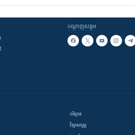
បណ្តាញ​សង្គម
ក
ី
បរិស្ថាន
វិទ្យាសាស្រ្ត