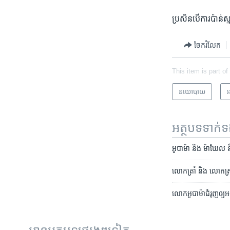
ប្រសិន​បើការ​ប៉ាន់ស្ម
ចែករំលែក
This item is part of
នយោបាយ
អ
អត្ថបទ​ទាក់
អូបាម៉ា និង​ ម៉ាឃែល នឹង
លោកត្រាំ និង លោកស្រ
លោក​អូបាម៉ា​ជំរុញ​ឲ្យ​អ