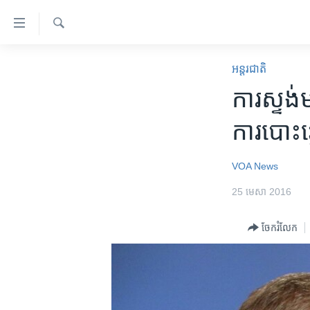
ភ្ជាប់​
ទៅ​
គេហទំព័រ​
ស្វែង​
កម្ពុជា
រក
អន្តរជាតិ
ទាក់ទង
អន្តរជាតិ
ការស្ទង់​
រំលង​
និង​
អាមេរិក
ការបោះ​ឆ
ចូល​
ចិន
ទៅ​​
ទំព័រ​
ហេឡូវីអូអេ
VOA News
ព័ត៌មាន​​
កម្ពុជាច្នៃប្រតិដ្ឋ
25 មេសា 2016
តែ​
ម្តង
ព្រឹត្តិការណ៍ព័ត៌មាន
ចែករំលែក
រំលង​
ទូរទស្សន៍ / វីដេអូ​
និង​
ចូល​
វិទ្យុ / ផតខាសថ៍
ទៅ​
កម្មវិធីទាំងអស់
ទំព័រ​