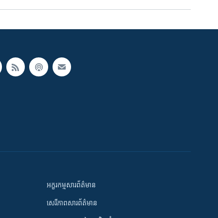
អក្ខរកម្មសារព័ត៌មាន
សេរីភាពសារព័ត៌មាន