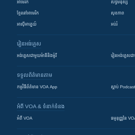
អាមេរិក
សិទ្ធិមនុស្ស
ខ្មែរ​នៅអាមេរិក
សុខភាព
អាស៊ីអាគ្នេយ៍
អប់រំ
រៀន​​អង់គ្លេស
អង់គ្លេស​ជាមួយ​ម៉ានី​និង​ម៉ូរី
រៀន​​​​​​អង់គ្លេ
ទទួល​ព័ត៌មាន​តាម
កម្មវិធី​ព័ត៌មាន VOA App
ស្តាប់ Podcas
អំពី​ VOA & ទំនាក់ទំនង
អំពី​ VOA
ធម្មនុញ្ញ​នៃ V