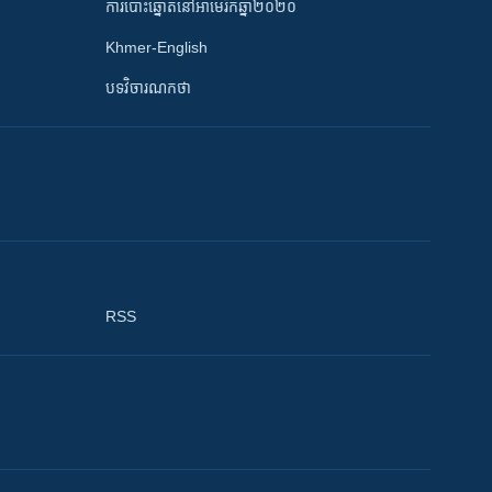
ការបោះឆ្នោតនៅអាមេរិកឆ្នាំ២០២០
Khmer-English
បទវិចារណកថា
RSS