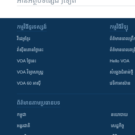
អានអត្ថបទផ្សេងៗទៀត
កម្មវិធី​ទូរទស្សន៍
កម្មវិធី​វិទ្យុ
វីដេអូ​ខ្មែរ
ព័ត៌មាន​ពេល​ព្រឹ
វ៉ាស៊ីនតោន​ថ្ងៃ​នេះ
ព័ត៌មាន​​ពេល​រាត្រ
VOA ថ្ងៃនេះ
Hello VOA
VOA ​វិទ្យាសាស្ត្រ
សំឡេង​ជំនាន់​ថ្មី
VOA 60 អាស៊ី
វេទិកា​អាស៊ាន
ព័ត៌មាន​តាមប្រធានបទ​
កម្ពុជា
នយោបាយ
អន្តរជាតិ
សេដ្ឋកិច្ច