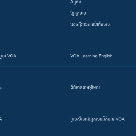
វប្បធម៌
ខ្មែរក្រហម
សេចក្តីរាយការណ៍ពិសេស
ស​​ជាមួយ VOA
VOA Learning English
ts
ព័ត៌មាន​តាម​អ៊ីមែល
OA
ក្រម​​​សីលធម៌​​​អ្នក​​​សារព័ត៌មាន VOA