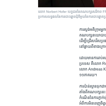
​លោក Norbert Hofer បេក្ខជន​នៃ​គណបក្ស​សេរីភាព FPO
ប្រកាស​លទ្ធផល​នៃ​ការបោះ​ឆ្នោត​ជុំ​ទី​មួយ​នៃ​ការបោះឆ្នោត​ប្រ
ការ​ស្ទង់មតិ​ក្រុម​
គណបក្សនយោបាយ​ស្តាំ​ន
​ដើម្បី​ជ្រើសរើស​ប្រ
នៅ​ឆ្ងាយ​ពី​ខាង​ក្រោ
ដោយ​មាន​ការ​រាប់​សន្ល
ប្រទេស​ គឺ​លោក R
លោក​ Andreas Khol
១១ភាគ​រយ។​
ការ​ប៉ាន់ស្មាន​ទុក
តាំង​ពី​គណបក្ស​នេះ​ ត
កំណើន​នៃ​ការ​ភ្ញាក់​ផ្
អំពី​ការ​មិន​ពេញ​ចិត្ត