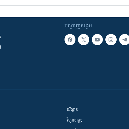
បណ្តាញ​សង្គម
ក
ី
បរិស្ថាន
វិទ្យាសាស្រ្ត