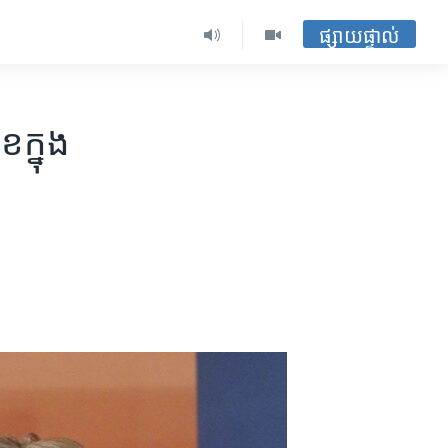
ផ្សាយផ្ទាល់
ក្នុង​