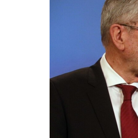
រចនា
សម្ព័ន្ធ​
រំលង​
និង​
ចូល​
ទៅ​
កាន់​
ទំព័រ​
ស្វែង​
រក