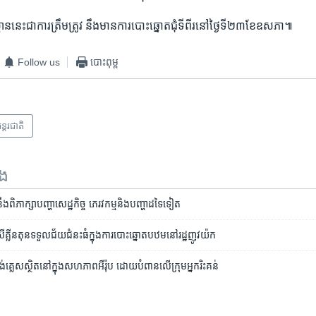
ាន​នេះ​ជា​ការ​ត្រឹមត្រូវ​ នឹង​មានការ​បោះឆ្នោត​ជុំ​ទី​ពីរ​នៅ​ថ្ងៃ​ទី​២៣ខែ​ឧសភា៕
Follow us
បោះពុម្ព
ន្តរជាតិ
ទង
​ពិភាក្សា​បញ្ហា​សេដ្ឋកិច្ច​ ភេរវកម្ម​និង​បញ្ហា​ដទៃទៀត
ីគ្លីនតុនទទួលជ័យជំនះធំក្នុងការបោះឆ្នោតបឋមនៅរដ្ឋញូវយ៉ក
ង់គ្លេស​ស្ថិត​នៅ​ក្នុង​សហភាព​អឺរ៉ុប ដោយ​បំពាន​លើ​ក្រុម​អ្នក​រិះគន់