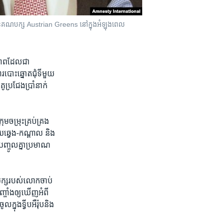
​គណបក្ស Austrian Greens នៅ​ក្នុង​អំឡុង​ពេល​
ភាព​ដែល​ជា​
បោះ​ឆ្នោត​ជុំ​ទី​មួយ
ប្រជែង​ប្រាំ​នាក់​
ម​ចម្រុះ​គ្រប់គ្រង​
្វេង-កណ្តាល​ និង​
ចូល​គ្នា​ប្រមាណ​
ក្ស​របស់​លោក​ចាប់​
្ចាំង​ឲ្យ​ឃើញ​អំពី​
្នុង​ទ្វីប​អឺរ៉ុប​និង​