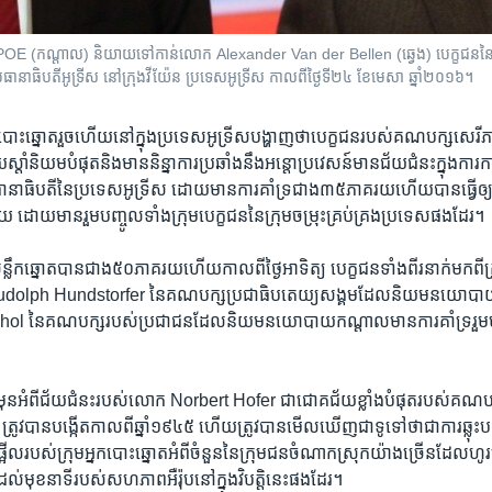
E (កណ្តាល)​ និយាយ​ទៅ​កាន់​​លោក​ Alexander Van der Bellen (ឆ្វេង) បេក្ខជន​នៃ
ធានាធិបតី​អូទ្រីស​ នៅ​ក្រុង​វីយ៉ែន ប្រទេស​អូទ្រីស​ កាល​ពី​ថ្ងៃ​ទី​២៤ ខែ​មេសា​ ឆ្នាំ​២០១៦។​
អ្នកបោះឆ្នោត​រួច​ហើយ​នៅ​ក្នុង​ប្រទេស​អូទ្រីស​បង្ហាញ​ថា​បេក្ខជន​របស់​គណបក្ស​សេរី
ិយម​បំផុត​និង​មាន​និន្នាការ​ប្រឆាំង​នឹង​អន្តោប្រវេសន៍​មាន​ជ័យជំនះ​ក្នុង​ការ​ការ​
ធានាធិបតី​នៃ​ប្រទេស​អូទ្រីស​ ដោយ​មាន​ការគាំទ្រ​ជាង៣៥​ភាគ​រយ​ហើយ​បាន​ធ្វើ​ឲ្យ​គូ​
យ ដោយ​មាន​រួម​បញ្ចូល​ទាំង​ក្រុម​បេក្ខជន​នៃ​ក្រុម​ចម្រុះ​គ្រប់គ្រង​ប្រទេស​ផង​ដែរ។
ឹក​ឆ្នោត​បាន​ជាង​៥០​ភាគ​រយ​ហើយ​កាល​ពី​ថ្ងៃ​អាទិត្យ​ បេក្ខជន​ទាំង​ពីរ​នាក់​មក​ពី​ក្រុ
udolph Hundstorfer នៃ​គណបក្ស​ប្រជាធិបតេយ្យ​សង្គម​ដែល​និយម​នយោបាយឆ
 នៃ​គណបក្ស​របស់​ប្រជាជន​ដែល​និយម​នយោបាយ​កណ្តាល​មា​ន​ការគាំទ្រ​រួម​បញ្
​ជាមុន​អំពី​ជ័យជំនះ​របស់​លោក Norbert Hofer ជា​ជោគជ័យ​ខ្លាំង​បំផុត​របស់​គណប
្រូវ​បាន​បង្កើត​កាល​ពី​ឆ្នាំ​១៩៤៥​ ហើយ​ត្រូវ​បាន​មើល​ឃើញ​ជា​ទូទៅ​ថា​ជា​ការ​ឆ្លុះ​បញ
អើល​របស់​ក្រុម​អ្នក​បោះឆ្នោត​អំពី​ចំនួន​នៃ​ក្រុម​ជន​ចំណាក​ស្រុក​យ៉ាង​ច្រើន​ដែល​ហូរ​ចូល​ក
​ដល់​មុខ​នាទី​របស់​សហភាព​អឺរ៉ុប​នៅ​ក្នុង​វិបត្តិ​នេះ​ផង​ដែរ។​