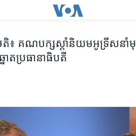
មតិ៖ គណបក្ស​ស្តាំ​និយម​អូទ្រីស​នាំ​មុខ​
្នោត​ប្រធានាធិបតី​