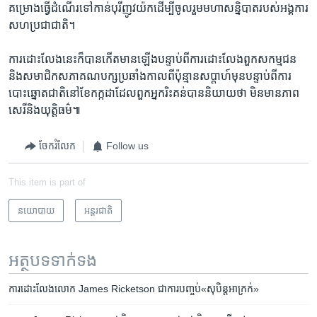
គម្រោង​ធ្វើ​ដំណើរ​ទៅ​កាន់​បុរី​ញូវយ៉ក​ដើម្បី​ចូលរួម​មហាសន្និបាត​របស់​អង្គការ​
សហប្រជា​ជាតិ។
​ការ​ដោះ​លែង​នេះ​ក៏​បាន​កើត​មាន​ឡើង​បន្ទាប់​ពីការ​ដោះលែង​ពួក​សកម្មជន​
និង​សមាជិក​សភា​គណបក្ស​ប្រឆាំង​កាល​ពី​ប៉ុន្មាន​សប្តាហ៍មុនបន្ទាប់​ពីការ​
បោះឆ្នោត​ជាតិ​នៅ​ខែ​កក្កដា​ដែល​ពួក​អ្នក​រិះគន់​បាន​និយាយ​ថា ​មិនមាន​ភាព​
សេរី​និង​យុត្តិធម៌៕
ចែករំលែក
Follow us
This item is part of
នយោបាយ
អន្តរជាតិ
អត្ថបទ​ទាក់ទង
ការ​ដោះ​លែង​លោក ​James Ricketson ​ជា​ការ​បញ្ចប់​«សុបិន្ត​អាក្រក់»