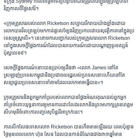
ទីក្រុង​ Sydney កាល​ពី​ថ្ងៃ​អាទិត្យ​បន្ទាប់​ពីបានត្រូវ​គេ​បញ្ជូន​ឲ្យ​ត្រឡប់​ទៅ​
វិញ​កាល​ពី​ថ្ងៃ​សៅរ៍។
«ក្រុម​គ្រួសារ​របស់​លោក Ricketson សប្បាយ​រីករាយ​យ៉ាង​ខ្លាំង​ដោយ
លោក​បាន​វិល​ត្រឡប់​មកកាន់​ផ្ទះ​សម្បែង​វិញ​ប្រកប​ដោយ​សុវត្ថិភាព​នៅ​ក្នុង​ប្រ​
ទេស​អូស្ត្រាលី»។ នេះតាម​ការ​បញ្ជាក់​របស់​ក្រុម​គ្រួសារ​លោក Ricketson
នៅ​ក្នុង​សេចក្តី​ថ្លែងការណ៍​ដែល​បាន​រាយការណ៍​ដោយ​បណ្តាញ​ទូរទស្សន៍​
ប៉ុស្ត​លេខ៩។
សេចក្តី​ថ្លែងការណ៍​នោះ​បាន​ប្រាប់​ឲ្យ​ដឹងថា «លោក James ​នៅ​តែ​
ស្រឡាញ់​ប្រ​ទេស​កម្ពុជា​និង​ប្រជា​ពលរដ្ឋ​របស់​ប្រទេស​នោះ​ហើយ​នៅតែ​
សន្យាជួយ​ប្រ​ទេស​នោះ​ទៅ​តាម​ដែល​លោក​អាច​ធ្វើ​បាន»។
ក្រុម​គ្រួសារនិង​ពួក​អ្នក​គាំទ្រ​របស់​លោក​បាន​ថ្លែង​អំណរ​គុណ​ដល់​ពួក​អ្នក
គាំទ្រ​ចំពោះ​យុទ្ធនាការ​ឲ្យ​មានការ​ដោះ​លែងលោក​និង​ព្រះ​មហាក្សត្រនរោត្តម
សីហមុនី​ចំពោះ​ការ​បញ្ចប់​សុបិន្ត​ដ៏​អាក្រក់​នេះ។
ការ​លើក​លែង​ទោស​លោក Ricketson បាន​កើត​មាន​ឡើង​រយៈ​ពេល​ប៉ុន្មាន​
ថ្ងៃ​មុន​ពេល​លោក ហ៊ុន ​សែន ​ដែល​បាន​កាន់​ដំណែង​ជាង​៣៣ឆ្នាំ​មាន​