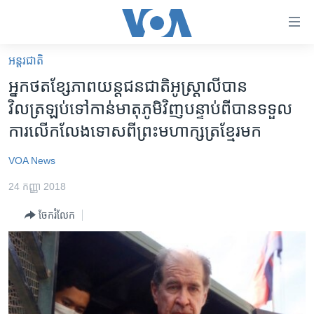
ភ្ជាប់​
ទៅ​
គេហទំព័រ​
អន្តរជាតិ
កម្ពុជា
ទាក់ទង
អ្នក​ថត​ខ្សែភាព​យន្ត​ជន​ជាតិ​អូស្ត្រាលី​បាន​
រំលង​
អន្តរជាតិ
វិលត្រឡប់​ទៅ​កាន់​មាតុភូមិ​វិញ​បន្ទាប់​ពី​បាន​ទទួល​
និង​
អាមេរិក
ការ​លើកលែង​ទោស​ពី​ព្រះមហាក្សត្រ​ខ្មែរ​មក
ចូល​
ទៅ​​
ចិន
VOA News
ទំព័រ​
ហេឡូវីអូអេ
ព័ត៌មាន​​
24 កញ្ញា 2018
តែ​
កម្ពុជាច្នៃប្រតិដ្ឋ
ម្តង
ចែករំលែក
ព្រឹត្តិការណ៍ព័ត៌មាន
រំលង​
និង​
ទូរទស្សន៍ / វីដេអូ​
ចូល​
វិទ្យុ / ផតខាសថ៍
ទៅ​
ទំព័រ​
កម្មវិធីទាំងអស់