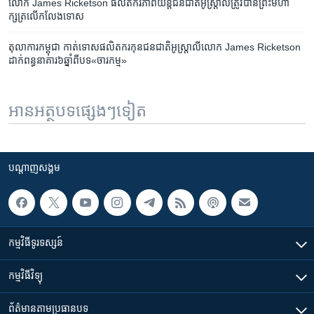
លោក James Ricketson ផលិតករ​ភាពយន្តជន​ជាតិ​អូស្រ្តាលី​ត្រូវ​បាន​ព្រះ​មហា​
ក្សត្រ​លើក​លែង​ទោស
តុលាការកម្ពុជា​ ​កាត់​ទោស​ផលិត​ករ​កុន​ជនជាតិ​អូស្ត្រាលី​លោក​ ​James Ricketson​ ​
ដាក់ពន្ធនា​គារ​៦ឆ្នាំ​ពី​បទ​«ចារកម្ម»
អានអត្ថបទផ្សេងៗទៀត
បណ្តាញ​សង្គម
កម្មវិធី​ទូរទស្សន៍
កម្មវិធី​វិទ្យុ
ព័ត៌មាន​តាមប្រធានបទ​