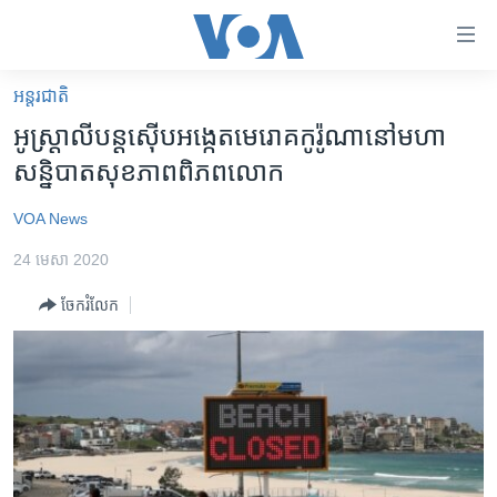
ភ្ជាប់​
ទៅ​
គេហទំព័រ​
អន្តរជាតិ
កម្ពុជា
ទាក់ទង
អូស្រ្តាលី​បន្ត​ស៊ើបអង្កេត​មេរោគកូរ៉ូណា​នៅមហា​
រំលង​
អន្តរជាតិ
សន្និបាត​សុខភាព​ពិភពលោក
និង​
អាមេរិក
ចូល​
VOA News
ទៅ​​
ចិន
ទំព័រ​
24 មេសា 2020
ហេឡូវីអូអេ
ព័ត៌មាន​​
ចែករំលែក
តែ​
កម្ពុជាច្នៃប្រតិដ្ឋ
ម្តង
ព្រឹត្តិការណ៍ព័ត៌មាន
រំលង​
និង​
ទូរទស្សន៍ / វីដេអូ​
ចូល​
វិទ្យុ / ផតខាសថ៍
ទៅ​
ទំព័រ​
កម្មវិធីទាំងអស់