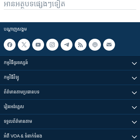
អានអត្ថបទផ្សេងៗទៀត
បណ្តាញ​សង្គម
កម្មវិធី​ទូរទស្សន៍
កម្មវិធី​វិទ្យុ
ព័ត៌មាន​តាមប្រធានបទ​
រៀន​​អង់គ្លេស
ទទួល​ព័ត៌មាន​តាម
អំពី​ VOA & ទំនាក់ទំនង