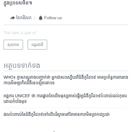
ក្នុងប្រ​ទេសចិន៕
ចែករំលែក
Follow us
This item is part of
សុខភាព
អន្តរជាតិ
អត្ថបទ​ទាក់ទង
WHO៖ គ្មាន​​ភស្តុតាង​​បញ្ជាក់​​ថា​ អ្នក​ជា​សះស្បើយ​​ពី​​ជំងឺ​​កូវីដ​១៩​ មាន​​ប្រព័ន្ធ​ការពារ​​រាង
កាយ​​មិន​​ឲ្យ​​កើត​​ជំងឺ​​នេះ​​ទៀត​​នោះ​​ទេ
អង្គការ UNICEF ថា ការ​ផ្ដោត​តែ​លើ​មនុស្ស​ចាស់​ធ្វើ​ឲ្យ​ជំងឺ​កូវីដ១៩​ប៉ះពាល់​ដល់​កុមារ​
ដោយ​កំបាំង​មុខ
ផល​ប៉ះពាល់​នៃ​ជំងឺ​កូវីដ១៩​ទៅ​លើ​បរិស្ថាន​នៅ​តែ​មាន​ភាព​មិន​ប្រាកដ​ប្រជា​