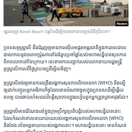
រចនា
សម្ព័ន្ធ​
Khmer English
រំលង​
និង​
បណ្តាញ​សង្គម
ចូល​
ឆ្នេរសមុទ្រ Bondi Beach​ បន្តបិទ​ដើម្បី​ការពារ​ការរាតត្បាតជំងឺកូវីដ​១៩។
ទៅ​
កាន់​
ប្រទេស​អូស្រ្តាលី ​នឹងជំរុញ​ឲ្យមាន​ការស៊ើប​អង្កេត​អន្តរជាតិ​ក្នុងការរាល​ដាល​
ទំព័រ​
ភាសា
ជាសាកល​នូវមេរោគ​កូរ៉ូណា​នៅ​ឯជំនួប​ប្រចាំឆ្នាំ​របស់​មហា​សន្និបាត​សុខភាព​
ស្វែង​
ពិភពលោក​នៅខែ​ក្រោយ។ នេះតាម​ការបញ្ជាក់​របស់​លោក​នាយក​រដ្ឋមន្រ្តី​
រក
អូស្រ្តាលីកាល​ពីថ្ងៃ​ព្រហស្បតិ៍​ម្សិលមិញ។
អូស្រ្តាលីចង់ឲ្យមាន​ការពង្រឹង​អង្គការ​សុខភាព​ពិភពលោក (WHO) និងស្នើ​
ឲ្យដាក់​បញ្ចូល​ពួក​អធិការ​កិច្ច​ដែល​មាន​អំណាច​ចូល​ក្នុង​ប្រទេស​ដើម្បី​ឆ្លើយ​
តប​ឲ្យ បាន​ឆាប់​រហ័ស​ដល់​វិបត្តិ​សុខភាព​ក្នុងរបៀប​ពួកអ្នក​ត្រួតត្រា​អាវុធ​ដែរ។
អូស្រ្តាលី​មានដំណែង​នៅក្នុង​ក្រុមប្រឹក្សា​ប្រតិបត្តិរ​បស់មហាសន្និបាត​នោះ
ដែល​កំណត់​គោល​នយោបាយ​របស់​អង្គការ​សុខភាព​ពិភពលោក​ (WHO)
និង​តែង តាំង​អគ្គនាយក​របស់​អង្គការ​នោះ។ មហា​សន្និបាត​នោះ មានកំ​ណត់​