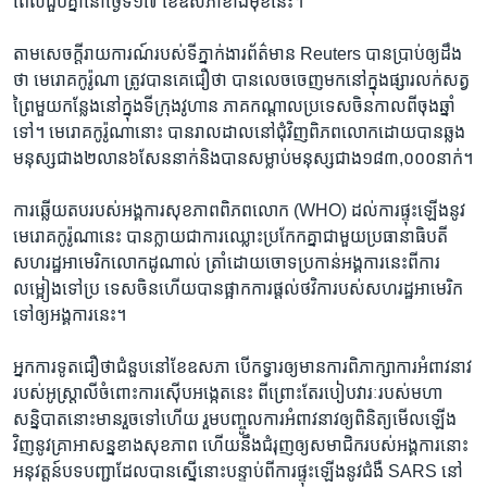
ពេលជួប​គ្នានៅ​ថ្ងៃទី​១៧ ខែ​ឧសភា​ខាងមុខ​នេះ។
តាម​សេចក្តីរាយ​ការណ៍​របស់​ទីភ្នាក់ងារ​ព័ត៌មាន​ Reuters បាន​ប្រាប់​ឲ្យដឹង​
ថា មេរោគ​កូរ៉ូណា​ ត្រូវបាន​គេជឿ​ថា បាន​លេច​ចេញ​មកនៅ​ក្នុងផ្សារ​លក់សត្វ
ព្រៃ​មួយកន្លែង​នៅក្នុង​ទីក្រុង​វូហាន ភាគ​កណ្តាល​ប្រទេស​ចិន​កាល​ពីចុង​ឆ្នាំ​
ទៅ។ មេរោគ​កូរ៉ូណា​នោះ បានរាល​ដាល​នៅជុំវិញ​ពិភពលោក​ដោយបាន​ឆ្លង
មនុស្ស​ជាង២លាន​៦សែននាក់​និងបាន​សម្លាប់​មនុស្ស​ជាង១​៨៣,០០០នាក់។
ការឆ្លើយ​តបរបស់​អង្គការ​សុខភាព​ពិភពលោក (WHO) ដល់​ការផ្ទុះ​ឡើង​នូវ
មេរោគ​កូរ៉ូណា​នេះ បាន​ក្លាយ​ជាការ​ឈ្លោះ​ប្រកែកគ្នា​ជាមួយ​ប្រធានាធិបតី​
សហរដ្ឋ​អាមេរិក​លោក​ដូណាល់ ត្រាំ​ដោយ​ចោទ​ប្រកាន់អ​ង្គការនេះ​ពីការ
លម្អៀង​ទៅប្រ ទេស​ចិនហើយ​បាន​ផ្អាកការ​ផ្តល់ថវិកា​របស់​សហរដ្ឋអាមេរិក​
ទៅ​ឲ្យអង្គការ​នេះ។
អ្នក​ការទូត​ជឿថា​ជំនួប​នៅខែ​ឧសភា បើកទ្វារ​ឲ្យមាន​ការពិភាក្សា​ការ​អំពាវនាវ​
របស់​អូស្រ្តាលី​ចំពោះ​ការស៊ើប​អង្កេត​នេះ ពីព្រោះ​តែ​របៀបវារៈ​របស់​មហា​
សន្និបាត​នោះ​មាន​រួចទៅ​ហើយ រួមបញ្ចូល​ការអំពាវនាវ​ឲ្យពិនិត្យ​មើល​ឡើង
វិញ​នូវគ្រា​អាសន្ន​ខាង​សុខភាព ហើយ​នឹងជំរុញ​ឲ្យសមាជិក​របស់​អង្គការ​នោះ​
អនុវត្តន៍​បទបញ្ជា​ដែលបាន​ស្នើ​នោះ​បន្ទាប់ពី​ការផ្ទុះ​ឡើង​នូវជំងឺ ​SARS នៅ​